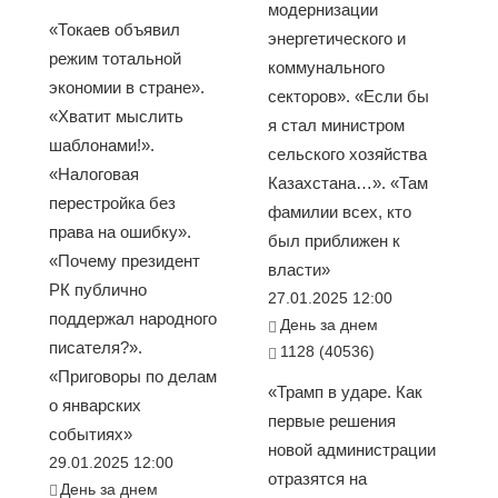
модернизации
«Токаев объявил
энергетического и
режим тотальной
коммунального
экономии в стране».
секторов». «Если бы
«Хватит мыслить
я стал министром
шаблонами!».
сельского хозяйства
«Налоговая
Казахстана…». «Там
перестройка без
фамилии всех, кто
права на ошибку».
был приближен к
«Почему президент
власти»
РК публично
27.01.2025 12:00
поддержал народного
День за днем
писателя?».
1128 (40536)
«Приговоры по делам
«Трамп в ударе. Как
о январских
первые решения
событиях»
новой администрации
29.01.2025 12:00
отразятся на
День за днем