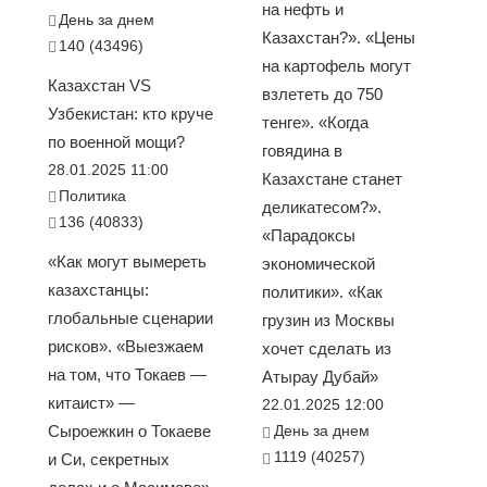
на нефть и
День за днем
Казахстан?». «Цены
140 (43496)
на картофель могут
Казахстан VS
взлететь до 750
Узбекистан: кто круче
тенге». «Когда
по военной мощи?
говядина в
28.01.2025 11:00
Казахстане станет
Политика
деликатесом?».
136 (40833)
«Парадоксы
«Как могут вымереть
экономической
казахстанцы:
политики». «Как
глобальные сценарии
грузин из Москвы
рисков». «Выезжаем
хочет сделать из
на том, что Токаев —
Атырау Дубай»
китаист» —
22.01.2025 12:00
Сыроежкин о Токаеве
День за днем
1119 (40257)
и Си, секретных