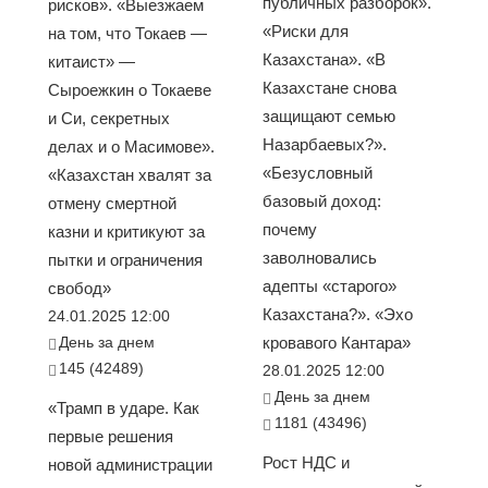
публичных разборок».
рисков». «Выезжаем
«Риски для
на том, что Токаев —
Казахстана». «В
китаист» —
Казахстане снова
Сыроежкин о Токаеве
защищают семью
и Си, секретных
Назарбаевых?».
делах и о Масимове».
«Безусловный
«Казахстан хвалят за
базовый доход:
отмену смертной
почему
казни и критикуют за
заволновались
пытки и ограничения
адепты «старого»
свобод»
Казахстана?». «Эхо
24.01.2025 12:00
День за днем
кровавого Кантара»
145 (42489)
28.01.2025 12:00
День за днем
«Трамп в ударе. Как
1181 (43496)
первые решения
Рост НДС и
новой администрации