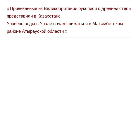
Previous
Привезенные из Великобритании рукописи о древней степи
Навигация
Post:
представили в Казахстане
по
Next
Уровень воды в Урале начал снижаться в Махамбетском
Post:
районе Атырауской области
записям