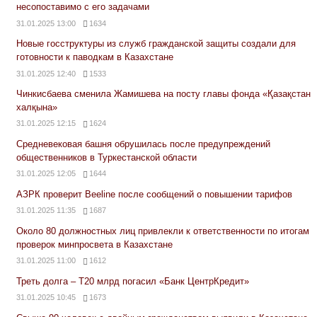
несопоставимо с его задачами
31.01.2025 13:00
1634
Новые госструктуры из служб гражданской защиты создали для
готовности к паводкам в Казахстане
31.01.2025 12:40
1533
Чинкисбаева сменила Жамишева на посту главы фонда «Қазақстан
халқына»
31.01.2025 12:15
1624
Средневековая башня обрушилась после предупреждений
общественников в Туркестанской области
31.01.2025 12:05
1644
АЗРК проверит Beeline после сообщений о повышении тарифов
31.01.2025 11:35
1687
Около 80 должностных лиц привлекли к ответственности по итогам
проверок минпросвета в Казахстане
31.01.2025 11:00
1612
Треть долга – Т20 млрд погасил «Банк ЦентрКредит»
31.01.2025 10:45
1673