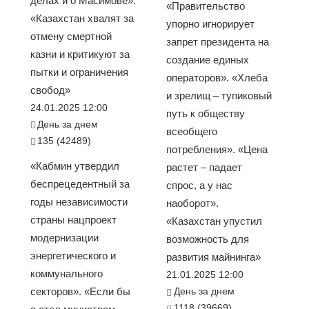
делах и о Масимове».
«Правительство
«Казахстан хвалят за
упорно игнорирует
отмену смертной
запрет президента на
казни и критикуют за
создание единых
пытки и ограничения
операторов». «Хлеба
свобод»
и зрелищ – тупиковый
24.01.2025 12:00
путь к обществу
День за днем
всеобщего
135 (42489)
потребления». «Цена
«Кабмин утвердил
растет – падает
беспрецедентный за
спрос, а у нас
годы независимости
наоборот».
страны нацпроект
«Казахстан упустил
модернизации
возможность для
энергетического и
развития майнинга»
коммунального
21.01.2025 12:00
секторов». «Если бы
День за днем
1118 (39669)