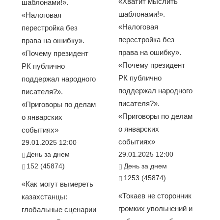
«Хватит мыслить
шаблонами!».
шаблонами!».
«Налоговая
«Налоговая
перестройка без
перестройка без
права на ошибку».
права на ошибку».
«Почему президент
«Почему президент
РК публично
РК публично
поддержал народного
поддержал народного
писателя?».
писателя?».
«Приговоры по делам
«Приговоры по делам
о январских
о январских
событиях»
событиях»
29.01.2025 12:00
День за днем
29.01.2025 12:00
152 (45874)
День за днем
1253 (45874)
«Как могут вымереть
«Токаев не сторонник
казахстанцы:
громких увольнений и
глобальные сценарии