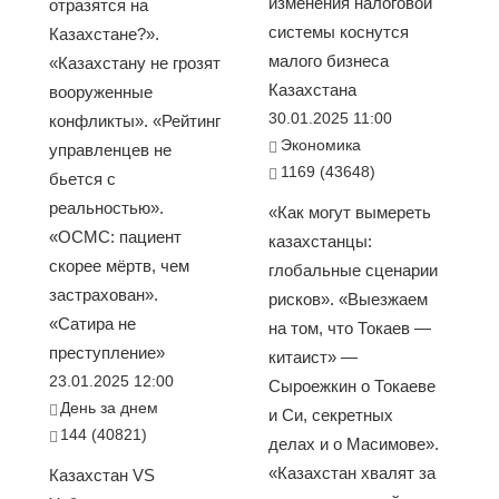
изменения налоговой
отразятся на
системы коснутся
Казахстане?».
малого бизнеса
«Казахстану не грозят
Казахстана
вооруженные
30.01.2025 11:00
конфликты». «Рейтинг
Экономика
управленцев не
1169 (43648)
бьется с
реальностью».
«Как могут вымереть
«ОСМС: пациент
казахстанцы:
скорее мёртв, чем
глобальные сценарии
застрахован».
рисков». «Выезжаем
«Сатира не
на том, что Токаев —
преступление»
китаист» —
23.01.2025 12:00
Сыроежкин о Токаеве
День за днем
и Си, секретных
144 (40821)
делах и о Масимове».
«Казахстан хвалят за
Казахстан VS