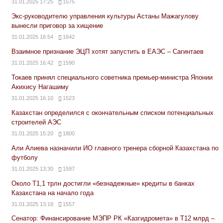
31.01.2025 17:25
1575
Экс-руководителю управления культуры Астаны Мажагулову
вынесли приговор за хищение
31.01.2025 16:54
1642
Взаимное признание ЭЦП хотят запустить в ЕАЭС – Сагинтаев
31.01.2025 16:42
1590
Токаев принял специального советника премьер-министра Японии
Акихису Нагашиму
31.01.2025 16:10
1523
Казахстан определился с окончательным списком потенциальных
строителей АЭС
31.01.2025 15:20
1800
Али Алиева назначили ИО главного тренера сборной Казахстана по
футболу
31.01.2025 13:30
1597
Около Т1,1 трлн достигли «безнадежные» кредиты в банках
Казахстана на начало года
31.01.2025 13:18
1557
Сенатор: Финансирование МЭПР РК «Казгидромета» в Т12 млрд –