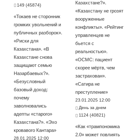
Казахстане?».
149 (45874)
«Казахстану не грозят
«Токаев не сторонник
вооруженные
громких увольнений и
конфликты». «Рейтинг
публичных разборок».
управленцев не
«Риски для
бьется с
Казахстана». «В
реальностью».
Казахстане снова
«ОСМС: пациент
защищают семью
скорее мёртв, чем
Назарбаевых?».
застрахован».
«Безусловный
«Сатира не
базовый доход:
преступление»
почему
23.01.2025 12:00
заволновались
День за днем
адепты «старого»
1124 (40821)
Казахстана?». «Эхо
«Как «трампономика
кровавого Кантара»
2.0» может повлиять
28.01.2025 12:00