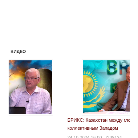
ВИДЕО
БРИКС: Казахстан между глобальным Югом и
Сан
коллективным Западом
каз
24.10.2024 16:00
39124
23.