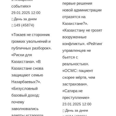
первые решения
событиях»
новой администрации
29.01.2025 12:00
отразятся на
День за днем
Казахстане?».
149 (45874)
«Казахстану не грозят
«Токаев не сторонник
вооруженные
громких увольнений и
конфликты». «Рейтинг
публичных разборок».
управленцев не
«Риски для
бьется с
Казахстана». «В
реальностью».
Казахстане снова
«ОСМС: пациент
защищают семью
скорее мёртв, чем
Назарбаевых?».
застрахован».
«Безусловный
«Сатира не
базовый доход:
преступление»
почему
23.01.2025 12:00
заволновались
День за днем
адепты «старого»