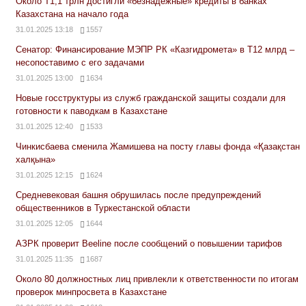
Около Т1,1 трлн достигли «безнадежные» кредиты в банках
Казахстана на начало года
31.01.2025 13:18
1557
Сенатор: Финансирование МЭПР РК «Казгидромета» в Т12 млрд –
несопоставимо с его задачами
31.01.2025 13:00
1634
Новые госструктуры из служб гражданской защиты создали для
готовности к паводкам в Казахстане
31.01.2025 12:40
1533
Чинкисбаева сменила Жамишева на посту главы фонда «Қазақстан
халқына»
31.01.2025 12:15
1624
Средневековая башня обрушилась после предупреждений
общественников в Туркестанской области
31.01.2025 12:05
1644
АЗРК проверит Beeline после сообщений о повышении тарифов
31.01.2025 11:35
1687
Около 80 должностных лиц привлекли к ответственности по итогам
проверок минпросвета в Казахстане