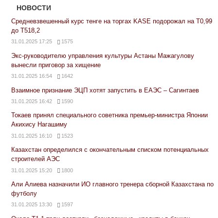
НОВОСТИ
Средневзвешенный курс тенге на торгах KASE подорожал на Т0,99
до Т518,2
31.01.2025 17:25
1575
Экс-руководителю управления культуры Астаны Мажагулову
вынесли приговор за хищение
31.01.2025 16:54
1642
Взаимное признание ЭЦП хотят запустить в ЕАЭС – Сагинтаев
31.01.2025 16:42
1590
Токаев принял специального советника премьер-министра Японии
Акихису Нагашиму
31.01.2025 16:10
1523
Казахстан определился с окончательным списком потенциальных
строителей АЭС
31.01.2025 15:20
1800
Али Алиева назначили ИО главного тренера сборной Казахстана по
футболу
31.01.2025 13:30
1597