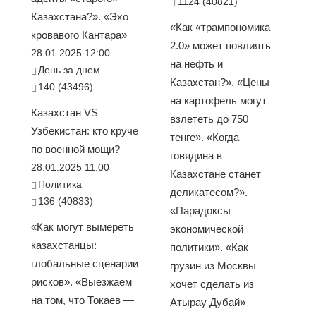
1124 (40821)
Казахстана?». «Эхо
«Как «трампономика
кровавого Кантара»
2.0» может повлиять
28.01.2025 12:00
на нефть и
День за днем
Казахстан?». «Цены
140 (43496)
на картофель могут
Казахстан VS
взлететь до 750
Узбекистан: кто круче
тенге». «Когда
по военной мощи?
говядина в
28.01.2025 11:00
Казахстане станет
Политика
деликатесом?».
136 (40833)
«Парадоксы
«Как могут вымереть
экономической
казахстанцы:
политики». «Как
глобальные сценарии
грузин из Москвы
рисков». «Выезжаем
хочет сделать из
на том, что Токаев —
Атырау Дубай»