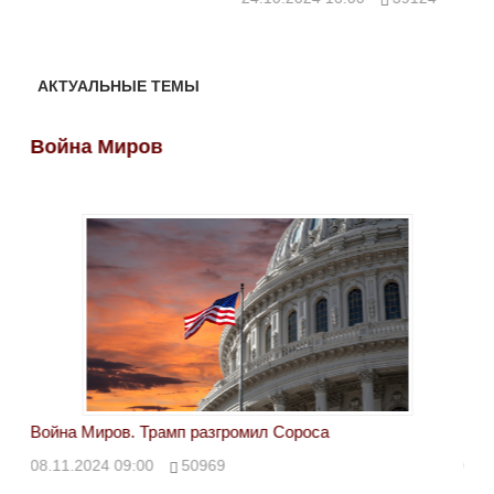
АКТУАЛЬНЫЕ ТЕМЫ
Война Миров
Во
Война Миров. Трамп разгромил Сороса
Вой
08.11.2024 09:00
50969
08.