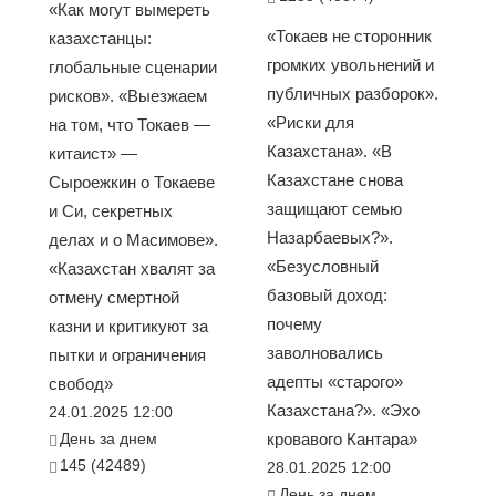
«Как могут вымереть
«Токаев не сторонник
казахстанцы:
громких увольнений и
глобальные сценарии
публичных разборок».
рисков». «Выезжаем
«Риски для
на том, что Токаев —
Казахстана». «В
китаист» —
Казахстане снова
Сыроежкин о Токаеве
защищают семью
и Си, секретных
Назарбаевых?».
делах и о Масимове».
«Безусловный
«Казахстан хвалят за
базовый доход:
отмену смертной
почему
казни и критикуют за
заволновались
пытки и ограничения
адепты «старого»
свобод»
Казахстана?». «Эхо
24.01.2025 12:00
День за днем
кровавого Кантара»
145 (42489)
28.01.2025 12:00
День за днем