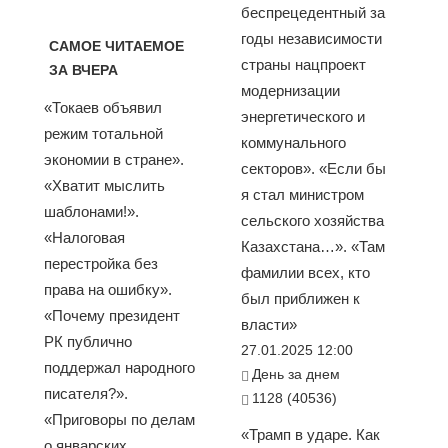
беспрецедентный за
годы независимости
САМОЕ ЧИТАЕМОЕ
страны нацпроект
ЗА ВЧЕРА
модернизации
«Токаев объявил
энергетического и
режим тотальной
коммунального
экономии в стране».
секторов». «Если бы
«Хватит мыслить
я стал министром
шаблонами!».
сельского хозяйства
«Налоговая
Казахстана…». «Там
перестройка без
фамилии всех, кто
права на ошибку».
был приближен к
«Почему президент
власти»
РК публично
27.01.2025 12:00
поддержал народного
День за днем
писателя?».
1128 (40536)
«Приговоры по делам
«Трамп в ударе. Как
о январских