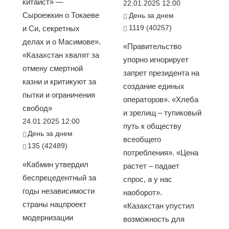
китаист» —
22.01.2025 12:00
Сыроежкин о Токаеве
День за днем
1119 (40257)
и Си, секретных
делах и о Масимове».
«Правительство
«Казахстан хвалят за
упорно игнорирует
отмену смертной
запрет президента на
казни и критикуют за
создание единых
пытки и ограничения
операторов». «Хлеба
свобод»
и зрелищ – тупиковый
24.01.2025 12:00
путь к обществу
День за днем
всеобщего
135 (42489)
потребления». «Цена
«Кабмин утвердил
растет – падает
беспрецедентный за
спрос, а у нас
годы независимости
наоборот».
страны нацпроект
«Казахстан упустил
модернизации
возможность для