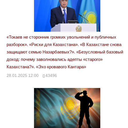
«Токаев не сторонник громких увольнений и публичных
разборок». «Риски для Казахстана». «В Казахстане снова
защищают семью Назарбаевых?». «Безусловный базовый
доход: почему заволновались адепты «старого»
Казахстана?». «Эхо кровавого Кантара»
28.01.2025 12:00
43496