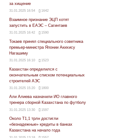
за хищение
31.01.2025 16:54
1642
Взаимное признание ЭЦП хотят
запустить в ЕАЭС – Сагинтаев
31.01.2025 16:42
1590
Токаев принял специального советника
премьер-министра Японии Акихису
Нагашиму
31.01.2025 16:10
1523
Казахстан определился с
окончательным списком потенциальных
строителей АЭС
31.01.2025 15:20
1800
Али Алиева назначили ИО главного
тренера сборной Казахстана по футболу
31.01.2025 13:30
1597
Около Т1,1 трлн достигли
«безнадежные» кредиты в банках
Казахстана на начало года
31.01.2025 13:18
1557