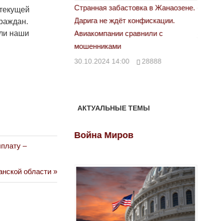
астовка в Жанаозене.
«Новый Казахстан не говорит всей
Лондон
 текущей
т конфискации.
правды»
раждан.
28.10.
али наши
 сравнили с
29.10.2024 09:00
39623
00
28888
АКТУАЛЬНЫЕ ТЕМЫ
ов
Война Миров
Войн
плату –
анской области