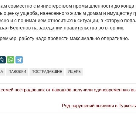
Народ выбрал свет
Странная заб
ам совместно с министерством промышленности до конца
Дарига не ждё
ь оценку ущерба, нанесенного жилым домам и имуществу г
17.10.2024 17:00
29972
сно и с пониманием относиться к ситуации, в которую поп
Авиакомпании
зал Бектенов на заседании правительства во вторник.
мошенниками
30.10.2024 14:
премьер, работу надо провести максимально оперативно.
КА
ПАВОДКИ
ПОСТРАДАВШИЕ
УЩЕРБ
Война Мир
 семей пострадавших от паводков получили единовременную вы
Next
Ряд нарушений выявили в Туркест
Post: