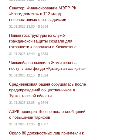
Сенатор: Финансирование МЭПР РК
«Казгидромета» в Т12 млрд –
несопоставимо с его задачами
31.01.2025 13:00
1634
Новые госструктуры из служб
гражданской защиты создали для
готовности к паводкам в Казахстане
31.01.2025 12:40
1533
Чинкисбаева сменила Жамишева на
посту главы фонда «Қазақстан халқына»
31.01.2025 12:15
1624
Средневековая башня обрушилась после
предупреждений общественников в
Туркестанской области
31.01.2025 12:05
1644
АЗРК проверит Beeline после сообщений
о повышении тарифов
31.01.2025 11:35
1687
Около 80 должностных лиц привлекли к