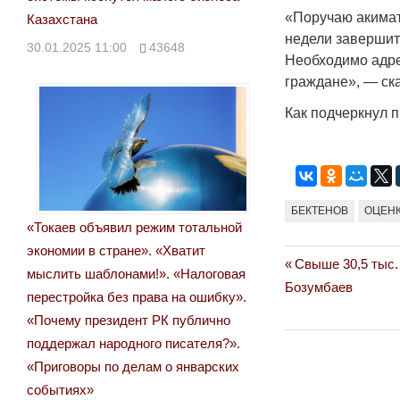
«Поручаю акимат
Казахстана
недели завершит
30.01.2025 11:00
43648
Необходимо адре
граждане», — ска
Как подчеркнул 
БЕКТЕНОВ
ОЦЕН
«Токаев объявил режим тотальной
экономии в стране». «Хватит
Previous
Свыше 30,5 тыс.
Навигация
мыслить шаблонами!». «Налоговая
Post:
Бозумбаев
перестройка без права на ошибку».
по
«Почему президент РК публично
записям
поддержал народного писателя?».
«Приговоры по делам о январских
событиях»