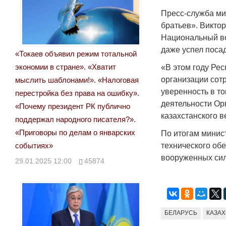
Пресс-служба ми
братьев». Викто
Национальный во
даже успел посад
«Токаев объявил режим тотальной
экономии в стране». «Хватит
«В этом году Ре
организации сот
мыслить шаблонами!». «Налоговая
уверенность в то
перестройка без права на ошибку».
деятельности Ор
«Почему президент РК публично
казахстанского в
поддержал народного писателя?».
«Приговоры по делам о январских
По итогам минис
событиях»
технического об
вооруженных сил
29.01.2025 12:00
45874
БЕЛАРУСЬ
КАЗА