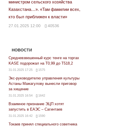
министром сельского хозяйства
Казахстана…». «Там фамилии всех,
кто был приближен к власти»
27.01.2025 12:00
40536
НОВОСТИ
Средневзвешенный курс тенге на торгах
KASE подорожал на Т0,99 до Т518,2
31.01.2025 17:25
1575
Экс-руководителю управления культуры
Астаны Мажагулову вынесли приговор
за хищение
31.01.2025 16:54
1642
Взаимное признание ЭЦП хотят
запустить в ЕАЭС – Сагинтаев
31.01.2025 16:42
1590
Токаев принял специального советника