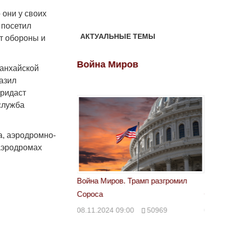
 они у своих
 посетил
АКТУАЛЬНЫЕ ТЕМЫ
т обороны и
ов
Война Миров
Войн
Шанхайской
азил
придаст
служба
а, аэродромно-
аэродромах
 Трамп разгромил
Война Миров. Трамп разгромил
Война 
Сороса
Сорос
00
50969
08.11.2024 09:00
50969
08.11.