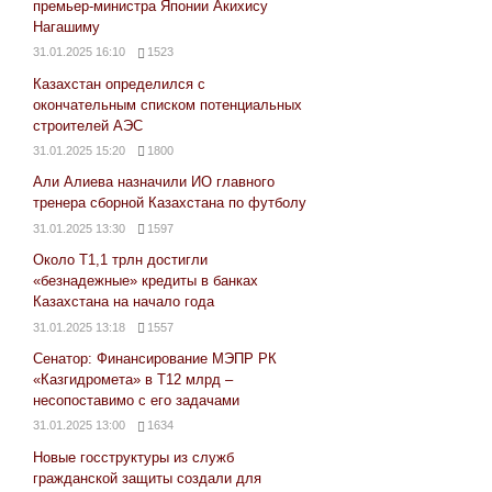
премьер-министра Японии Акихису
Нагашиму
31.01.2025 16:10
1523
Казахстан определился с
окончательным списком потенциальных
строителей АЭС
31.01.2025 15:20
1800
Али Алиева назначили ИО главного
тренера сборной Казахстана по футболу
31.01.2025 13:30
1597
Около Т1,1 трлн достигли
«безнадежные» кредиты в банках
Казахстана на начало года
31.01.2025 13:18
1557
Сенатор: Финансирование МЭПР РК
«Казгидромета» в Т12 млрд –
несопоставимо с его задачами
31.01.2025 13:00
1634
Новые госструктуры из служб
гражданской защиты создали для