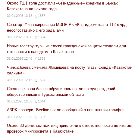
Около Т1,1 трлн достигли «безнадежные» кредиты в банках
Казахстана на начало года
31.01.2025 13:18
1557
Сенатор: Финансирование МЭПР РК «Казгидромета» в Т12 млрд –
несопоставимо с его задачами
31.01.2025 13:00
1634
Новые госструктуры из служб гражданской защиты создали для
готовности к паводкам в Казахстане
31.01.2025 12:40
1533
Чинкисбаева сменила Жамишева на посту главы фонда «Қазақстан
халқына»
31.01.2025 12:15
1624
Средневековая башня обрушилась после предупреждений
общественников в Туркестанской области
31.01.2025 12:05
1644
АЗРК проверит Beeline после сообщений о повышении тарифов
31.01.2025 11:35
1687
Около 80 должностных лиц привлекли к ответственности по итогам
проверок минпросвета в Казахстане