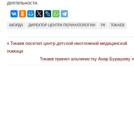
деятельности.
АКОРДА
ДИРЕКТОР ЦЕНТРА ПЕРИНАТОЛОГИИ
РК
ТОКАЕВ
Previous
Токаев посетил центр детской неотложной медицинской
Навигация
Post:
помощи
по
Next
Токаев принял альпинистку Анар Бурашеву
Post:
записям