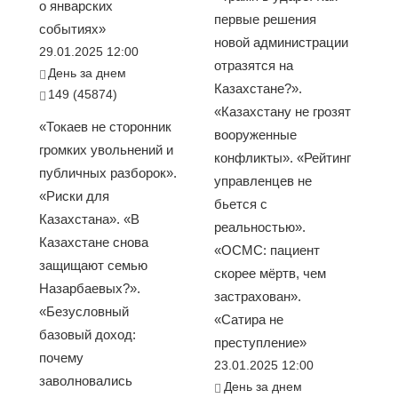
о январских
первые решения
событиях»
новой администрации
29.01.2025 12:00
отразятся на
День за днем
Казахстане?».
149 (45874)
«Казахстану не грозят
«Токаев не сторонник
вооруженные
громких увольнений и
конфликты». «Рейтинг
публичных разборок».
управленцев не
«Риски для
бьется с
Казахстана». «В
реальностью».
Казахстане снова
«ОСМС: пациент
защищают семью
скорее мёртв, чем
Назарбаевых?».
застрахован».
«Безусловный
«Сатира не
базовый доход:
преступление»
почему
23.01.2025 12:00
заволновались
День за днем