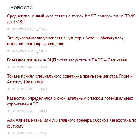
НОВОСТИ
Средневзвешенный курс тенге на торгах KASE подорожал на Т0,99
до Т518,2
31.01.2025 17:25
1575
Экс-руководителю управления культуры Астаны Мажагулову
вынесли приговор за хищение
31.01.2025 16:54
1642
Взаимное признание ЭЦП хотят запустить в ЕАЭС – Сагинтаев
31.01.2025 16:42
1590
Токаев принял специального советника премьер-министра Японии
Акихису Нагашиму
31.01.2025 16:10
1523
Казахстан определился с окончательным списком потенциальных
строителей АЭС
31.01.2025 15:20
1800
Али Алиева назначили ИО главного тренера сборной Казахстана по
футболу
31.01.2025 13:30
1597