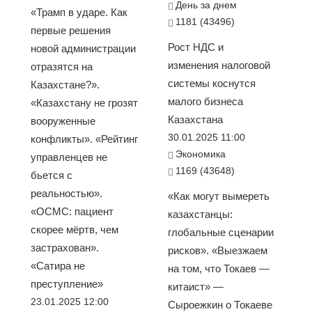
День за днем
«Трамп в ударе. Как
1181 (43496)
первые решения
Рост НДС и
новой администрации
изменения налоговой
отразятся на
системы коснутся
Казахстане?».
малого бизнеса
«Казахстану не грозят
Казахстана
вооруженные
30.01.2025 11:00
конфликты». «Рейтинг
Экономика
управленцев не
1169 (43648)
бьется с
реальностью».
«Как могут вымереть
«ОСМС: пациент
казахстанцы:
скорее мёртв, чем
глобальные сценарии
застрахован».
рисков». «Выезжаем
«Сатира не
на том, что Токаев —
преступление»
китаист» —
23.01.2025 12:00
Сыроежкин о Токаеве