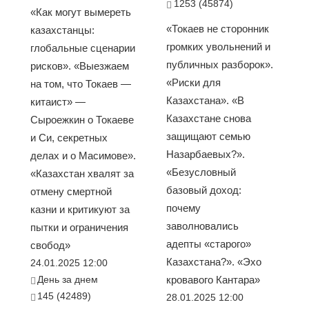
1253 (45874)
«Как могут вымереть
«Токаев не сторонник
казахстанцы:
громких увольнений и
глобальные сценарии
публичных разборок».
рисков». «Выезжаем
«Риски для
на том, что Токаев —
Казахстана». «В
китаист» —
Казахстане снова
Сыроежкин о Токаеве
защищают семью
и Си, секретных
Назарбаевых?».
делах и о Масимове».
«Безусловный
«Казахстан хвалят за
базовый доход:
отмену смертной
почему
казни и критикуют за
заволновались
пытки и ограничения
адепты «старого»
свобод»
Казахстана?». «Эхо
24.01.2025 12:00
День за днем
кровавого Кантара»
145 (42489)
28.01.2025 12:00