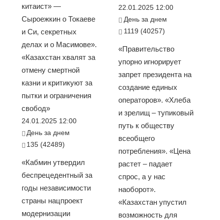
китаист» —
22.01.2025 12:00
Сыроежкин о Токаеве
День за днем
1119 (40257)
и Си, секретных
делах и о Масимове».
«Правительство
«Казахстан хвалят за
упорно игнорирует
отмену смертной
запрет президента на
казни и критикуют за
создание единых
пытки и ограничения
операторов». «Хлеба
свобод»
и зрелищ – тупиковый
24.01.2025 12:00
путь к обществу
День за днем
всеобщего
135 (42489)
потребления». «Цена
«Кабмин утвердил
растет – падает
беспрецедентный за
спрос, а у нас
годы независимости
наоборот».
страны нацпроект
«Казахстан упустил
модернизации
возможность для