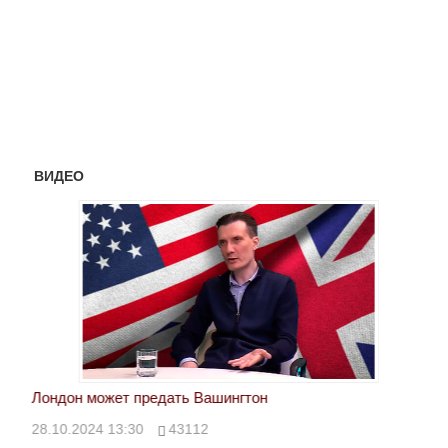
ВИДЕО
Лондон может предать Вашингтон
Эле
28.10.2024 13:30
43112
24.