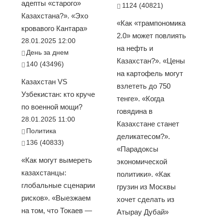
адепты «старого»
1124 (40821)
Казахстана?». «Эхо
«Как «трампономика
кровавого Кантара»
2.0» может повлиять
28.01.2025 12:00
на нефть и
День за днем
Казахстан?». «Цены
140 (43496)
на картофель могут
Казахстан VS
взлететь до 750
Узбекистан: кто круче
тенге». «Когда
по военной мощи?
говядина в
28.01.2025 11:00
Казахстане станет
Политика
деликатесом?».
136 (40833)
«Парадоксы
«Как могут вымереть
экономической
казахстанцы:
политики». «Как
глобальные сценарии
грузин из Москвы
рисков». «Выезжаем
хочет сделать из
на том, что Токаев —
Атырау Дубай»