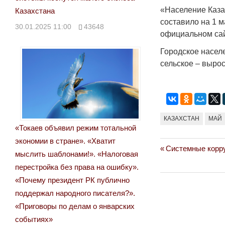
«Население Казах
Казахстана
составило на 1 м
30.01.2025 11:00
43648
официальном сай
Городское населе
сельское – вырос
КАЗАХСТАН
МАЙ
«Токаев объявил режим тотальной
экономии в стране». «Хватит
Previous
Системные корру
Навигация
мыслить шаблонами!». «Налоговая
Post:
перестройка без права на ошибку».
по
«Почему президент РК публично
записям
поддержал народного писателя?».
«Приговоры по делам о январских
событиях»