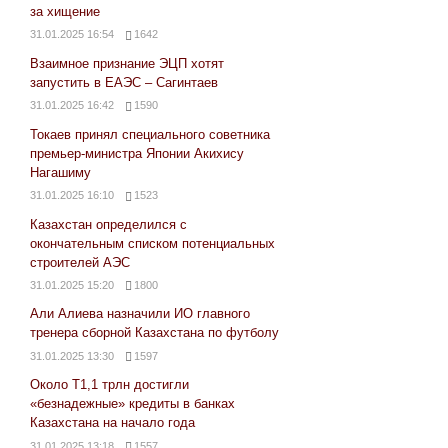
за хищение
31.01.2025 16:54
1642
Взаимное признание ЭЦП хотят
запустить в ЕАЭС – Сагинтаев
31.01.2025 16:42
1590
Токаев принял специального советника
премьер-министра Японии Акихису
Нагашиму
31.01.2025 16:10
1523
Казахстан определился с
окончательным списком потенциальных
строителей АЭС
31.01.2025 15:20
1800
Али Алиева назначили ИО главного
тренера сборной Казахстана по футболу
31.01.2025 13:30
1597
Около Т1,1 трлн достигли
«безнадежные» кредиты в банках
Казахстана на начало года
31.01.2025 13:18
1557