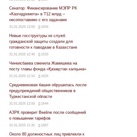
Сенатор: Финансирование МЭПР РК
«Казгидромета» в Т12 млрд –
несопоставимо с его задачами
31.01.2025 13:00
1634
Новые госструктуры из служб
гражданской защиты создали для
готовности к паводкам в Казахстане
31.01.2025 12:40
1533
Чинкисбаева сменила Жамишева на
посту главы фонда «Қазақстан халқына»
31.01.2025 12:15
1624
Средневековая башня обрушилась после
предупреждений общественников в
Туркестанской области
31.01.2025 12:05
1644
АЗРК проверит Beeline после сообщений
о повышении тарифов
31.01.2025 11:35
1687
Около 80 должностных лиц привлекли к