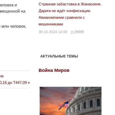
астовка в Жанаозене.
«Новый Казахстан не говорит всей
Лондон
человек и
т конфискации.
правды»
азмещенной на
28.10.
 сравнили с
29.10.2024 09:00
39623
5 млн человек,
00
28888
АКТУАЛЬНЫЕ ТЕМЫ
ов
Война Миров
Войн
на
,16 до Т447,09