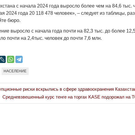
Народ выбрал свет
Странная заб
стана с начала 2024 года выросло более чем на 84,6 тыс. 
Дарига не ждё
ая 2024 года 20 118 478 человек», – следует из таблицы, р
17.10.2024 17:00
29972
те бюро.
Авиакомпании
мошенниками
ние выросло с начала года почти на 82,3 тыс. до более 12,
30.10.2024 14:
ло почти на 2,4тыс. человек до почти 7,6 млн.
НАСЕЛЕНИЕ
Война Мир
пционные риски вскрылись в сфере здравоохранения Казахста
Next
Средневзвешенный курс тенге на торгах KASE подорожал на Т0
Post: