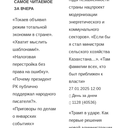
САМОЕ ЧИТАЕМОЕ
страны нацпроект
ЗА ВЧЕРА
модернизации
«Токаев объявил
энергетического и
режим тотальной
коммунального
экономии в стране».
секторов». «Если бы
«Хватит мыслить
я стал министром
шаблонами!».
сельского хозяйства
«Налоговая
Казахстана…». «Там
перестройка без
фамилии всех, кто
права на ошибку».
был приближен к
«Почему президент
власти»
РК публично
27.01.2025 12:00
поддержал народного
День за днем
писателя?».
1128 (40536)
«Приговоры по делам
«Трамп в ударе. Как
о январских
первые решения
событиях»
новой администрации