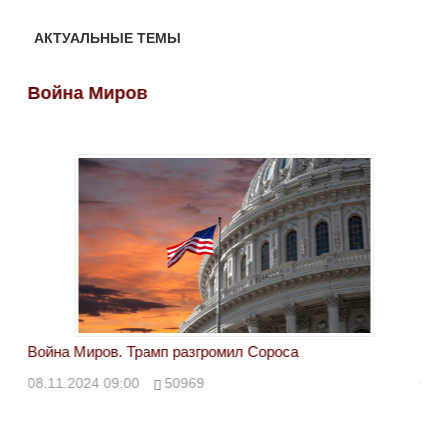
АКТУАЛЬНЫЕ ТЕМЫ
Война Миров
Во
Война Миров. Трамп разгромил Сороса
Вой
08.11.2024 09:00
50969
08.