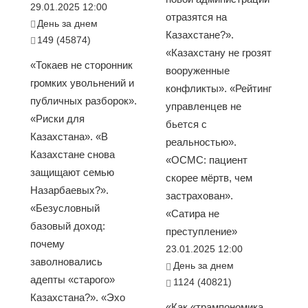
29.01.2025 12:00
отразятся на
День за днем
Казахстане?».
149 (45874)
«Казахстану не грозят
«Токаев не сторонник
вооруженные
громких увольнений и
конфликты». «Рейтинг
публичных разборок».
управленцев не
«Риски для
бьется с
Казахстана». «В
реальностью».
Казахстане снова
«ОСМС: пациент
защищают семью
скорее мёртв, чем
Назарбаевых?».
застрахован».
«Безусловный
«Сатира не
базовый доход:
преступление»
почему
23.01.2025 12:00
заволновались
День за днем
адепты «старого»
1124 (40821)
Казахстана?». «Эхо
«Как «трампономика