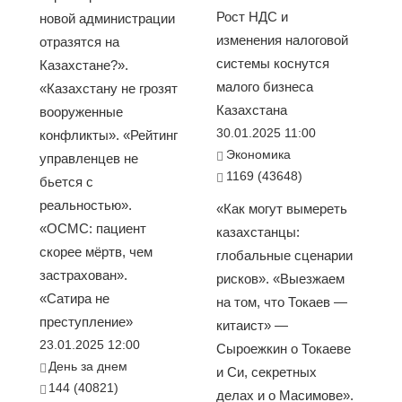
Рост НДС и
новой администрации
изменения налоговой
отразятся на
системы коснутся
Казахстане?».
малого бизнеса
«Казахстану не грозят
Казахстана
вооруженные
30.01.2025 11:00
конфликты». «Рейтинг
Экономика
управленцев не
1169 (43648)
бьется с
реальностью».
«Как могут вымереть
«ОСМС: пациент
казахстанцы:
скорее мёртв, чем
глобальные сценарии
застрахован».
рисков». «Выезжаем
«Сатира не
на том, что Токаев —
преступление»
китаист» —
23.01.2025 12:00
Сыроежкин о Токаеве
День за днем
и Си, секретных
144 (40821)
делах и о Масимове».