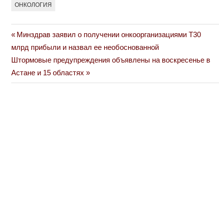
ОНКОЛОГИЯ
Previous
Минздрав заявил о получении онкоорганизациями Т30
Навигация
Post:
млрд прибыли и назвал ее необоснованной
по
Next
Штормовые предупреждения объявлены на воскресенье в
Post:
Астане и 15 областях
записям