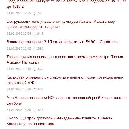
Средневзвешенный курс тенге на торгах KASE подорожал на Т0,99
до Т518,2
31.01.2025 17:25
1575
Экс-руководителю управления культуры Астаны Мажагулову
вынесли приговор за хищение
31.01.2025 16:54
1642
Взаимное признание ЭЦП хотят запустить в ЕАЭС – Сагинтаев
31.01.2025 16:42
1590
Токаев принял специального советника премьер-министра Японии
Акихису Нагашиму
31.01.2025 16:10
1523
Казахстан определился с окончательным списком потенциальных
строителей АЭС
31.01.2025 15:20
1800
Али Алиева назначили ИО главного тренера сборной Казахстана по
футболу
31.01.2025 13:30
1597
Около Т1,1 трлн достигли «безнадежные» кредиты в банках
Казахстана на начало года