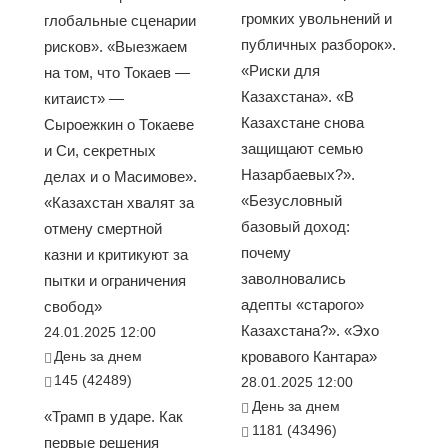
громких увольнений и
глобальные сценарии
публичных разборок».
рисков». «Выезжаем
«Риски для
на том, что Токаев —
Казахстана». «В
китаист» —
Казахстане снова
Сыроежкин о Токаеве
защищают семью
и Си, секретных
Назарбаевых?».
делах и о Масимове».
«Безусловный
«Казахстан хвалят за
базовый доход:
отмену смертной
почему
казни и критикуют за
заволновались
пытки и ограничения
адепты «старого»
свобод»
Казахстана?». «Эхо
24.01.2025 12:00
День за днем
кровавого Кантара»
145 (42489)
28.01.2025 12:00
День за днем
«Трамп в ударе. Как
1181 (43496)
первые решения