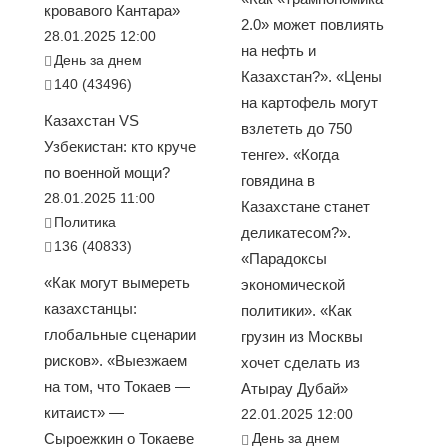
кровавого Кантара»
2.0» может повлиять
28.01.2025 12:00
на нефть и
День за днем
Казахстан?». «Цены
140 (43496)
на картофель могут
Казахстан VS
взлететь до 750
Узбекистан: кто круче
тенге». «Когда
по военной мощи?
говядина в
28.01.2025 11:00
Казахстане станет
Политика
деликатесом?».
136 (40833)
«Парадоксы
«Как могут вымереть
экономической
казахстанцы:
политики». «Как
глобальные сценарии
грузин из Москвы
рисков». «Выезжаем
хочет сделать из
на том, что Токаев —
Атырау Дубай»
китаист» —
22.01.2025 12:00
Сыроежкин о Токаеве
День за днем