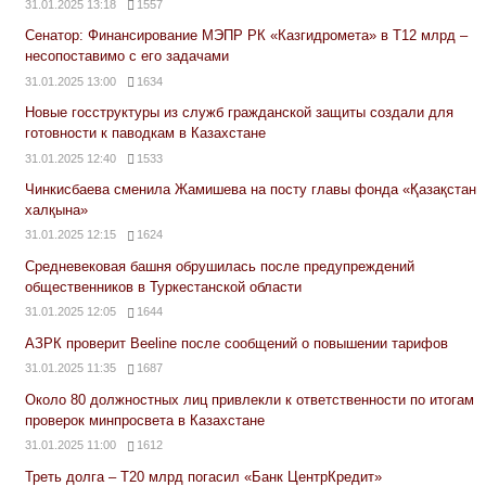
31.01.2025 13:18
1557
Сенатор: Финансирование МЭПР РК «Казгидромета» в Т12 млрд –
несопоставимо с его задачами
31.01.2025 13:00
1634
Новые госструктуры из служб гражданской защиты создали для
готовности к паводкам в Казахстане
31.01.2025 12:40
1533
Чинкисбаева сменила Жамишева на посту главы фонда «Қазақстан
халқына»
31.01.2025 12:15
1624
Средневековая башня обрушилась после предупреждений
общественников в Туркестанской области
31.01.2025 12:05
1644
АЗРК проверит Beeline после сообщений о повышении тарифов
31.01.2025 11:35
1687
Около 80 должностных лиц привлекли к ответственности по итогам
проверок минпросвета в Казахстане
31.01.2025 11:00
1612
Треть долга – Т20 млрд погасил «Банк ЦентрКредит»