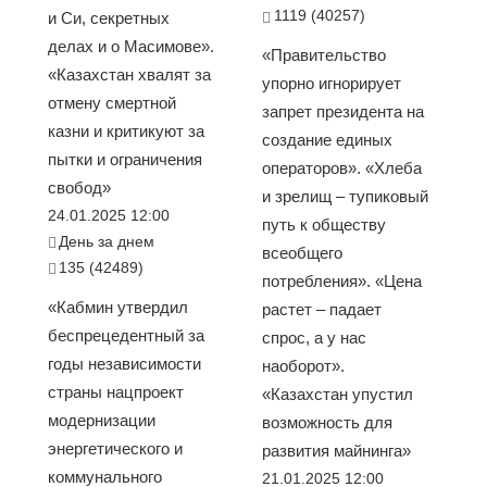
1119 (40257)
и Си, секретных
делах и о Масимове».
«Правительство
«Казахстан хвалят за
упорно игнорирует
отмену смертной
запрет президента на
казни и критикуют за
создание единых
пытки и ограничения
операторов». «Хлеба
свобод»
и зрелищ – тупиковый
24.01.2025 12:00
путь к обществу
День за днем
всеобщего
135 (42489)
потребления». «Цена
«Кабмин утвердил
растет – падает
беспрецедентный за
спрос, а у нас
годы независимости
наоборот».
страны нацпроект
«Казахстан упустил
модернизации
возможность для
энергетического и
развития майнинга»
коммунального
21.01.2025 12:00