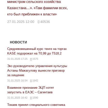
министром сельского хозяйства
Казахстана…». «Там фамилии всех,
кто был приближен к власти»
27.01.2025 12:00
40536
НОВОСТИ
Средневзвешенный курс тенге на торгах
KASE подорожал на Т0,99 до Т518,2
31.01.2025 17:25
1575
Экс-руководителю управления культуры
Астаны Мажагулову вынесли приговор
за хищение
31.01.2025 16:54
1642
Взаимное признание ЭЦП хотят
запустить в ЕАЭС – Сагинтаев
31.01.2025 16:42
1590
Токаев принял специального советника