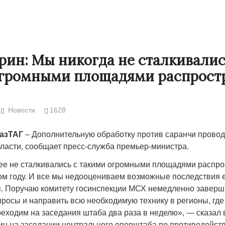
ин: Мы никогда не сталкивалис
огромными площадями распрост
Новости
1628
КазТАГ
– Дополнительную обработку против саранчи провод
бласти, сообщает пресс-служба премьер-министра.
Народ выбрал свет
Странная заб
ее не сталкивались с такими огромными площадями распр
Дарига не ждё
17.10.2024 17:00
29972
этом году. И все мы недооцениваем возможные последствия 
Авиакомпании
. Поручаю комитету госинспекции МСХ немедленно заверш
мошенниками
росы и направить всю необходимую технику в регионы, где
реходим на заседания штаба два раза в неделю», — сказал
30.10.2024 14:
н на заседании центрального оперштаба по противодейст