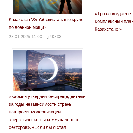
Previous
Гроза ожидается
Навигация
Казахстан VS Узбекистан: кто круче
Next
Post:
Комплексный план
по
по военной мощи?
Post:
Казахстане
28.01.2025 11:00
40833
записям
«Кабмин утвердил беспрецедентный
за годы независимости страны
нацпроект модернизации
энергетического и коммунального
секторов». «Если бы я стал