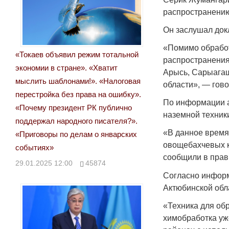
распространению
Он заслушал док
«Помимо обработ
«Токаев объявил режим тотальной
распространения 
экономии в стране». «Хватит
Арысь, Сарыагаш
мыслить шаблонами!». «Налоговая
области», — гов
перестройка без права на ошибку».
По информации а
«Почему президент РК публично
наземной техник
поддержал народного писателя?».
«В данное время
«Приговоры по делам о январских
овощебахчевых к
событиях»
сообщили в прав
29.01.2025 12:00
45874
Согласно информ
Актюбинской обл
«Техника для обр
химобработка уже