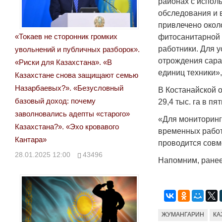
районах с испол
обследования и 
привлечено около
«Токаев не сторонник громких
фитосанитарной 
работники. Для 
увольнений и публичных разборок».
отрождения сара
«Риски для Казахстана». «В
единиц техники»
Казахстане снова защищают семью
Назарбаевых?». «Безусловный
В Костанайской 
базовый доход: почему
29,4 тыс. га в пя
заволновались адепты «старого»
«Для мониторинг
Казахстана?». «Эхо кровавого
временных работ
Кантара»
проводится совм
28.01.2025 12:00
43496
Напомним, ранее
ЖУМАНГАРИН
КА