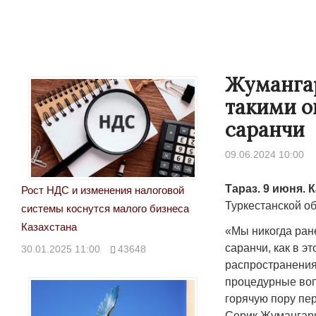
Жумангар
такими 
саранчи
09.06.2024 10:00
Тараз. 9 июня. 
Рост НДС и изменения налоговой
Туркестанской о
системы коснутся малого бизнеса
Казахстана
«Мы никогда ран
саранчи, как в 
30.01.2025 11:00
43648
распространения
процедурные воп
горячую пору пе
Серик Жумангари