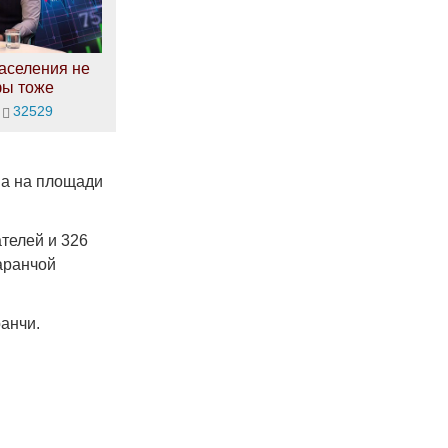
аселения не
фы тоже
32529
на на площади
телей и 326
аранчой
анчи.