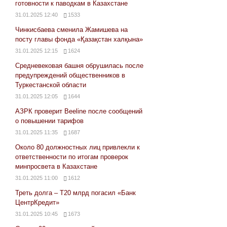
готовности к паводкам в Казахстане
31.01.2025 12:40
1533
Чинкисбаева сменила Жамишева на
посту главы фонда «Қазақстан халқына»
31.01.2025 12:15
1624
Средневековая башня обрушилась после
предупреждений общественников в
Туркестанской области
31.01.2025 12:05
1644
АЗРК проверит Beeline после сообщений
о повышении тарифов
31.01.2025 11:35
1687
Около 80 должностных лиц привлекли к
ответственности по итогам проверок
минпросвета в Казахстане
31.01.2025 11:00
1612
Треть долга – Т20 млрд погасил «Банк
ЦентрКредит»
31.01.2025 10:45
1673