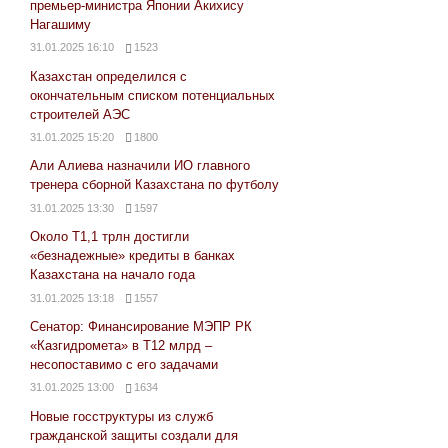
премьер-министра Японии Акихису
Нагашиму
31.01.2025 16:10
1523
Казахстан определился с
окончательным списком потенциальных
строителей АЭС
31.01.2025 15:20
1800
Али Алиева назначили ИО главного
тренера сборной Казахстана по футболу
31.01.2025 13:30
1597
Около Т1,1 трлн достигли
«безнадежные» кредиты в банках
Казахстана на начало года
31.01.2025 13:18
1557
Сенатор: Финансирование МЭПР РК
«Казгидромета» в Т12 млрд –
несопоставимо с его задачами
31.01.2025 13:00
1634
Новые госструктуры из служб
гражданской защиты создали для