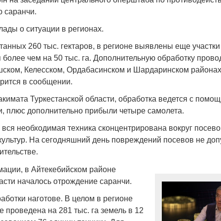
 саранчи.
лады о ситуации в регионах.
анных 260 тыс. гектаров, в регионе выявлены еще участки
более чем на 50 тыс. га. Дополнительную обработку прово
Война Мир
ском, Келесском, Ордабасинском и Шардаринском районах
орится в сообщении.
кимата Туркестанской области, обработка ведется с помо
и, плюс дополнительно прибыли четыре самолета.
 вся необходимая техника сконцентрирована вокруг посево
ультур. На сегодняшний день повреждений посевов не до
ительстве.
ации, в Айтекебийском районе
Война Миров.
асти началось отрождение саранчи.
Сороса
аботки наготове. В целом в регионе
08.11.2024 09:
 проведена на 281 тыс. га земель в 12