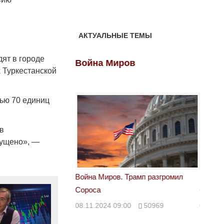
АКТУАЛЬНЫЕ ТЕМЫ
дят в городе
ов
Война Миров
Войн
 Туркестанской
щью 70 единиц
в
пущено», —
 Трамп разгромил
Война Миров. Трамп разгромил
Война 
Сороса
Сорос
00
50969
08.11.2024 09:00
50969
08.11.