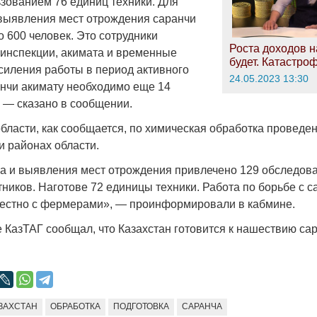
ьзованием 76 единиц техники. Для
выявления мест отрождения саранчи
 600 человек. Это сотрудники
Роста доходов н
инспекции, акимата и временные
будет. Катастро
усиления работы в период активного
24.05.2023 13:30
нчи акимату необходимо еще 14
, — сказано в сообщении.
области, как сообщается, по химическая обработка проведе
ти районах области.
а и выявления мест отрождения привлечено 129 обследова
ников. Наготове 72 единицы техники. Работа по борьбе с с
естно с фермерами», — проинформировали в кабмине.
 КазТАГ сообщал, что Казахстан готовится к нашествию сар
ЗАХСТАН
ОБРАБОТКА
ПОДГОТОВКА
САРАНЧА