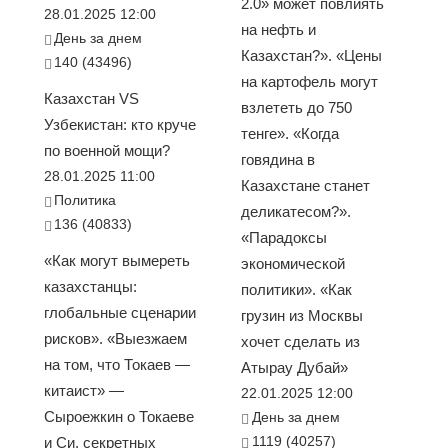
2.0» может повлиять
28.01.2025 12:00
на нефть и
День за днем
Казахстан?». «Цены
140 (43496)
на картофель могут
Казахстан VS
взлететь до 750
Узбекистан: кто круче
тенге». «Когда
по военной мощи?
говядина в
28.01.2025 11:00
Казахстане станет
Политика
деликатесом?».
136 (40833)
«Парадоксы
«Как могут вымереть
экономической
казахстанцы:
политики». «Как
глобальные сценарии
грузин из Москвы
рисков». «Выезжаем
хочет сделать из
на том, что Токаев —
Атырау Дубай»
китаист» —
22.01.2025 12:00
Сыроежкин о Токаеве
День за днем
1119 (40257)
и Си, секретных