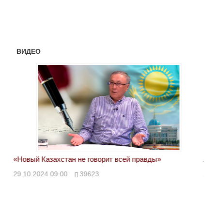
ВИДЕО
«Новый Казахстан не говорит всей правды»
Лон
ми
29.10.2024 09:00
39623
28.