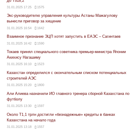
до Т518,2
31.01.2025 17:25
1575
Экс-руководителю управления культуры Астаны Мажагулову
вынесли приговор за хищение
31.01.2025 16:54
1642
Взаимное признание ЭЦП хотят запустить в ЕАЭС – Сагинтаев
31.01.2025 16:42
1590
Токаев принял специального советника премьер-министра Японии
Акихису Нагашиму
31.01.2025 16:10
1523
Казахстан определился с окончательным списком потенциальных
строителей АЭС
31.01.2025 15:20
1800
Али Алиева назначили ИО главного тренера сборной Казахстана по
футболу
31.01.2025 13:30
1597
Около Т1,1 трлн достигли «безнадежные» кредиты в банках
Казахстана на начало года
31.01.2025 13:18
1557