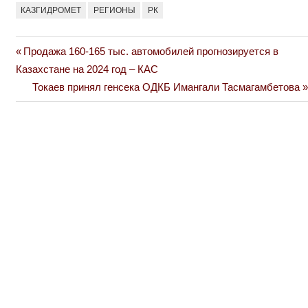
КАЗГИДРОМЕТ
РЕГИОНЫ
РК
Previous
Продажа 160-165 тыс. автомобилей прогнозируется в
Навигация
Post:
Казахстане на 2024 год – КАС
по
Next
Токаев принял генсека ОДКБ Имангали Тасмагамбетова
Post:
записям