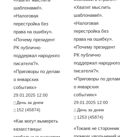
«Хватит мыслить
шаблонами!».
шаблонами!».
«Налоговая
«Налоговая
перестройка без
перестройка без
права на ошибку».
права на ошибку».
«Почему президент
«Почему президент
РК публично
РК публично
поддержал народного
поддержал народного
писателя?».
писателя?».
«Приговоры по делам
«Приговоры по делам
о январских
о январских
событиях»
событиях»
29.01.2025 12:00
День за днем
29.01.2025 12:00
152 (45874)
День за днем
1253 (45874)
«Как могут вымереть
«Токаев не сторонник
казахстанцы:
громких увольнений и
глобальные сценарии