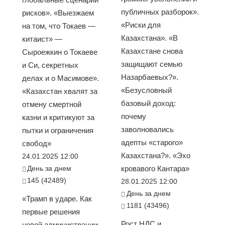
публичных разборок».
рисков». «Выезжаем
«Риски для
на том, что Токаев —
Казахстана». «В
китаист» —
Казахстане снова
Сыроежкин о Токаеве
защищают семью
и Си, секретных
Назарбаевых?».
делах и о Масимове».
«Безусловный
«Казахстан хвалят за
базовый доход:
отмену смертной
почему
казни и критикуют за
заволновались
пытки и ограничения
адепты «старого»
свобод»
Казахстана?». «Эхо
24.01.2025 12:00
День за днем
кровавого Кантара»
145 (42489)
28.01.2025 12:00
День за днем
«Трамп в ударе. Как
1181 (43496)
первые решения
Рост НДС и
новой администрации