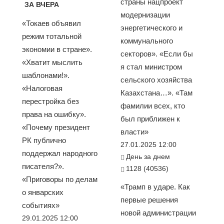
страны нацпроект
ЗА ВЧЕРА
модернизации
«Токаев объявил
энергетического и
режим тотальной
коммунального
экономии в стране».
секторов». «Если бы
«Хватит мыслить
я стал министром
шаблонами!».
сельского хозяйства
«Налоговая
Казахстана…». «Там
перестройка без
фамилии всех, кто
права на ошибку».
был приближен к
«Почему президент
власти»
РК публично
27.01.2025 12:00
поддержал народного
День за днем
писателя?».
1128 (40536)
«Приговоры по делам
«Трамп в ударе. Как
о январских
первые решения
событиях»
новой администрации
29.01.2025 12:00