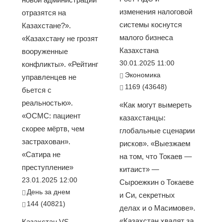
изменения налоговой
отразятся на
системы коснутся
Казахстане?».
малого бизнеса
«Казахстану не грозят
Казахстана
вооруженные
30.01.2025 11:00
конфликты». «Рейтинг
Экономика
управленцев не
1169 (43648)
бьется с
реальностью».
«Как могут вымереть
«ОСМС: пациент
казахстанцы:
скорее мёртв, чем
глобальные сценарии
застрахован».
рисков». «Выезжаем
«Сатира не
на том, что Токаев —
преступление»
китаист» —
23.01.2025 12:00
Сыроежкин о Токаеве
День за днем
и Си, секретных
144 (40821)
делах и о Масимове».
«Казахстан хвалят за
Казахстан VS