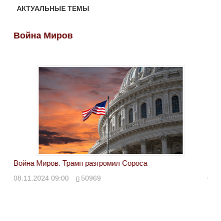
АКТУАЛЬНЫЕ ТЕМЫ
Война Миров
Во
Война Миров. Трамп разгромил Сороса
Вой
08.11.2024 09:00
50969
08.