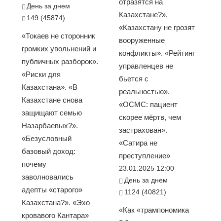
отразятся на
День за днем
Казахстане?».
149 (45874)
«Казахстану не грозят
«Токаев не сторонник
вооруженные
громких увольнений и
конфликты». «Рейтинг
публичных разборок».
управленцев не
«Риски для
бьется с
Казахстана». «В
реальностью».
Казахстане снова
«ОСМС: пациент
защищают семью
скорее мёртв, чем
Назарбаевых?».
застрахован».
«Безусловный
«Сатира не
базовый доход:
преступление»
почему
23.01.2025 12:00
заволновались
День за днем
адепты «старого»
1124 (40821)
Казахстана?». «Эхо
«Как «трампономика
кровавого Кантара»