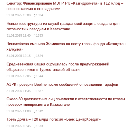
Сенатор: Финансирование МЭПР РК «Казгидромета» в Т12 млрд –
несопоставимо с его задачами
31.01.2025 13:00
1634
Новые госструктуры из служб гражданской защиты создали для
готовности к паводкам в Казахстане
31.01.2025 12:40
1533
Чинкисбаева сменила Жамишева на посту главы фонда «Қазақстан
халқына»
31.01.2025 12:15
1624
Средневековая башня обрушилась после предупреждений
общественников в Туркестанской области
31.01.2025 12:05
1644
АЗРК проверит Beeline после сообщений о повышении тарифов
31.01.2025 11:35
1687
Около 80 должностных лиц привлекли к ответственности по итогам
проверок минпросвета в Казахстане
31.01.2025 11:00
1612
Треть долга – Т20 млрд погасил «Банк ЦентрКредит»
31.01.2025 10:45
1673