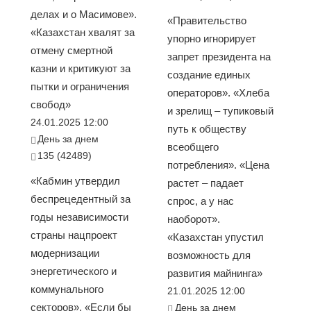
делах и о Масимове».
«Правительство
«Казахстан хвалят за
упорно игнорирует
отмену смертной
запрет президента на
казни и критикуют за
создание единых
пытки и ограничения
операторов». «Хлеба
свобод»
и зрелищ – тупиковый
24.01.2025 12:00
путь к обществу
День за днем
всеобщего
135 (42489)
потребления». «Цена
«Кабмин утвердил
растет – падает
беспрецедентный за
спрос, а у нас
годы независимости
наоборот».
страны нацпроект
«Казахстан упустил
модернизации
возможность для
энергетического и
развития майнинга»
коммунального
21.01.2025 12:00
секторов». «Если бы
День за днем