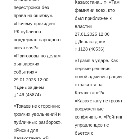
Казахстана…». «Там
перестройка без
фамилии всех, кто
права на ошибку».
был приближен к
«Почему президент
власти»
РК публично
27.01.2025 12:00
поддержал народного
День за днем
писателя?».
1128 (40536)
«Приговоры по делам
«Трамп в ударе. Как
о январских
первые решения
событиях»
новой администрации
29.01.2025 12:00
отразятся на
День за днем
Казахстане?».
149 (45874)
«Казахстану не грозят
«Токаев не сторонник
вооруженные
громких увольнений и
конфликты». «Рейтинг
публичных разборок».
управленцев не
«Риски для
бьется с
Казахстана». «В