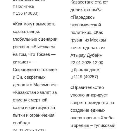
Казахстане станет
Политика
деликатесом?».
136 (40833)
«Парадоксы
«Как могут вымереть
экономической
казахстанцы:
политики». «Как
глобальные сценарии
грузин из Москвы
рисков». «Выезжаем
хочет сделать из
на том, что Токаев —
Атырау Дубай»
китаист» —
22.01.2025 12:00
Сыроежкин о Токаеве
День за днем
1119 (40257)
и Си, секретных
делах и о Масимове».
«Правительство
«Казахстан хвалят за
упорно игнорирует
отмену смертной
запрет президента на
казни и критикуют за
создание единых
пытки и ограничения
операторов». «Хлеба
свобод»
и зрелищ – тупиковый
24.01.2025 12:00