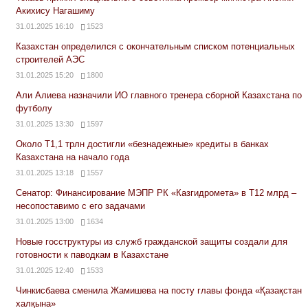
Акихису Нагашиму
31.01.2025 16:10
1523
Казахстан определился с окончательным списком потенциальных
строителей АЭС
31.01.2025 15:20
1800
Али Алиева назначили ИО главного тренера сборной Казахстана по
футболу
31.01.2025 13:30
1597
Около Т1,1 трлн достигли «безнадежные» кредиты в банках
Казахстана на начало года
31.01.2025 13:18
1557
Сенатор: Финансирование МЭПР РК «Казгидромета» в Т12 млрд –
несопоставимо с его задачами
31.01.2025 13:00
1634
Новые госструктуры из служб гражданской защиты создали для
готовности к паводкам в Казахстане
31.01.2025 12:40
1533
Чинкисбаева сменила Жамишева на посту главы фонда «Қазақстан
халқына»