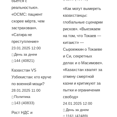
бьется с
реальностью».
«Как могут вымереть
«ОСМС: пациент
казахстанцы:
скорее мёртв, чем
глобальные сценарии
застрахован».
рисков». «Выезжаем
«Сатира не
на том, что Токаев —
преступление»
китаист» —
23.01.2025 12:00
Сыроежкин о Токаеве
День за днем
и Си, секретных
144 (40821)
делах и о Масимове».
«Казахстан хвалят за
Казахстан VS
отмену смертной
Узбекистан: кто круче
казни и критикуют за
по военной мощи?
пытки и ограничения
28.01.2025 11:00
Политика
свобод»
143 (40833)
24.01.2025 12:00
День за днем
Рост НДС и
1161 (42489)