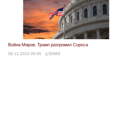
Война Миров. Трамп разгромил Сороса
Вой
08.11.2024 09:00
50969
08.