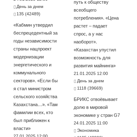
путь к обществу
День за днем
всеобщего
135 (42489)
потребления». «Цена
«Кабмин утвердил
растет – падает
беспрецедентный за
спрос, а у нас
годы независимости
наоборот».
страны нацпроект
«Казахстан упустил
модернизации
возможность для
энергетического и
развития майнинга»
коммунального
21.01.2025 12:00
секторов». «Если бы
День за днем
1118 (39669)
я стал министром
сельского хозяйства
БРИКС отвоёвывает
Казахстана…». «Там
долю в мировой
фамилии всех, кто
экономике у стран G7
был приближен к
24.01.2025 11:00
власти»
Экономика
27.01.2025 12:00