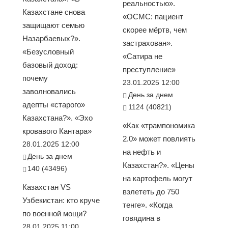
реальностью».
Казахстане снова
«ОСМС: пациент
защищают семью
скорее мёртв, чем
Назарбаевых?».
застрахован».
«Безусловный
«Сатира не
базовый доход:
преступление»
почему
23.01.2025 12:00
заволновались
День за днем
адепты «старого»
1124 (40821)
Казахстана?». «Эхо
«Как «трампономика
кровавого Кантара»
2.0» может повлиять
28.01.2025 12:00
на нефть и
День за днем
Казахстан?». «Цены
140 (43496)
на картофель могут
Казахстан VS
взлететь до 750
Узбекистан: кто круче
тенге». «Когда
по военной мощи?
говядина в
28.01.2025 11:00