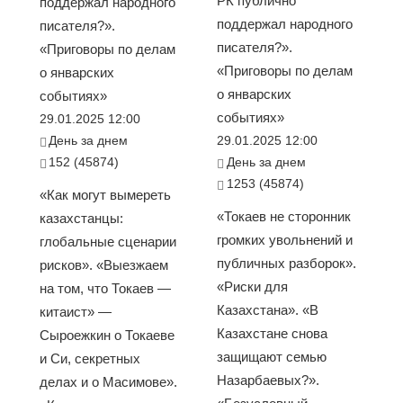
РК публично
поддержал народного
поддержал народного
писателя?».
писателя?».
«Приговоры по делам
«Приговоры по делам
о январских
о январских
событиях»
событиях»
29.01.2025 12:00
День за днем
29.01.2025 12:00
152 (45874)
День за днем
1253 (45874)
«Как могут вымереть
«Токаев не сторонник
казахстанцы:
громких увольнений и
глобальные сценарии
публичных разборок».
рисков». «Выезжаем
«Риски для
на том, что Токаев —
Казахстана». «В
китаист» —
Казахстане снова
Сыроежкин о Токаеве
защищают семью
и Си, секретных
Назарбаевых?».
делах и о Масимове».