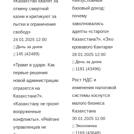
«Безусловный
«Казахстан хвалят за
базовый доход:
отмену смертной
почему
казни и критикуют за
заволновались
пытки и ограничения
адепты «старого»
свобод»
Казахстана?». «Эхо
24.01.2025 12:00
День за днем
кровавого Кантара»
145 (42489)
28.01.2025 12:00
День за днем
«Трамп в ударе. Как
1181 (43496)
первые решения
Рост НДС и
новой администрации
изменения налоговой
отразятся на
системы коснутся
Казахстане?».
малого бизнеса
«Казахстану не грозят
Казахстана
вооруженные
30.01.2025 11:00
конфликты». «Рейтинг
Экономика
управленцев не
1169 (43648)