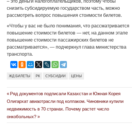
– это деньги налогоплательщиков, поэтому чтобы
снизить субсидируемую государством часть, можно
рассмотреть вопрос повышения стоимости билетов.
«Чтобы у вас не было понимания, что рассматривается
повышение стоимости билетов — нет, на данном этапе
повышение стоимости пассажирских билетов не
рассматривается», — подчеркнул глава министерства
транспорта.
ЖД БИЛЕТЫ
РК
СУБСИДИИ
ЦЕНЫ
Previous
Ряд документов подписали Казахстан и Южная Корея
Навигация
Next
Post:
Олигархат авиаотрасли под колпаком. Чиновники купили
по
Post:
недвижимость в 70 странах. Почему растет число
онкобольных?
записям