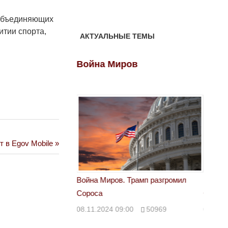
 объединяющих
итии спорта,
АКТУАЛЬНЫЕ ТЕМЫ
ов
Война Миров
Войн
 в Еgov Mobile
 Трамп разгромил
Война Миров. Трамп разгромил
Война 
Сороса
Сорос
00
50969
08.11.2024 09:00
50969
08.11.