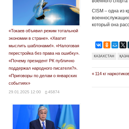
военного спорта
CISM – одна из 
военнослужащих 
который она рас
«Токаев объявил режим тотальной
экономии в стране». «Хватит
мыслить шаблонами!». «Налоговая
перестройка без права на ошибку».
КАЗАХСТАН
ҚАЗА
«Почему президент РК публично
поддержал народного писателя?».
Previous
114 кг наркотико
Навигация
«Приговоры по делам о январских
Post:
событиях»
по
29.01.2025 12:00
45874
записям