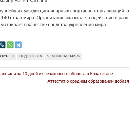
 майор Насер Хассани.
крупнейших междисциплинарных спортивных организаций,
140 стран мира. Организация оказывает содействие в разв
сматривает в качестве средства укрепления мира.
Война Мир
Қ КҮРЕСІ
ПОДГОТОВКА
ЧЕМПИОНАТ МИРА
в изъяли за 10 дней из незаконного оборота в Казахстане
Next
Аттестат о среднем образовании добавят
Post:
Война Миров.
Сороса
08.11.2024 09: