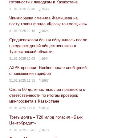
готовности к паводкам в Казахстане
31.01.2025 12:40
1533
Чинкисбаева сменила Жамишева на
посту главы фонда «Қазақстан халқына»
31.01.2025 12:15
1624
Средневековая башня обрушилась после
предупреждений общественников в
Туркестанской области
31.01.2025 12:05
1644
АЗРК проверит Beeline после сообщений
о повышении тарифов
31.01.2025 11:35
1687
Около 80 должностных лиц привлекли к
ответственности по итогам проверок
минпросвета в Казахстане
31.01.2025 11:00
1612
Треть долга – Т20 млрд погасил «Банк
ЦентрКредит»
31.01.2025 10:45
1673