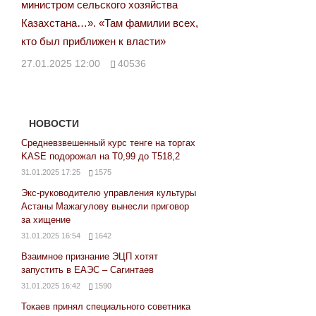
министром сельского хозяйства
Казахстана…». «Там фамилии всех,
кто был приближен к власти»
27.01.2025 12:00
40536
НОВОСТИ
Средневзвешенный курс тенге на торгах
KASE подорожал на Т0,99 до Т518,2
31.01.2025 17:25
1575
Экс-руководителю управления культуры
Астаны Мажагулову вынесли приговор
за хищение
31.01.2025 16:54
1642
Взаимное признание ЭЦП хотят
запустить в ЕАЭС – Сагинтаев
31.01.2025 16:42
1590
Токаев принял специального советника