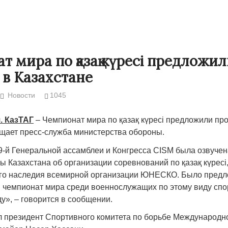
т мира по қазақ күресі предложи
 в Казахстане
Новости
1045
. КазТАГ
– Чемпионат мира по қазақ күресі предложили про
бщает пресс-служба министерства обороны.
9-й Генеральной ассамблеи и Конгресса CISМ была озвуче
Народ выбрал свет
Странная заб
 Казахстана об организации соревнований по қазақ күресі
Дарига не ждё
ого наследия всемирной организации ЮНЕСКО. Было пред
17.10.2024 17:00
29972
 чемпионат мира среди военнослужащих по этому виду спо
Авиакомпании
ду», – говорится в сообщении.
мошенниками
30.10.2024 14:
л президент Спортивного комитета по борьбе Международно