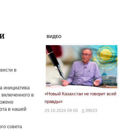
ли
ВИДЕО
вести в
на инициатива
астовка в Жанаозене.
«Новый Казахстан не говорит всей
Лондон
, включенного в
т конфискации.
правды»
ложено
28.10.
рта в нашей
 сравнили с
29.10.2024 09:00
39623
00
28888
го совета