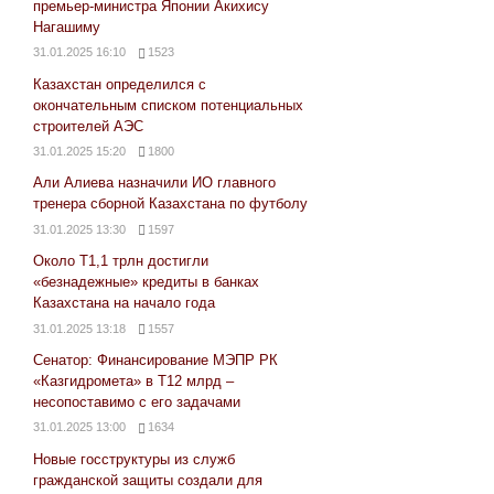
премьер-министра Японии Акихису
Нагашиму
31.01.2025 16:10
1523
Казахстан определился с
окончательным списком потенциальных
строителей АЭС
31.01.2025 15:20
1800
Али Алиева назначили ИО главного
тренера сборной Казахстана по футболу
31.01.2025 13:30
1597
Около Т1,1 трлн достигли
«безнадежные» кредиты в банках
Казахстана на начало года
31.01.2025 13:18
1557
Сенатор: Финансирование МЭПР РК
«Казгидромета» в Т12 млрд –
несопоставимо с его задачами
31.01.2025 13:00
1634
Новые госструктуры из служб
гражданской защиты создали для