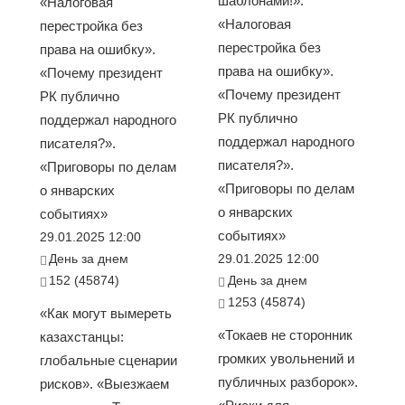
шаблонами!».
«Налоговая
«Налоговая
перестройка без
перестройка без
права на ошибку».
права на ошибку».
«Почему президент
«Почему президент
РК публично
РК публично
поддержал народного
поддержал народного
писателя?».
писателя?».
«Приговоры по делам
«Приговоры по делам
о январских
о январских
событиях»
событиях»
29.01.2025 12:00
День за днем
29.01.2025 12:00
152 (45874)
День за днем
1253 (45874)
«Как могут вымереть
«Токаев не сторонник
казахстанцы:
громких увольнений и
глобальные сценарии
публичных разборок».
рисков». «Выезжаем