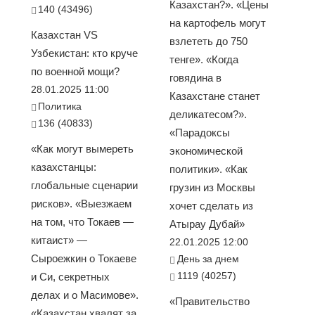
Казахстан?». «Цены
140 (43496)
на картофель могут
Казахстан VS
взлететь до 750
Узбекистан: кто круче
тенге». «Когда
по военной мощи?
говядина в
28.01.2025 11:00
Казахстане станет
Политика
деликатесом?».
136 (40833)
«Парадоксы
«Как могут вымереть
экономической
казахстанцы:
политики». «Как
глобальные сценарии
грузин из Москвы
рисков». «Выезжаем
хочет сделать из
на том, что Токаев —
Атырау Дубай»
китаист» —
22.01.2025 12:00
Сыроежкин о Токаеве
День за днем
1119 (40257)
и Си, секретных
делах и о Масимове».
«Правительство
«Казахстан хвалят за