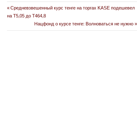
Previous
Средневзвешенный курс тенге на торгах KASE подешевел
Навигация
Post:
на Т5,05 до Т464,8
по
Next
Нацфонд о курсе тенге: Волноваться не нужно
Post:
записям