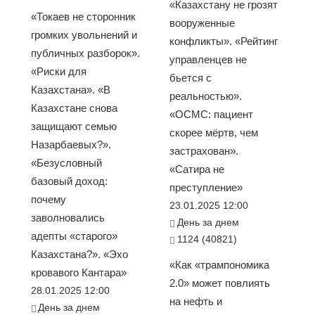
«Казахстану не грозят
«Токаев не сторонник
вооруженные
громких увольнений и
конфликты». «Рейтинг
публичных разборок».
управленцев не
«Риски для
бьется с
Казахстана». «В
реальностью».
Казахстане снова
«ОСМС: пациент
защищают семью
скорее мёртв, чем
Назарбаевых?».
застрахован».
«Безусловный
«Сатира не
базовый доход:
преступление»
почему
23.01.2025 12:00
заволновались
День за днем
адепты «старого»
1124 (40821)
Казахстана?». «Эхо
«Как «трампономика
кровавого Кантара»
2.0» может повлиять
28.01.2025 12:00
на нефть и
День за днем