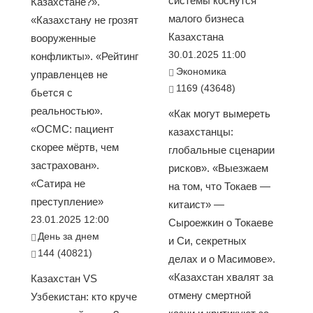
системы коснутся
Казахстане?».
малого бизнеса
«Казахстану не грозят
Казахстана
вооруженные
30.01.2025 11:00
конфликты». «Рейтинг
Экономика
управленцев не
1169 (43648)
бьется с
реальностью».
«Как могут вымереть
«ОСМС: пациент
казахстанцы:
скорее мёртв, чем
глобальные сценарии
застрахован».
рисков». «Выезжаем
«Сатира не
на том, что Токаев —
преступление»
китаист» —
23.01.2025 12:00
Сыроежкин о Токаеве
День за днем
и Си, секретных
144 (40821)
делах и о Масимове».
«Казахстан хвалят за
Казахстан VS
отмену смертной
Узбекистан: кто круче