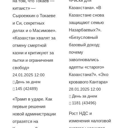
«Риски для
на том, что Токаев —
Казахстана». «В
китаист» —
Казахстане снова
Сыроежкин о Токаеве
защищают семью
и Си, секретных
Назарбаевых?».
делах и о Масимове».
«Безусловный
«Казахстан хвалят за
базовый доход:
отмену смертной
почему
казни и критикуют за
заволновались
пытки и ограничения
адепты «старого»
свобод»
Казахстана?». «Эхо
24.01.2025 12:00
День за днем
кровавого Кантара»
145 (42489)
28.01.2025 12:00
День за днем
«Трамп в ударе. Как
1181 (43496)
первые решения
Рост НДС и
новой администрации
изменения налоговой
отразятся на