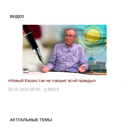
ВИДЕО
«Новый Казахстан не говорит всей правды»
Лон
ми
29.10.2024 09:00
39623
28.
АКТУАЛЬНЫЕ ТЕМЫ