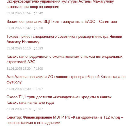
Экс-руководителю управления культуры Астаны Мажагулову
вынесли приговор за хищение
31.01.2025 16:54
1642
Взаимное признание ЭЦП хотят запустить в ЕАЭС – Сагинтаев
31.01.2025 16:42
1590
Токаев принял специального советника премьер-министра Японии
Акихису Нагашиму
31.01.2025 16:10
1523
Казахстан определился с окончательным списком потенциальных
строителей АЭС
31.01.2025 15:20
1800
Али Алиева назначили ИО главного тренера сборной Казахстана по
футболу
31.01.2025 13:30
1597
Около Т1,1 трлн достигли «безнадежные» кредиты в банках
Казахстана на начало года
31.01.2025 13:18
1557
Сенатор: Финансирование МЭПР РК «Казгидромета» в Т12 млрд –
несопоставимо с его задачами