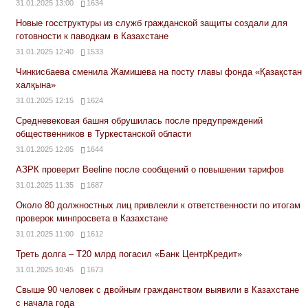
31.01.2025 13:00
1634
Новые госструктуры из служб гражданской защиты создали для
готовности к паводкам в Казахстане
31.01.2025 12:40
1533
Чинкисбаева сменила Жамишева на посту главы фонда «Қазақстан
халқына»
31.01.2025 12:15
1624
Средневековая башня обрушилась после предупреждений
общественников в Туркестанской области
31.01.2025 12:05
1644
АЗРК проверит Beeline после сообщений о повышении тарифов
31.01.2025 11:35
1687
Около 80 должностных лиц привлекли к ответственности по итогам
проверок минпросвета в Казахстане
31.01.2025 11:00
1612
Треть долга – Т20 млрд погасил «Банк ЦентрКредит»
31.01.2025 10:45
1673
Свыше 90 человек с двойным гражданством выявили в Казахстане
с начала года