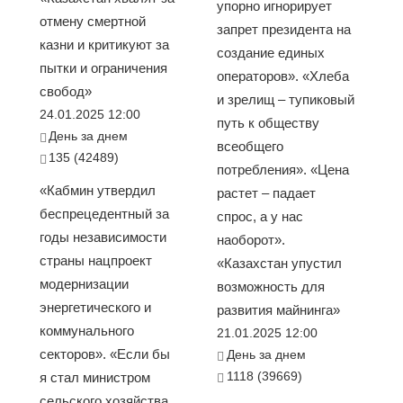
упорно игнорирует
отмену смертной
запрет президента на
казни и критикуют за
создание единых
пытки и ограничения
операторов». «Хлеба
свобод»
и зрелищ – тупиковый
24.01.2025 12:00
путь к обществу
День за днем
всеобщего
135 (42489)
потребления». «Цена
«Кабмин утвердил
растет – падает
беспрецедентный за
спрос, а у нас
годы независимости
наоборот».
страны нацпроект
«Казахстан упустил
модернизации
возможность для
энергетического и
развития майнинга»
коммунального
21.01.2025 12:00
секторов». «Если бы
День за днем
1118 (39669)
я стал министром
сельского хозяйства