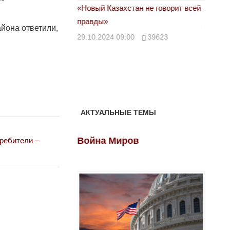
астовка в Жанаозене.
«Новый Казахстан не говорит всей
Лондон
т конфискации.
правды»
28.10.
йона ответили,
 сравнили с
29.10.2024 09:00
39623
00
28888
АКТУАЛЬНЫЕ ТЕМЫ
ов
Война Миров
Войн
ребители –