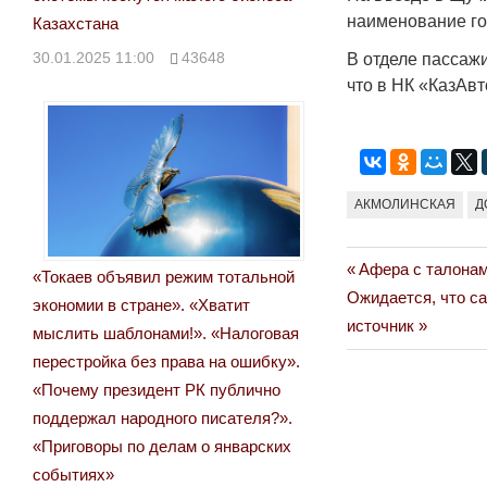
наименование го
Казахстана
30.01.2025 11:00
43648
В отделе пассаж
что в НК «КазАв
АКМОЛИНСКАЯ
Д
Previous
Афера с талона
Навигация
«Токаев объявил режим тотальной
Next
Post:
Ожидается, что с
экономии в стране». «Хватит
по
Post:
источник
мыслить шаблонами!». «Налоговая
записям
перестройка без права на ошибку».
«Почему президент РК публично
поддержал народного писателя?».
«Приговоры по делам о январских
событиях»