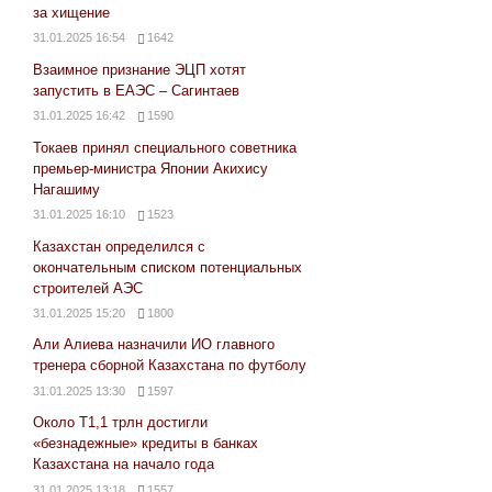
за хищение
31.01.2025 16:54
1642
Взаимное признание ЭЦП хотят
запустить в ЕАЭС – Сагинтаев
31.01.2025 16:42
1590
Токаев принял специального советника
премьер-министра Японии Акихису
Нагашиму
31.01.2025 16:10
1523
Казахстан определился с
окончательным списком потенциальных
строителей АЭС
31.01.2025 15:20
1800
Али Алиева назначили ИО главного
тренера сборной Казахстана по футболу
31.01.2025 13:30
1597
Около Т1,1 трлн достигли
«безнадежные» кредиты в банках
Казахстана на начало года
31.01.2025 13:18
1557