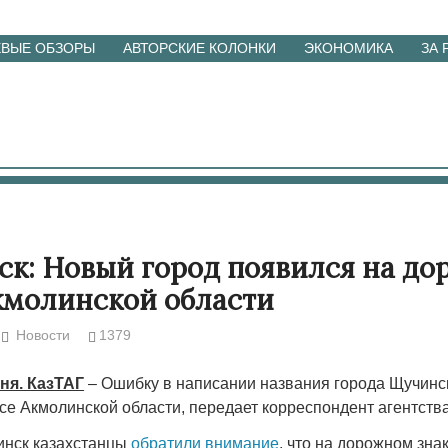
ЕВЫЕ ОБЗОРЫ
АВТОРСКИЕ КОЛОНКИ
ЭКОНОМИКА
ЗА
к: Новый город появился на д
кмолинской области
Новости
1379
ня. КазТАГ
– Ошибку в написании названия города Щучинс
се Акмолинской области, передает корреспондент агентства
инск казахстанцы
обратили внимание
, что на дорожном зна