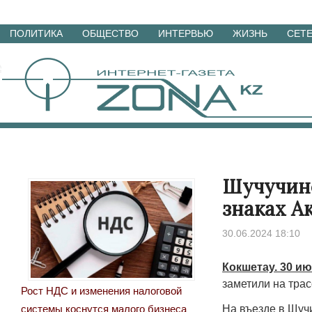
Перейти
ПОЛИТИКА
ОБЩЕСТВО
ИНТЕРВЬЮ
ЖИЗНЬ
СЕТ
к
материалам
Шучучинс
знаках А
30.06.2024 18:10
Кокшетау. 30 ию
заметили на трас
Рост НДС и изменения налоговой
На въезде в Щуч
системы коснутся малого бизнеса