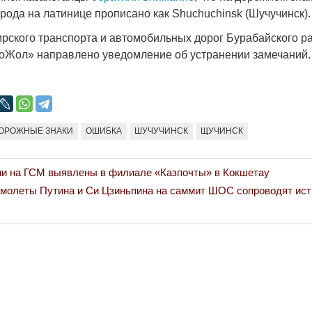
Народ выбрал свет
Странная заб
рода на латинице прописано как Shuchuchinsk (Шучучинск).
Дарига не ждё
17.10.2024 17:00
29972
ирского транспорта и автомобильных дорог Бурабайского ра
Авиакомпании
тоЖол» направлено уведомление об устранении замечаний.
мошенниками
30.10.2024 14:
ОРОЖНЫЕ ЗНАКИ
ОШИБКА
ШУЧУЧИНСК
ЩУЧИНСК
ми на ГСМ выявлены в филиале «Казпочты» в Кокшетау
Война Мир
амолеты Путина и Си Цзиньпина на саммит ШОС сопроводят ист