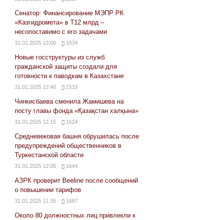
Сенатор: Финансирование МЭПР РК
«Казгидромета» в Т12 млрд –
несопоставимо с его задачами
31.01.2025 13:00
1634
Новые госструктуры из служб
гражданской защиты создали для
готовности к паводкам в Казахстане
31.01.2025 12:40
1533
Чинкисбаева сменила Жамишева на
посту главы фонда «Қазақстан халқына»
31.01.2025 12:15
1624
Средневековая башня обрушилась после
предупреждений общественников в
Туркестанской области
31.01.2025 12:05
1644
АЗРК проверит Beeline после сообщений
о повышении тарифов
31.01.2025 11:35
1687
Около 80 должностных лиц привлекли к