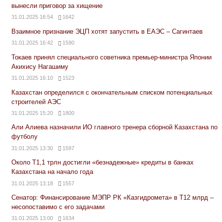
вынесли приговор за хищение
31.01.2025 16:54
1642
Взаимное признание ЭЦП хотят запустить в ЕАЭС – Сагинтаев
31.01.2025 16:42
1590
Токаев принял специального советника премьер-министра Японии
Акихису Нагашиму
31.01.2025 16:10
1523
Казахстан определился с окончательным списком потенциальных
строителей АЭС
31.01.2025 15:20
1800
Али Алиева назначили ИО главного тренера сборной Казахстана по
футболу
31.01.2025 13:30
1597
Около Т1,1 трлн достигли «безнадежные» кредиты в банках
Казахстана на начало года
31.01.2025 13:18
1557
Сенатор: Финансирование МЭПР РК «Казгидромета» в Т12 млрд –
несопоставимо с его задачами
31.01.2025 13:00
1634