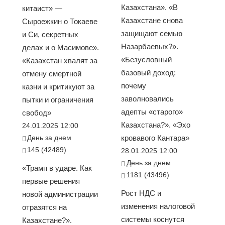
Казахстана». «В
китаист» —
Казахстане снова
Сыроежкин о Токаеве
защищают семью
и Си, секретных
Назарбаевых?».
делах и о Масимове».
«Безусловный
«Казахстан хвалят за
базовый доход:
отмену смертной
почему
казни и критикуют за
заволновались
пытки и ограничения
адепты «старого»
свобод»
Казахстана?». «Эхо
24.01.2025 12:00
День за днем
кровавого Кантара»
145 (42489)
28.01.2025 12:00
День за днем
«Трамп в ударе. Как
1181 (43496)
первые решения
Рост НДС и
новой администрации
изменения налоговой
отразятся на
системы коснутся
Казахстане?».