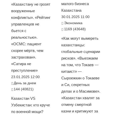
малого бизнеса
«Казахстану не грозят
Казахстана
вооруженные
30.01.2025 11:00
конфликты». «Рейтинг
Экономика
управленцев не
1169 (43648)
бьется с
реальностью».
«Как могут вымереть
«ОСМС: пациент
казахстанцы:
скорее мёртв, чем
глобальные сценарии
застрахован».
рисков». «Выезжаем
«Сатира не
на том, что Токаев —
преступление»
китаист» —
23.01.2025 12:00
Сыроежкин о Токаеве
День за днем
и Си, секретных
144 (40821)
делах и о Масимове».
«Казахстан хвалят за
Казахстан VS
отмену смертной
Узбекистан: кто круче
казни и критикуют за
по военной мощи?