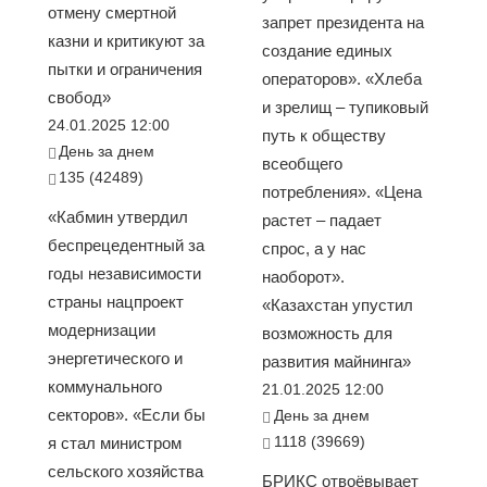
отмену смертной
запрет президента на
казни и критикуют за
создание единых
пытки и ограничения
операторов». «Хлеба
свобод»
и зрелищ – тупиковый
24.01.2025 12:00
путь к обществу
День за днем
всеобщего
135 (42489)
потребления». «Цена
«Кабмин утвердил
растет – падает
беспрецедентный за
спрос, а у нас
годы независимости
наоборот».
страны нацпроект
«Казахстан упустил
модернизации
возможность для
энергетического и
развития майнинга»
коммунального
21.01.2025 12:00
секторов». «Если бы
День за днем
1118 (39669)
я стал министром
сельского хозяйства
БРИКС отвоёвывает