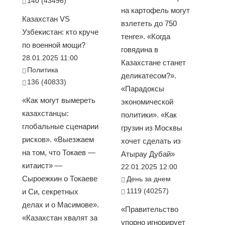
140 (43496)
на картофель могут
Казахстан VS
взлететь до 750
Узбекистан: кто круче
тенге». «Когда
по военной мощи?
говядина в
28.01.2025 11:00
Казахстане станет
Политика
деликатесом?».
136 (40833)
«Парадоксы
«Как могут вымереть
экономической
казахстанцы:
политики». «Как
глобальные сценарии
грузин из Москвы
рисков». «Выезжаем
хочет сделать из
на том, что Токаев —
Атырау Дубай»
китаист» —
22.01.2025 12:00
Сыроежкин о Токаеве
День за днем
1119 (40257)
и Си, секретных
делах и о Масимове».
«Правительство
«Казахстан хвалят за
упорно игнорирует