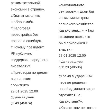
режим тотальной
коммунального
экономии в стране».
секторов». «Если бы
«Хватит мыслить
я стал министром
шаблонами!».
сельского хозяйства
«Налоговая
Казахстана…». «Там
перестройка без
фамилии всех, кто
права на ошибку».
был приближен к
«Почему президент
власти»
РК публично
27.01.2025 12:00
поддержал народного
День за днем
писателя?».
1128 (40536)
«Приговоры по делам
«Трамп в ударе. Как
о январских
первые решения
событиях»
новой администрации
29.01.2025 12:00
отразятся на
День за днем
Казахстане?».
149 (45874)
«Казахстану не грозят