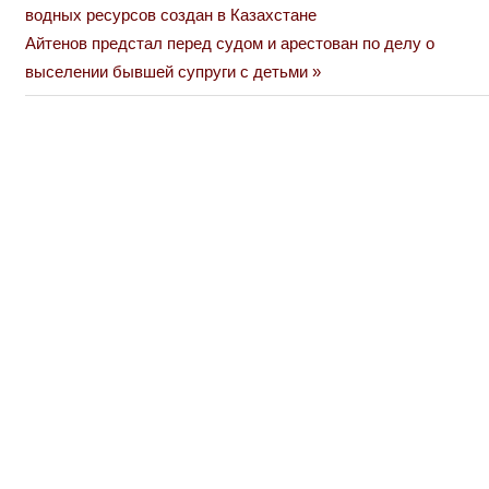
Post:
водных ресурсов создан в Казахстане
по
Next
Айтенов предстал перед судом и арестован по делу о
Post:
выселении бывшей супруги с детьми
записям