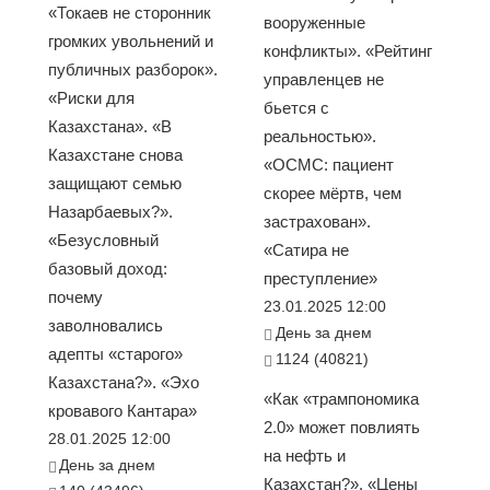
«Токаев не сторонник
вооруженные
громких увольнений и
конфликты». «Рейтинг
публичных разборок».
управленцев не
«Риски для
бьется с
Казахстана». «В
реальностью».
Казахстане снова
«ОСМС: пациент
защищают семью
скорее мёртв, чем
Назарбаевых?».
застрахован».
«Безусловный
«Сатира не
базовый доход:
преступление»
почему
23.01.2025 12:00
заволновались
День за днем
адепты «старого»
1124 (40821)
Казахстана?». «Эхо
«Как «трампономика
кровавого Кантара»
2.0» может повлиять
28.01.2025 12:00
на нефть и
День за днем
Казахстан?». «Цены