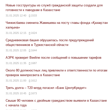
Новые госструктуры из служб гражданской защиты создали для
готовности к паводкам в Казахстане
31.01.2025 12:40
1533
Чинкисбаева сменила Жамишева на посту главы фонда «Қазақстан
халқына»
31.01.2025 12:15
1624
Средневековая башня обрушилась после предупреждений
общественников в Туркестанской области
31.01.2025 12:05
1644
АЗРК проверит Beeline после сообщений о повышении тарифов
31.01.2025 11:35
1687
Около 80 должностных лиц привлекли к ответственности по итогам
проверок минпросвета в Казахстане
31.01.2025 11:00
1612
Треть долга – Т20 млрд погасил «Банк ЦентрКредит»
31.01.2025 10:45
1673
Свыше 90 человек с двойным гражданством выявили в Казахстане
с начала года