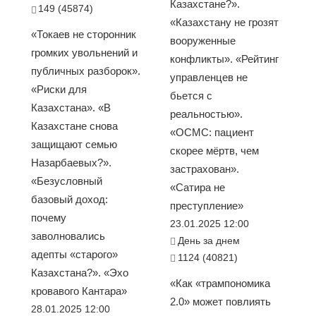
Казахстане?».
149 (45874)
«Казахстану не грозят
«Токаев не сторонник
вооруженные
громких увольнений и
конфликты». «Рейтинг
публичных разборок».
управленцев не
«Риски для
бьется с
Казахстана». «В
реальностью».
Казахстане снова
«ОСМС: пациент
защищают семью
скорее мёртв, чем
Назарбаевых?».
застрахован».
«Безусловный
«Сатира не
базовый доход:
преступление»
почему
23.01.2025 12:00
заволновались
День за днем
адепты «старого»
1124 (40821)
Казахстана?». «Эхо
«Как «трампономика
кровавого Кантара»
2.0» может повлиять
28.01.2025 12:00