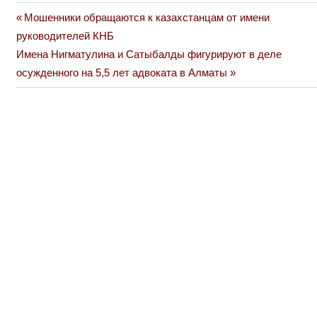
Previous
Мошенники обращаются к казахстанцам от имени
Навигация
Post:
руководителей КНБ
по
Next
Имена Нигматулина и Сатыбалды фигурируют в деле
Post:
осужденного на 5,5 лет адвоката в Алматы
записям