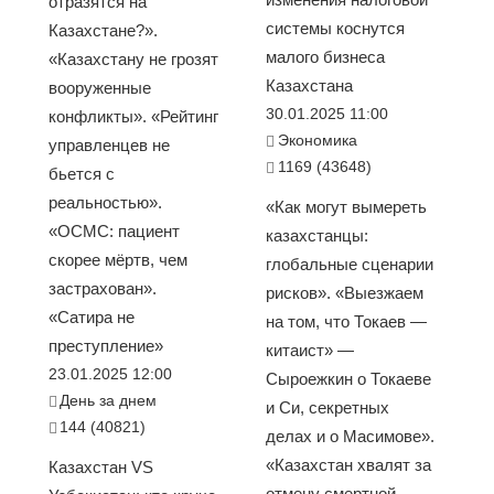
отразятся на
системы коснутся
Казахстане?».
малого бизнеса
«Казахстану не грозят
Казахстана
вооруженные
30.01.2025 11:00
конфликты». «Рейтинг
Экономика
управленцев не
1169 (43648)
бьется с
реальностью».
«Как могут вымереть
«ОСМС: пациент
казахстанцы:
скорее мёртв, чем
глобальные сценарии
застрахован».
рисков». «Выезжаем
«Сатира не
на том, что Токаев —
преступление»
китаист» —
23.01.2025 12:00
Сыроежкин о Токаеве
День за днем
и Си, секретных
144 (40821)
делах и о Масимове».
«Казахстан хвалят за
Казахстан VS
отмену смертной