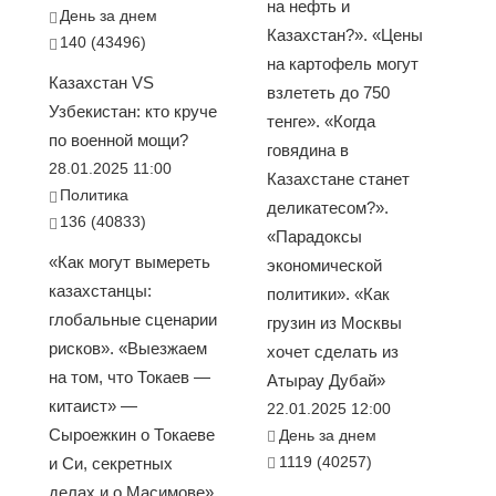
на нефть и
День за днем
Казахстан?». «Цены
140 (43496)
на картофель могут
Казахстан VS
взлететь до 750
Узбекистан: кто круче
тенге». «Когда
по военной мощи?
говядина в
28.01.2025 11:00
Казахстане станет
Политика
деликатесом?».
136 (40833)
«Парадоксы
«Как могут вымереть
экономической
казахстанцы:
политики». «Как
глобальные сценарии
грузин из Москвы
рисков». «Выезжаем
хочет сделать из
на том, что Токаев —
Атырау Дубай»
китаист» —
22.01.2025 12:00
Сыроежкин о Токаеве
День за днем
1119 (40257)
и Си, секретных
делах и о Масимове».