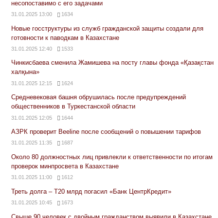
несопоставимо с его задачами
31.01.2025 13:00
1634
Новые госструктуры из служб гражданской защиты создали для
готовности к паводкам в Казахстане
31.01.2025 12:40
1533
Чинкисбаева сменила Жамишева на посту главы фонда «Қазақстан
халқына»
31.01.2025 12:15
1624
Средневековая башня обрушилась после предупреждений
общественников в Туркестанской области
31.01.2025 12:05
1644
АЗРК проверит Beeline после сообщений о повышении тарифов
31.01.2025 11:35
1687
Около 80 должностных лиц привлекли к ответственности по итогам
проверок минпросвета в Казахстане
31.01.2025 11:00
1612
Треть долга – Т20 млрд погасил «Банк ЦентрКредит»
31.01.2025 10:45
1673
Свыше 90 человек с двойным гражданством выявили в Казахстане