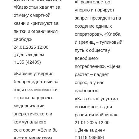
«Правительство
«Казахстан хвалят за
упорно игнорирует
отмену смертной
запрет президента на
казни и критикуют за
создание единых
пытки и ограничения
операторов». «Хлеба
свобод»
и зрелищ – тупиковый
24.01.2025 12:00
путь к обществу
День за днем
всеобщего
135 (42489)
потребления». «Цена
«Кабмин утвердил
растет – падает
беспрецедентный за
спрос, а у нас
годы независимости
наоборот».
страны нацпроект
«Казахстан упустил
модернизации
возможность для
энергетического и
развития майнинга»
коммунального
21.01.2025 12:00
секторов». «Если бы
День за днем
1118 (39669)
я стал министром