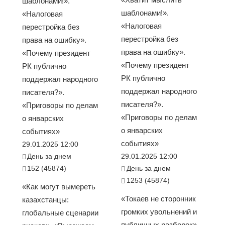
шаблонами!».
шаблонами!».
«Налоговая
«Налоговая
перестройка без
перестройка без
права на ошибку».
права на ошибку».
«Почему президент
«Почему президент
РК публично
РК публично
поддержал народного
поддержал народного
писателя?».
писателя?».
«Приговоры по делам
«Приговоры по делам
о январских
о январских
событиях»
событиях»
29.01.2025 12:00
День за днем
29.01.2025 12:00
152 (45874)
День за днем
1253 (45874)
«Как могут вымереть
«Токаев не сторонник
казахстанцы:
громких увольнений и
глобальные сценарии
публичных разборок».