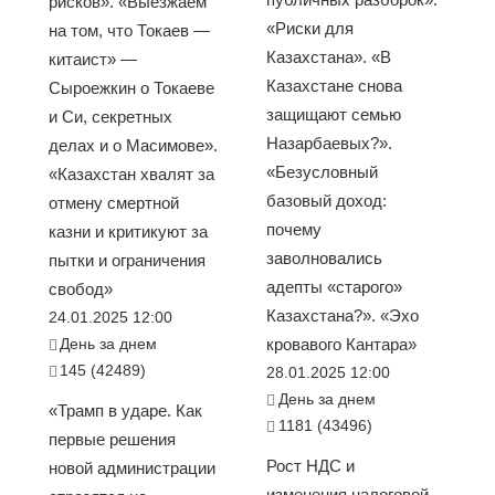
рисков». «Выезжаем
«Риски для
на том, что Токаев —
Казахстана». «В
китаист» —
Казахстане снова
Сыроежкин о Токаеве
защищают семью
и Си, секретных
Назарбаевых?».
делах и о Масимове».
«Безусловный
«Казахстан хвалят за
базовый доход:
отмену смертной
почему
казни и критикуют за
заволновались
пытки и ограничения
адепты «старого»
свобод»
Казахстана?». «Эхо
24.01.2025 12:00
День за днем
кровавого Кантара»
145 (42489)
28.01.2025 12:00
День за днем
«Трамп в ударе. Как
1181 (43496)
первые решения
Рост НДС и
новой администрации
изменения налоговой