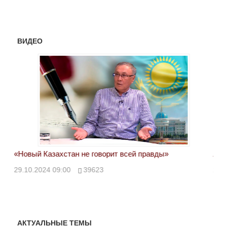
ВИДЕО
«Новый Казахстан не говорит всей правды»
Лон
ми
29.10.2024 09:00
39623
28.
АКТУАЛЬНЫЕ ТЕМЫ