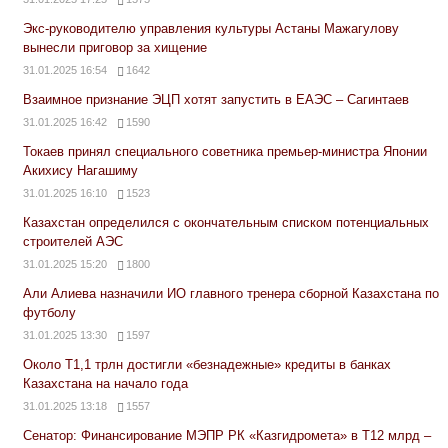
Экс-руководителю управления культуры Астаны Мажагулову
вынесли приговор за хищение
31.01.2025 16:54
1642
Взаимное признание ЭЦП хотят запустить в ЕАЭС – Сагинтаев
31.01.2025 16:42
1590
Токаев принял специального советника премьер-министра Японии
Акихису Нагашиму
31.01.2025 16:10
1523
Казахстан определился с окончательным списком потенциальных
строителей АЭС
31.01.2025 15:20
1800
Али Алиева назначили ИО главного тренера сборной Казахстана по
футболу
31.01.2025 13:30
1597
Около Т1,1 трлн достигли «безнадежные» кредиты в банках
Казахстана на начало года
31.01.2025 13:18
1557
Сенатор: Финансирование МЭПР РК «Казгидромета» в Т12 млрд –