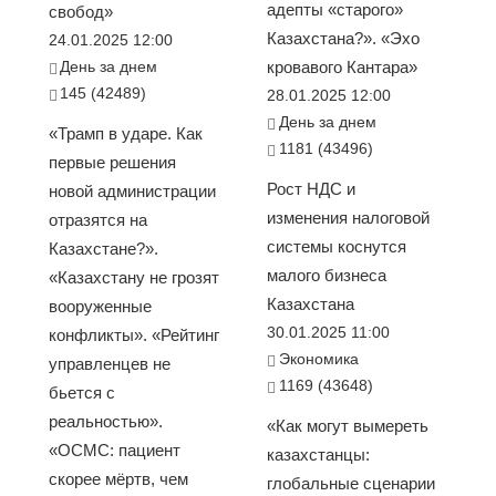
адепты «старого»
свобод»
Казахстана?». «Эхо
24.01.2025 12:00
День за днем
кровавого Кантара»
145 (42489)
28.01.2025 12:00
День за днем
«Трамп в ударе. Как
1181 (43496)
первые решения
Рост НДС и
новой администрации
изменения налоговой
отразятся на
системы коснутся
Казахстане?».
малого бизнеса
«Казахстану не грозят
Казахстана
вооруженные
30.01.2025 11:00
конфликты». «Рейтинг
Экономика
управленцев не
1169 (43648)
бьется с
реальностью».
«Как могут вымереть
«ОСМС: пациент
казахстанцы:
скорее мёртв, чем
глобальные сценарии