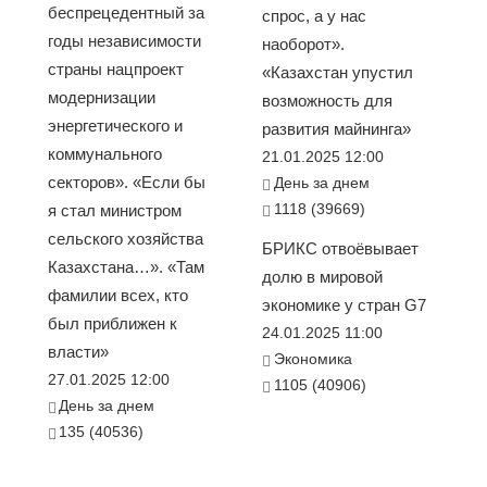
беспрецедентный за
спрос, а у нас
годы независимости
наоборот».
страны нацпроект
«Казахстан упустил
модернизации
возможность для
энергетического и
развития майнинга»
коммунального
21.01.2025 12:00
секторов». «Если бы
День за днем
1118 (39669)
я стал министром
сельского хозяйства
БРИКС отвоёвывает
Казахстана…». «Там
долю в мировой
фамилии всех, кто
экономике у стран G7
был приближен к
24.01.2025 11:00
власти»
Экономика
27.01.2025 12:00
1105 (40906)
День за днем
135 (40536)