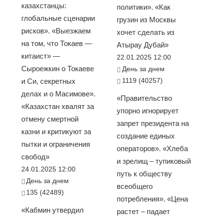
казахстанцы:
политики». «Как
глобальные сценарии
грузин из Москвы
рисков». «Выезжаем
хочет сделать из
на том, что Токаев —
Атырау Дубай»
китаист» —
22.01.2025 12:00
Сыроежкин о Токаеве
День за днем
1119 (40257)
и Си, секретных
делах и о Масимове».
«Правительство
«Казахстан хвалят за
упорно игнорирует
отмену смертной
запрет президента на
казни и критикуют за
создание единых
пытки и ограничения
операторов». «Хлеба
свобод»
и зрелищ – тупиковый
24.01.2025 12:00
путь к обществу
День за днем
всеобщего
135 (42489)
потребления». «Цена
«Кабмин утвердил
растет – падает