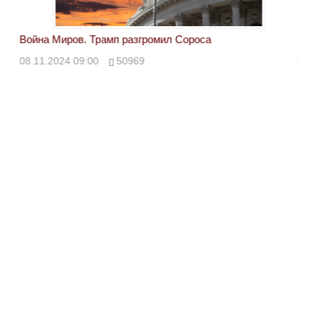
Война Миров. Трамп разгромил Сороса
Вой
08.11.2024 09:00
50969
08.