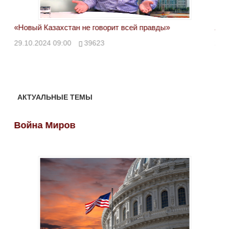
«Новый Казахстан не говорит всей правды»
Лон
ми
29.10.2024 09:00
39623
28.
АКТУАЛЬНЫЕ ТЕМЫ
Война Миров
Во