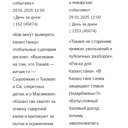
о январских
событиях»
событиях»
29.01.2025 12:00
День за днем
29.01.2025 12:00
152 (45874)
День за днем
1253 (45874)
«Как могут вымереть
«Токаев не сторонник
казахстанцы:
громких увольнений и
глобальные сценарии
публичных разборок».
рисков». «Выезжаем
«Риски для
на том, что Токаев —
Казахстана». «В
китаист» —
Казахстане снова
Сыроежкин о Токаеве
защищают семью
и Си, секретных
Назарбаевых?».
делах и о Масимове».
«Безусловный
«Казахстан хвалят за
базовый доход:
отмену смертной
почему
казни и критикуют за
заволновались
пытки и ограничения