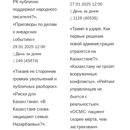
РК публично
27.01.2025 12:00
поддержал народного
День за днем
писателя?».
1128 (40536)
«Приговоры по делам
«Трамп в ударе. Как
о январских
первые решения
событиях»
новой администрации
29.01.2025 12:00
отразятся на
День за днем
Казахстане?».
149 (45874)
«Казахстану не грозят
«Токаев не сторонник
вооруженные
громких увольнений и
конфликты». «Рейтинг
публичных разборок».
управленцев не
«Риски для
бьется с
Казахстана». «В
реальностью».
Казахстане снова
«ОСМС: пациент
защищают семью
скорее мёртв, чем
Назарбаевых?».
застрахован».