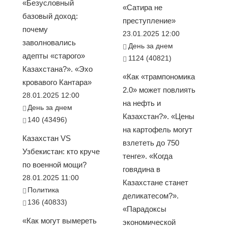
«Безусловный
«Сатира не
базовый доход:
преступление»
почему
23.01.2025 12:00
заволновались
День за днем
адепты «старого»
1124 (40821)
Казахстана?». «Эхо
«Как «трампономика
кровавого Кантара»
2.0» может повлиять
28.01.2025 12:00
на нефть и
День за днем
Казахстан?». «Цены
140 (43496)
на картофель могут
Казахстан VS
взлететь до 750
Узбекистан: кто круче
тенге». «Когда
по военной мощи?
говядина в
28.01.2025 11:00
Казахстане станет
Политика
деликатесом?».
136 (40833)
«Парадоксы
«Как могут вымереть
экономической