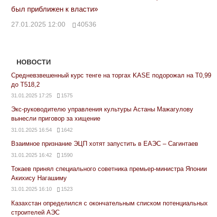
был приближен к власти»
27.01.2025 12:00
40536
НОВОСТИ
Средневзвешенный курс тенге на торгах KASE подорожал на Т0,99
до Т518,2
31.01.2025 17:25
1575
Экс-руководителю управления культуры Астаны Мажагулову
вынесли приговор за хищение
31.01.2025 16:54
1642
Взаимное признание ЭЦП хотят запустить в ЕАЭС – Сагинтаев
31.01.2025 16:42
1590
Токаев принял специального советника премьер-министра Японии
Акихису Нагашиму
31.01.2025 16:10
1523
Казахстан определился с окончательным списком потенциальных
строителей АЭС