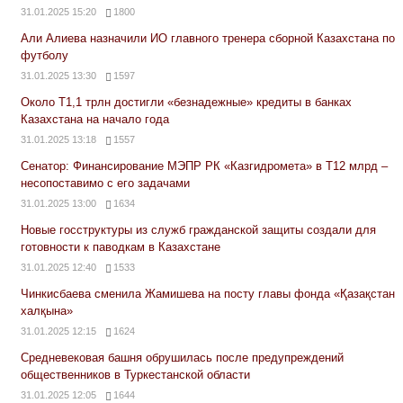
31.01.2025 15:20
1800
Али Алиева назначили ИО главного тренера сборной Казахстана по
футболу
31.01.2025 13:30
1597
Около Т1,1 трлн достигли «безнадежные» кредиты в банках
Казахстана на начало года
31.01.2025 13:18
1557
Сенатор: Финансирование МЭПР РК «Казгидромета» в Т12 млрд –
несопоставимо с его задачами
31.01.2025 13:00
1634
Новые госструктуры из служб гражданской защиты создали для
готовности к паводкам в Казахстане
31.01.2025 12:40
1533
Чинкисбаева сменила Жамишева на посту главы фонда «Қазақстан
халқына»
31.01.2025 12:15
1624
Средневековая башня обрушилась после предупреждений
общественников в Туркестанской области
31.01.2025 12:05
1644