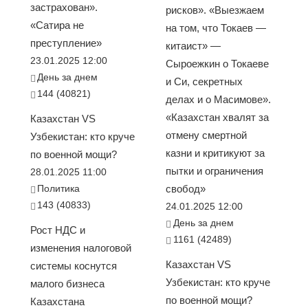
застрахован».
рисков». «Выезжаем
«Сатира не
на том, что Токаев —
преступление»
китаист» —
23.01.2025 12:00
Сыроежкин о Токаеве
День за днем
и Си, секретных
144 (40821)
делах и о Масимове».
«Казахстан хвалят за
Казахстан VS
отмену смертной
Узбекистан: кто круче
казни и критикуют за
по военной мощи?
пытки и ограничения
28.01.2025 11:00
Политика
свобод»
143 (40833)
24.01.2025 12:00
День за днем
Рост НДС и
1161 (42489)
изменения налоговой
Казахстан VS
системы коснутся
Узбекистан: кто круче
малого бизнеса
по военной мощи?
Казахстана