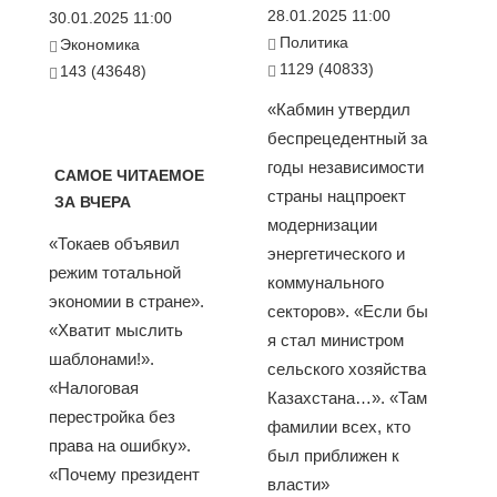
28.01.2025 11:00
30.01.2025 11:00
Политика
Экономика
1129 (40833)
143 (43648)
«Кабмин утвердил
беспрецедентный за
годы независимости
САМОЕ ЧИТАЕМОЕ
страны нацпроект
ЗА ВЧЕРА
модернизации
«Токаев объявил
энергетического и
режим тотальной
коммунального
экономии в стране».
секторов». «Если бы
«Хватит мыслить
я стал министром
шаблонами!».
сельского хозяйства
«Налоговая
Казахстана…». «Там
перестройка без
фамилии всех, кто
права на ошибку».
был приближен к
«Почему президент
власти»