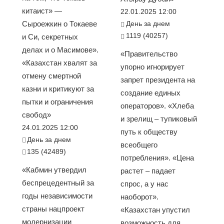
китаист» —
22.01.2025 12:00
Сыроежкин о Токаеве
День за днем
1119 (40257)
и Си, секретных
делах и о Масимове».
«Правительство
«Казахстан хвалят за
упорно игнорирует
отмену смертной
запрет президента на
казни и критикуют за
создание единых
пытки и ограничения
операторов». «Хлеба
свобод»
и зрелищ – тупиковый
24.01.2025 12:00
путь к обществу
День за днем
всеобщего
135 (42489)
потребления». «Цена
«Кабмин утвердил
растет – падает
беспрецедентный за
спрос, а у нас
годы независимости
наоборот».
страны нацпроект
«Казахстан упустил
модернизации
возможность для