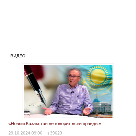
ВИДЕО
«Новый Казахстан не говорит всей правды»
Лон
ми
29.10.2024 09:00
39623
28.