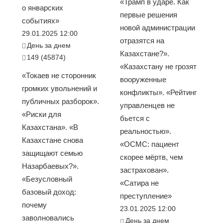
«Трамп в ударе. Как
о январских
первые решения
событиях»
новой администрации
29.01.2025 12:00
отразятся на
День за днем
Казахстане?».
149 (45874)
«Казахстану не грозят
«Токаев не сторонник
вооруженные
громких увольнений и
конфликты». «Рейтинг
публичных разборок».
управленцев не
«Риски для
бьется с
Казахстана». «В
реальностью».
Казахстане снова
«ОСМС: пациент
защищают семью
скорее мёртв, чем
Назарбаевых?».
застрахован».
«Безусловный
«Сатира не
базовый доход:
преступление»
почему
23.01.2025 12:00
заволновались
День за днем