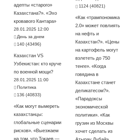
адепты «старого»
1124 (40821)
Казахстана?». «Эхо
«Как «трампономика
кровавого Кантара»
2.0» может повлиять
28.01.2025 12:00
на нефть и
День за днем
Казахстан?». «Цены
140 (43496)
на картофель могут
Казахстан VS
взлететь до 750
Узбекистан: кто круче
тенге». «Когда
по военной мощи?
говядина в
28.01.2025 11:00
Казахстане станет
Политика
деликатесом?».
136 (40833)
«Парадоксы
«Как могут вымереть
экономической
казахстанцы:
политики». «Как
глобальные сценарии
грузин из Москвы
рисков». «Выезжаем
хочет сделать из
на том, что Токаев —
Атырау Дубай»