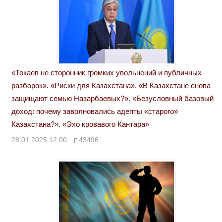
«Токаев не сторонник громких увольнений и публичных
разборок». «Риски для Казахстана». «В Казахстане снова
защищают семью Назарбаевых?». «Безусловный базовый
доход: почему заволновались адепты «старого»
Казахстана?». «Эхо кровавого Кантара»
28.01.2025 12:00
43496