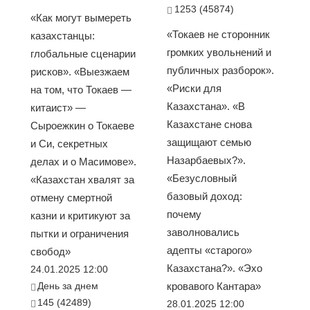
1253 (45874)
«Как могут вымереть
«Токаев не сторонник
казахстанцы:
громких увольнений и
глобальные сценарии
публичных разборок».
рисков». «Выезжаем
«Риски для
на том, что Токаев —
Казахстана». «В
китаист» —
Казахстане снова
Сыроежкин о Токаеве
защищают семью
и Си, секретных
Назарбаевых?».
делах и о Масимове».
«Безусловный
«Казахстан хвалят за
базовый доход:
отмену смертной
почему
казни и критикуют за
заволновались
пытки и ограничения
адепты «старого»
свобод»
Казахстана?». «Эхо
24.01.2025 12:00
День за днем
кровавого Кантара»
145 (42489)
28.01.2025 12:00