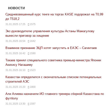
НОВОСТИ
Средневзвешенный курс тенге на торгах KASE подорожал на Т0,99
до Т518,2
31.01.2025 17:25
1575
Экс-руководителю управления культуры Астаны Мажагулову
вынесли приговор за хищение
31.01.2025 16:54
1642
Взаимное признание ЭЦП хотят запустить в ЕАЭС – Сагинтаев
31.01.2025 16:42
1590
Токаев принял специального советника премьер-министра Японии
Акихису Нагашиму
31.01.2025 16:10
1523
Казахстан определился с окончательным списком потенциальных
строителей АЭС
31.01.2025 15:20
1800
Али Алиева назначили ИО главного тренера сборной Казахстана по
футболу
31.01.2025 13:30
1597