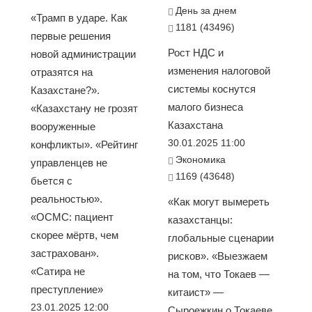
День за днем
«Трамп в ударе. Как
1181 (43496)
первые решения
Рост НДС и
новой администрации
изменения налоговой
отразятся на
системы коснутся
Казахстане?».
малого бизнеса
«Казахстану не грозят
Казахстана
вооруженные
30.01.2025 11:00
конфликты». «Рейтинг
Экономика
управленцев не
1169 (43648)
бьется с
реальностью».
«Как могут вымереть
«ОСМС: пациент
казахстанцы:
скорее мёртв, чем
глобальные сценарии
застрахован».
рисков». «Выезжаем
«Сатира не
на том, что Токаев —
преступление»
китаист» —
23.01.2025 12:00
Сыроежкин о Токаеве