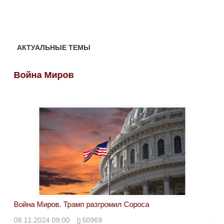
АКТУАЛЬНЫЕ ТЕМЫ
Война Миров
Во
Война Миров. Трамп разгромил Сороса
Вой
08.11.2024 09:00
50969
08.