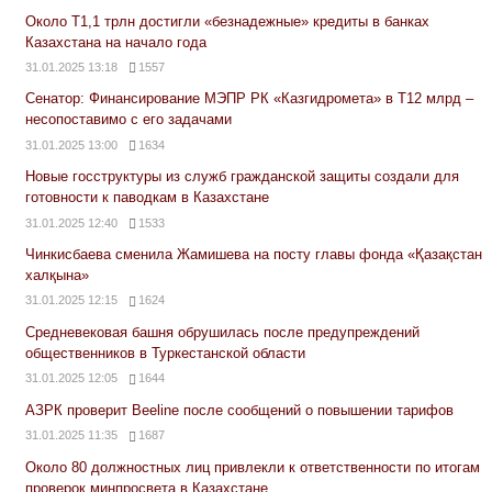
Около Т1,1 трлн достигли «безнадежные» кредиты в банках
Казахстана на начало года
31.01.2025 13:18
1557
Сенатор: Финансирование МЭПР РК «Казгидромета» в Т12 млрд –
несопоставимо с его задачами
31.01.2025 13:00
1634
Новые госструктуры из служб гражданской защиты создали для
готовности к паводкам в Казахстане
31.01.2025 12:40
1533
Чинкисбаева сменила Жамишева на посту главы фонда «Қазақстан
халқына»
31.01.2025 12:15
1624
Средневековая башня обрушилась после предупреждений
общественников в Туркестанской области
31.01.2025 12:05
1644
АЗРК проверит Beeline после сообщений о повышении тарифов
31.01.2025 11:35
1687
Около 80 должностных лиц привлекли к ответственности по итогам
проверок минпросвета в Казахстане