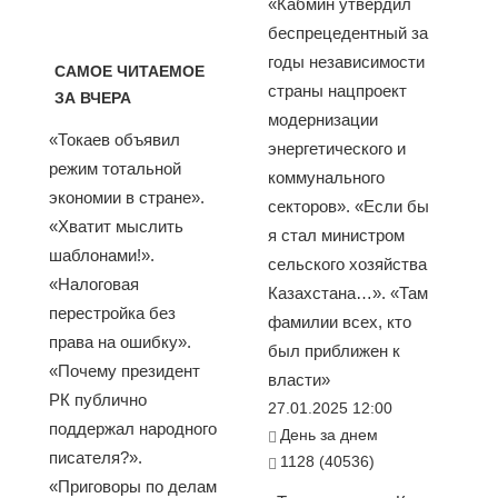
«Кабмин утвердил
беспрецедентный за
годы независимости
САМОЕ ЧИТАЕМОЕ
страны нацпроект
ЗА ВЧЕРА
модернизации
«Токаев объявил
энергетического и
режим тотальной
коммунального
экономии в стране».
секторов». «Если бы
«Хватит мыслить
я стал министром
шаблонами!».
сельского хозяйства
«Налоговая
Казахстана…». «Там
перестройка без
фамилии всех, кто
права на ошибку».
был приближен к
«Почему президент
власти»
РК публично
27.01.2025 12:00
поддержал народного
День за днем
писателя?».
1128 (40536)
«Приговоры по делам