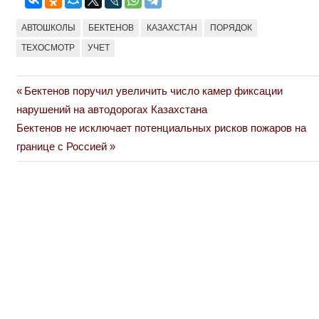
АВТОШКОЛЫ
БЕКТЕНОВ
КАЗАХСТАН
ПОРЯДОК
ТЕХОСМОТР
УЧЕТ
Previous
Бектенов поручил увеличить число камер фиксации
Навигация
Post:
нарушений на автодорогах Казахстана
по
Next
Бектенов не исключает потенциальных рисков пожаров на
Post:
границе с Россией
записям