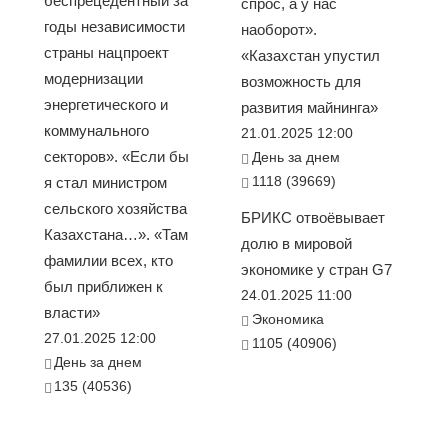
беспрецедентный за
спрос, а у нас
годы независимости
наоборот».
страны нацпроект
«Казахстан упустил
модернизации
возможность для
энергетического и
развития майнинга»
коммунального
21.01.2025 12:00
секторов». «Если бы
День за днем
1118 (39669)
я стал министром
сельского хозяйства
БРИКС отвоёвывает
Казахстана…». «Там
долю в мировой
фамилии всех, кто
экономике у стран G7
был приближен к
24.01.2025 11:00
власти»
Экономика
27.01.2025 12:00
1105 (40906)
День за днем
135 (40536)