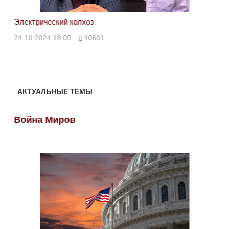
Электрический колхоз
БРИ
кол
24.10.2024 18:00
40601
24.
АКТУАЛЬНЫЕ ТЕМЫ
Война Миров
Во