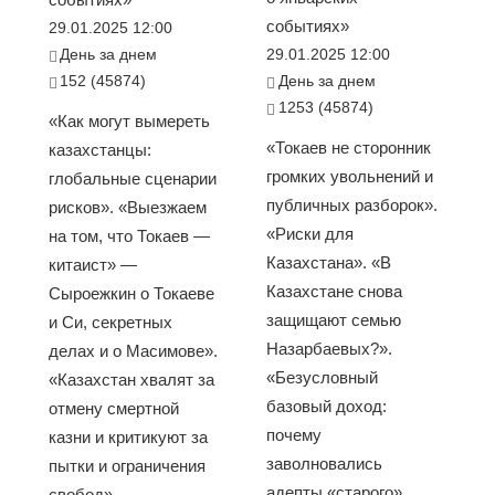
событиях»
29.01.2025 12:00
День за днем
29.01.2025 12:00
152 (45874)
День за днем
1253 (45874)
«Как могут вымереть
«Токаев не сторонник
казахстанцы:
громких увольнений и
глобальные сценарии
публичных разборок».
рисков». «Выезжаем
«Риски для
на том, что Токаев —
Казахстана». «В
китаист» —
Казахстане снова
Сыроежкин о Токаеве
защищают семью
и Си, секретных
Назарбаевых?».
делах и о Масимове».
«Безусловный
«Казахстан хвалят за
базовый доход:
отмену смертной
почему
казни и критикуют за
заволновались
пытки и ограничения
адепты «старого»
свобод»