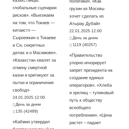
казахстанцы:
политики». «Как
глобальные сценарии
грузин из Москвы
рисков». «Выезжаем
хочет сделать из
на том, что Токаев —
Атырау Дубай»
китаист» —
22.01.2025 12:00
Сыроежкин о Токаеве
День за днем
1119 (40257)
и Си, секретных
делах и о Масимове».
«Правительство
«Казахстан хвалят за
упорно игнорирует
отмену смертной
запрет президента на
казни и критикуют за
создание единых
пытки и ограничения
операторов». «Хлеба
свобод»
и зрелищ – тупиковый
24.01.2025 12:00
путь к обществу
День за днем
всеобщего
135 (42489)
потребления». «Цена
«Кабмин утвердил
растет – падает