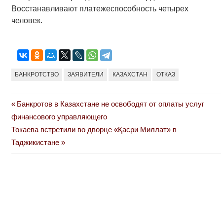
Восстанавливают платежеспособность четырех
человек.
БАНКРОТСТВО
ЗАЯВИТЕЛИ
КАЗАХСТАН
ОТКАЗ
Previous
Банкротов в Казахстане не освободят от оплаты услуг
Навигация
Post:
финансового управляющего
по
Next
Токаева встретили во дворце «Қасри Миллат» в
Post:
Таджикистане
записям