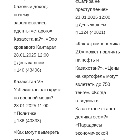
«Сатира не
базовый доход:
преступление»
почему
23.01.2025 12:00
заволновались
День за днем
адепты «старого»
1124 (40821)
Казахстана?». «Эхо
«Как «трампономика
кровавого Кантара»
2.0» может повлиять
28.01.2025 12:00
на нефть и
День за днем
Казахстан?». «Цены
140 (43496)
на картофель могут
Казахстан VS
взлететь до 750
Узбекистан: кто круче
тенге». «Когда
по военной мощи?
говядина в
28.01.2025 11:00
Казахстане станет
Политика
деликатесом?».
136 (40833)
«Парадоксы
«Как могут вымереть
экономической