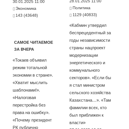
28.01.2025 11:00
30.01.2025 11:00
Политика
Экономика
1129 (40833)
143 (43648)
«Кабмин утвердил
беспрецедентный за
годы независимости
САМОЕ ЧИТАЕМОЕ
страны нацпроект
ЗА ВЧЕРА
модернизации
«Токаев объявил
энергетического и
режим тотальной
коммунального
экономии в стране».
секторов». «Если бы
«Хватит мыслить
я стал министром
шаблонами!».
сельского хозяйства
«Налоговая
Казахстана…». «Там
перестройка без
фамилии всех, кто
права на ошибку».
был приближен к
«Почему президент
власти»
РК публично