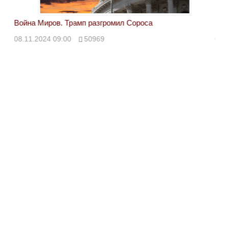
Война Миров. Трамп разгромил Сороса
Вой
08.11.2024 09:00
50969
08.