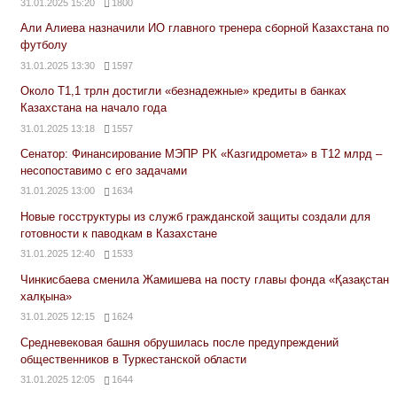
31.01.2025 15:20
1800
Али Алиева назначили ИО главного тренера сборной Казахстана по
футболу
31.01.2025 13:30
1597
Около Т1,1 трлн достигли «безнадежные» кредиты в банках
Казахстана на начало года
31.01.2025 13:18
1557
Сенатор: Финансирование МЭПР РК «Казгидромета» в Т12 млрд –
несопоставимо с его задачами
31.01.2025 13:00
1634
Новые госструктуры из служб гражданской защиты создали для
готовности к паводкам в Казахстане
31.01.2025 12:40
1533
Чинкисбаева сменила Жамишева на посту главы фонда «Қазақстан
халқына»
31.01.2025 12:15
1624
Средневековая башня обрушилась после предупреждений
общественников в Туркестанской области
31.01.2025 12:05
1644