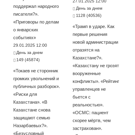
27.01.2025 12:00
поддержал народного
День за днем
писателя?».
1128 (40536)
«Приговоры по делам
«Трамп в ударе. Как
о январских
первые решения
событиях»
новой администрации
29.01.2025 12:00
отразятся на
День за днем
Казахстане?».
149 (45874)
«Казахстану не грозят
«Токаев не сторонник
вооруженные
громких увольнений и
конфликты». «Рейтинг
публичных разборок».
управленцев не
«Риски для
бьется с
Казахстана». «В
реальностью».
Казахстане снова
«ОСМС: пациент
защищают семью
скорее мёртв, чем
Назарбаевых?».
застрахован».
«Безусловный