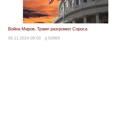
Война Миров. Трамп разгромил Сороса
Вой
08.11.2024 09:00
50969
08.