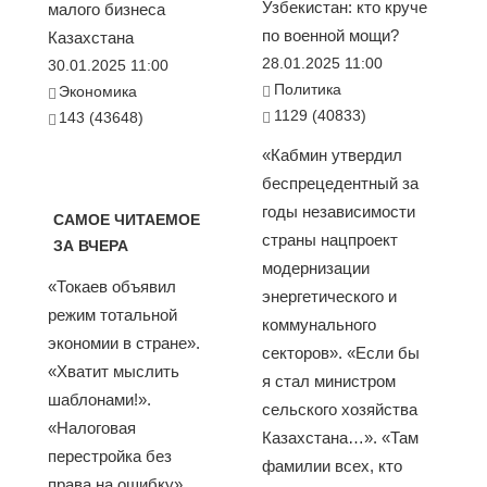
Узбекистан: кто круче
малого бизнеса
по военной мощи?
Казахстана
28.01.2025 11:00
30.01.2025 11:00
Политика
Экономика
1129 (40833)
143 (43648)
«Кабмин утвердил
беспрецедентный за
годы независимости
САМОЕ ЧИТАЕМОЕ
страны нацпроект
ЗА ВЧЕРА
модернизации
«Токаев объявил
энергетического и
режим тотальной
коммунального
экономии в стране».
секторов». «Если бы
«Хватит мыслить
я стал министром
шаблонами!».
сельского хозяйства
«Налоговая
Казахстана…». «Там
перестройка без
фамилии всех, кто
права на ошибку».