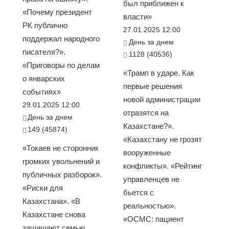
был приближен к
«Почему президент
власти»
РК публично
27.01.2025 12:00
поддержал народного
День за днем
писателя?».
1128 (40536)
«Приговоры по делам
«Трамп в ударе. Как
о январских
первые решения
событиях»
новой администрации
29.01.2025 12:00
отразятся на
День за днем
Казахстане?».
149 (45874)
«Казахстану не грозят
«Токаев не сторонник
вооруженные
громких увольнений и
конфликты». «Рейтинг
публичных разборок».
управленцев не
«Риски для
бьется с
Казахстана». «В
реальностью».
Казахстане снова
«ОСМС: пациент
защищают семью