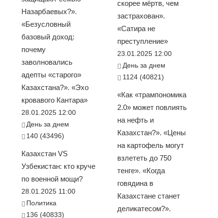
скорее мёртв, чем
Назарбаевых?».
застрахован».
«Безусловный
«Сатира не
базовый доход:
преступление»
почему
23.01.2025 12:00
заволновались
День за днем
адепты «старого»
1124 (40821)
Казахстана?». «Эхо
«Как «трампономика
кровавого Кантара»
2.0» может повлиять
28.01.2025 12:00
на нефть и
День за днем
Казахстан?». «Цены
140 (43496)
на картофель могут
Казахстан VS
взлететь до 750
Узбекистан: кто круче
тенге». «Когда
по военной мощи?
говядина в
28.01.2025 11:00
Казахстане станет
Политика
деликатесом?».
136 (40833)