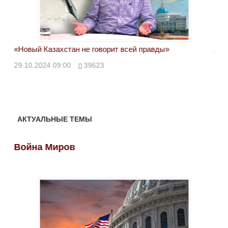
«Новый Казахстан не говорит всей правды»
Лон
ми
29.10.2024 09:00
39623
28.
АКТУАЛЬНЫЕ ТЕМЫ
Война Миров
Во