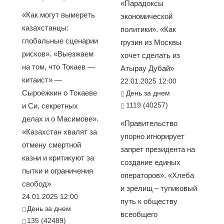
«Парадоксы
«Как могут вымереть
экономической
казахстанцы:
политики». «Как
глобальные сценарии
грузин из Москвы
рисков». «Выезжаем
хочет сделать из
на том, что Токаев —
Атырау Дубай»
китаист» —
22.01.2025 12:00
Сыроежкин о Токаеве
День за днем
1119 (40257)
и Си, секретных
делах и о Масимове».
«Правительство
«Казахстан хвалят за
упорно игнорирует
отмену смертной
запрет президента на
казни и критикуют за
создание единых
пытки и ограничения
операторов». «Хлеба
свобод»
и зрелищ – тупиковый
24.01.2025 12:00
путь к обществу
День за днем
всеобщего
135 (42489)