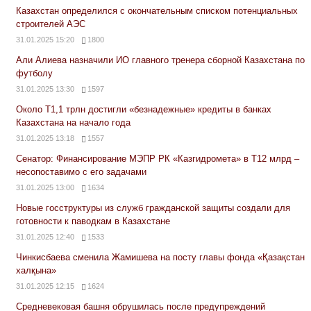
Казахстан определился с окончательным списком потенциальных
строителей АЭС
31.01.2025 15:20
1800
Али Алиева назначили ИО главного тренера сборной Казахстана по
футболу
31.01.2025 13:30
1597
Около Т1,1 трлн достигли «безнадежные» кредиты в банках
Казахстана на начало года
31.01.2025 13:18
1557
Сенатор: Финансирование МЭПР РК «Казгидромета» в Т12 млрд –
несопоставимо с его задачами
31.01.2025 13:00
1634
Новые госструктуры из служб гражданской защиты создали для
готовности к паводкам в Казахстане
31.01.2025 12:40
1533
Чинкисбаева сменила Жамишева на посту главы фонда «Қазақстан
халқына»
31.01.2025 12:15
1624
Средневековая башня обрушилась после предупреждений