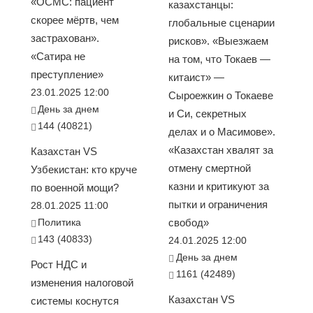
«ОСМС: пациент
казахстанцы:
скорее мёртв, чем
глобальные сценарии
застрахован».
рисков». «Выезжаем
«Сатира не
на том, что Токаев —
преступление»
китаист» —
23.01.2025 12:00
Сыроежкин о Токаеве
День за днем
и Си, секретных
144 (40821)
делах и о Масимове».
«Казахстан хвалят за
Казахстан VS
отмену смертной
Узбекистан: кто круче
казни и критикуют за
по военной мощи?
пытки и ограничения
28.01.2025 11:00
Политика
свобод»
143 (40833)
24.01.2025 12:00
День за днем
Рост НДС и
1161 (42489)
изменения налоговой
Казахстан VS
системы коснутся