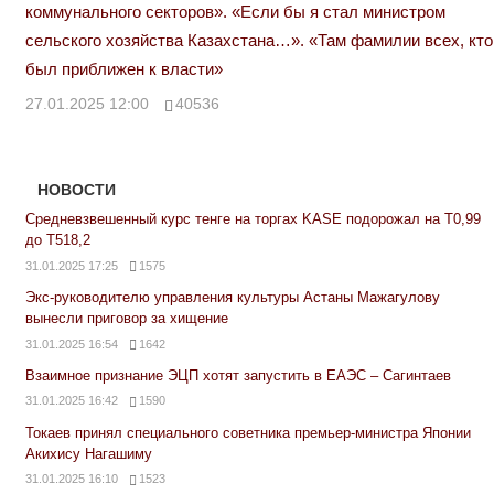
коммунального секторов». «Если бы я стал министром
сельского хозяйства Казахстана…». «Там фамилии всех, кто
был приближен к власти»
27.01.2025 12:00
40536
НОВОСТИ
Средневзвешенный курс тенге на торгах KASE подорожал на Т0,99
до Т518,2
31.01.2025 17:25
1575
Экс-руководителю управления культуры Астаны Мажагулову
вынесли приговор за хищение
31.01.2025 16:54
1642
Взаимное признание ЭЦП хотят запустить в ЕАЭС – Сагинтаев
31.01.2025 16:42
1590
Токаев принял специального советника премьер-министра Японии
Акихису Нагашиму
31.01.2025 16:10
1523