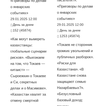
писателя?».
«Приговоры по делам
«Приговоры по делам
о январских
о январских
событиях»
событиях»
29.01.2025 12:00
День за днем
29.01.2025 12:00
152 (45874)
День за днем
1253 (45874)
«Как могут вымереть
«Токаев не сторонник
казахстанцы:
громких увольнений и
глобальные сценарии
публичных разборок».
рисков». «Выезжаем
«Риски для
на том, что Токаев —
Казахстана». «В
китаист» —
Казахстане снова
Сыроежкин о Токаеве
защищают семью
и Си, секретных
Назарбаевых?».
делах и о Масимове».
«Безусловный
«Казахстан хвалят за
базовый доход:
отмену смертной