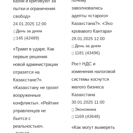
почему
казни и критикуют за
заволновались
пытки и ограничения
адепты «старого»
свобод»
Казахстана?». «Эхо
24.01.2025 12:00
День за днем
кровавого Кантара»
145 (42489)
28.01.2025 12:00
День за днем
«Трамп в ударе. Как
1181 (43496)
первые решения
Рост НДС и
новой администрации
изменения налоговой
отразятся на
системы коснутся
Казахстане?».
малого бизнеса
«Казахстану не грозят
Казахстана
вооруженные
30.01.2025 11:00
конфликты». «Рейтинг
Экономика
управленцев не
1169 (43648)
бьется с
реальностью».
«Как могут вымереть