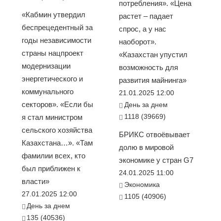
потребления». «Цена
«Кабмин утвердил
растет – падает
беспрецедентный за
спрос, а у нас
годы независимости
наоборот».
страны нацпроект
«Казахстан упустил
модернизации
возможность для
энергетического и
развития майнинга»
коммунального
21.01.2025 12:00
секторов». «Если бы
День за днем
1118 (39669)
я стал министром
сельского хозяйства
БРИКС отвоёвывает
Казахстана…». «Там
долю в мировой
фамилии всех, кто
экономике у стран G7
был приближен к
24.01.2025 11:00
власти»
Экономика
27.01.2025 12:00
1105 (40906)
День за днем
135 (40536)