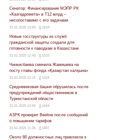
Сенатор: Финансирование МЭПР РК
«Казгидромета» в Т12 млрд –
несопоставимо с его задачами
31.01.2025 13:00
1634
Новые госструктуры из служб
гражданской защиты создали для
готовности к паводкам в Казахстане
31.01.2025 12:40
1533
Чинкисбаева сменила Жамишева на
посту главы фонда «Қазақстан халқына»
31.01.2025 12:15
1624
Средневековая башня обрушилась после
предупреждений общественников в
Туркестанской области
31.01.2025 12:05
1644
АЗРК проверит Beeline после сообщений
о повышении тарифов
31.01.2025 11:35
1687
Около 80 должностных лиц привлекли к