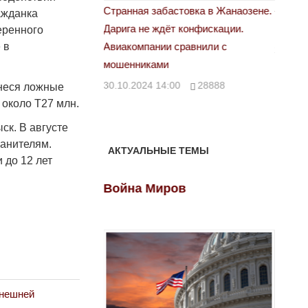
астовка в Жанаозене.
«Новый Казахстан не говорит всей
Лондон
ажданка
т конфискации.
правды»
еренного
28.10.
 в
 сравнили с
29.10.2024 09:00
39623
00
28888
внеся ложные
 около Т27 млн.
ск. В августе
ранителям.
АКТУАЛЬНЫЕ ТЕМЫ
 до 12 лет
ов
Война Миров
Войн
внешней