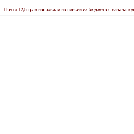
Next
Почти Т2,5 трлн направили на пенсии из бюджета с начала го
Война Миров.
Post:
Сороса
08.11.2024 09: