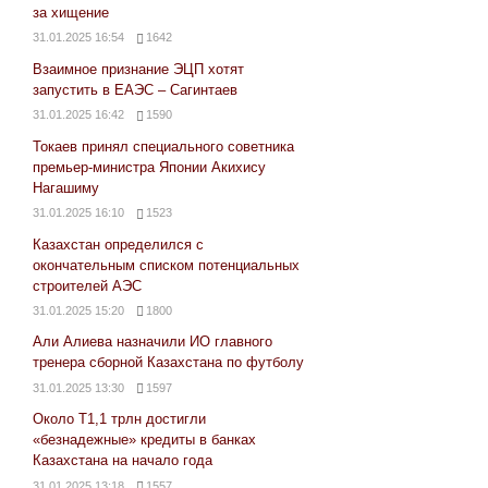
за хищение
31.01.2025 16:54
1642
Взаимное признание ЭЦП хотят
запустить в ЕАЭС – Сагинтаев
31.01.2025 16:42
1590
Токаев принял специального советника
премьер-министра Японии Акихису
Нагашиму
31.01.2025 16:10
1523
Казахстан определился с
окончательным списком потенциальных
строителей АЭС
31.01.2025 15:20
1800
Али Алиева назначили ИО главного
тренера сборной Казахстана по футболу
31.01.2025 13:30
1597
Около Т1,1 трлн достигли
«безнадежные» кредиты в банках
Казахстана на начало года
31.01.2025 13:18
1557