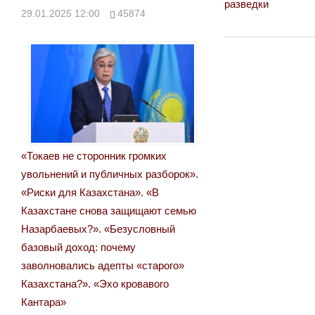
Post:
разведки
29.01.2025 12:00
45874
по
записям
«Токаев не сторонник громких
увольнений и публичных разборок».
«Риски для Казахстана». «В
Казахстане снова защищают семью
Назарбаевых?». «Безусловный
базовый доход: почему
заволновались адепты «старого»
Казахстана?». «Эхо кровавого
Кантара»