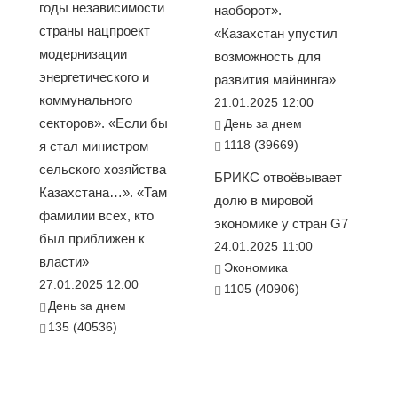
годы независимости
наоборот».
страны нацпроект
«Казахстан упустил
модернизации
возможность для
энергетического и
развития майнинга»
коммунального
21.01.2025 12:00
секторов». «Если бы
День за днем
1118 (39669)
я стал министром
сельского хозяйства
БРИКС отвоёвывает
Казахстана…». «Там
долю в мировой
фамилии всех, кто
экономике у стран G7
был приближен к
24.01.2025 11:00
власти»
Экономика
27.01.2025 12:00
1105 (40906)
День за днем
135 (40536)