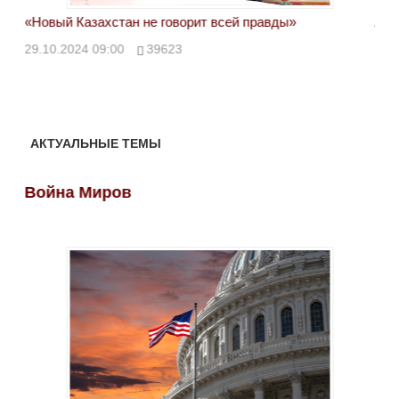
«Новый Казахстан не говорит всей правды»
Лон
ми
29.10.2024 09:00
39623
28.
АКТУАЛЬНЫЕ ТЕМЫ
Война Миров
Во