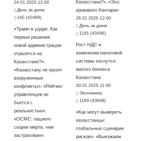
Казахстана?». «Эхо
24.01.2025 12:00
День за днем
кровавого Кантара»
145 (42489)
28.01.2025 12:00
День за днем
«Трамп в ударе. Как
1181 (43496)
первые решения
Рост НДС и
новой администрации
изменения налоговой
отразятся на
системы коснутся
Казахстане?».
малого бизнеса
«Казахстану не грозят
Казахстана
вооруженные
30.01.2025 11:00
конфликты». «Рейтинг
Экономика
управленцев не
1169 (43648)
бьется с
реальностью».
«Как могут вымереть
«ОСМС: пациент
казахстанцы:
скорее мёртв, чем
глобальные сценарии
застрахован».
рисков». «Выезжаем