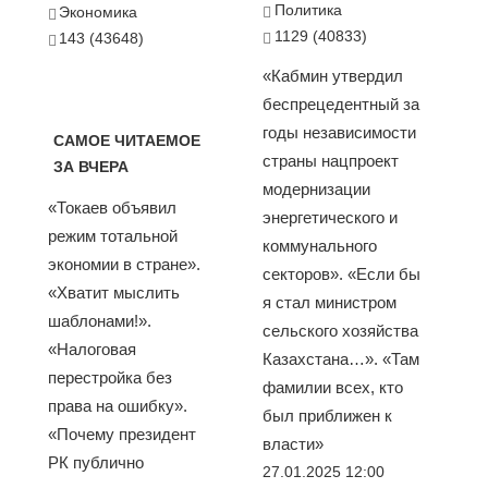
Политика
Экономика
1129 (40833)
143 (43648)
«Кабмин утвердил
беспрецедентный за
годы независимости
САМОЕ ЧИТАЕМОЕ
страны нацпроект
ЗА ВЧЕРА
модернизации
«Токаев объявил
энергетического и
режим тотальной
коммунального
экономии в стране».
секторов». «Если бы
«Хватит мыслить
я стал министром
шаблонами!».
сельского хозяйства
«Налоговая
Казахстана…». «Там
перестройка без
фамилии всех, кто
права на ошибку».
был приближен к
«Почему президент
власти»
РК публично
27.01.2025 12:00