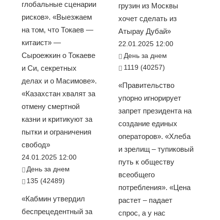
глобальные сценарии
грузин из Москвы
рисков». «Выезжаем
хочет сделать из
на том, что Токаев —
Атырау Дубай»
китаист» —
22.01.2025 12:00
Сыроежкин о Токаеве
День за днем
1119 (40257)
и Си, секретных
делах и о Масимове».
«Правительство
«Казахстан хвалят за
упорно игнорирует
отмену смертной
запрет президента на
казни и критикуют за
создание единых
пытки и ограничения
операторов». «Хлеба
свобод»
и зрелищ – тупиковый
24.01.2025 12:00
путь к обществу
День за днем
всеобщего
135 (42489)
потребления». «Цена
«Кабмин утвердил
растет – падает
беспрецедентный за
спрос, а у нас