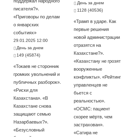
поддержал народного
День за днем
писателя?».
1128 (40536)
«Приговоры по делам
«Трамп в ударе. Как
о январских
первые решения
событиях»
новой администрации
29.01.2025 12:00
отразятся на
День за днем
Казахстане?».
149 (45874)
«Казахстану не грозят
«Токаев не сторонник
вооруженные
громких увольнений и
конфликты». «Рейтинг
публичных разборок».
управленцев не
«Риски для
бьется с
Казахстана». «В
реальностью».
Казахстане снова
«ОСМС: пациент
защищают семью
скорее мёртв, чем
Назарбаевых?».
застрахован».
«Безусловный
«Сатира не