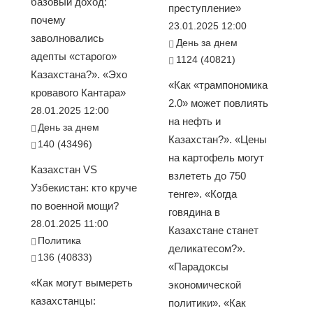
базовый доход:
преступление»
почему
23.01.2025 12:00
заволновались
День за днем
адепты «старого»
1124 (40821)
Казахстана?». «Эхо
«Как «трампономика
кровавого Кантара»
2.0» может повлиять
28.01.2025 12:00
на нефть и
День за днем
Казахстан?». «Цены
140 (43496)
на картофель могут
Казахстан VS
взлететь до 750
Узбекистан: кто круче
тенге». «Когда
по военной мощи?
говядина в
28.01.2025 11:00
Казахстане станет
Политика
деликатесом?».
136 (40833)
«Парадоксы
«Как могут вымереть
экономической
казахстанцы:
политики». «Как