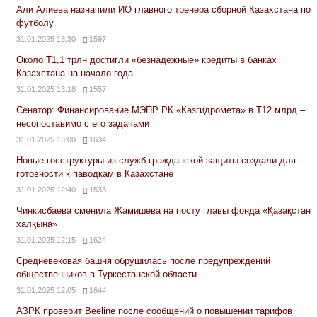
Али Алиева назначили ИО главного тренера сборной Казахстана по
футболу
31.01.2025 13:30
1597
Около Т1,1 трлн достигли «безнадежные» кредиты в банках
Казахстана на начало года
31.01.2025 13:18
1557
Сенатор: Финансирование МЭПР РК «Казгидромета» в Т12 млрд –
несопоставимо с его задачами
31.01.2025 13:00
1634
Новые госструктуры из служб гражданской защиты создали для
готовности к паводкам в Казахстане
31.01.2025 12:40
1533
Чинкисбаева сменила Жамишева на посту главы фонда «Қазақстан
халқына»
31.01.2025 12:15
1624
Средневековая башня обрушилась после предупреждений
общественников в Туркестанской области
31.01.2025 12:05
1644
АЗРК проверит Beeline после сообщений о повышении тарифов