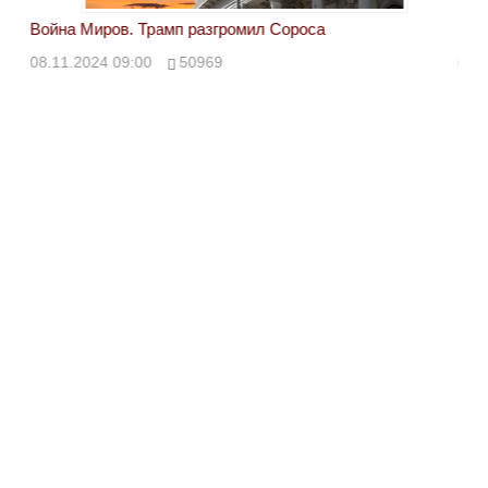
Война Миров. Трамп разгромил Сороса
Вой
08.11.2024 09:00
50969
08.