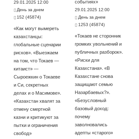
событиях»
29.01.2025 12:00
День за днем
29.01.2025 12:00
152 (45874)
День за днем
1253 (45874)
«Как могут вымереть
«Токаев не сторонник
казахстанцы:
громких увольнений и
глобальные сценарии
публичных разборок».
рисков». «Выезжаем
«Риски для
на том, что Токаев —
Казахстана». «В
китаист» —
Казахстане снова
Сыроежкин о Токаеве
защищают семью
и Си, секретных
Назарбаевых?».
делах и о Масимове».
«Безусловный
«Казахстан хвалят за
базовый доход:
отмену смертной
почему
казни и критикуют за
заволновались
пытки и ограничения
адепты «старого»
свобод»