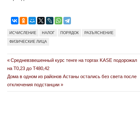
ИСЧИСЛЕНИЕ
НАЛОГ
ПОРЯДОК
РАЗЪЯСНЕНИЕ
ФИЗИЧЕСКИЕ ЛИЦА
Previous
Средневзвешенный курс тенге на торгах KASE подорожал
Навигация
Post:
на Т0,23 до Т480,42
по
Next
Дома в одном из районов Астаны остались без света после
Post:
отключения подстанции
записям