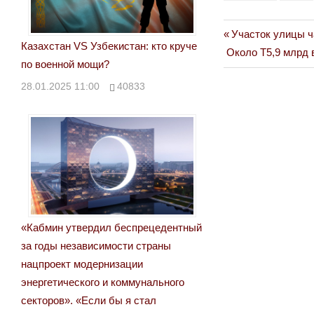
Previous
Участок улицы ч
Навигация
Казахстан VS Узбекистан: кто круче
Next
Post:
Около Т5,9 млрд 
по
по военной мощи?
Post:
28.01.2025 11:00
40833
записям
«Кабмин утвердил беспрецедентный
за годы независимости страны
нацпроект модернизации
энергетического и коммунального
секторов». «Если бы я стал