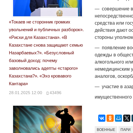
— совершение в
непосредственн
«Токаев не сторонник громких
средства или го
увольнений и публичных разборок».
действия дают о
«Риски для Казахстана». «В
стороны уполном
Казахстане снова защищают семью
— появление во
Назарбаевых?». «Безусловный
одежды в общест
базовый доход: почему
алкогольного ил
заволновались адепты «старого»
немедицинским у
Казахстана?». «Эхо кровавого
аналогов, оскор
Кантара»
— участие в аза
28.01.2025 12:00
43496
имущественного х
ВОЕННЫЕ
ПАРИ