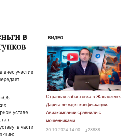
еньги в
ВИДЕО
тупков
в внес участие
передает
астовка в Жанаозене.
«Новый Казахстан не говорит всей
Лондон
 «Об
т конфискации.
правды»
ких
28.10.
рном уставе
 сравнили с
29.10.2024 09:00
39623
стан,
ставу: в части
00
28888
акции: