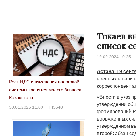
Токаев в
список с
19.09.2024 10:25
Астана. 19 сент
военных в пари 
Рост НДС и изменения налоговой
корреспондент аг
системы коснутся малого бизнеса
«Внести в указ п
Казахстана
утверждении общ
30.01.2025 11:00
43648
формирований Ре
вооруженных сил
утвержденном вы
второй: абзац се