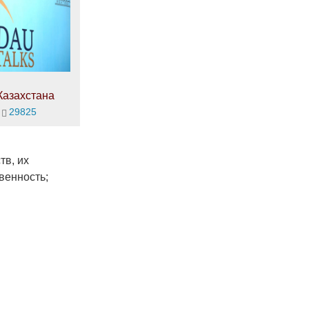
Казахстана
29825
тв, их
венность;