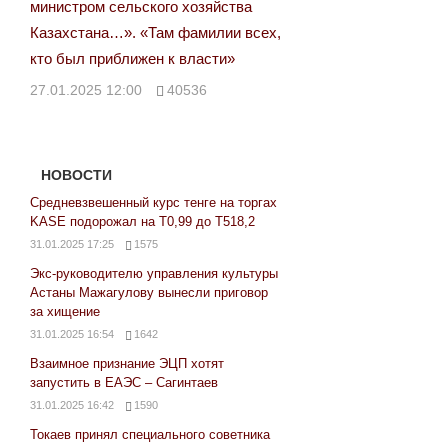
министром сельского хозяйства
Казахстана…». «Там фамилии всех,
кто был приближен к власти»
27.01.2025 12:00
40536
НОВОСТИ
Средневзвешенный курс тенге на торгах
KASE подорожал на Т0,99 до Т518,2
31.01.2025 17:25
1575
Экс-руководителю управления культуры
Астаны Мажагулову вынесли приговор
за хищение
31.01.2025 16:54
1642
Взаимное признание ЭЦП хотят
запустить в ЕАЭС – Сагинтаев
31.01.2025 16:42
1590
Токаев принял специального советника