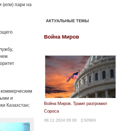
 (или) пари на
АКТУАЛЬНЫЕ ТЕМЫ
ующего
ов
Война Миров
Войн
лужбу,
нием
оритет
е коммерческим
ными и
 Трамп разгромил
Война Миров. Трамп разгромил
Война 
ки Казахстан;
Сороса
Сорос
00
50969
08.11.2024 09:00
50969
08.11.