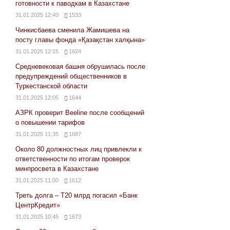
готовности к паводкам в Казахстане
31.01.2025 12:40
1533
Чинкисбаева сменила Жамишева на
посту главы фонда «Қазақстан халқына»
31.01.2025 12:15
1624
Средневековая башня обрушилась после
предупреждений общественников в
Туркестанской области
31.01.2025 12:05
1644
АЗРК проверит Beeline после сообщений
о повышении тарифов
31.01.2025 11:35
1687
Около 80 должностных лиц привлекли к
ответственности по итогам проверок
минпросвета в Казахстане
31.01.2025 11:00
1612
Треть долга – Т20 млрд погасил «Банк
ЦентрКредит»
31.01.2025 10:45
1673