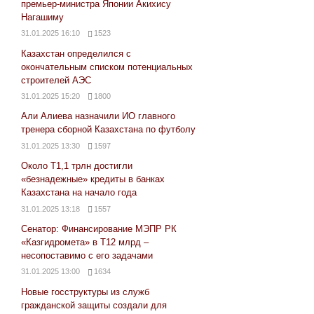
премьер-министра Японии Акихису
Нагашиму
31.01.2025 16:10
1523
Казахстан определился с
окончательным списком потенциальных
строителей АЭС
31.01.2025 15:20
1800
Али Алиева назначили ИО главного
тренера сборной Казахстана по футболу
31.01.2025 13:30
1597
Около Т1,1 трлн достигли
«безнадежные» кредиты в банках
Казахстана на начало года
31.01.2025 13:18
1557
Сенатор: Финансирование МЭПР РК
«Казгидромета» в Т12 млрд –
несопоставимо с его задачами
31.01.2025 13:00
1634
Новые госструктуры из служб
гражданской защиты создали для