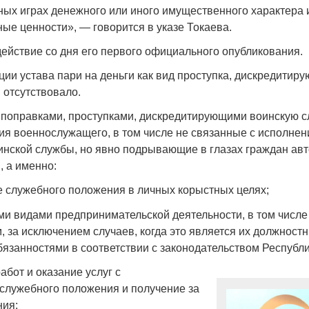
ных играх денежного или иного имущественного характера и
ные ценности», — говорится в указе Токаева.
действие со дня его первого официального опубликования.
ии устава пари на деньги как вид проступка, дискредитир
Война Мир
 отсутствовало.
с поправками, проступками, дискредитирующими воинскую с
ия военнослужащего, в том числе не связанные с исполне
инской службы, но явно подрывающие в глазах граждан авт
, а именно:
 служебного положения в личных корыстных целях;
и видами предпринимательской деятельности, в том числ
, за исключением случаев, когда это является их должност
Война Миров.
язанностями в соответствии с законодательством Республи
Сороса
бот и оказание услуг с
08.11.2024 09:
служебного положения и получение за
ния;