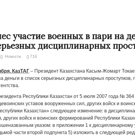
нес участие военных в пари на д
ерьезных дисциплинарных прос
Новости
716
ября. КазТАГ
– Президент Казахстана Касым-Жомарт Токае
на деньги в список серьезных дисциплинарных проступков, 
ентства.
Народ выбрал свет
Странная заб
резидента Республики Казахстан от 5 июля 2007 года № 364
Дарига не ждё
евоинских уставов вооруженных сил, других войск и воинс
17.10.2024 17:00
29972
спублики Казахстан» следующее изменение: в дисциплина
Авиакомпании
, других войск и воинских формирований Республики Казах
мошенниками
шеназванным указом: в приложении 1 к дисциплинарному у
30.10.2024 14:
дьмой части второй подпункта 5) изложить в следующей ред