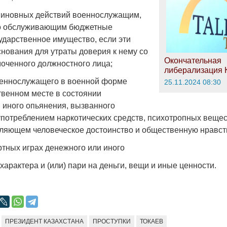
иновных действий военнослужащим,
о обслуживающим бюджетные
сударственное имущество, если эти
снования для утраты доверия к нему со
Окончательная
оченного должностного лица;
либерализация 
еннослужащего в военной форме
25.11.2024 08:30
венном месте в состоянии
и иного опьянения, вызванного
потреблением наркотических средств, психотропных вещес
бляющем человеческое достоинство и общественную нравст
ртных играх денежного или иного
арактера и (или) пари на деньги, вещи и иные ценности.
ПРЕЗИДЕНТ КАЗАХСТАНА
ПРОСТУПКИ
ТОКАЕВ