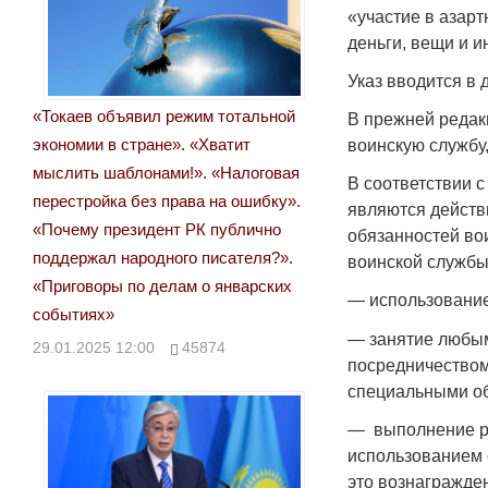
«участие в азарт
деньги, вещи и и
Указ вводится в 
«Токаев объявил режим тотальной
В прежней редакц
экономии в стране». «Хватит
воинскую службу,
мыслить шаблонами!». «Налоговая
В соответствии 
перестройка без права на ошибку».
являются действ
«Почему президент РК публично
обязанностей во
поддержал народного писателя?».
воинской службы
«Приговоры по делам о январских
— использование
событиях»
— занятие любым
29.01.2025 12:00
45874
посредничеством
специальными об
— выполнение ра
использованием 
это вознагражде