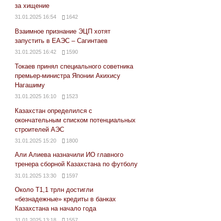
за хищение
31.01.2025 16:54
1642
Взаимное признание ЭЦП хотят
запустить в ЕАЭС – Сагинтаев
31.01.2025 16:42
1590
Токаев принял специального советника
премьер-министра Японии Акихису
Нагашиму
31.01.2025 16:10
1523
Казахстан определился с
окончательным списком потенциальных
строителей АЭС
31.01.2025 15:20
1800
Али Алиева назначили ИО главного
тренера сборной Казахстана по футболу
31.01.2025 13:30
1597
Около Т1,1 трлн достигли
«безнадежные» кредиты в банках
Казахстана на начало года
31.01.2025 13:18
1557