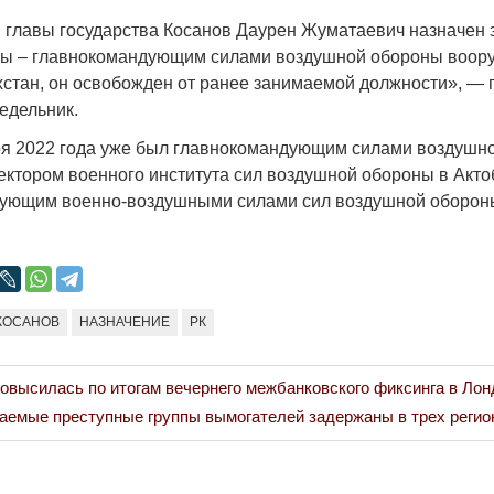
Народ выбрал свет
главы государства Косанов Даурен Жуматаевич назначен 
17.10.2024 17:00
29972
ны – главнокомандующим силами воздушной обороны воор
хстан, он освобожден от ранее занимаемой должности», — 
едельник.
ря 2022 года уже был главнокомандующим силами воздушно
ектором военного института сил воздушной обороны в Акто
дующим военно-воздушными силами сил воздушной оборон
Война Мир
КОСАНОВ
НАЗНАЧЕНИЕ
РК
повысилась по итогам вечернего межбанковского фиксинга в Лон
аемые преступные группы вымогателей задержаны в трех регио