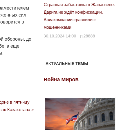
Странная забастовка в Жанаозене.
«Новый Казахстан не г
заместителем
Дарига не ждёт конфискации.
правды»
уженных сил
Авиакомпании сравнили с
29.10.2024 09:00
39
говорится в
мошенниками
30.10.2024 14:00
28888
й обороны, до
бе, а еще
ы.
АКТУАЛЬНЫЕ ТЕМЫ
ов
Война Миров
Войн
доне в пятницу
нах Казахстана