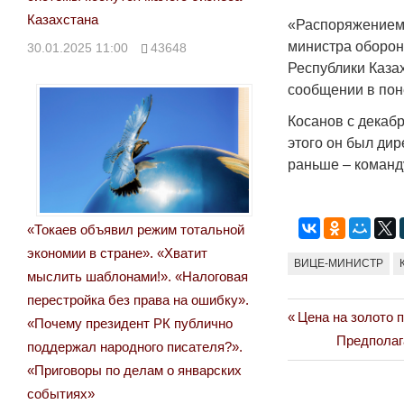
Казахстана
«Распоряжением 
министра оборо
30.01.2025 11:00
43648
Республики Каза
сообщении в пон
Косанов с декаб
этого он был дир
раньше – коман
«Токаев объявил режим тотальной
экономии в стране». «Хватит
ВИЦЕ-МИНИСТР
мыслить шаблонами!». «Налоговая
перестройка без права на ошибку».
Previous
Цена на золото 
Навигация
«Почему президент РК публично
Post:
Next
Предполаг
поддержал народного писателя?».
по
Post:
«Приговоры по делам о январских
записям
событиях»