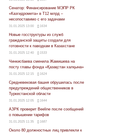
Сенатор: Финансирование МЭПР РК
«Казгидромета» в Т12 млрд –
несопоставимо с его задачами
31.01.2025 13:00
1634
Новые госструктуры из служб
гражданской защиты создали для
готовности к паводкам в Казахстане
31.01.2025 12:40
1533
Чинкисбаева сменила Жамишева на
посту главы фонда «Қазақстан халқына»
31.01.2025 12:15
1624
Средневековая башня обрушилась после
предупреждений общественников в
Туркестанской области
31.01.2025 12:05
1644
АЗРК проверит Beeline после сообщений
о повышении тарифов
31.01.2025 11:35
1687
Около 80 должностных лиц привлекли к