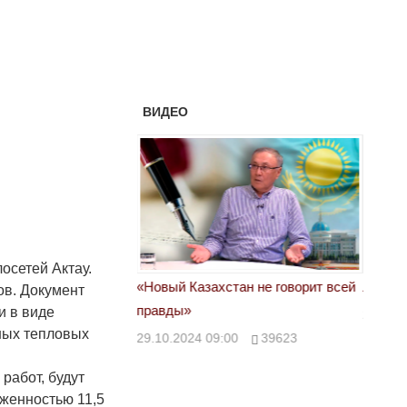
ВИДЕО
осетей Актау.
астовка в Жанаозене.
«Новый Казахстан не говорит всей
Лондон
в. Документ
т конфискации.
правды»
и в виде
28.10.
ных тепловых
 сравнили с
29.10.2024 09:00
39623
работ, будут
00
28888
женностью 11,5