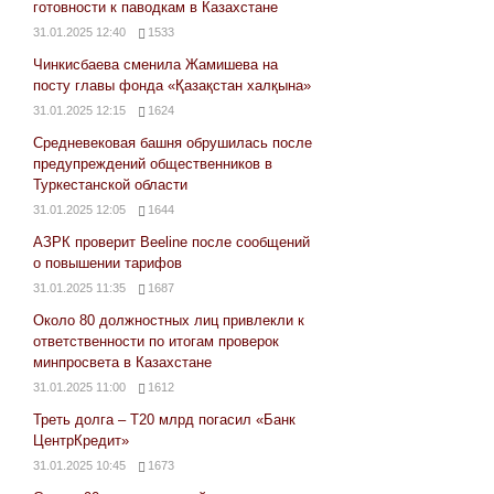
готовности к паводкам в Казахстане
31.01.2025 12:40
1533
Чинкисбаева сменила Жамишева на
посту главы фонда «Қазақстан халқына»
31.01.2025 12:15
1624
Средневековая башня обрушилась после
предупреждений общественников в
Туркестанской области
31.01.2025 12:05
1644
АЗРК проверит Beeline после сообщений
о повышении тарифов
31.01.2025 11:35
1687
Около 80 должностных лиц привлекли к
ответственности по итогам проверок
минпросвета в Казахстане
31.01.2025 11:00
1612
Треть долга – Т20 млрд погасил «Банк
ЦентрКредит»
31.01.2025 10:45
1673