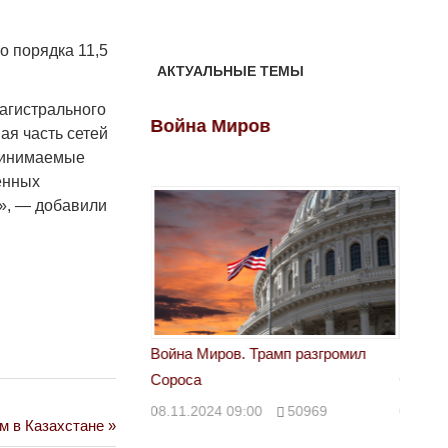
о порядка 11,5
АКТУАЛЬНЫЕ ТЕМЫ
магистрального
ов
Война Миров
Войн
ая часть сетей
принимаемые
енных
», — добавили
 Трамп разгромил
Война Миров. Трамп разгромил
Война 
Сороса
Сорос
00
50969
08.11.2024 09:00
50969
08.11.
м в Казахстане