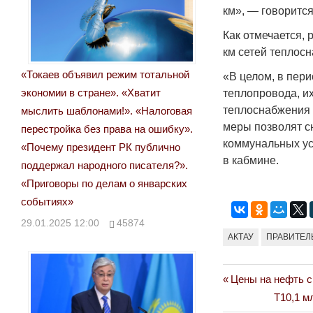
км», — говорится
Как отмечается, 
км сетей теплос
«Токаев объявил режим тотальной
«В целом, в пери
экономии в стране». «Хватит
теплопровода, их
теплоснабжения 
мыслить шаблонами!». «Налоговая
меры позволят с
перестройка без права на ошибку».
коммунальных ус
«Почему президент РК публично
в кабмине.
поддержал народного писателя?».
«Приговоры по делам о январских
событиях»
29.01.2025 12:00
45874
АКТАУ
ПРАВИТЕЛ
Previous
Цены на нефть с
Навигация
Post:
Next
Т10,1 м
по