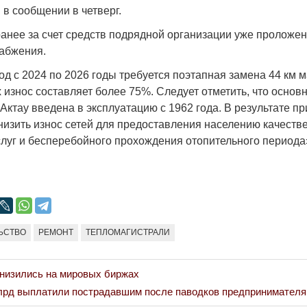
 в сообщении в четверг.
ранее за счет средств подрядной организации уже проложен
набжения.
од с 2024 по 2026 годы требуется поэтапная замена 44 км 
Война Мир
 износ составляет более 75%. Следует отметить, что основн
Актау введена в эксплуатацию с 1962 года. В результате 
низить износ сетей для предоставления населению качеств
луг и бесперебойного прохождения отопительного периода
ЬСТВО
РЕМОНТ
ТЕПЛОМАГИСТРАЛИ
Война Миров.
Сороса
низились на мировых биржах
08.11.2024 09:
лрд выплатили пострадавшим после паводков предпринимателя