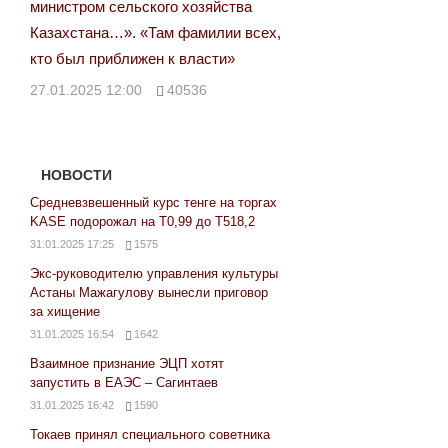
министром сельского хозяйства
Казахстана…». «Там фамилии всех,
кто был приближен к власти»
27.01.2025 12:00
40536
НОВОСТИ
Средневзвешенный курс тенге на торгах
KASE подорожал на Т0,99 до Т518,2
31.01.2025 17:25
1575
Экс-руководителю управления культуры
Астаны Мажагулову вынесли приговор
за хищение
31.01.2025 16:54
1642
Взаимное признание ЭЦП хотят
запустить в ЕАЭС – Сагинтаев
31.01.2025 16:42
1590
Токаев принял специального советника