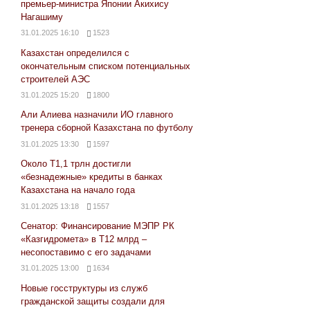
премьер-министра Японии Акихису
Нагашиму
31.01.2025 16:10
1523
Казахстан определился с
окончательным списком потенциальных
строителей АЭС
31.01.2025 15:20
1800
Али Алиева назначили ИО главного
тренера сборной Казахстана по футболу
31.01.2025 13:30
1597
Около Т1,1 трлн достигли
«безнадежные» кредиты в банках
Казахстана на начало года
31.01.2025 13:18
1557
Сенатор: Финансирование МЭПР РК
«Казгидромета» в Т12 млрд –
несопоставимо с его задачами
31.01.2025 13:00
1634
Новые госструктуры из служб
гражданской защиты создали для