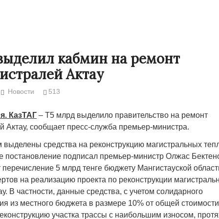
выделил кабмин на ремонт
истралей Актау
Новости
513
ря. КазТАГ
– Т5 млрд выделило правительство на ремонт
й Актау, сообщает пресс-служба премьер-министра.
 выделены средства на реконструкцию магистральных тепл
Народ выбрал свет
Странная заб
 постановление подписал премьер-министр Олжас Бектено
Дарига не ждё
 перечисление 5 млрд тенге бюджету Мангистауской област
17.10.2024 17:00
29972
ртов на реализацию проекта по реконструкции магистраль
Авиакомпании
ау. В частности, данные средства, с учетом солидарного
мошенниками
я из местного бюджета в размере 10% от общей стоимости 
30.10.2024 14:
еконструкцию участка трассы с наибольшим износом, протя