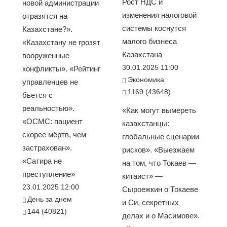
Рост НДС и
новой администрации
изменения налоговой
отразятся на
системы коснутся
Казахстане?».
малого бизнеса
«Казахстану не грозят
Казахстана
вооруженные
30.01.2025 11:00
конфликты». «Рейтинг
Экономика
управленцев не
1169 (43648)
бьется с
реальностью».
«Как могут вымереть
«ОСМС: пациент
казахстанцы:
скорее мёртв, чем
глобальные сценарии
застрахован».
рисков». «Выезжаем
«Сатира не
на том, что Токаев —
преступление»
китаист» —
23.01.2025 12:00
Сыроежкин о Токаеве
День за днем
и Си, секретных
144 (40821)
делах и о Масимове».