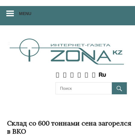
Перейти
MENU
к
материалам
Склад со 600 тоннами сена загорелся
в ВКО