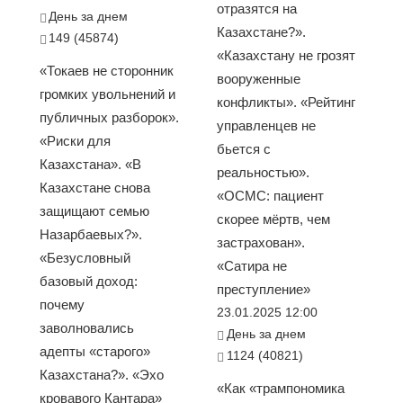
отразятся на
День за днем
Казахстане?».
149 (45874)
«Казахстану не грозят
«Токаев не сторонник
вооруженные
громких увольнений и
конфликты». «Рейтинг
публичных разборок».
управленцев не
«Риски для
бьется с
Казахстана». «В
реальностью».
Казахстане снова
«ОСМС: пациент
защищают семью
скорее мёртв, чем
Назарбаевых?».
застрахован».
«Безусловный
«Сатира не
базовый доход:
преступление»
почему
23.01.2025 12:00
заволновались
День за днем
адепты «старого»
1124 (40821)
Казахстана?». «Эхо
«Как «трампономика
кровавого Кантара»