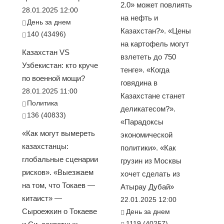
2.0» может повлиять
28.01.2025 12:00
на нефть и
День за днем
Казахстан?». «Цены
140 (43496)
на картофель могут
Казахстан VS
взлететь до 750
Узбекистан: кто круче
тенге». «Когда
по военной мощи?
говядина в
28.01.2025 11:00
Казахстане станет
Политика
деликатесом?».
136 (40833)
«Парадоксы
«Как могут вымереть
экономической
казахстанцы:
политики». «Как
глобальные сценарии
грузин из Москвы
рисков». «Выезжаем
хочет сделать из
на том, что Токаев —
Атырау Дубай»
китаист» —
22.01.2025 12:00
Сыроежкин о Токаеве
День за днем
1119 (40257)