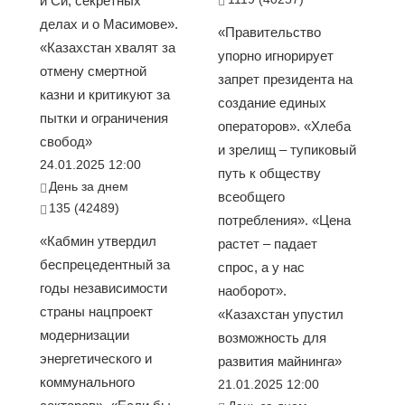
и Си, секретных
делах и о Масимове».
«Правительство
«Казахстан хвалят за
упорно игнорирует
отмену смертной
запрет президента на
казни и критикуют за
создание единых
пытки и ограничения
операторов». «Хлеба
свобод»
и зрелищ – тупиковый
24.01.2025 12:00
путь к обществу
День за днем
всеобщего
135 (42489)
потребления». «Цена
«Кабмин утвердил
растет – падает
беспрецедентный за
спрос, а у нас
годы независимости
наоборот».
страны нацпроект
«Казахстан упустил
модернизации
возможность для
энергетического и
развития майнинга»
коммунального
21.01.2025 12:00