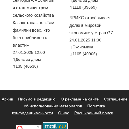
секторов». «Если бы
День за днем
1118 (39669)
я стал министром
сельского хозяйства
БРИКС отвоёвывает
Казахстана…». «Там
долю в мировой
фамилии всех, кто
экономике у стран G7
был приближен к
24.01.2025 11:00
власти»
Экономика
27.01.2025 12:00
1105 (40906)
День за днем
135 (40536)
Архив
Письмо в редакцию
О рекламе на сайте
Соглашение
об использовании материалов
Политика
конфиденциальности
О нас
Расширенный поиск