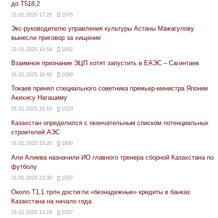
до Т518,2
31.01.2025 17:25
1575
Экс-руководителю управления культуры Астаны Мажагулову
вынесли приговор за хищение
31.01.2025 16:54
1642
Взаимное признание ЭЦП хотят запустить в ЕАЭС – Сагинтаев
31.01.2025 16:42
1590
Токаев принял специального советника премьер-министра Японии
Акихису Нагашиму
31.01.2025 16:10
1523
Казахстан определился с окончательным списком потенциальных
строителей АЭС
31.01.2025 15:20
1800
Али Алиева назначили ИО главного тренера сборной Казахстана по
футболу
31.01.2025 13:30
1597
Около Т1,1 трлн достигли «безнадежные» кредиты в банках
Казахстана на начало года
31.01.2025 13:18
1557