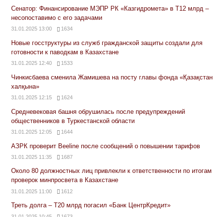
Сенатор: Финансирование МЭПР РК «Казгидромета» в Т12 млрд –
несопоставимо с его задачами
31.01.2025 13:00
1634
Новые госструктуры из служб гражданской защиты создали для
готовности к паводкам в Казахстане
31.01.2025 12:40
1533
Чинкисбаева сменила Жамишева на посту главы фонда «Қазақстан
халқына»
31.01.2025 12:15
1624
Средневековая башня обрушилась после предупреждений
общественников в Туркестанской области
31.01.2025 12:05
1644
АЗРК проверит Beeline после сообщений о повышении тарифов
31.01.2025 11:35
1687
Около 80 должностных лиц привлекли к ответственности по итогам
проверок минпросвета в Казахстане
31.01.2025 11:00
1612
Треть долга – Т20 млрд погасил «Банк ЦентрКредит»
31.01.2025 10:45
1673