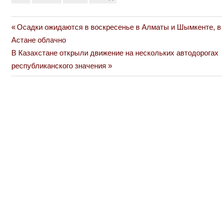
Previous
Осадки ожидаются в воскресенье в Алматы и Шымкенте, в
Навигация
Post:
Астане облачно
по
Next
В Казахстане открыли движение на нескольких автодорогах
Post:
республиканского значения
записям