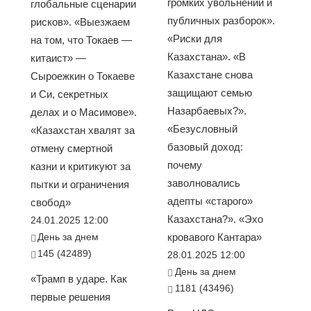
громких увольнений и
глобальные сценарии
публичных разборок».
рисков». «Выезжаем
«Риски для
на том, что Токаев —
Казахстана». «В
китаист» —
Казахстане снова
Сыроежкин о Токаеве
защищают семью
и Си, секретных
Назарбаевых?».
делах и о Масимове».
«Безусловный
«Казахстан хвалят за
базовый доход:
отмену смертной
почему
казни и критикуют за
заволновались
пытки и ограничения
адепты «старого»
свобод»
Казахстана?». «Эхо
24.01.2025 12:00
День за днем
кровавого Кантара»
145 (42489)
28.01.2025 12:00
День за днем
«Трамп в ударе. Как
1181 (43496)
первые решения