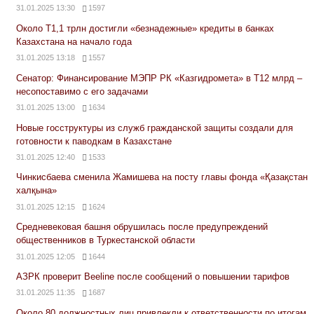
31.01.2025 13:30
1597
Около Т1,1 трлн достигли «безнадежные» кредиты в банках
Казахстана на начало года
31.01.2025 13:18
1557
Сенатор: Финансирование МЭПР РК «Казгидромета» в Т12 млрд –
несопоставимо с его задачами
31.01.2025 13:00
1634
Новые госструктуры из служб гражданской защиты создали для
готовности к паводкам в Казахстане
31.01.2025 12:40
1533
Чинкисбаева сменила Жамишева на посту главы фонда «Қазақстан
халқына»
31.01.2025 12:15
1624
Средневековая башня обрушилась после предупреждений
общественников в Туркестанской области
31.01.2025 12:05
1644
АЗРК проверит Beeline после сообщений о повышении тарифов
31.01.2025 11:35
1687
Около 80 должностных лиц привлекли к ответственности по итогам