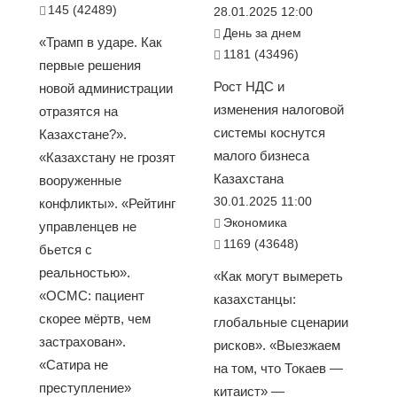
145 (42489)
28.01.2025 12:00
День за днем
«Трамп в ударе. Как
1181 (43496)
первые решения
Рост НДС и
новой администрации
изменения налоговой
отразятся на
системы коснутся
Казахстане?».
малого бизнеса
«Казахстану не грозят
Казахстана
вооруженные
30.01.2025 11:00
конфликты». «Рейтинг
Экономика
управленцев не
1169 (43648)
бьется с
реальностью».
«Как могут вымереть
«ОСМС: пациент
казахстанцы:
скорее мёртв, чем
глобальные сценарии
застрахован».
рисков». «Выезжаем
«Сатира не
на том, что Токаев —
преступление»
китаист» —