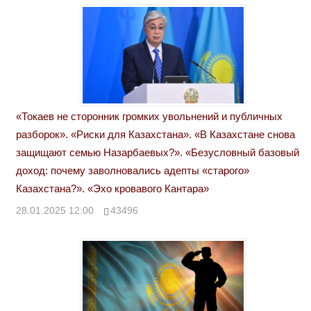
«Токаев не сторонник громких увольнений и публичных
разборок». «Риски для Казахстана». «В Казахстане снова
защищают семью Назарбаевых?». «Безусловный базовый
доход: почему заволновались адепты «старого»
Казахстана?». «Эхо кровавого Кантара»
28.01.2025 12:00
43496