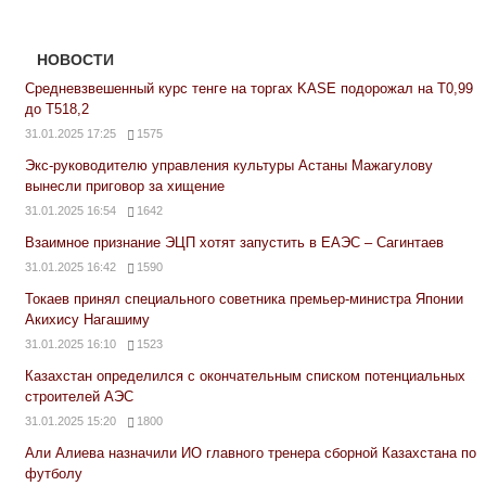
НОВОСТИ
Средневзвешенный курс тенге на торгах KASE подорожал на Т0,99
до Т518,2
31.01.2025 17:25
1575
Экс-руководителю управления культуры Астаны Мажагулову
вынесли приговор за хищение
31.01.2025 16:54
1642
Взаимное признание ЭЦП хотят запустить в ЕАЭС – Сагинтаев
31.01.2025 16:42
1590
Токаев принял специального советника премьер-министра Японии
Акихису Нагашиму
31.01.2025 16:10
1523
Казахстан определился с окончательным списком потенциальных
строителей АЭС
31.01.2025 15:20
1800
Али Алиева назначили ИО главного тренера сборной Казахстана по
футболу