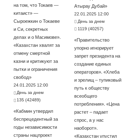
на том, что Токаев —
Атырау Дубай»
китаист» —
22.01.2025 12:00
Сыроежкин о Токаеве
День за днем
1119 (40257)
и Си, секретных
делах и о Масимове».
«Правительство
«Казахстан хвалят за
упорно игнорирует
отмену смертной
запрет президента на
казни и критикуют за
создание единых
пытки и ограничения
операторов». «Хлеба
свобод»
и зрелищ – тупиковый
24.01.2025 12:00
путь к обществу
День за днем
всеобщего
135 (42489)
потребления». «Цена
«Кабмин утвердил
растет – падает
беспрецедентный за
спрос, а у нас
годы независимости
наоборот».
страны нацпроект
«Казахстан упустил