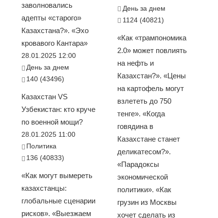
заволновались
День за днем
адепты «старого»
1124 (40821)
Казахстана?». «Эхо
«Как «трампономика
кровавого Кантара»
2.0» может повлиять
28.01.2025 12:00
на нефть и
День за днем
Казахстан?». «Цены
140 (43496)
на картофель могут
Казахстан VS
взлететь до 750
Узбекистан: кто круче
тенге». «Когда
по военной мощи?
говядина в
28.01.2025 11:00
Казахстане станет
Политика
деликатесом?».
136 (40833)
«Парадоксы
«Как могут вымереть
экономической
казахстанцы:
политики». «Как
глобальные сценарии
грузин из Москвы
рисков». «Выезжаем
хочет сделать из