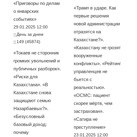
«Приговоры по делам
«Трамп в ударе. Как
о январских
первые решения
событиях»
новой администрации
29.01.2025 12:00
отразятся на
День за днем
Казахстане?».
149 (45874)
«Казахстану не грозят
«Токаев не сторонник
вооруженные
громких увольнений и
конфликты». «Рейтинг
публичных разборок».
управленцев не
«Риски для
бьется с
Казахстана». «В
реальностью».
Казахстане снова
«ОСМС: пациент
защищают семью
скорее мёртв, чем
Назарбаевых?».
застрахован».
«Безусловный
«Сатира не
базовый доход:
преступление»
почему
23.01.2025 12:00