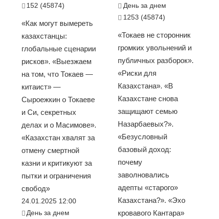
152 (45874)
День за днем
1253 (45874)
«Как могут вымереть
«Токаев не сторонник
казахстанцы:
громких увольнений и
глобальные сценарии
публичных разборок».
рисков». «Выезжаем
«Риски для
на том, что Токаев —
Казахстана». «В
китаист» —
Казахстане снова
Сыроежкин о Токаеве
защищают семью
и Си, секретных
Назарбаевых?».
делах и о Масимове».
«Безусловный
«Казахстан хвалят за
базовый доход:
отмену смертной
почему
казни и критикуют за
заволновались
пытки и ограничения
адепты «старого»
свобод»
Казахстана?». «Эхо
24.01.2025 12:00
День за днем
кровавого Кантара»