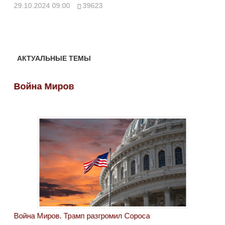
ми
29.10.2024 09:00
39623
28.
АКТУАЛЬНЫЕ ТЕМЫ
Война Миров
Во
Война Миров. Трамп разгромил Сороса
Вой