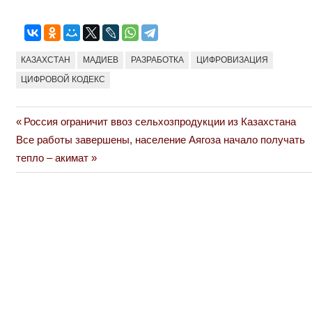
КАЗАХСТАН
МАДИЕВ
РАЗРАБОТКА
ЦИФРОВИЗАЦИЯ
ЦИФРОВОЙ КОДЕКС
Previous
Россия ограничит ввоз сельхозпродукции из Казахстана
Навигация
Next
Post:
Все работы завершены, население Аягоза начало получать
по
Post:
тепло – акимат
записям