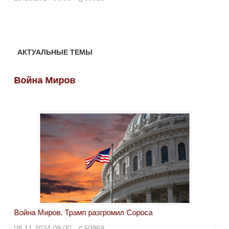
АКТУАЛЬНЫЕ ТЕМЫ
Война Миров
Во
Война Миров. Трамп разгромил Сороса
Вой
08.11.2024 09:00
50969
08.