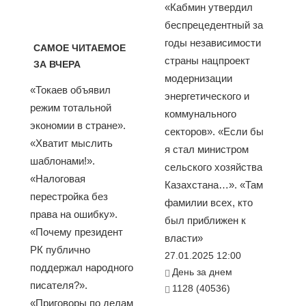
«Кабмин утвердил
беспрецедентный за
годы независимости
САМОЕ ЧИТАЕМОЕ
страны нацпроект
ЗА ВЧЕРА
модернизации
«Токаев объявил
энергетического и
режим тотальной
коммунального
экономии в стране».
секторов». «Если бы
«Хватит мыслить
я стал министром
шаблонами!».
сельского хозяйства
«Налоговая
Казахстана…». «Там
перестройка без
фамилии всех, кто
права на ошибку».
был приближен к
«Почему президент
власти»
РК публично
27.01.2025 12:00
поддержал народного
День за днем
писателя?».
1128 (40536)
«Приговоры по делам