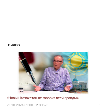
ВИДЕО
«Новый Казахстан не говорит всей правды»
Лон
ми
29.10.2024 09:00
39623
28.