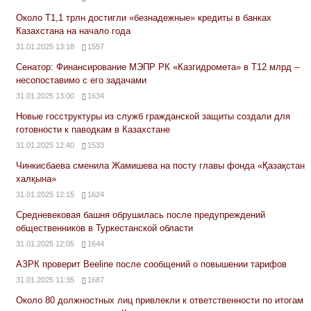
Около Т1,1 трлн достигли «безнадежные» кредиты в банках
Казахстана на начало года
31.01.2025 13:18
1557
Сенатор: Финансирование МЭПР РК «Казгидромета» в Т12 млрд –
несопоставимо с его задачами
31.01.2025 13:00
1634
Новые госструктуры из служб гражданской защиты создали для
готовности к паводкам в Казахстане
31.01.2025 12:40
1533
Чинкисбаева сменила Жамишева на посту главы фонда «Қазақстан
халқына»
31.01.2025 12:15
1624
Средневековая башня обрушилась после предупреждений
общественников в Туркестанской области
31.01.2025 12:05
1644
АЗРК проверит Beeline после сообщений о повышении тарифов
31.01.2025 11:35
1687
Около 80 должностных лиц привлекли к ответственности по итогам