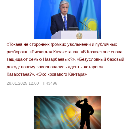
«Токаев не сторонник громких увольнений и публичных
разборок». «Риски для Казахстана». «В Казахстане снова
защищают семью Назарбаевых?». «Безусловный базовый
доход: почему заволновались адепты «старого»
Казахстана?». «Эхо кровавого Кантара»
28.01.2025 12:00
43496