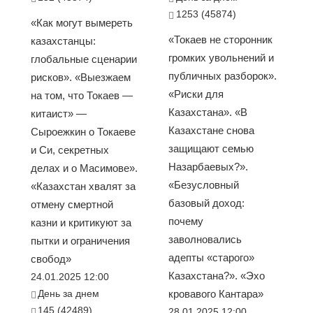
1253 (45874)
«Как могут вымереть
«Токаев не сторонник
казахстанцы:
громких увольнений и
глобальные сценарии
публичных разборок».
рисков». «Выезжаем
«Риски для
на том, что Токаев —
Казахстана». «В
китаист» —
Казахстане снова
Сыроежкин о Токаеве
защищают семью
и Си, секретных
Назарбаевых?».
делах и о Масимове».
«Безусловный
«Казахстан хвалят за
базовый доход:
отмену смертной
почему
казни и критикуют за
заволновались
пытки и ограничения
адепты «старого»
свобод»
Казахстана?». «Эхо
24.01.2025 12:00
День за днем
кровавого Кантара»
145 (42489)
28.01.2025 12:00