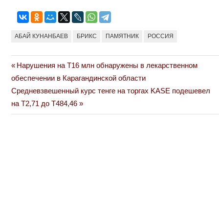
АБАЙ КУНАНБАЕВ
БРИКС
ПАМЯТНИК
РОССИЯ
Previous
Нарушения на Т16 млн обнаружены в лекарственном
Навигация
Post:
обеспечении в Карагандинской области
по
Next
Средневзвешенный курс тенге на торгах KASE подешевел
Post:
на Т2,71 до Т484,46
записям