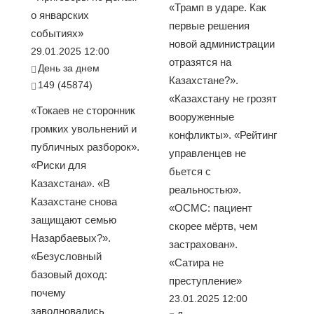
«Трамп в ударе. Как
о январских
первые решения
событиях»
новой администрации
29.01.2025 12:00
отразятся на
День за днем
Казахстане?».
149 (45874)
«Казахстану не грозят
«Токаев не сторонник
вооруженные
громких увольнений и
конфликты». «Рейтинг
публичных разборок».
управленцев не
«Риски для
бьется с
Казахстана». «В
реальностью».
Казахстане снова
«ОСМС: пациент
защищают семью
скорее мёртв, чем
Назарбаевых?».
застрахован».
«Безусловный
«Сатира не
базовый доход:
преступление»
почему
23.01.2025 12:00
заволновались