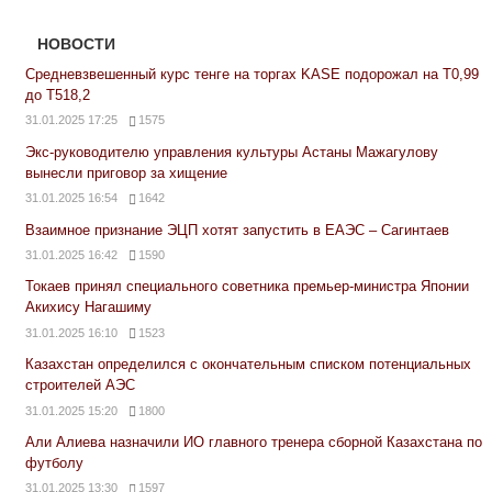
НОВОСТИ
Средневзвешенный курс тенге на торгах KASE подорожал на Т0,99
до Т518,2
31.01.2025 17:25
1575
Экс-руководителю управления культуры Астаны Мажагулову
вынесли приговор за хищение
31.01.2025 16:54
1642
Взаимное признание ЭЦП хотят запустить в ЕАЭС – Сагинтаев
31.01.2025 16:42
1590
Токаев принял специального советника премьер-министра Японии
Акихису Нагашиму
31.01.2025 16:10
1523
Казахстан определился с окончательным списком потенциальных
строителей АЭС
31.01.2025 15:20
1800
Али Алиева назначили ИО главного тренера сборной Казахстана по
футболу
31.01.2025 13:30
1597