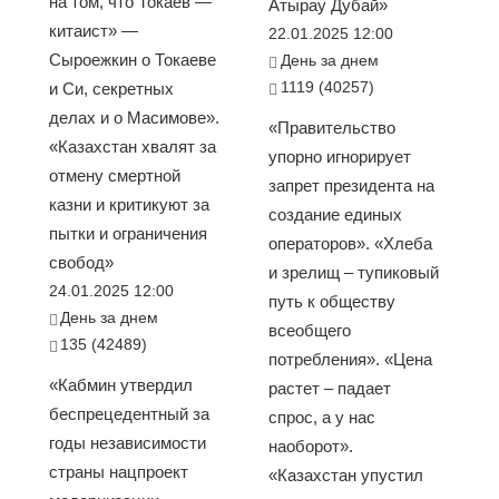
на том, что Токаев —
Атырау Дубай»
китаист» —
22.01.2025 12:00
Сыроежкин о Токаеве
День за днем
1119 (40257)
и Си, секретных
делах и о Масимове».
«Правительство
«Казахстан хвалят за
упорно игнорирует
отмену смертной
запрет президента на
казни и критикуют за
создание единых
пытки и ограничения
операторов». «Хлеба
свобод»
и зрелищ – тупиковый
24.01.2025 12:00
путь к обществу
День за днем
всеобщего
135 (42489)
потребления». «Цена
«Кабмин утвердил
растет – падает
беспрецедентный за
спрос, а у нас
годы независимости
наоборот».
страны нацпроект
«Казахстан упустил