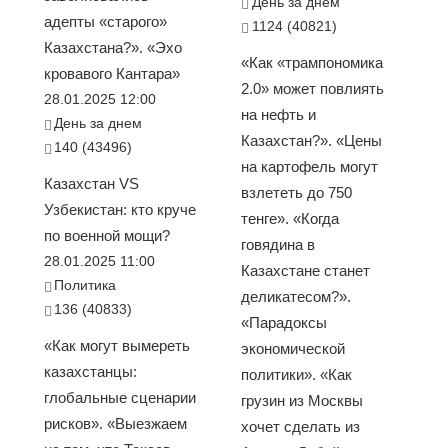
День за днем
адепты «старого»
1124 (40821)
Казахстана?». «Эхо
«Как «трампономика
кровавого Кантара»
2.0» может повлиять
28.01.2025 12:00
на нефть и
День за днем
Казахстан?». «Цены
140 (43496)
на картофель могут
Казахстан VS
взлететь до 750
Узбекистан: кто круче
тенге». «Когда
по военной мощи?
говядина в
28.01.2025 11:00
Казахстане станет
Политика
деликатесом?».
136 (40833)
«Парадоксы
«Как могут вымереть
экономической
казахстанцы:
политики». «Как
глобальные сценарии
грузин из Москвы
рисков». «Выезжаем
хочет сделать из