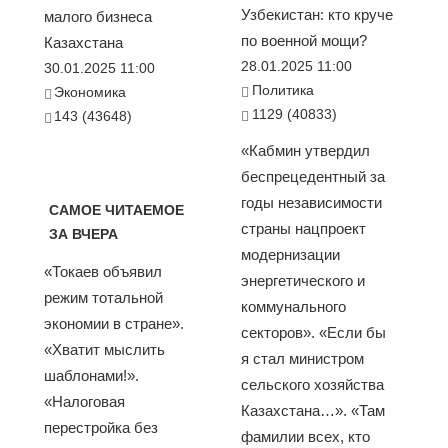
Узбекистан: кто круче
малого бизнеса
по военной мощи?
Казахстана
28.01.2025 11:00
30.01.2025 11:00
Политика
Экономика
1129 (40833)
143 (43648)
«Кабмин утвердил
беспрецедентный за
годы независимости
САМОЕ ЧИТАЕМОЕ
страны нацпроект
ЗА ВЧЕРА
модернизации
«Токаев объявил
энергетического и
режим тотальной
коммунального
экономии в стране».
секторов». «Если бы
«Хватит мыслить
я стал министром
шаблонами!».
сельского хозяйства
«Налоговая
Казахстана…». «Там
перестройка без
фамилии всех, кто