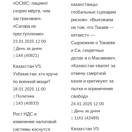
«ОСМС: пациент
казахстанцы:
скорее мёртв, чем
глобальные сценарии
застрахован».
рисков». «Выезжаем
«Сатира не
на том, что Токаев —
преступление»
китаист» —
23.01.2025 12:00
Сыроежкин о Токаеве
День за днем
и Си, секретных
144 (40821)
делах и о Масимове».
«Казахстан хвалят за
Казахстан VS
отмену смертной
Узбекистан: кто круче
казни и критикуют за
по военной мощи?
пытки и ограничения
28.01.2025 11:00
Политика
свобод»
143 (40833)
24.01.2025 12:00
День за днем
Рост НДС и
1161 (42489)
изменения налоговой
Казахстан VS
системы коснутся