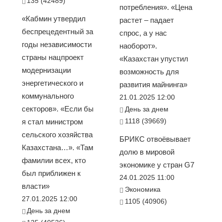
135 (42489)
потребления». «Цена
«Кабмин утвердил
растет – падает
беспрецедентный за
спрос, а у нас
годы независимости
наоборот».
страны нацпроект
«Казахстан упустил
модернизации
возможность для
энергетического и
развития майнинга»
коммунального
21.01.2025 12:00
секторов». «Если бы
День за днем
1118 (39669)
я стал министром
сельского хозяйства
БРИКС отвоёвывает
Казахстана…». «Там
долю в мировой
фамилии всех, кто
экономике у стран G7
был приближен к
24.01.2025 11:00
власти»
Экономика
27.01.2025 12:00
1105 (40906)
День за днем