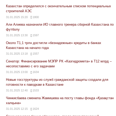
Казахстан определился с окончательным списком потенциальных
строителей АЭС
31.01.2025 15:20
1800
Али Алиева назначили ИО главного тренера сборной Казахстана по
футболу
31.01.2025 13:30
1597
Около Т1,1 трлн достигли «безнадежные» кредиты в банках
Казахстана на начало года
31.01.2025 13:18
1557
Сенатор: Финансирование МЭПР РК «Казгидромета» в Т12 млрд –
несопоставимо с его задачами
31.01.2025 13:00
1634
Новые госструктуры из служб гражданской защиты создали для
готовности к паводкам в Казахстане
31.01.2025 12:40
1533
Чинкисбаева сменила Жамишева на посту главы фонда «Қазақстан
халқына»
31.01.2025 12:15
1624