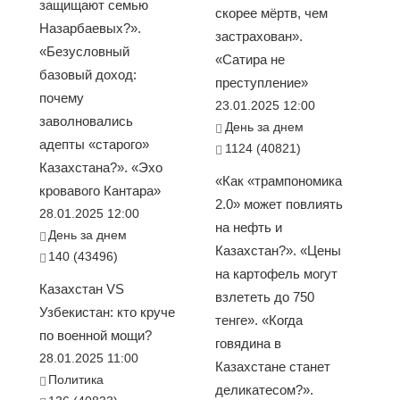
защищают семью
скорее мёртв, чем
Назарбаевых?».
застрахован».
«Безусловный
«Сатира не
базовый доход:
преступление»
почему
23.01.2025 12:00
заволновались
День за днем
адепты «старого»
1124 (40821)
Казахстана?». «Эхо
«Как «трампономика
кровавого Кантара»
2.0» может повлиять
28.01.2025 12:00
на нефть и
День за днем
Казахстан?». «Цены
140 (43496)
на картофель могут
Казахстан VS
взлететь до 750
Узбекистан: кто круче
тенге». «Когда
по военной мощи?
говядина в
28.01.2025 11:00
Казахстане станет
Политика
деликатесом?».