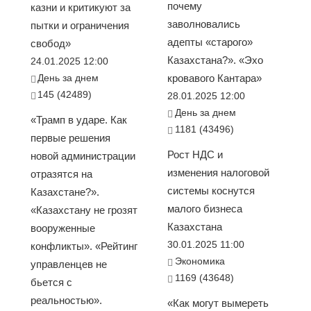
почему
казни и критикуют за
заволновались
пытки и ограничения
адепты «старого»
свобод»
Казахстана?». «Эхо
24.01.2025 12:00
День за днем
кровавого Кантара»
145 (42489)
28.01.2025 12:00
День за днем
«Трамп в ударе. Как
1181 (43496)
первые решения
Рост НДС и
новой администрации
изменения налоговой
отразятся на
системы коснутся
Казахстане?».
малого бизнеса
«Казахстану не грозят
Казахстана
вооруженные
30.01.2025 11:00
конфликты». «Рейтинг
Экономика
управленцев не
1169 (43648)
бьется с
реальностью».
«Как могут вымереть