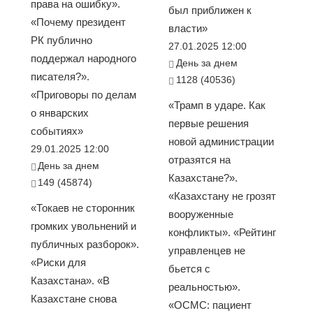
права на ошибку».
был приближен к
«Почему президент
власти»
РК публично
27.01.2025 12:00
поддержал народного
День за днем
писателя?».
1128 (40536)
«Приговоры по делам
«Трамп в ударе. Как
о январских
первые решения
событиях»
новой администрации
29.01.2025 12:00
отразятся на
День за днем
Казахстане?».
149 (45874)
«Казахстану не грозят
«Токаев не сторонник
вооруженные
громких увольнений и
конфликты». «Рейтинг
публичных разборок».
управленцев не
«Риски для
бьется с
Казахстана». «В
реальностью».
Казахстане снова
«ОСМС: пациент