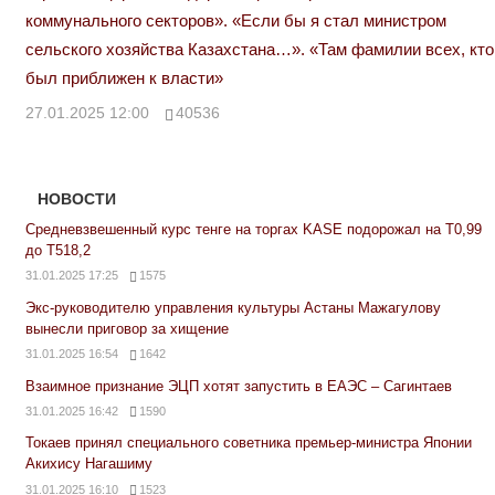
коммунального секторов». «Если бы я стал министром
сельского хозяйства Казахстана…». «Там фамилии всех, кто
был приближен к власти»
27.01.2025 12:00
40536
НОВОСТИ
Средневзвешенный курс тенге на торгах KASE подорожал на Т0,99
до Т518,2
31.01.2025 17:25
1575
Экс-руководителю управления культуры Астаны Мажагулову
вынесли приговор за хищение
31.01.2025 16:54
1642
Взаимное признание ЭЦП хотят запустить в ЕАЭС – Сагинтаев
31.01.2025 16:42
1590
Токаев принял специального советника премьер-министра Японии
Акихису Нагашиму
31.01.2025 16:10
1523