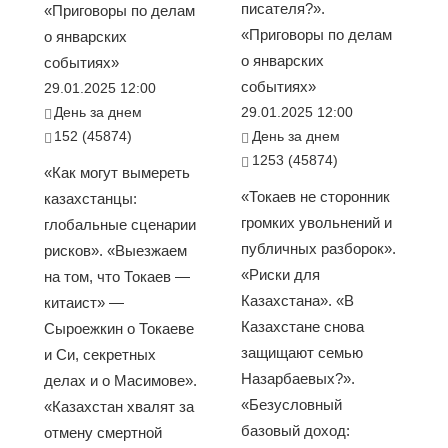
писателя?».
«Приговоры по делам
«Приговоры по делам
о январских
о январских
событиях»
событиях»
29.01.2025 12:00
День за днем
29.01.2025 12:00
152 (45874)
День за днем
1253 (45874)
«Как могут вымереть
«Токаев не сторонник
казахстанцы:
громких увольнений и
глобальные сценарии
публичных разборок».
рисков». «Выезжаем
«Риски для
на том, что Токаев —
Казахстана». «В
китаист» —
Казахстане снова
Сыроежкин о Токаеве
защищают семью
и Си, секретных
Назарбаевых?».
делах и о Масимове».
«Безусловный
«Казахстан хвалят за
базовый доход:
отмену смертной