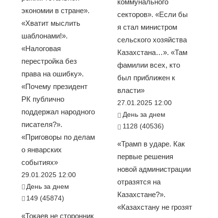
коммунального
экономии в стране».
секторов». «Если бы
«Хватит мыслить
я стал министром
шаблонами!».
сельского хозяйства
«Налоговая
Казахстана…». «Там
перестройка без
фамилии всех, кто
права на ошибку».
был приближен к
«Почему президент
власти»
РК публично
27.01.2025 12:00
поддержал народного
День за днем
писателя?».
1128 (40536)
«Приговоры по делам
«Трамп в ударе. Как
о январских
первые решения
событиях»
новой администрации
29.01.2025 12:00
отразятся на
День за днем
Казахстане?».
149 (45874)
«Казахстану не грозят
«Токаев не сторонник