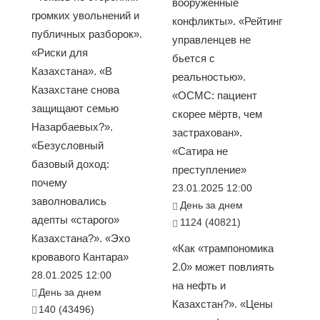
вооруженные
громких увольнений и
конфликты». «Рейтинг
публичных разборок».
управленцев не
«Риски для
бьется с
Казахстана». «В
реальностью».
Казахстане снова
«ОСМС: пациент
защищают семью
скорее мёртв, чем
Назарбаевых?».
застрахован».
«Безусловный
«Сатира не
базовый доход:
преступление»
почему
23.01.2025 12:00
заволновались
День за днем
адепты «старого»
1124 (40821)
Казахстана?». «Эхо
«Как «трампономика
кровавого Кантара»
2.0» может повлиять
28.01.2025 12:00
на нефть и
День за днем
Казахстан?». «Цены
140 (43496)