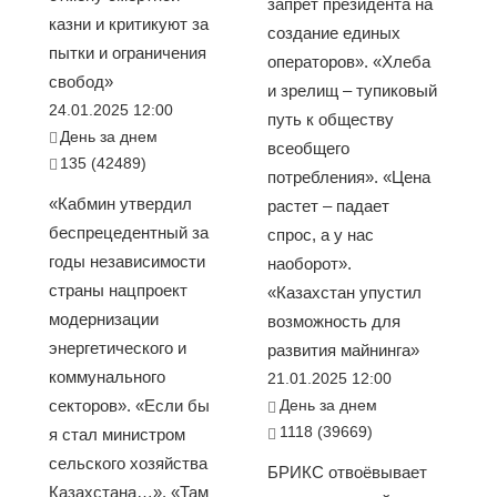
запрет президента на
казни и критикуют за
создание единых
пытки и ограничения
операторов». «Хлеба
свобод»
и зрелищ – тупиковый
24.01.2025 12:00
путь к обществу
День за днем
всеобщего
135 (42489)
потребления». «Цена
«Кабмин утвердил
растет – падает
беспрецедентный за
спрос, а у нас
годы независимости
наоборот».
страны нацпроект
«Казахстан упустил
модернизации
возможность для
энергетического и
развития майнинга»
коммунального
21.01.2025 12:00
секторов». «Если бы
День за днем
1118 (39669)
я стал министром
сельского хозяйства
БРИКС отвоёвывает
Казахстана…». «Там