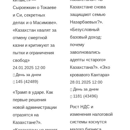
Казахстане снова
Сыроежкин о Токаеве
защищают семью
и Си, секретных
Назарбаевых?».
делах и о Масимове».
«Безусловный
«Казахстан хвалят за
базовый доход:
отмену смертной
почему
казни и критикуют за
заволновались
пытки и ограничения
адепты «старого»
свобод»
Казахстана?». «Эхо
24.01.2025 12:00
День за днем
кровавого Кантара»
145 (42489)
28.01.2025 12:00
День за днем
«Трамп в ударе. Как
1181 (43496)
первые решения
Рост НДС и
новой администрации
изменения налоговой
отразятся на
системы коснутся
Казахстане?».
малого бизнеса
«Казахстану не грозят