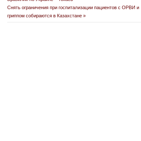
по
Next
Снять ограничения при госпитализации пациентов с ОРВИ и
Post:
гриппом собираются в Казахстане
записям