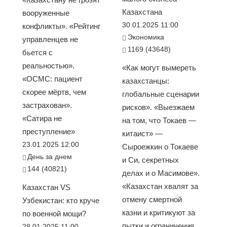
Казахстана
вооруженные
30.01.2025 11:00
конфликты». «Рейтинг
Экономика
управленцев не
1169 (43648)
бьется с
реальностью».
«Как могут вымереть
«ОСМС: пациент
казахстанцы:
скорее мёртв, чем
глобальные сценарии
застрахован».
рисков». «Выезжаем
«Сатира не
на том, что Токаев —
преступление»
китаист» —
23.01.2025 12:00
Сыроежкин о Токаеве
День за днем
и Си, секретных
144 (40821)
делах и о Масимове».
«Казахстан хвалят за
Казахстан VS
отмену смертной
Узбекистан: кто круче
казни и критикуют за
по военной мощи?
пытки и ограничения
28.01.2025 11:00