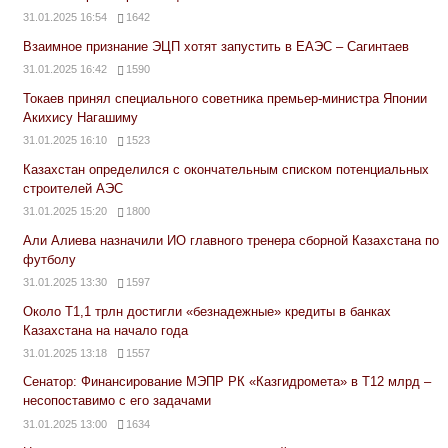
31.01.2025 16:54
1642
Взаимное признание ЭЦП хотят запустить в ЕАЭС – Сагинтаев
31.01.2025 16:42
1590
Токаев принял специального советника премьер-министра Японии
Акихису Нагашиму
31.01.2025 16:10
1523
Казахстан определился с окончательным списком потенциальных
строителей АЭС
31.01.2025 15:20
1800
Али Алиева назначили ИО главного тренера сборной Казахстана по
футболу
31.01.2025 13:30
1597
Около Т1,1 трлн достигли «безнадежные» кредиты в банках
Казахстана на начало года
31.01.2025 13:18
1557
Сенатор: Финансирование МЭПР РК «Казгидромета» в Т12 млрд –
несопоставимо с его задачами
31.01.2025 13:00
1634