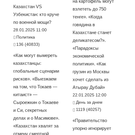
на картофель могут
Казахстан VS
взлететь до 750
Узбекистан: кто круче
тенге». «Когда
по военной мощи?
говядина в
28.01.2025 11:00
Казахстане станет
Политика
деликатесом?».
136 (40833)
«Парадоксы
«Как могут вымереть
экономической
казахстанцы:
политики». «Как
глобальные сценарии
грузин из Москвы
рисков». «Выезжаем
хочет сделать из
на том, что Токаев —
Атырау Дубай»
китаист» —
22.01.2025 12:00
Сыроежкин о Токаеве
День за днем
1119 (40257)
и Си, секретных
делах и о Масимове».
«Правительство
«Казахстан хвалят за
упорно игнорирует
отмену смертной