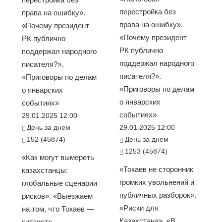
перестройка без
права на ошибку».
права на ошибку».
«Почему президент
«Почему президент
РК публично
РК публично
поддержал народного
поддержал народного
писателя?».
писателя?».
«Приговоры по делам
«Приговоры по делам
о январских
о январских
событиях»
событиях»
29.01.2025 12:00
День за днем
29.01.2025 12:00
152 (45874)
День за днем
1253 (45874)
«Как могут вымереть
«Токаев не сторонник
казахстанцы:
громких увольнений и
глобальные сценарии
публичных разборок».
рисков». «Выезжаем
«Риски для
на том, что Токаев —
Казахстана». «В
китаист» —