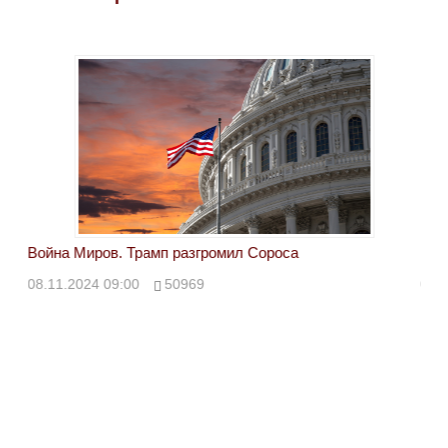
Война Миров. Трамп разгромил Сороса
Вой
08.11.2024 09:00
50969
08.