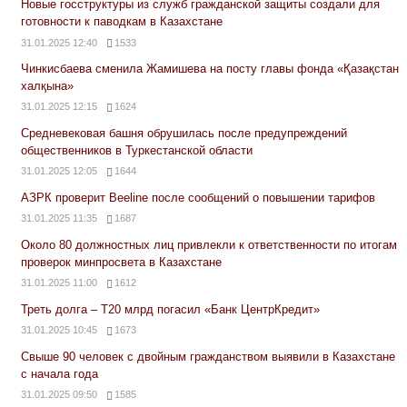
Новые госструктуры из служб гражданской защиты создали для
готовности к паводкам в Казахстане
31.01.2025 12:40
1533
Чинкисбаева сменила Жамишева на посту главы фонда «Қазақстан
халқына»
31.01.2025 12:15
1624
Средневековая башня обрушилась после предупреждений
общественников в Туркестанской области
31.01.2025 12:05
1644
АЗРК проверит Beeline после сообщений о повышении тарифов
31.01.2025 11:35
1687
Около 80 должностных лиц привлекли к ответственности по итогам
проверок минпросвета в Казахстане
31.01.2025 11:00
1612
Треть долга – Т20 млрд погасил «Банк ЦентрКредит»
31.01.2025 10:45
1673
Свыше 90 человек с двойным гражданством выявили в Казахстане
с начала года
31.01.2025 09:50
1585