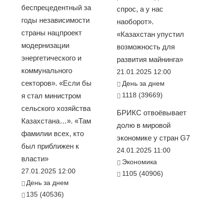
беспрецедентный за
спрос, а у нас
годы независимости
наоборот».
страны нацпроект
«Казахстан упустил
модернизации
возможность для
энергетического и
развития майнинга»
коммунального
21.01.2025 12:00
секторов». «Если бы
День за днем
1118 (39669)
я стал министром
сельского хозяйства
БРИКС отвоёвывает
Казахстана…». «Там
долю в мировой
фамилии всех, кто
экономике у стран G7
был приближен к
24.01.2025 11:00
власти»
Экономика
27.01.2025 12:00
1105 (40906)
День за днем
135 (40536)