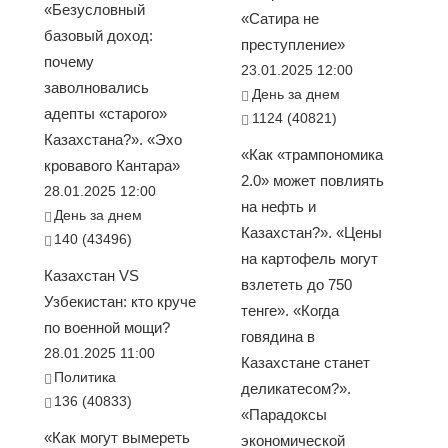
«Безусловный
«Сатира не
базовый доход:
преступление»
почему
23.01.2025 12:00
заволновались
День за днем
адепты «старого»
1124 (40821)
Казахстана?». «Эхо
«Как «трампономика
кровавого Кантара»
2.0» может повлиять
28.01.2025 12:00
на нефть и
День за днем
Казахстан?». «Цены
140 (43496)
на картофель могут
Казахстан VS
взлететь до 750
Узбекистан: кто круче
тенге». «Когда
по военной мощи?
говядина в
28.01.2025 11:00
Казахстане станет
Политика
деликатесом?».
136 (40833)
«Парадоксы
«Как могут вымереть
экономической