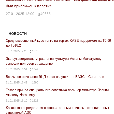
был приближен к власти»
27.01.2025 12:00
40536
НОВОСТИ
Средневзвешенный курс тенге на торгах KASE подорожал на Т0,99
до Т518,2
31.01.2025 17:25
1575
Экс-руководителю управления культуры Астаны Мажагулову
вынесли приговор за хищение
31.01.2025 16:54
1642
Взаимное признание ЭЦП хотят запустить в ЕАЭС – Сагинтаев
31.01.2025 16:42
1590
Токаев принял специального советника премьер-министра Японии
Акихису Нагашиму
31.01.2025 16:10
1523
Казахстан определился с окончательным списком потенциальных
строителей АЭС