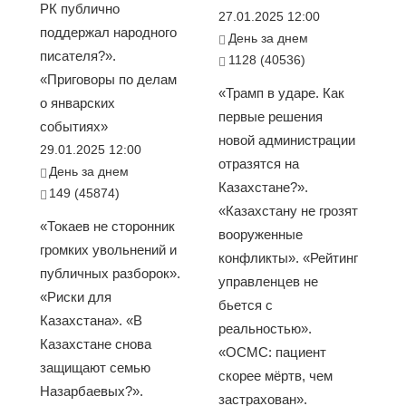
РК публично
27.01.2025 12:00
поддержал народного
День за днем
писателя?».
1128 (40536)
«Приговоры по делам
«Трамп в ударе. Как
о январских
первые решения
событиях»
новой администрации
29.01.2025 12:00
отразятся на
День за днем
Казахстане?».
149 (45874)
«Казахстану не грозят
«Токаев не сторонник
вооруженные
громких увольнений и
конфликты». «Рейтинг
публичных разборок».
управленцев не
«Риски для
бьется с
Казахстана». «В
реальностью».
Казахстане снова
«ОСМС: пациент
защищают семью
скорее мёртв, чем
Назарбаевых?».
застрахован».