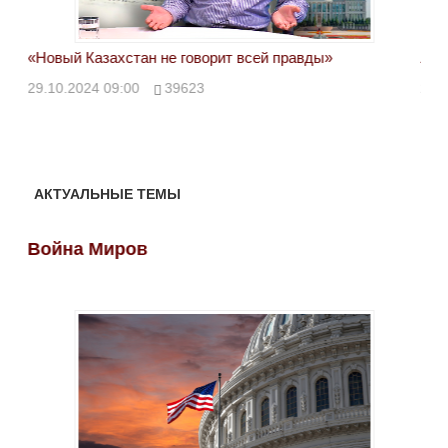
«Новый Казахстан не говорит всей правды»
Лон
ми
29.10.2024 09:00
39623
28.
АКТУАЛЬНЫЕ ТЕМЫ
Война Миров
Во