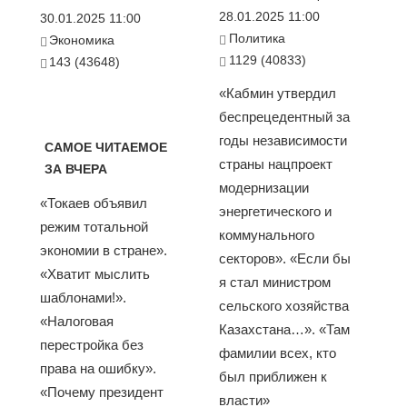
28.01.2025 11:00
30.01.2025 11:00
Политика
Экономика
1129 (40833)
143 (43648)
«Кабмин утвердил
беспрецедентный за
годы независимости
САМОЕ ЧИТАЕМОЕ
страны нацпроект
ЗА ВЧЕРА
модернизации
«Токаев объявил
энергетического и
режим тотальной
коммунального
экономии в стране».
секторов». «Если бы
«Хватит мыслить
я стал министром
шаблонами!».
сельского хозяйства
«Налоговая
Казахстана…». «Там
перестройка без
фамилии всех, кто
права на ошибку».
был приближен к
«Почему президент
власти»