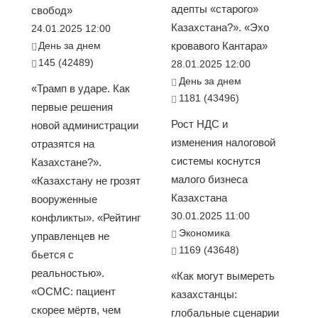
адепты «старого»
свобод»
Казахстана?». «Эхо
24.01.2025 12:00
День за днем
кровавого Кантара»
145 (42489)
28.01.2025 12:00
День за днем
«Трамп в ударе. Как
1181 (43496)
первые решения
Рост НДС и
новой администрации
изменения налоговой
отразятся на
системы коснутся
Казахстане?».
малого бизнеса
«Казахстану не грозят
Казахстана
вооруженные
30.01.2025 11:00
конфликты». «Рейтинг
Экономика
управленцев не
1169 (43648)
бьется с
реальностью».
«Как могут вымереть
«ОСМС: пациент
казахстанцы:
скорее мёртв, чем
глобальные сценарии