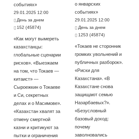
о январских
событиях»
событиях»
29.01.2025 12:00
День за днем
29.01.2025 12:00
152 (45874)
День за днем
1253 (45874)
«Как могут вымереть
«Токаев не сторонник
казахстанцы:
громких увольнений и
глобальные сценарии
публичных разборок».
рисков». «Выезжаем
«Риски для
на том, что Токаев —
Казахстана». «В
китаист» —
Казахстане снова
Сыроежкин о Токаеве
защищают семью
и Си, секретных
Назарбаевых?».
делах и о Масимове».
«Безусловный
«Казахстан хвалят за
базовый доход:
отмену смертной
почему
казни и критикуют за
заволновались
пытки и ограничения