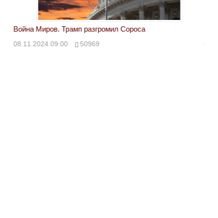
Война Миров. Трамп разгромил Сороса
Вой
08.11.2024 09:00
50969
08.