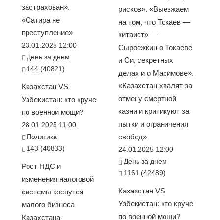
застрахован».
рисков». «Выезжаем
«Сатира не
на том, что Токаев —
преступление»
китаист» —
23.01.2025 12:00
Сыроежкин о Токаеве
День за днем
и Си, секретных
144 (40821)
делах и о Масимове».
«Казахстан хвалят за
Казахстан VS
отмену смертной
Узбекистан: кто круче
казни и критикуют за
по военной мощи?
пытки и ограничения
28.01.2025 11:00
Политика
свобод»
143 (40833)
24.01.2025 12:00
День за днем
Рост НДС и
1161 (42489)
изменения налоговой
Казахстан VS
системы коснутся
Узбекистан: кто круче
малого бизнеса
по военной мощи?
Казахстана