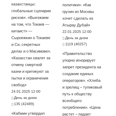
казахстанцы:
политики». «Как
глобальные сценарии
грузин из Москвы
рисков». «Выезжаем
хочет сделать из
на том, что Токаев —
Атырау Дубай»
китаист» —
22.01.2025 12:00
Сыроежкин о Токаеве
День за днем
1119 (40257)
и Си, секретных
делах и о Масимове».
«Правительство
«Казахстан хвалят за
упорно игнорирует
отмену смертной
запрет президента на
казни и критикуют за
создание единых
пытки и ограничения
операторов». «Хлеба
свобод»
и зрелищ – тупиковый
24.01.2025 12:00
путь к обществу
День за днем
всеобщего
135 (42489)
потребления». «Цена
«Кабмин утвердил
растет – падает