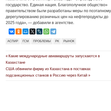
государство. Единая нация. Благополучное общество»
правительством были разработаны меры по поэтапному
дерегулированию розничных цен на нефтепродукты до
2025 года», — добавили в агентстве.
АСПИР
ГСМ
ПРОБЛЕМЫ
РК
РЫНОК
Previous
Какие международные авиамаршруты запускаются в
Навигация
Post:
Казахстане
по
Next
США обвинили фирму из Казахстана в поставках
Post:
подсанкционных станков в Россию через Китай
записям