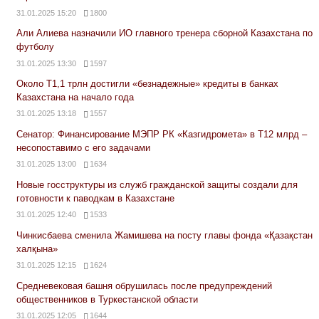
31.01.2025 15:20
1800
Али Алиева назначили ИО главного тренера сборной Казахстана по
футболу
31.01.2025 13:30
1597
Около Т1,1 трлн достигли «безнадежные» кредиты в банках
Казахстана на начало года
31.01.2025 13:18
1557
Сенатор: Финансирование МЭПР РК «Казгидромета» в Т12 млрд –
несопоставимо с его задачами
31.01.2025 13:00
1634
Новые госструктуры из служб гражданской защиты создали для
готовности к паводкам в Казахстане
31.01.2025 12:40
1533
Чинкисбаева сменила Жамишева на посту главы фонда «Қазақстан
халқына»
31.01.2025 12:15
1624
Средневековая башня обрушилась после предупреждений
общественников в Туркестанской области
31.01.2025 12:05
1644