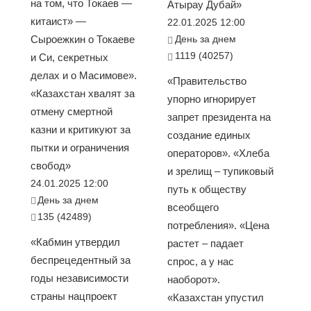
на том, что Токаев —
Атырау Дубай»
китаист» —
22.01.2025 12:00
Сыроежкин о Токаеве
День за днем
1119 (40257)
и Си, секретных
делах и о Масимове».
«Правительство
«Казахстан хвалят за
упорно игнорирует
отмену смертной
запрет президента на
казни и критикуют за
создание единых
пытки и ограничения
операторов». «Хлеба
свобод»
и зрелищ – тупиковый
24.01.2025 12:00
путь к обществу
День за днем
всеобщего
135 (42489)
потребления». «Цена
«Кабмин утвердил
растет – падает
беспрецедентный за
спрос, а у нас
годы независимости
наоборот».
страны нацпроект
«Казахстан упустил