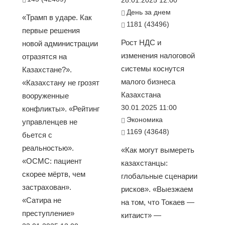
28.01.2025 12:00
День за днем
«Трамп в ударе. Как
1181 (43496)
первые решения
Рост НДС и
новой администрации
изменения налоговой
отразятся на
системы коснутся
Казахстане?».
малого бизнеса
«Казахстану не грозят
Казахстана
вооруженные
30.01.2025 11:00
конфликты». «Рейтинг
Экономика
управленцев не
1169 (43648)
бьется с
реальностью».
«Как могут вымереть
«ОСМС: пациент
казахстанцы:
скорее мёртв, чем
глобальные сценарии
застрахован».
рисков». «Выезжаем
«Сатира не
на том, что Токаев —
преступление»
китаист» —