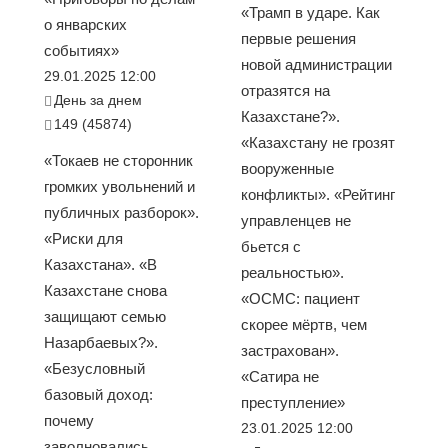
«Трамп в ударе. Как
о январских
первые решения
событиях»
новой администрации
29.01.2025 12:00
отразятся на
День за днем
Казахстане?».
149 (45874)
«Казахстану не грозят
«Токаев не сторонник
вооруженные
громких увольнений и
конфликты». «Рейтинг
публичных разборок».
управленцев не
«Риски для
бьется с
Казахстана». «В
реальностью».
Казахстане снова
«ОСМС: пациент
защищают семью
скорее мёртв, чем
Назарбаевых?».
застрахован».
«Безусловный
«Сатира не
базовый доход:
преступление»
почему
23.01.2025 12:00
заволновались