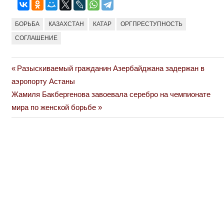
БОРЬБА
КАЗАХСТАН
КАТАР
ОРГПРЕСТУПНОСТЬ
СОГЛАШЕНИЕ
Previous
Разыскиваемый гражданин Азербайджана задержан в
Навигация
Post:
аэропорту Астаны
по
Next
Жамиля Бакбергенова завоевала серебро на чемпионате
Post:
мира по женской борьбе
записям