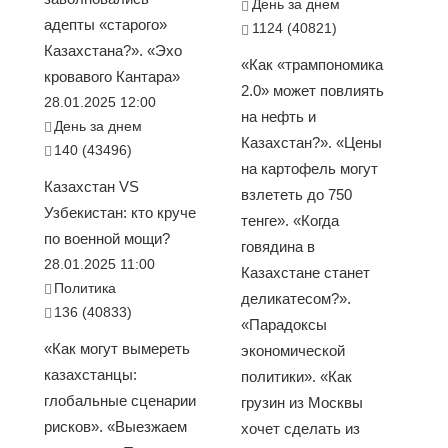
День за днем
адепты «старого»
1124 (40821)
Казахстана?». «Эхо
«Как «трампономика
кровавого Кантара»
2.0» может повлиять
28.01.2025 12:00
на нефть и
День за днем
Казахстан?». «Цены
140 (43496)
на картофель могут
Казахстан VS
взлететь до 750
Узбекистан: кто круче
тенге». «Когда
по военной мощи?
говядина в
28.01.2025 11:00
Казахстане станет
Политика
деликатесом?».
136 (40833)
«Парадоксы
«Как могут вымереть
экономической
казахстанцы:
политики». «Как
глобальные сценарии
грузин из Москвы
рисков». «Выезжаем
хочет сделать из