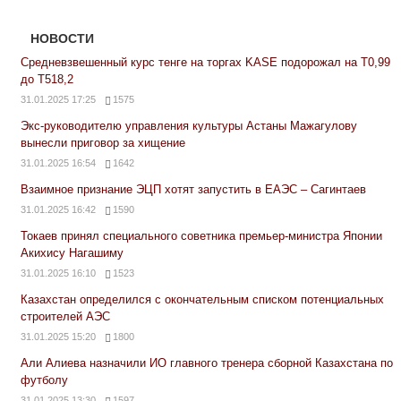
НОВОСТИ
Средневзвешенный курс тенге на торгах KASE подорожал на Т0,99
до Т518,2
31.01.2025 17:25
1575
Экс-руководителю управления культуры Астаны Мажагулову
вынесли приговор за хищение
31.01.2025 16:54
1642
Взаимное признание ЭЦП хотят запустить в ЕАЭС – Сагинтаев
31.01.2025 16:42
1590
Токаев принял специального советника премьер-министра Японии
Акихису Нагашиму
31.01.2025 16:10
1523
Казахстан определился с окончательным списком потенциальных
строителей АЭС
31.01.2025 15:20
1800
Али Алиева назначили ИО главного тренера сборной Казахстана по
футболу
31.01.2025 13:30
1597