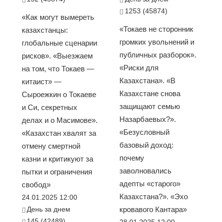
1253 (45874)
«Как могут вымереть
«Токаев не сторонник
казахстанцы:
громких увольнений и
глобальные сценарии
публичных разборок».
рисков». «Выезжаем
«Риски для
на том, что Токаев —
Казахстана». «В
китаист» —
Казахстане снова
Сыроежкин о Токаеве
защищают семью
и Си, секретных
Назарбаевых?».
делах и о Масимове».
«Безусловный
«Казахстан хвалят за
базовый доход:
отмену смертной
почему
казни и критикуют за
заволновались
пытки и ограничения
адепты «старого»
свобод»
Казахстана?». «Эхо
24.01.2025 12:00
День за днем
кровавого Кантара»
145 (42489)