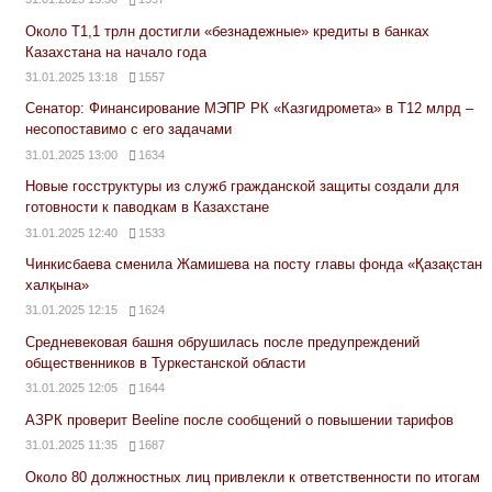
Около Т1,1 трлн достигли «безнадежные» кредиты в банках
Казахстана на начало года
31.01.2025 13:18
1557
Сенатор: Финансирование МЭПР РК «Казгидромета» в Т12 млрд –
несопоставимо с его задачами
31.01.2025 13:00
1634
Новые госструктуры из служб гражданской защиты создали для
готовности к паводкам в Казахстане
31.01.2025 12:40
1533
Чинкисбаева сменила Жамишева на посту главы фонда «Қазақстан
халқына»
31.01.2025 12:15
1624
Средневековая башня обрушилась после предупреждений
общественников в Туркестанской области
31.01.2025 12:05
1644
АЗРК проверит Beeline после сообщений о повышении тарифов
31.01.2025 11:35
1687
Около 80 должностных лиц привлекли к ответственности по итогам