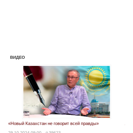
ВИДЕО
«Новый Казахстан не говорит всей правды»
Лон
ми
29.10.2024 09:00
39623
28.