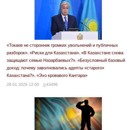
«Токаев не сторонник громких увольнений и публичных
разборок». «Риски для Казахстана». «В Казахстане снова
защищают семью Назарбаевых?». «Безусловный базовый
доход: почему заволновались адепты «старого»
Казахстана?». «Эхо кровавого Кантара»
28.01.2025 12:00
43496