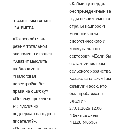
«Кабмин утвердил
беспрецедентный за
годы независимости
САМОЕ ЧИТАЕМОЕ
страны нацпроект
ЗА ВЧЕРА
модернизации
«Токаев объявил
энергетического и
режим тотальной
коммунального
экономии в стране».
секторов». «Если бы
«Хватит мыслить
я стал министром
шаблонами!».
сельского хозяйства
«Налоговая
Казахстана…». «Там
перестройка без
фамилии всех, кто
права на ошибку».
был приближен к
«Почему президент
власти»
РК публично
27.01.2025 12:00
поддержал народного
День за днем
писателя?».
1128 (40536)
«Приговоры по делам