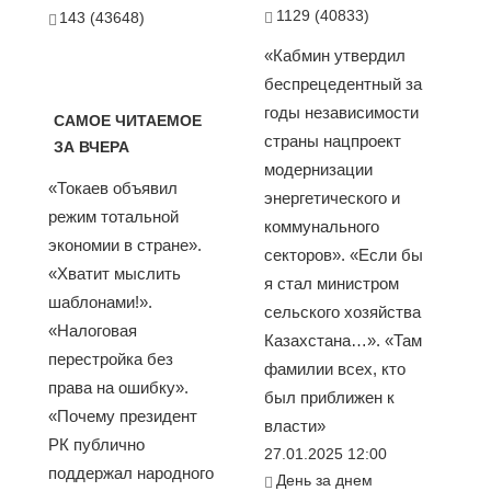
1129 (40833)
143 (43648)
«Кабмин утвердил
беспрецедентный за
годы независимости
САМОЕ ЧИТАЕМОЕ
страны нацпроект
ЗА ВЧЕРА
модернизации
«Токаев объявил
энергетического и
режим тотальной
коммунального
экономии в стране».
секторов». «Если бы
«Хватит мыслить
я стал министром
шаблонами!».
сельского хозяйства
«Налоговая
Казахстана…». «Там
перестройка без
фамилии всех, кто
права на ошибку».
был приближен к
«Почему президент
власти»
РК публично
27.01.2025 12:00
поддержал народного
День за днем