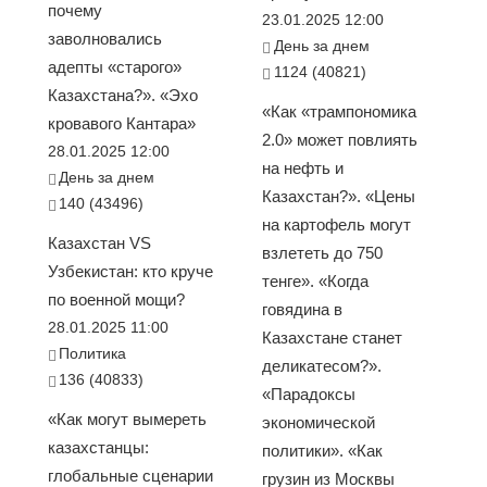
почему
23.01.2025 12:00
заволновались
День за днем
адепты «старого»
1124 (40821)
Казахстана?». «Эхо
«Как «трампономика
кровавого Кантара»
2.0» может повлиять
28.01.2025 12:00
на нефть и
День за днем
Казахстан?». «Цены
140 (43496)
на картофель могут
Казахстан VS
взлететь до 750
Узбекистан: кто круче
тенге». «Когда
по военной мощи?
говядина в
28.01.2025 11:00
Казахстане станет
Политика
деликатесом?».
136 (40833)
«Парадоксы
«Как могут вымереть
экономической
казахстанцы:
политики». «Как
глобальные сценарии
грузин из Москвы