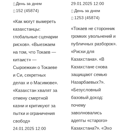
День за днем
29.01.2025 12:00
152 (45874)
День за днем
1253 (45874)
«Как могут вымереть
«Токаев не сторонник
казахстанцы:
громких увольнений и
глобальные сценарии
публичных разборок».
рисков». «Выезжаем
«Риски для
на том, что Токаев —
Казахстана». «В
китаист» —
Казахстане снова
Сыроежкин о Токаеве
защищают семью
и Си, секретных
Назарбаевых?».
делах и о Масимове».
«Безусловный
«Казахстан хвалят за
базовый доход:
отмену смертной
почему
казни и критикуют за
заволновались
пытки и ограничения
адепты «старого»
свобод»
Казахстана?». «Эхо
24.01.2025 12:00