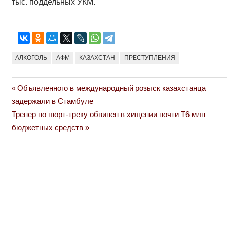
тыс. поддельных УКМ.
АЛКОГОЛЬ
АФМ
КАЗАХСТАН
ПРЕСТУПЛЕНИЯ
Previous
Объявленного в международный розыск казахстанца
Навигация
Post:
задержали в Стамбуле
по
Next
Тренер по шорт-треку обвинен в хищении почти Т6 млн
Post:
бюджетных средств
записям