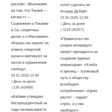
рисков». «Выезжаем
хочет сделать из
на том, что Токаев —
Атырау Дубай»
китаист» —
22.01.2025 12:00
Сыроежкин о Токаеве
День за днем
1119 (40257)
и Си, секретных
делах и о Масимове».
«Правительство
«Казахстан хвалят за
упорно игнорирует
отмену смертной
запрет президента на
казни и критикуют за
создание единых
пытки и ограничения
операторов». «Хлеба
свобод»
и зрелищ – тупиковый
24.01.2025 12:00
путь к обществу
День за днем
всеобщего
135 (42489)
потребления». «Цена
«Кабмин утвердил
растет – падает
беспрецедентный за
спрос, а у нас
годы независимости
наоборот».