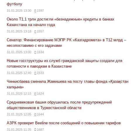
футболу
31.01.2025 13:30
1597
Около Т1,1 трлн достигли «безнадежные» кредиты в банках
Казахстана на начало года
31.01.2025 13:18
1557
Сенатор: Финансирование МЭПР РК «Казгидромета» в Т12 млрд –
несопоставимо с его задачами
31.01.2025 13:00
1634
Новые госструктуры из служб гражданской защиты создали для
готовности к паводкам в Казахстане
31.01.2025 12:40
1533
Чинкисбаева сменила Жамишева на посту главы фонда «Қазақстан
халқына»
31.01.2025 12:15
1624
Средневековая башня обрушилась после предупреждений
общественников в Туркестанской области
31.01.2025 12:05
1644
АЗРК проверит Beeline после сообщений о повышении тарифов
31.01.2025 11:35
1687