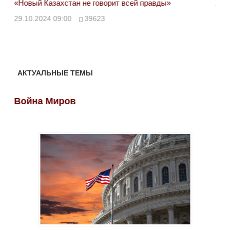
«Новый Казахстан не говорит всей правды»
Лон
ми
29.10.2024 09:00
39623
28.
АКТУАЛЬНЫЕ ТЕМЫ
Война Миров
Во