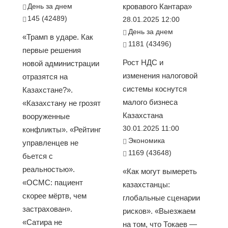
День за днем
кровавого Кантара»
145 (42489)
28.01.2025 12:00
День за днем
«Трамп в ударе. Как
1181 (43496)
первые решения
Рост НДС и
новой администрации
изменения налоговой
отразятся на
системы коснутся
Казахстане?».
малого бизнеса
«Казахстану не грозят
Казахстана
вооруженные
30.01.2025 11:00
конфликты». «Рейтинг
Экономика
управленцев не
1169 (43648)
бьется с
реальностью».
«Как могут вымереть
«ОСМС: пациент
казахстанцы:
скорее мёртв, чем
глобальные сценарии
застрахован».
рисков». «Выезжаем
«Сатира не
на том, что Токаев —