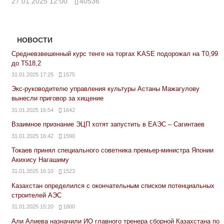
27.01.2025 12:00
40536
НОВОСТИ
Средневзвешенный курс тенге на торгах KASE подорожал на Т0,99
до Т518,2
31.01.2025 17:25
1575
Экс-руководителю управления культуры Астаны Мажагулову
вынесли приговор за хищение
31.01.2025 16:54
1642
Взаимное признание ЭЦП хотят запустить в ЕАЭС – Сагинтаев
31.01.2025 16:42
1590
Токаев принял специального советника премьер-министра Японии
Акихису Нагашиму
31.01.2025 16:10
1523
Казахстан определился с окончательным списком потенциальных
строителей АЭС
31.01.2025 15:20
1800
Али Алиева назначили ИО главного тренера сборной Казахстана по