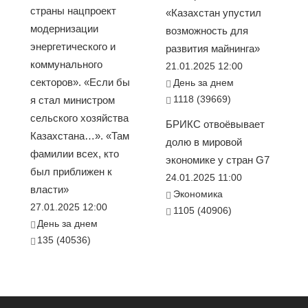
страны нацпроект
«Казахстан упустил
модернизации
возможность для
энергетического и
развития майнинга»
коммунального
21.01.2025 12:00
секторов». «Если бы
День за днем
1118 (39669)
я стал министром
сельского хозяйства
БРИКС отвоёвывает
Казахстана…». «Там
долю в мировой
фамилии всех, кто
экономике у стран G7
был приближен к
24.01.2025 11:00
власти»
Экономика
27.01.2025 12:00
1105 (40906)
День за днем
135 (40536)