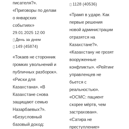
писателя?».
1128 (40536)
«Приговоры по делам
«Трамп в ударе. Как
о январских
первые решения
событиях»
новой администрации
29.01.2025 12:00
отразятся на
День за днем
Казахстане?».
149 (45874)
«Казахстану не грозят
«Токаев не сторонник
вооруженные
громких увольнений и
конфликты». «Рейтинг
публичных разборок».
управленцев не
«Риски для
бьется с
Казахстана». «В
реальностью».
Казахстане снова
«ОСМС: пациент
защищают семью
скорее мёртв, чем
Назарбаевых?».
застрахован».
«Безусловный
«Сатира не
базовый доход:
преступление»