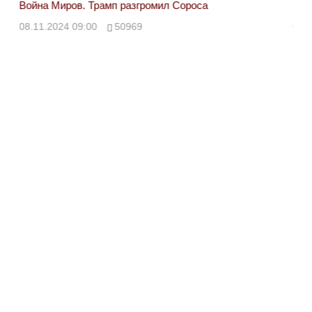
Война Миров. Трамп разгромил Сороса
Вой
08.11.2024 09:00
50969
08.