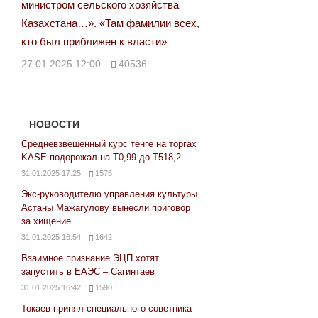
министром сельского хозяйства
Казахстана…». «Там фамилии всех,
кто был приближен к власти»
27.01.2025 12:00
40536
НОВОСТИ
Средневзвешенный курс тенге на торгах
KASE подорожал на Т0,99 до Т518,2
31.01.2025 17:25
1575
Экс-руководителю управления культуры
Астаны Мажагулову вынесли приговор
за хищение
31.01.2025 16:54
1642
Взаимное признание ЭЦП хотят
запустить в ЕАЭС – Сагинтаев
31.01.2025 16:42
1590
Токаев принял специального советника