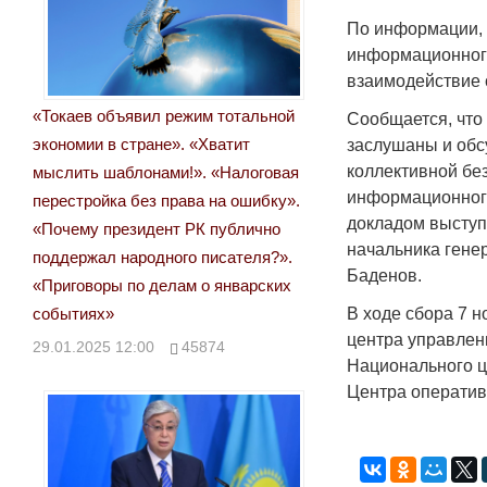
По информации, 
информационног
взаимодействие 
«Токаев объявил режим тотальной
Сообщается, что
экономии в стране». «Хватит
заслушаны и обс
коллективной бе
мыслить шаблонами!». «Налоговая
информационного
перестройка без права на ошибку».
докладом выступ
«Почему президент РК публично
начальника гене
поддержал народного писателя?».
Баденов.
«Приговоры по делам о январских
событиях»
В ходе сбора 7 
центра управлен
29.01.2025 12:00
45874
Национального ц
Центра оператив