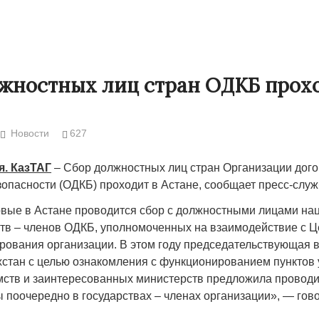
жностных лиц стран ОДКБ прохо
Новости
627
я. КазТАГ
– Сбор должностных лиц стран Организации дого
зопасности (ОДКБ) проходит в Астане, сообщает пресс-слу
рвые в Астане проводится сбор с должностными лицами н
Народ выбрал свет
Странная заб
ств – членов ОДКБ, уполномоченных на взаимодействие с 
Дарига не ждё
ирования организации. В этом году председательствующая 
17.10.2024 17:00
29972
хстан с целью ознакомления с функционированием пунктов
Авиакомпании
ств и заинтересованных министерств предложила проводи
мошенниками
 поочередно в государствах – членах организации», — гов
30.10.2024 14: