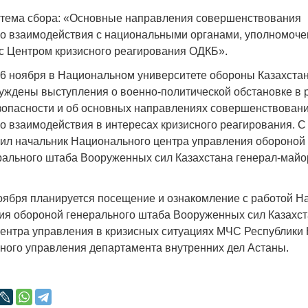
тема сбора: «Основные направления совершенствования
о взаимодействия с национальными органами, уполномоч
с Центром кризисного реагирования ОДКБ».
 6 ноября в Национальном университете обороны Казахста
Война Мир
уждены выступления о военно-политической обстановке в 
зопасности и об основных направлениях совершенствован
 взаимодействия в интересах кризисного реагирования. С
ил начальник Национального центра управления обороной 
рального штаба Вооруженных сил Казахстана генерал-май
ноября планируется посещение и ознакомление с работой Н
ия обороной генерального штаба Вооруженных сил Казахст
ентра управления в кризисных ситуациях МЧС Республики 
Война Миров.
ного управления департамента внутренних дел Астаны.
Сороса
08.11.2024 09: