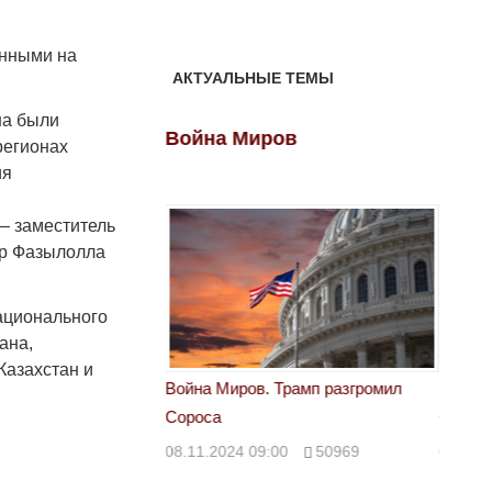
енными на
АКТУАЛЬНЫЕ ТЕМЫ
на были
ов
Война Миров
Войн
регионах
ия
– заместитель
ор Фазылолла
ационального
ана,
Казахстан и
 Трамп разгромил
Война Миров. Трамп разгромил
Война 
Сороса
Сорос
00
50969
08.11.2024 09:00
50969
08.11.