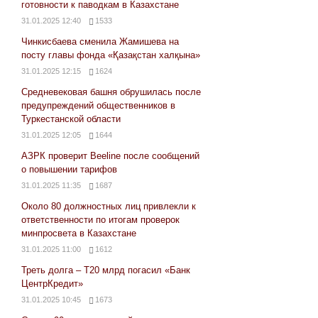
готовности к паводкам в Казахстане
31.01.2025 12:40
1533
Чинкисбаева сменила Жамишева на
посту главы фонда «Қазақстан халқына»
31.01.2025 12:15
1624
Средневековая башня обрушилась после
предупреждений общественников в
Туркестанской области
31.01.2025 12:05
1644
АЗРК проверит Beeline после сообщений
о повышении тарифов
31.01.2025 11:35
1687
Около 80 должностных лиц привлекли к
ответственности по итогам проверок
минпросвета в Казахстане
31.01.2025 11:00
1612
Треть долга – Т20 млрд погасил «Банк
ЦентрКредит»
31.01.2025 10:45
1673