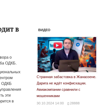
дит в
ВИДЕО
вора о
жба ОДКБ.
ациональных
астовка в Жанаозене.
«Новый Казахстан не говорит всей
Лондон
Центром
т конфискации.
правды»
в ОДКБ
28.10.
 управления
 сравнили с
29.10.2024 09:00
39623
ть эти
орится в
00
28888