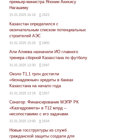
премьер-министра Японии Акихису
Нагашиму
31.01.2025 16:10
1523
Казахстан определился с
окончательным списком потенциальных
строителей АЭС
31.01.2025 15:20
1800
Али Алиева назначили ИО главного
тренера сборной Казахстана по футболу
31.01.2025 13:30
1597
Около Т1,1 трлн достигли
«безнадежные» кредиты в банках
Казахстана на начало года
31.01.2025 13:18
1557
Сенатор: Финансирование МЭПР РК
«Казгидромета» в Т12 млрд –
несопоставимо с его задачами
31.01.2025 13:00
1634
Новые госструктуры из служб
гражданской защиты создали для