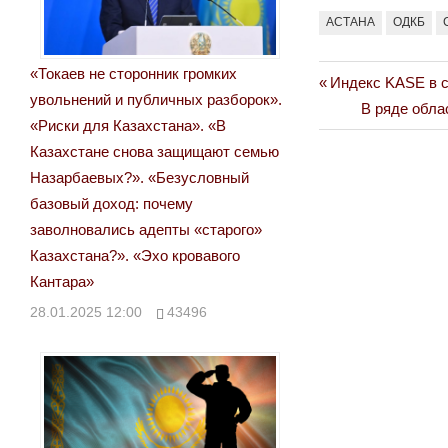
АСТАНА
ОДКБ
«Токаев не сторонник громких
Previous
Индекс KASE в с
Навигация
увольнений и публичных разборок».
Post:
Next
В ряде обла
по
«Риски для Казахстана». «В
Post:
Казахстане снова защищают семью
записям
Назарбаевых?». «Безусловный
базовый доход: почему
заволновались адепты «старого»
Казахстана?». «Эхо кровавого
Кантара»
28.01.2025 12:00
43496