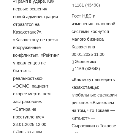
«Трамп в ударе. Как
1181 (43496)
первые решения
Рост НДС и
новой администрации
изменения налоговой
отразятся на
системы коснутся
Казахстане?».
малого бизнеса
«Казахстану не грозят
Казахстана
вооруженные
30.01.2025 11:00
конфликты». «Рейтинг
Экономика
управленцев не
1169 (43648)
бьется с
реальностью».
«Как могут вымереть
«ОСМС: пациент
казахстанцы:
скорее мёртв, чем
глобальные сценарии
застрахован».
рисков». «Выезжаем
«Сатира не
на том, что Токаев —
преступление»
китаист» —
23.01.2025 12:00
Сыроежкин о Токаеве
День за днем