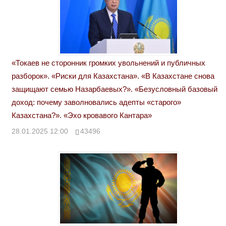
«Токаев не сторонник громких увольнений и публичных
разборок». «Риски для Казахстана». «В Казахстане снова
защищают семью Назарбаевых?». «Безусловный базовый
доход: почему заволновались адепты «старого»
Казахстана?». «Эхо кровавого Кантара»
28.01.2025 12:00
43496