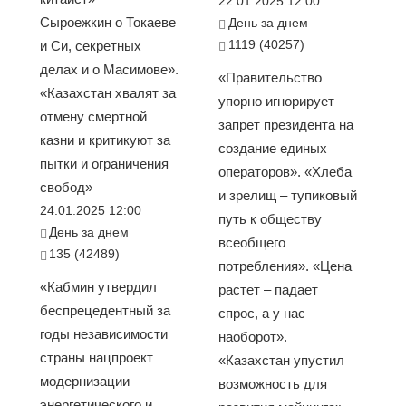
22.01.2025 12:00
Сыроежкин о Токаеве
День за днем
1119 (40257)
и Си, секретных
делах и о Масимове».
«Правительство
«Казахстан хвалят за
упорно игнорирует
отмену смертной
запрет президента на
казни и критикуют за
создание единых
пытки и ограничения
операторов». «Хлеба
свобод»
и зрелищ – тупиковый
24.01.2025 12:00
путь к обществу
День за днем
всеобщего
135 (42489)
потребления». «Цена
«Кабмин утвердил
растет – падает
беспрецедентный за
спрос, а у нас
годы независимости
наоборот».
страны нацпроект
«Казахстан упустил
модернизации
возможность для
энергетического и