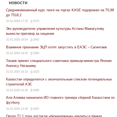
НОВОСТИ
Средневзвешенный курс тенге на торгах KASE подорожал на Т0,99
до Т518,2
31.01.2025 17:25
1575
Экс-руководителю управления культуры Астаны Мажагулову
вынесли приговор за хищение
31.01.2025 16:54
1642
Взаимное признание ЭЦП хотят запустить в ЕАЭС – Сагинтаев
31.01.2025 16:42
1590
Токаев принял специального советника премьер-министра Японии
Акихису Нагашиму
31.01.2025 16:10
1523
Казахстан определился с окончательным списком потенциальных
строителей АЭС
31.01.2025 15:20
1800
Али Алиева назначили ИО главного тренера сборной Казахстана по
футболу
31.01.2025 13:30
1597
Около Т1,1 трлн достигли «безнадежные» кредиты в банках