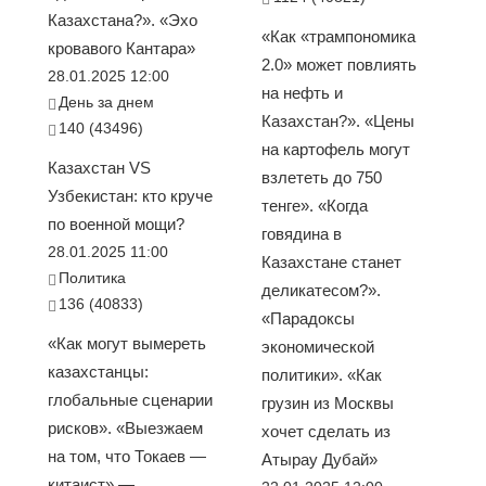
Казахстана?». «Эхо
«Как «трампономика
кровавого Кантара»
2.0» может повлиять
28.01.2025 12:00
на нефть и
День за днем
Казахстан?». «Цены
140 (43496)
на картофель могут
Казахстан VS
взлететь до 750
Узбекистан: кто круче
тенге». «Когда
по военной мощи?
говядина в
28.01.2025 11:00
Казахстане станет
Политика
деликатесом?».
136 (40833)
«Парадоксы
«Как могут вымереть
экономической
казахстанцы:
политики». «Как
глобальные сценарии
грузин из Москвы
рисков». «Выезжаем
хочет сделать из
на том, что Токаев —
Атырау Дубай»
китаист» —