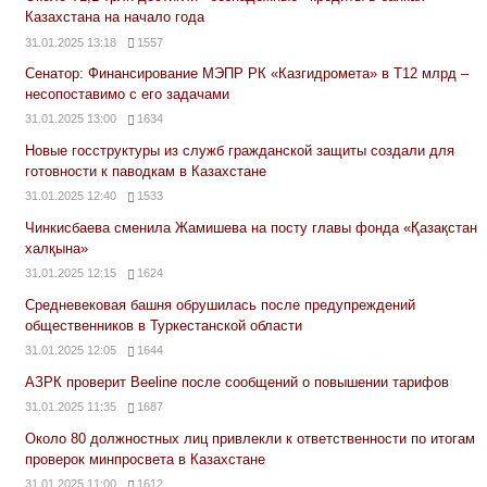
Казахстана на начало года
31.01.2025 13:18
1557
Сенатор: Финансирование МЭПР РК «Казгидромета» в Т12 млрд –
несопоставимо с его задачами
31.01.2025 13:00
1634
Новые госструктуры из служб гражданской защиты создали для
готовности к паводкам в Казахстане
31.01.2025 12:40
1533
Чинкисбаева сменила Жамишева на посту главы фонда «Қазақстан
халқына»
31.01.2025 12:15
1624
Средневековая башня обрушилась после предупреждений
общественников в Туркестанской области
31.01.2025 12:05
1644
АЗРК проверит Beeline после сообщений о повышении тарифов
31.01.2025 11:35
1687
Около 80 должностных лиц привлекли к ответственности по итогам
проверок минпросвета в Казахстане
31.01.2025 11:00
1612