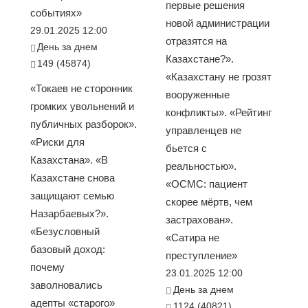
первые решения
событиях»
новой администрации
29.01.2025 12:00
отразятся на
День за днем
Казахстане?».
149 (45874)
«Казахстану не грозят
«Токаев не сторонник
вооруженные
громких увольнений и
конфликты». «Рейтинг
публичных разборок».
управленцев не
«Риски для
бьется с
Казахстана». «В
реальностью».
Казахстане снова
«ОСМС: пациент
защищают семью
скорее мёртв, чем
Назарбаевых?».
застрахован».
«Безусловный
«Сатира не
базовый доход:
преступление»
почему
23.01.2025 12:00
заволновались
День за днем
адепты «старого»
1124 (40821)