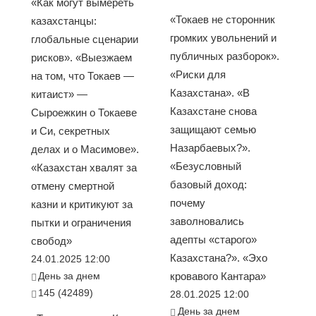
«Как могут вымереть
«Токаев не сторонник
казахстанцы:
громких увольнений и
глобальные сценарии
публичных разборок».
рисков». «Выезжаем
«Риски для
на том, что Токаев —
Казахстана». «В
китаист» —
Казахстане снова
Сыроежкин о Токаеве
защищают семью
и Си, секретных
Назарбаевых?».
делах и о Масимове».
«Безусловный
«Казахстан хвалят за
базовый доход:
отмену смертной
почему
казни и критикуют за
заволновались
пытки и ограничения
адепты «старого»
свобод»
Казахстана?». «Эхо
24.01.2025 12:00
День за днем
кровавого Кантара»
145 (42489)
28.01.2025 12:00
День за днем