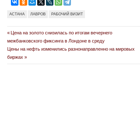
АСТАНА
ЛАВРОВ
РАБОЧИЙ ВИЗИТ
Previous
Цена на золото снизилась по итогам вечернего
Навигация
Post:
межбанковского фиксинга в Лондоне в среду
по
Next
Цены на нефть изменились разнонаправленно на мировых
Post:
биржах
записям