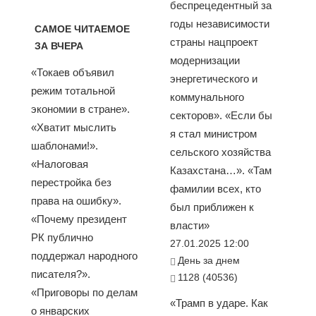
беспрецедентный за
годы независимости
САМОЕ ЧИТАЕМОЕ
страны нацпроект
ЗА ВЧЕРА
модернизации
«Токаев объявил
энергетического и
режим тотальной
коммунального
экономии в стране».
секторов». «Если бы
«Хватит мыслить
я стал министром
шаблонами!».
сельского хозяйства
«Налоговая
Казахстана…». «Там
перестройка без
фамилии всех, кто
права на ошибку».
был приближен к
«Почему президент
власти»
РК публично
27.01.2025 12:00
поддержал народного
День за днем
писателя?».
1128 (40536)
«Приговоры по делам
«Трамп в ударе. Как
о январских