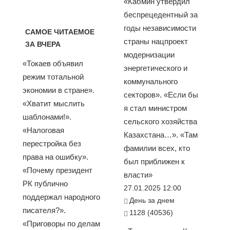
«Кабмин утвердил
беспрецедентный за
годы независимости
САМОЕ ЧИТАЕМОЕ
страны нацпроект
ЗА ВЧЕРА
модернизации
«Токаев объявил
энергетического и
режим тотальной
коммунального
экономии в стране».
секторов». «Если бы
«Хватит мыслить
я стал министром
шаблонами!».
сельского хозяйства
«Налоговая
Казахстана…». «Там
перестройка без
фамилии всех, кто
права на ошибку».
был приближен к
«Почему президент
власти»
РК публично
27.01.2025 12:00
поддержал народного
День за днем
писателя?».
1128 (40536)
«Приговоры по делам