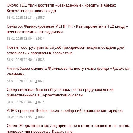
Около Т1,1 трлн достигли «безнадежные» кредиты в банках
Казахстана на начало года
31.01.2025 13:18
1557
Сенатор: Финансирование МЭПР РК «Казгидромета» в Т12 млрд –
несопоставимо с его задачами
31.01.2025 13:00
1634
Новые госструктуры из служб гражданской защиты создали для
готовности к паводкам в Казахстане
31.01.2025 12:40
1533
Чинкисбаева сменила Жамишева на посту главы фонда «Қазақстан
халқына»
31.01.2025 12:15
1624
Средневековая башня обрушилась после предупреждений
общественников в Туркестанской области
31.01.2025 12:05
1644
АЗРК проверит Beeline после сообщений о повышении тарифов
31.01.2025 11:35
1687
Около 80 должностных лиц привлекли к ответственности по итогам
проверок минпросвета в Казахстане