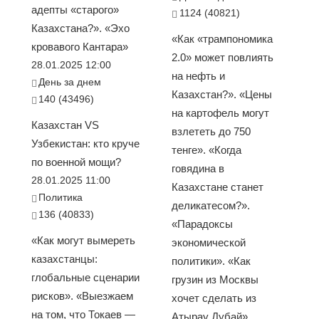
адепты «старого»
1124 (40821)
Казахстана?». «Эхо
«Как «трампономика
кровавого Кантара»
2.0» может повлиять
28.01.2025 12:00
на нефть и
День за днем
Казахстан?». «Цены
140 (43496)
на картофель могут
Казахстан VS
взлететь до 750
Узбекистан: кто круче
тенге». «Когда
по военной мощи?
говядина в
28.01.2025 11:00
Казахстане станет
Политика
деликатесом?».
136 (40833)
«Парадоксы
«Как могут вымереть
экономической
казахстанцы:
политики». «Как
глобальные сценарии
грузин из Москвы
рисков». «Выезжаем
хочет сделать из
на том, что Токаев —
Атырау Дубай»