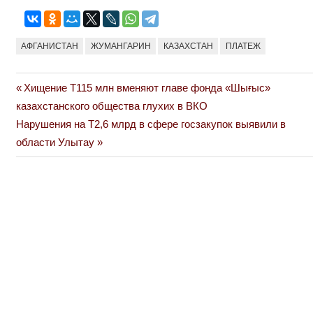
АФГАНИСТАН
ЖУМАНГАРИН
КАЗАХСТАН
ПЛАТЕЖ
Previous
Хищение Т115 млн вменяют главе фонда «Шығыс»
Навигация
Post:
казахстанского общества глухих в ВКО
по
Next
Нарушения на Т2,6 млрд в сфере госзакупок выявили в
Post:
области Улытау
записям