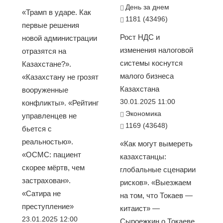
День за днем
«Трамп в ударе. Как
1181 (43496)
первые решения
Рост НДС и
новой администрации
изменения налоговой
отразятся на
системы коснутся
Казахстане?».
малого бизнеса
«Казахстану не грозят
Казахстана
вооруженные
30.01.2025 11:00
конфликты». «Рейтинг
Экономика
управленцев не
1169 (43648)
бьется с
реальностью».
«Как могут вымереть
«ОСМС: пациент
казахстанцы:
скорее мёртв, чем
глобальные сценарии
застрахован».
рисков». «Выезжаем
«Сатира не
на том, что Токаев —
преступление»
китаист» —
23.01.2025 12:00
Сыроежкин о Токаеве