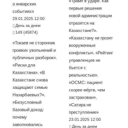
«Трамп в ударе. Как
о январских
первые решения
событиях»
новой администрации
29.01.2025 12:00
отразятся на
День за днем
Казахстане?».
149 (45874)
«Казахстану не грозят
«Токаев не сторонник
вооруженные
громких увольнений и
конфликты». «Рейтинг
публичных разборок».
управленцев не
«Риски для
бьется с
Казахстана». «В
реальностью».
Казахстане снова
«ОСМС: пациент
защищают семью
скорее мёртв, чем
Назарбаевых?».
застрахован».
«Безусловный
«Сатира не
базовый доход:
преступление»
почему
23.01.2025 12:00
заволновались
День за днем