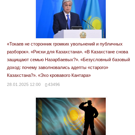
«Токаев не сторонник громких увольнений и публичных
разборок». «Риски для Казахстана». «В Казахстане снова
защищают семью Назарбаевых?». «Безусловный базовый
доход: почему заволновались адепты «старого»
Казахстана?». «Эхо кровавого Кантара»
28.01.2025 12:00
43496