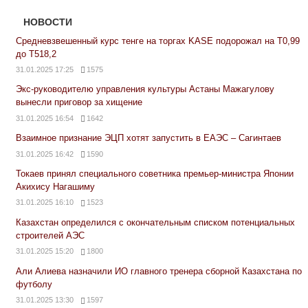
НОВОСТИ
Средневзвешенный курс тенге на торгах KASE подорожал на Т0,99
до Т518,2
31.01.2025 17:25
1575
Экс-руководителю управления культуры Астаны Мажагулову
вынесли приговор за хищение
31.01.2025 16:54
1642
Взаимное признание ЭЦП хотят запустить в ЕАЭС – Сагинтаев
31.01.2025 16:42
1590
Токаев принял специального советника премьер-министра Японии
Акихису Нагашиму
31.01.2025 16:10
1523
Казахстан определился с окончательным списком потенциальных
строителей АЭС
31.01.2025 15:20
1800
Али Алиева назначили ИО главного тренера сборной Казахстана по
футболу
31.01.2025 13:30
1597