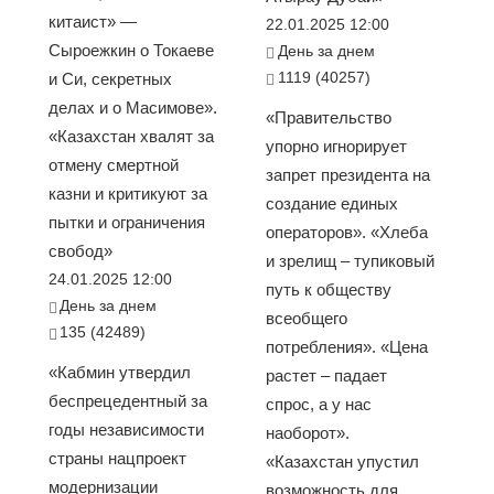
китаист» —
22.01.2025 12:00
Сыроежкин о Токаеве
День за днем
1119 (40257)
и Си, секретных
делах и о Масимове».
«Правительство
«Казахстан хвалят за
упорно игнорирует
отмену смертной
запрет президента на
казни и критикуют за
создание единых
пытки и ограничения
операторов». «Хлеба
свобод»
и зрелищ – тупиковый
24.01.2025 12:00
путь к обществу
День за днем
всеобщего
135 (42489)
потребления». «Цена
«Кабмин утвердил
растет – падает
беспрецедентный за
спрос, а у нас
годы независимости
наоборот».
страны нацпроект
«Казахстан упустил
модернизации
возможность для