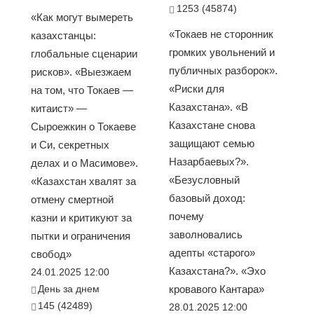
1253 (45874)
«Как могут вымереть
«Токаев не сторонник
казахстанцы:
громких увольнений и
глобальные сценарии
публичных разборок».
рисков». «Выезжаем
«Риски для
на том, что Токаев —
Казахстана». «В
китаист» —
Казахстане снова
Сыроежкин о Токаеве
защищают семью
и Си, секретных
Назарбаевых?».
делах и о Масимове».
«Безусловный
«Казахстан хвалят за
базовый доход:
отмену смертной
почему
казни и критикуют за
заволновались
пытки и ограничения
адепты «старого»
свобод»
Казахстана?». «Эхо
24.01.2025 12:00
День за днем
кровавого Кантара»
145 (42489)
28.01.2025 12:00