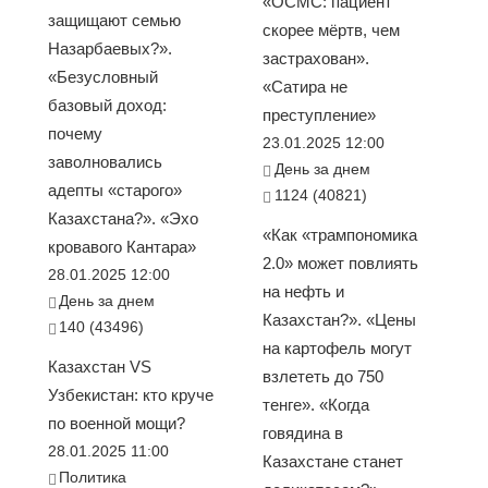
«ОСМС: пациент
защищают семью
скорее мёртв, чем
Назарбаевых?».
застрахован».
«Безусловный
«Сатира не
базовый доход:
преступление»
почему
23.01.2025 12:00
заволновались
День за днем
адепты «старого»
1124 (40821)
Казахстана?». «Эхо
«Как «трампономика
кровавого Кантара»
2.0» может повлиять
28.01.2025 12:00
на нефть и
День за днем
Казахстан?». «Цены
140 (43496)
на картофель могут
Казахстан VS
взлететь до 750
Узбекистан: кто круче
тенге». «Когда
по военной мощи?
говядина в
28.01.2025 11:00
Казахстане станет
Политика