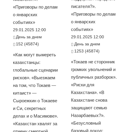
писателя?».
«Приговоры по делам
«Приговоры по делам
о январских
о январских
событиях»
событиях»
29.01.2025 12:00
День за днем
29.01.2025 12:00
152 (45874)
День за днем
1253 (45874)
«Как могут вымереть
«Токаев не сторонник
казахстанцы:
громких увольнений и
глобальные сценарии
публичных разборок».
рисков». «Выезжаем
«Риски для
на том, что Токаев —
Казахстана». «В
китаист» —
Казахстане снова
Сыроежкин о Токаеве
защищают семью
и Си, секретных
Назарбаевых?».
делах и о Масимове».
«Безусловный
«Казахстан хвалят за
базовый доход:
отмену смертной