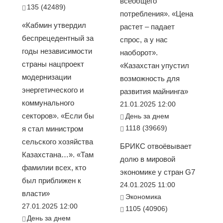
всеобщего
135 (42489)
потребления». «Цена
«Кабмин утвердил
растет – падает
беспрецедентный за
спрос, а у нас
годы независимости
наоборот».
страны нацпроект
«Казахстан упустил
модернизации
возможность для
энергетического и
развития майнинга»
коммунального
21.01.2025 12:00
секторов». «Если бы
День за днем
1118 (39669)
я стал министром
сельского хозяйства
БРИКС отвоёвывает
Казахстана…». «Там
долю в мировой
фамилии всех, кто
экономике у стран G7
был приближен к
24.01.2025 11:00
власти»
Экономика
27.01.2025 12:00
1105 (40906)
День за днем