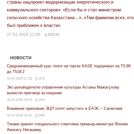
страны нацпроект модернизации энергетического и
коммунального секторов». «Если бы я стал министром
сельского хозяйства Казахстана…». «Там фамилии всех, кто
был приближен к власти»
27.01.2025 12:00
40536
НОВОСТИ
Средневзвешенный курс тенге на торгах KASE подорожал на Т0,99
до Т518,2
31.01.2025 17:25
1575
Экс-руководителю управления культуры Астаны Мажагулову
вынесли приговор за хищение
31.01.2025 16:54
1642
Взаимное признание ЭЦП хотят запустить в ЕАЭС – Сагинтаев
31.01.2025 16:42
1590
Токаев принял специального советника премьер-министра Японии
Акихису Нагашиму