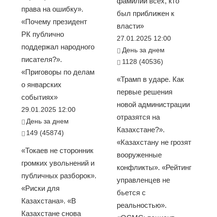
фамилии всех, кто
права на ошибку».
был приближен к
«Почему президент
власти»
РК публично
27.01.2025 12:00
поддержал народного
День за днем
писателя?».
1128 (40536)
«Приговоры по делам
«Трамп в ударе. Как
о январских
первые решения
событиях»
новой администрации
29.01.2025 12:00
отразятся на
День за днем
Казахстане?».
149 (45874)
«Казахстану не грозят
«Токаев не сторонник
вооруженные
громких увольнений и
конфликты». «Рейтинг
публичных разборок».
управленцев не
«Риски для
бьется с
Казахстана». «В
реальностью».
Казахстане снова