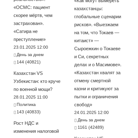
«Как могут вымереть
«ОСМС: пациент
казахстанцы:
скорее мёртв, чем
глобальные сценарии
застрахован».
рисков». «Выезжаем
«Сатира не
на том, что Токаев —
преступление»
китаист» —
23.01.2025 12:00
Сыроежкин о Токаеве
День за днем
и Си, секретных
144 (40821)
делах и о Масимове».
«Казахстан хвалят за
Казахстан VS
отмену смертной
Узбекистан: кто круче
казни и критикуют за
по военной мощи?
пытки и ограничения
28.01.2025 11:00
Политика
свобод»
143 (40833)
24.01.2025 12:00
День за днем
Рост НДС и
1161 (42489)
изменения налоговой