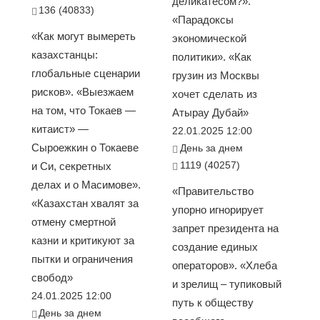
деликатесом?».
136 (40833)
«Парадоксы
«Как могут вымереть
экономической
казахстанцы:
политики». «Как
глобальные сценарии
грузин из Москвы
рисков». «Выезжаем
хочет сделать из
на том, что Токаев —
Атырау Дубай»
китаист» —
22.01.2025 12:00
Сыроежкин о Токаеве
День за днем
1119 (40257)
и Си, секретных
делах и о Масимове».
«Правительство
«Казахстан хвалят за
упорно игнорирует
отмену смертной
запрет президента на
казни и критикуют за
создание единых
пытки и ограничения
операторов». «Хлеба
свобод»
и зрелищ – тупиковый
24.01.2025 12:00
путь к обществу
День за днем