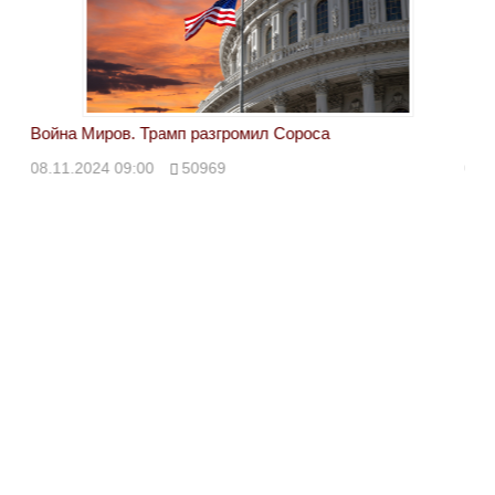
Война Миров. Трамп разгромил Сороса
Вой
08.11.2024 09:00
50969
08.