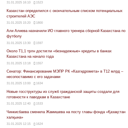
31.01.2025 16:10
1523
Казахстан определился с окончательным списком потенциальных
строителей АЭС
31.01.2025 15:20
1800
Али Алиева назначили ИО главного тренера сборной Казахстана по
футболу
31.01.2025 13:30
1597
Около Т1,1 трлн достигли «безнадежные» кредиты в банках
Казахстана на начало года
31.01.2025 13:18
1557
Сенатор: Финансирование МЭПР РК «Казгидромета» в Т12 млрд –
несопоставимо с его задачами
31.01.2025 13:00
1634
Новые госструктуры из служб гражданской защиты создали для
готовности к паводкам в Казахстане
31.01.2025 12:40
1533
Чинкисбаева сменила Жамишева на посту главы фонда «Қазақстан
халқына»
31.01.2025 12:15
1624