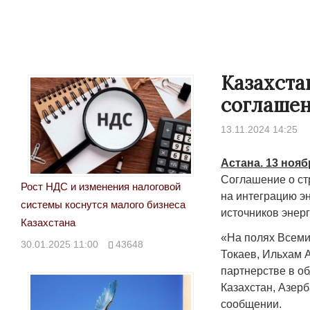
Казахста
соглашен
13.11.2024 14:25
Астана. 13 нояб
Соглашение о ст
Рост НДС и изменения налоговой
на интеграцию эн
системы коснутся малого бизнеса
источников энер
Народ выбрал свет
Казахстана
«На полях Всеми
17.10.2024 17:00
2
30.01.2025 11:00
43648
Токаев, Ильхам 
партнерстве в о
Казахстан, Азер
сообщении.