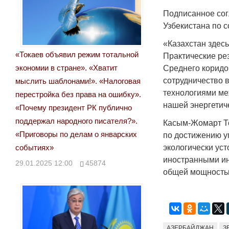
Подписанное сог
Узбекистана по 
«Казахстан здесь
«Токаев объявил режим тотальной
Практические ре
экономии в стране». «Хватит
Среднего коридо
сотрудничество 
мыслить шаблонами!». «Налоговая
технологиями ме
перестройка без права на ошибку».
нашей энергетич
«Почему президент РК публично
поддержал народного писателя?».
Касым-Жомарт То
«Приговоры по делам о январских
по достижению у
событиях»
экологически уст
иностранными ин
29.01.2025 12:00
45874
общей мощностью
АЗЕРБАЙДЖАН
З