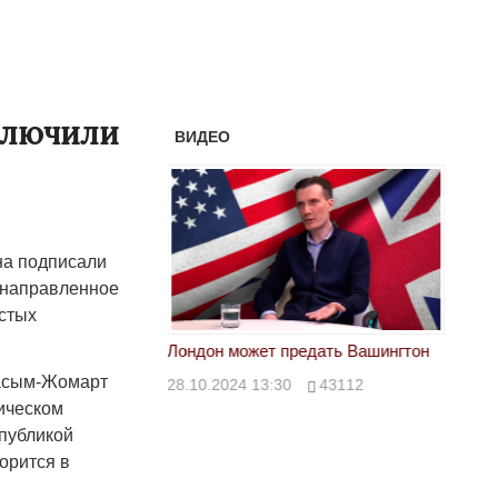
аключили
ВИДЕО
на подписали
, направленное
истых
тан не говорит всей
Лондон может предать Вашингтон
Электр
Касым-Жомарт
28.10.2024 13:30
43112
24.10.
ическом
00
39623
спубликой
орится в