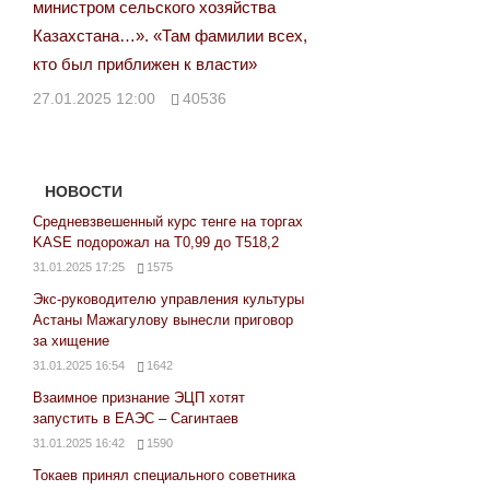
министром сельского хозяйства
Казахстана…». «Там фамилии всех,
кто был приближен к власти»
27.01.2025 12:00
40536
НОВОСТИ
Средневзвешенный курс тенге на торгах
KASE подорожал на Т0,99 до Т518,2
31.01.2025 17:25
1575
Экс-руководителю управления культуры
Астаны Мажагулову вынесли приговор
за хищение
31.01.2025 16:54
1642
Взаимное признание ЭЦП хотят
запустить в ЕАЭС – Сагинтаев
31.01.2025 16:42
1590
Токаев принял специального советника