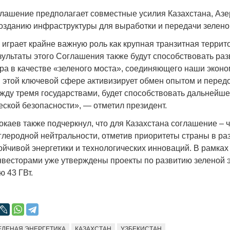
лашение предполагает совместные усилия Казахстана, Аз
созданию инфраструктуры для выработки и передачи зелено
 играет крайне важную роль как крупная транзитная террит
зультаты этого Соглашения также будут способствовать ра
Война Мир
ра в качестве «зеленого моста», соединяющего наши эконо
в этой ключевой сфере активизирует обмен опытом и пере
жду тремя государствами, будет способствовать дальнейш
еской безопасности», — отметил президент.
каев также подчеркнул, что для Казахстана соглашение – ч
глеродной нейтральности, отметив приоритеты страны в ра
ойчивой энергетики и технологических инноваций. В рамках
весторами уже утверждены проекты по развитию зеленой э
 43 ГВт.
Война Миров.
Сороса
08.11.2024 09:
ЕЛЕНАЯ ЭНЕРГЕТИКА
КАЗАХСТАН
УЗБЕКИСТАН