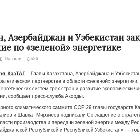
н, Азербайджан и Узбекистан з
ие по «зеленой» энергетике
Новости
526
ря. КазТАГ
– Главы Казахстана, Азербайджана и Узбекиста
ратегическом партнерстве в области «зеленой» энергетики
ергетических систем трех стран и развитие экологически ч
гии, сообщает пресс-служба Акорды.
Странная забастовка в Жанаозене.
«Новый Казахс
Дарига не ждёт конфискации.
правды»
рного климатического саммита СOP 29 главы государств 
9972
Алиев и Шавкат Мирзиеев подписали Соглашение о стратег
Авиакомпании сравнили с
29.10.2024 09:
бласти производства и передачи зеленой энергии между Ре
мошенниками
байджанской Республикой и Республикой Узбекистан», — гов
30.10.2024 14:00
28888