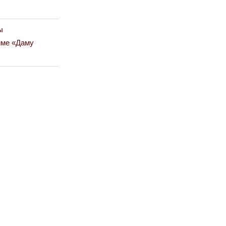
ы
мме «Даму