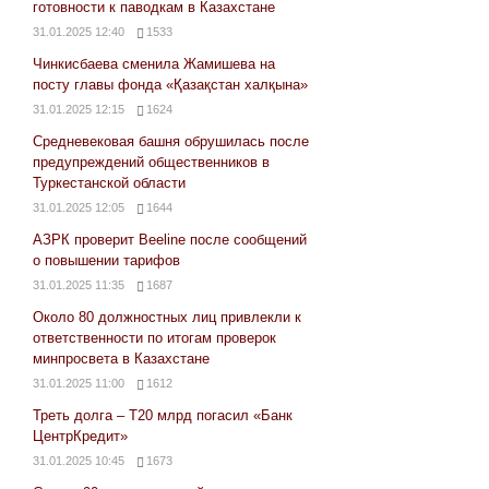
готовности к паводкам в Казахстане
31.01.2025 12:40
1533
Чинкисбаева сменила Жамишева на
посту главы фонда «Қазақстан халқына»
31.01.2025 12:15
1624
Средневековая башня обрушилась после
предупреждений общественников в
Туркестанской области
31.01.2025 12:05
1644
АЗРК проверит Beeline после сообщений
о повышении тарифов
31.01.2025 11:35
1687
Около 80 должностных лиц привлекли к
ответственности по итогам проверок
минпросвета в Казахстане
31.01.2025 11:00
1612
Треть долга – Т20 млрд погасил «Банк
ЦентрКредит»
31.01.2025 10:45
1673