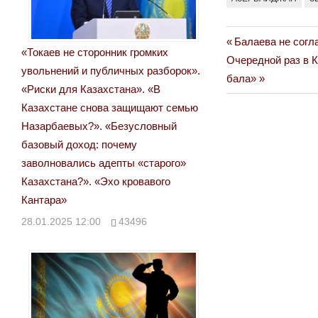
Previous
Балаева не согл
Навигация
«Токаев не сторонник громких
Next
Post:
Очередной раз в 
увольнений и публичных разборок».
по
Post:
бала»
«Риски для Казахстана». «В
записям
Казахстане снова защищают семью
Назарбаевых?». «Безусловный
базовый доход: почему
заволновались адепты «старого»
Казахстана?». «Эхо кровавого
Кантара»
28.01.2025 12:00
43496