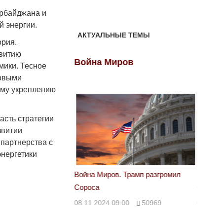
ербайджана и
й энергии.
АКТУАЛЬНЫЕ ТЕМЫ
ория.
звитию
ов
Война Миров
Войн
мики. Тесное
довыми
ему укреплению
асть стратегии
звитии
 партнерства с
нергетики
 Трамп разгромил
Война Миров. Трамп разгромил
Война 
Сороса
Сорос
00
50969
08.11.2024 09:00
50969
08.11.