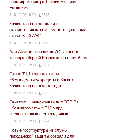
премьер-министра Японии Акихису
Нагашиму
31.01.2025 16:10
1523
Казахстан определился с
окончательным списком потенциальных
строителей АЭС
31.01.2025 15:20
1800
Али Алиева назначили ИО главного
тренера сборной Казахстана по футболу
31.01.2025 13:30
1597
Около Т1,1 трлн достигли
«безнадежные» кредиты в банках
Казахстана на начало года
31.01.2025 13:18
1557
Сенатор: Финансирование МЭПР РК
«Казгидромета» в Т12 млрд –
несопоставимо с его задачами
31.01.2025 13:00
1634
Новые госструктуры из служб
гражданской защиты создали для