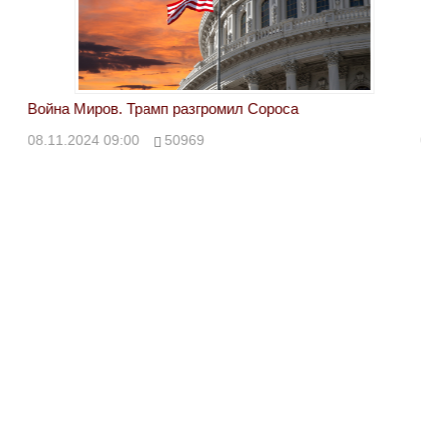
Война Миров. Трамп разгромил Сороса
Вой
08.11.2024 09:00
50969
08.