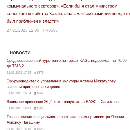
коммунального секторов». «Если бы я стал министром
сельского хозяйства Казахстана…». «Там фамилии всех, кто
был приближен к власти»
27.01.2025 12:00
40536
НОВОСТИ
Средневзвешенный курс тенге на торгах KASE подорожал на Т0,99
до Т518,2
31.01.2025 17:25
1575
Экс-руководителю управления культуры Астаны Мажагулову
вынесли приговор за хищение
31.01.2025 16:54
1642
Взаимное признание ЭЦП хотят запустить в ЕАЭС – Сагинтаев
31.01.2025 16:42
1590
Токаев принял специального советника премьер-министра Японии
Акихису Нагашиму
31.01.2025 16:10
1523