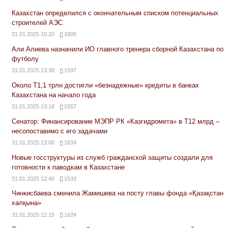
Казахстан определился с окончательным списком потенциальных
строителей АЭС
31.01.2025 15:20
1800
Али Алиева назначили ИО главного тренера сборной Казахстана по
футболу
31.01.2025 13:30
1597
Около Т1,1 трлн достигли «безнадежные» кредиты в банках
Казахстана на начало года
31.01.2025 13:18
1557
Сенатор: Финансирование МЭПР РК «Казгидромета» в Т12 млрд –
несопоставимо с его задачами
31.01.2025 13:00
1634
Новые госструктуры из служб гражданской защиты создали для
готовности к паводкам в Казахстане
31.01.2025 12:40
1533
Чинкисбаева сменила Жамишева на посту главы фонда «Қазақстан
халқына»
31.01.2025 12:15
1624