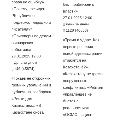
права на ошибку».
был приближен к
«Почему президент
власти»
РК публично
27.01.2025 12:00
поддержал народного
День за днем
писателя?».
1128 (40536)
«Приговоры по делам
«Трамп в ударе. Как
о январских
первые решения
событиях»
новой администрации
29.01.2025 12:00
отразятся на
День за днем
Казахстане?».
149 (45874)
«Казахстану не грозят
«Токаев не сторонник
вооруженные
громких увольнений и
конфликты». «Рейтинг
публичных разборок».
управленцев не
«Риски для
бьется с
Казахстана». «В
реальностью».
Казахстане снова
«ОСМС: пациент