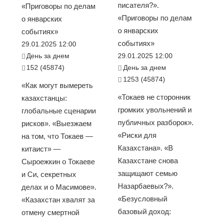
писателя?».
«Приговоры по делам
«Приговоры по делам
о январских
о январских
событиях»
событиях»
29.01.2025 12:00
День за днем
29.01.2025 12:00
152 (45874)
День за днем
1253 (45874)
«Как могут вымереть
«Токаев не сторонник
казахстанцы:
громких увольнений и
глобальные сценарии
публичных разборок».
рисков». «Выезжаем
«Риски для
на том, что Токаев —
Казахстана». «В
китаист» —
Казахстане снова
Сыроежкин о Токаеве
защищают семью
и Си, секретных
Назарбаевых?».
делах и о Масимове».
«Безусловный
«Казахстан хвалят за
базовый доход:
отмену смертной