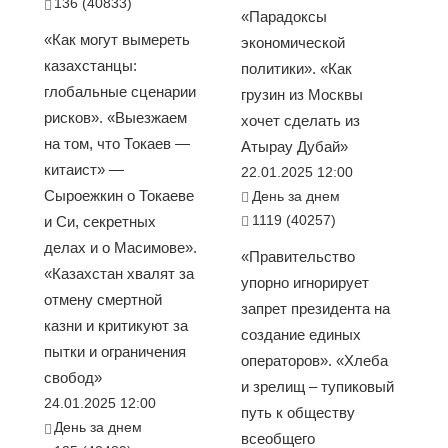
136 (40833)
«Парадоксы
«Как могут вымереть
экономической
казахстанцы:
политики». «Как
глобальные сценарии
грузин из Москвы
рисков». «Выезжаем
хочет сделать из
на том, что Токаев —
Атырау Дубай»
китаист» —
22.01.2025 12:00
Сыроежкин о Токаеве
День за днем
1119 (40257)
и Си, секретных
делах и о Масимове».
«Правительство
«Казахстан хвалят за
упорно игнорирует
отмену смертной
запрет президента на
казни и критикуют за
создание единых
пытки и ограничения
операторов». «Хлеба
свобод»
и зрелищ – тупиковый
24.01.2025 12:00
путь к обществу
День за днем
всеобщего