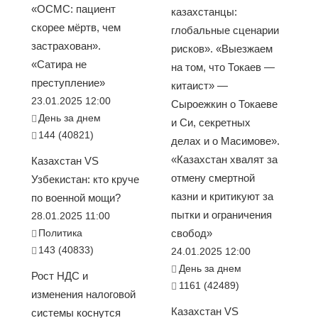
«ОСМС: пациент
казахстанцы:
скорее мёртв, чем
глобальные сценарии
застрахован».
рисков». «Выезжаем
«Сатира не
на том, что Токаев —
преступление»
китаист» —
23.01.2025 12:00
Сыроежкин о Токаеве
День за днем
и Си, секретных
144 (40821)
делах и о Масимове».
«Казахстан хвалят за
Казахстан VS
отмену смертной
Узбекистан: кто круче
казни и критикуют за
по военной мощи?
пытки и ограничения
28.01.2025 11:00
Политика
свобод»
143 (40833)
24.01.2025 12:00
День за днем
Рост НДС и
1161 (42489)
изменения налоговой
Казахстан VS
системы коснутся