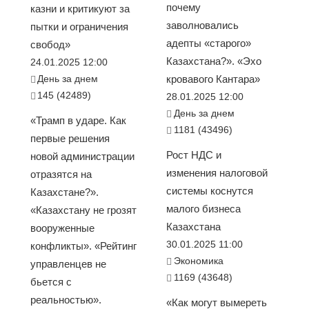
почему
казни и критикуют за
заволновались
пытки и ограничения
адепты «старого»
свобод»
Казахстана?». «Эхо
24.01.2025 12:00
День за днем
кровавого Кантара»
145 (42489)
28.01.2025 12:00
День за днем
«Трамп в ударе. Как
1181 (43496)
первые решения
Рост НДС и
новой администрации
изменения налоговой
отразятся на
системы коснутся
Казахстане?».
малого бизнеса
«Казахстану не грозят
Казахстана
вооруженные
30.01.2025 11:00
конфликты». «Рейтинг
Экономика
управленцев не
1169 (43648)
бьется с
реальностью».
«Как могут вымереть