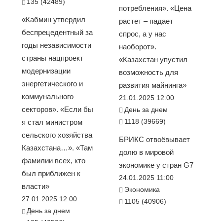
135 (42489)
потребления». «Цена
«Кабмин утвердил
растет – падает
беспрецедентный за
спрос, а у нас
годы независимости
наоборот».
страны нацпроект
«Казахстан упустил
модернизации
возможность для
энергетического и
развития майнинга»
коммунального
21.01.2025 12:00
секторов». «Если бы
День за днем
1118 (39669)
я стал министром
сельского хозяйства
БРИКС отвоёвывает
Казахстана…». «Там
долю в мировой
фамилии всех, кто
экономике у стран G7
был приближен к
24.01.2025 11:00
власти»
Экономика
27.01.2025 12:00
1105 (40906)
День за днем