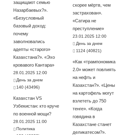
защищают семью
скорее мёртв, чем
Назарбаевых?».
застрахован».
«Безусловный
«Сатира не
базовый доход:
преступление»
почему
23.01.2025 12:00
заволновались
День за днем
адепты «старого»
1124 (40821)
Казахстана?». «Эхо
«Как «трампономика
кровавого Кантара»
2.0» может повлиять
28.01.2025 12:00
на нефть и
День за днем
Казахстан?». «Цены
140 (43496)
на картофель могут
Казахстан VS
взлететь до 750
Узбекистан: кто круче
тенге». «Когда
по военной мощи?
говядина в
28.01.2025 11:00
Казахстане станет
Политика
деликатесом?».