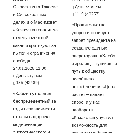
Сыроежкин о Токаеве
День за днем
1119 (40257)
и Си, секретных
делах и о Масимове».
«Правительство
«Казахстан хвалят за
упорно игнорирует
отмену смертной
запрет президента на
казни и критикуют за
создание единых
пытки и ограничения
операторов». «Хлеба
свобод»
и зрелищ – тупиковый
24.01.2025 12:00
путь к обществу
День за днем
всеобщего
135 (42489)
потребления». «Цена
«Кабмин утвердил
растет – падает
беспрецедентный за
спрос, а у нас
годы независимости
наоборот».
страны нацпроект
«Казахстан упустил
модернизации
возможность для
энергетического и
развития майнинга»