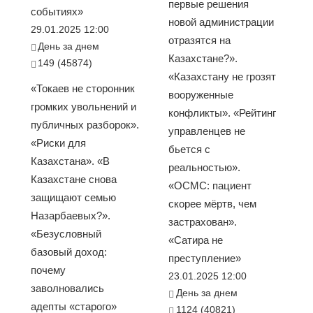
первые решения
событиях»
новой администрации
29.01.2025 12:00
отразятся на
День за днем
Казахстане?».
149 (45874)
«Казахстану не грозят
«Токаев не сторонник
вооруженные
громких увольнений и
конфликты». «Рейтинг
публичных разборок».
управленцев не
«Риски для
бьется с
Казахстана». «В
реальностью».
Казахстане снова
«ОСМС: пациент
защищают семью
скорее мёртв, чем
Назарбаевых?».
застрахован».
«Безусловный
«Сатира не
базовый доход:
преступление»
почему
23.01.2025 12:00
заволновались
День за днем
адепты «старого»
1124 (40821)