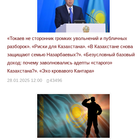
«Токаев не сторонник громких увольнений и публичных
разборок». «Риски для Казахстана». «В Казахстане снова
защищают семью Назарбаевых?». «Безусловный базовый
доход: почему заволновались адепты «старого»
Казахстана?». «Эхо кровавого Кантара»
28.01.2025 12:00
43496