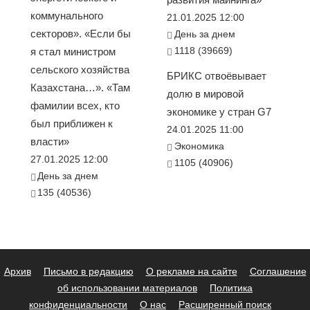
коммунального
21.01.2025 12:00
секторов». «Если бы
День за днем
1118 (39669)
я стал министром
сельского хозяйства
БРИКС отвоёвывает
Казахстана…». «Там
долю в мировой
фамилии всех, кто
экономике у стран G7
был приближен к
24.01.2025 11:00
власти»
Экономика
27.01.2025 12:00
1105 (40906)
День за днем
135 (40536)
Архив
Письмо в редакцию
О рекламе на сайте
Соглашение
об использовании материалов
Политика
конфиденциальности
О нас
Расширенный поиск