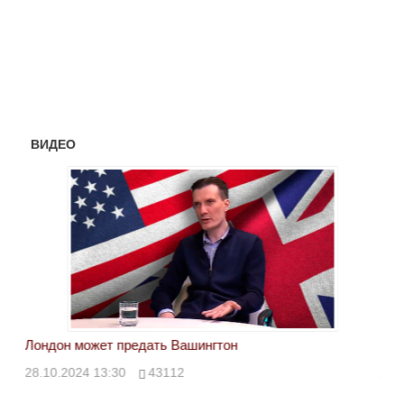
ВИДЕО
Лондон может предать Вашингтон
Эле
28.10.2024 13:30
43112
24.