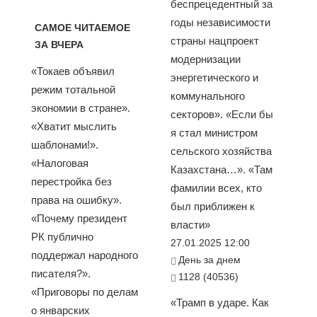
беспрецедентный за
годы независимости
САМОЕ ЧИТАЕМОЕ
страны нацпроект
ЗА ВЧЕРА
модернизации
«Токаев объявил
энергетического и
режим тотальной
коммунального
экономии в стране».
секторов». «Если бы
«Хватит мыслить
я стал министром
шаблонами!».
сельского хозяйства
«Налоговая
Казахстана…». «Там
перестройка без
фамилии всех, кто
права на ошибку».
был приближен к
«Почему президент
власти»
РК публично
27.01.2025 12:00
поддержал народного
День за днем
писателя?».
1128 (40536)
«Приговоры по делам
«Трамп в ударе. Как
о январских