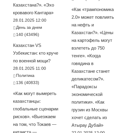
Казахстана?». «Эхо
«Как «трампономика
кровавого Кантара»
2.0» может повлиять
28.01.2025 12:00
на нефть и
День за днем
Казахстан?». «Цены
140 (43496)
на картофель могут
Казахстан VS
взлететь до 750
Узбекистан: кто круче
тенге». «Когда
по военной мощи?
говядина в
28.01.2025 11:00
Казахстане станет
Политика
деликатесом?».
136 (40833)
«Парадоксы
«Как могут вымереть
экономической
казахстанцы:
политики». «Как
глобальные сценарии
грузин из Москвы
рисков». «Выезжаем
хочет сделать из
на том, что Токаев —
Атырау Дубай»
китаист» —
22.01.2025 12:00