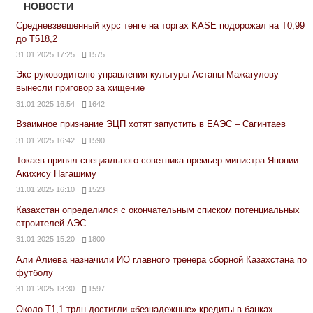
НОВОСТИ
Средневзвешенный курс тенге на торгах KASE подорожал на Т0,99
до Т518,2
31.01.2025 17:25
1575
Экс-руководителю управления культуры Астаны Мажагулову
вынесли приговор за хищение
31.01.2025 16:54
1642
Взаимное признание ЭЦП хотят запустить в ЕАЭС – Сагинтаев
31.01.2025 16:42
1590
Токаев принял специального советника премьер-министра Японии
Акихису Нагашиму
31.01.2025 16:10
1523
Казахстан определился с окончательным списком потенциальных
строителей АЭС
31.01.2025 15:20
1800
Али Алиева назначили ИО главного тренера сборной Казахстана по
футболу
31.01.2025 13:30
1597
Около Т1,1 трлн достигли «безнадежные» кредиты в банках