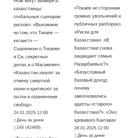
«Как могут вымереть
«Токаев не сторонник
казахстанцы:
громких увольнений и
глобальные сценарии
публичных разборок».
рисков». «Выезжаем
«Риски для
на том, что Токаев —
Казахстана». «В
китаист» —
Казахстане снова
Сыроежкин о Токаеве
защищают семью
и Си, секретных
Назарбаевых?».
делах и о Масимове».
«Безусловный
«Казахстан хвалят за
базовый доход:
отмену смертной
почему
казни и критикуют за
заволновались
пытки и ограничения
адепты «старого»
свобод»
Казахстана?». «Эхо
24.01.2025 12:00
День за днем
кровавого Кантара»
145 (42489)
28.01.2025 12:00
День за днем