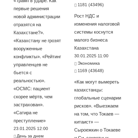
«Трамп в ударе. Как
1181 (43496)
первые решения
Рост НДС и
новой администрации
изменения налоговой
отразятся на
системы коснутся
Казахстане?».
малого бизнеса
«Казахстану не грозят
Казахстана
вооруженные
30.01.2025 11:00
конфликты». «Рейтинг
Экономика
управленцев не
1169 (43648)
бьется с
реальностью».
«Как могут вымереть
«ОСМС: пациент
казахстанцы:
скорее мёртв, чем
глобальные сценарии
застрахован».
рисков». «Выезжаем
«Сатира не
на том, что Токаев —
преступление»
китаист» —
23.01.2025 12:00
Сыроежкин о Токаеве
День за днем
и Си, секретных