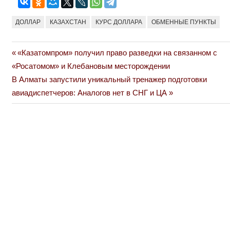
ДОЛЛАР
КАЗАХСТАН
КУРС ДОЛЛАРА
ОБМЕННЫЕ ПУНКТЫ
Previous
«Казатомпром» получил право разведки на связанном с
Навигация
Post:
«Росатомом» и Клебановым месторождении
по
Next
В Алматы запустили уникальный тренажер подготовки
Post:
авиадиспетчеров: Аналогов нет в СНГ и ЦА
записям