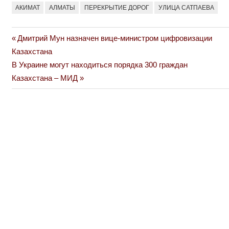
АКИМАТ
АЛМАТЫ
ПЕРЕКРЫТИЕ ДОРОГ
УЛИЦА САТПАЕВА
Previous
Дмитрий Мун назначен вице-министром цифровизации
Навигация
Post:
Казахстана
по
Next
В Украине могут находиться порядка 300 граждан
Post:
Казахстана – МИД
записям