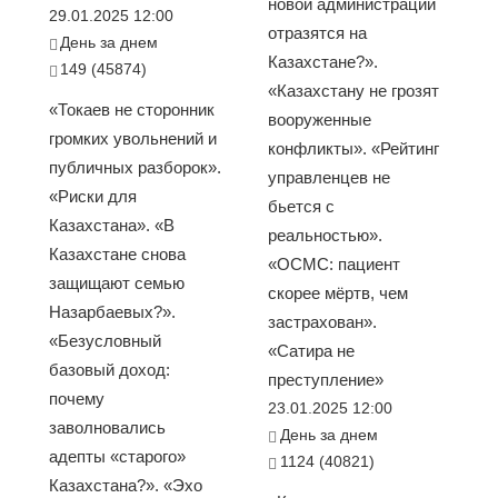
новой администрации
29.01.2025 12:00
отразятся на
День за днем
Казахстане?».
149 (45874)
«Казахстану не грозят
«Токаев не сторонник
вооруженные
громких увольнений и
конфликты». «Рейтинг
публичных разборок».
управленцев не
«Риски для
бьется с
Казахстана». «В
реальностью».
Казахстане снова
«ОСМС: пациент
защищают семью
скорее мёртв, чем
Назарбаевых?».
застрахован».
«Безусловный
«Сатира не
базовый доход:
преступление»
почему
23.01.2025 12:00
заволновались
День за днем
адепты «старого»
1124 (40821)
Казахстана?». «Эхо