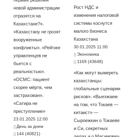
Рост НДС и
новой администрации
изменения налоговой
отразятся на
системы коснутся
Казахстане?».
малого бизнеса
«Казахстану не грозят
Казахстана
вооруженные
30.01.2025 11:00
конфликты». «Рейтинг
Экономика
управленцев не
1169 (43648)
бьется с
реальностью».
«Как могут вымереть
«ОСМС: пациент
казахстанцы:
скорее мёртв, чем
глобальные сценарии
застрахован».
рисков». «Выезжаем
«Сатира не
на том, что Токаев —
преступление»
китаист» —
23.01.2025 12:00
Сыроежкин о Токаеве
День за днем
и Си, секретных
144 (40821)
делах и о Масимове».