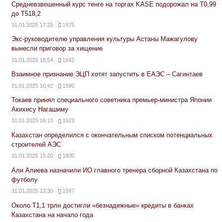
Средневзвешенный курс тенге на торгах KASE подорожал на Т0,99
до Т518,2
31.01.2025 17:25
1575
Экс-руководителю управления культуры Астаны Мажагулову
вынесли приговор за хищение
31.01.2025 16:54
1642
Взаимное признание ЭЦП хотят запустить в ЕАЭС – Сагинтаев
31.01.2025 16:42
1590
Токаев принял специального советника премьер-министра Японии
Акихису Нагашиму
31.01.2025 16:10
1523
Казахстан определился с окончательным списком потенциальных
строителей АЭС
31.01.2025 15:20
1800
Али Алиева назначили ИО главного тренера сборной Казахстана по
футболу
31.01.2025 13:30
1597
Около Т1,1 трлн достигли «безнадежные» кредиты в банках
Казахстана на начало года