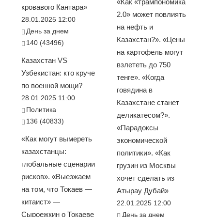
«Как «трампономика
кровавого Кантара»
2.0» может повлиять
28.01.2025 12:00
на нефть и
День за днем
Казахстан?». «Цены
140 (43496)
на картофель могут
Казахстан VS
взлететь до 750
Узбекистан: кто круче
тенге». «Когда
по военной мощи?
говядина в
28.01.2025 11:00
Казахстане станет
Политика
деликатесом?».
136 (40833)
«Парадоксы
«Как могут вымереть
экономической
казахстанцы:
политики». «Как
глобальные сценарии
грузин из Москвы
рисков». «Выезжаем
хочет сделать из
на том, что Токаев —
Атырау Дубай»
китаист» —
22.01.2025 12:00
Сыроежкин о Токаеве
День за днем