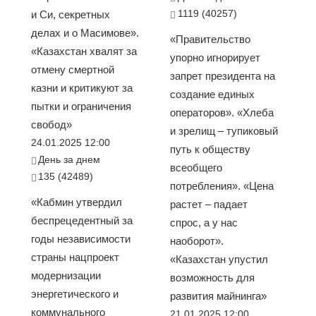
1119 (40257)
и Си, секретных
делах и о Масимове».
«Правительство
«Казахстан хвалят за
упорно игнорирует
отмену смертной
запрет президента на
казни и критикуют за
создание единых
пытки и ограничения
операторов». «Хлеба
свобод»
и зрелищ – тупиковый
24.01.2025 12:00
путь к обществу
День за днем
всеобщего
135 (42489)
потребления». «Цена
«Кабмин утвердил
растет – падает
беспрецедентный за
спрос, а у нас
годы независимости
наоборот».
страны нацпроект
«Казахстан упустил
модернизации
возможность для
энергетического и
развития майнинга»
коммунального
21.01.2025 12:00