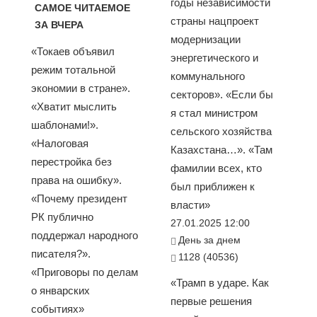
годы независимости
САМОЕ ЧИТАЕМОЕ
страны нацпроект
ЗА ВЧЕРА
модернизации
«Токаев объявил
энергетического и
режим тотальной
коммунального
экономии в стране».
секторов». «Если бы
«Хватит мыслить
я стал министром
шаблонами!».
сельского хозяйства
«Налоговая
Казахстана…». «Там
перестройка без
фамилии всех, кто
права на ошибку».
был приближен к
«Почему президент
власти»
РК публично
27.01.2025 12:00
поддержал народного
День за днем
писателя?».
1128 (40536)
«Приговоры по делам
«Трамп в ударе. Как
о январских
первые решения
событиях»