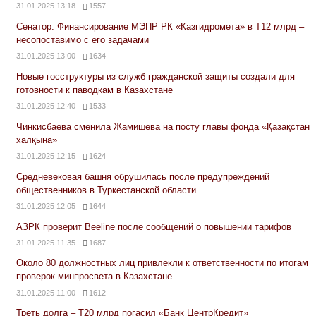
31.01.2025 13:18
1557
Сенатор: Финансирование МЭПР РК «Казгидромета» в Т12 млрд –
несопоставимо с его задачами
31.01.2025 13:00
1634
Новые госструктуры из служб гражданской защиты создали для
готовности к паводкам в Казахстане
31.01.2025 12:40
1533
Чинкисбаева сменила Жамишева на посту главы фонда «Қазақстан
халқына»
31.01.2025 12:15
1624
Средневековая башня обрушилась после предупреждений
общественников в Туркестанской области
31.01.2025 12:05
1644
АЗРК проверит Beeline после сообщений о повышении тарифов
31.01.2025 11:35
1687
Около 80 должностных лиц привлекли к ответственности по итогам
проверок минпросвета в Казахстане
31.01.2025 11:00
1612
Треть долга – Т20 млрд погасил «Банк ЦентрКредит»