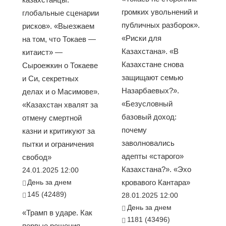
громких увольнений и
глобальные сценарии
публичных разборок».
рисков». «Выезжаем
«Риски для
на том, что Токаев —
Казахстана». «В
китаист» —
Казахстане снова
Сыроежкин о Токаеве
защищают семью
и Си, секретных
Назарбаевых?».
делах и о Масимове».
«Безусловный
«Казахстан хвалят за
базовый доход:
отмену смертной
почему
казни и критикуют за
заволновались
пытки и ограничения
адепты «старого»
свобод»
Казахстана?». «Эхо
24.01.2025 12:00
День за днем
кровавого Кантара»
145 (42489)
28.01.2025 12:00
День за днем
«Трамп в ударе. Как
1181 (43496)
первые решения