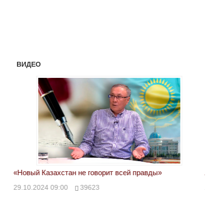
ВИДЕО
«Новый Казахстан не говорит всей правды»
Лон
ми
29.10.2024 09:00
39623
28.