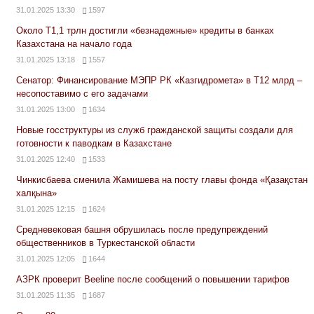
31.01.2025 13:30
1597
Около Т1,1 трлн достигли «безнадежные» кредиты в банках
Казахстана на начало года
31.01.2025 13:18
1557
Сенатор: Финансирование МЭПР РК «Казгидромета» в Т12 млрд –
несопоставимо с его задачами
31.01.2025 13:00
1634
Новые госструктуры из служб гражданской защиты создали для
готовности к паводкам в Казахстане
31.01.2025 12:40
1533
Чинкисбаева сменила Жамишева на посту главы фонда «Қазақстан
халқына»
31.01.2025 12:15
1624
Средневековая башня обрушилась после предупреждений
общественников в Туркестанской области
31.01.2025 12:05
1644
АЗРК проверит Beeline после сообщений о повышении тарифов
31.01.2025 11:35
1687