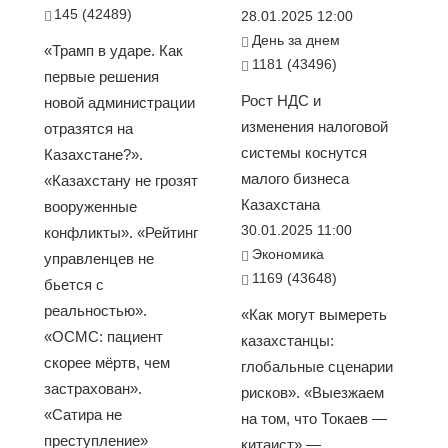
145 (42489)
28.01.2025 12:00
День за днем
«Трамп в ударе. Как
1181 (43496)
первые решения
Рост НДС и
новой администрации
изменения налоговой
отразятся на
системы коснутся
Казахстане?».
малого бизнеса
«Казахстану не грозят
Казахстана
вооруженные
30.01.2025 11:00
конфликты». «Рейтинг
Экономика
управленцев не
1169 (43648)
бьется с
реальностью».
«Как могут вымереть
«ОСМС: пациент
казахстанцы:
скорее мёртв, чем
глобальные сценарии
застрахован».
рисков». «Выезжаем
«Сатира не
на том, что Токаев —
преступление»
китаист» —