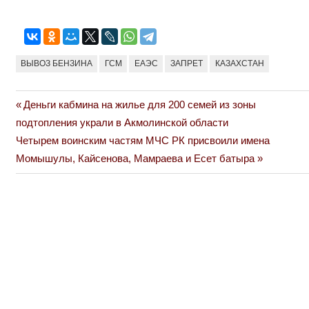
ВЫВОЗ БЕНЗИНА
ГСМ
ЕАЭС
ЗАПРЕТ
КАЗАХСТАН
Previous
Деньги кабмина на жилье для 200 семей из зоны
Навигация
Post:
подтопления украли в Акмолинской области
по
Next
Четырем воинским частям МЧС РК присвоили имена
Post:
Момышулы, Кайсенова, Мамраева и Есет батыра
записям