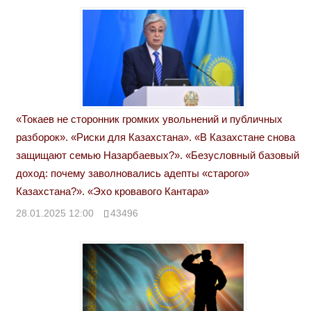
«Токаев не сторонник громких увольнений и публичных
разборок». «Риски для Казахстана». «В Казахстане снова
защищают семью Назарбаевых?». «Безусловный базовый
доход: почему заволновались адепты «старого»
Казахстана?». «Эхо кровавого Кантара»
28.01.2025 12:00
43496