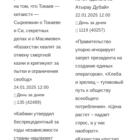
на том, что Токаев —
Атырау Дубай»
китаист» —
22.01.2025 12:00
Сыроежкин о Токаеве
День за днем
1119 (40257)
и Си, секретных
делах и о Масимове».
«Правительство
«Казахстан хвалят за
упорно игнорирует
отмену смертной
запрет президента на
казни и критикуют за
создание единых
пытки и ограничения
операторов». «Хлеба
свобод»
и зрелищ – тупиковый
24.01.2025 12:00
путь к обществу
День за днем
всеобщего
135 (42489)
потребления». «Цена
«Кабмин утвердил
растет – падает
беспрецедентный за
спрос, а у нас
годы независимости
наоборот».
страны нацпроект
«Казахстан упустил