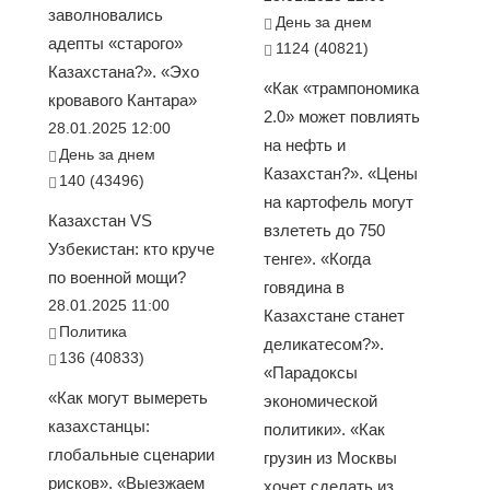
заволновались
День за днем
адепты «старого»
1124 (40821)
Казахстана?». «Эхо
«Как «трампономика
кровавого Кантара»
2.0» может повлиять
28.01.2025 12:00
на нефть и
День за днем
Казахстан?». «Цены
140 (43496)
на картофель могут
Казахстан VS
взлететь до 750
Узбекистан: кто круче
тенге». «Когда
по военной мощи?
говядина в
28.01.2025 11:00
Казахстане станет
Политика
деликатесом?».
136 (40833)
«Парадоксы
«Как могут вымереть
экономической
казахстанцы:
политики». «Как
глобальные сценарии
грузин из Москвы
рисков». «Выезжаем
хочет сделать из