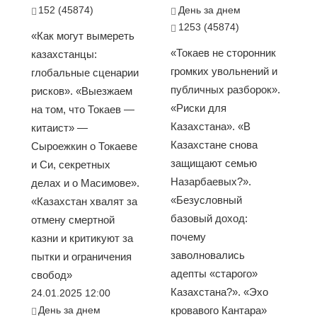
152 (45874)
День за днем
1253 (45874)
«Как могут вымереть
«Токаев не сторонник
казахстанцы:
громких увольнений и
глобальные сценарии
публичных разборок».
рисков». «Выезжаем
«Риски для
на том, что Токаев —
Казахстана». «В
китаист» —
Казахстане снова
Сыроежкин о Токаеве
защищают семью
и Си, секретных
Назарбаевых?».
делах и о Масимове».
«Безусловный
«Казахстан хвалят за
базовый доход:
отмену смертной
почему
казни и критикуют за
заволновались
пытки и ограничения
адепты «старого»
свобод»
Казахстана?». «Эхо
24.01.2025 12:00
День за днем
кровавого Кантара»