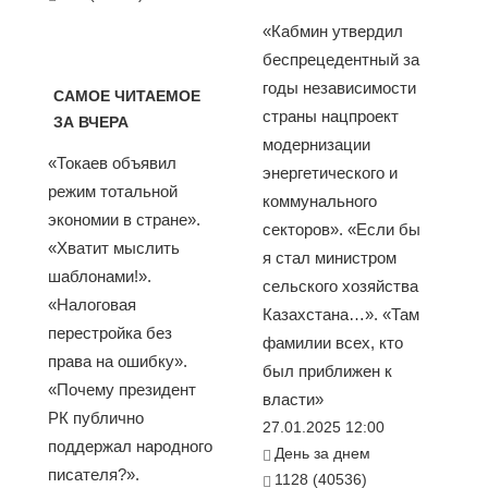
«Кабмин утвердил
беспрецедентный за
годы независимости
САМОЕ ЧИТАЕМОЕ
страны нацпроект
ЗА ВЧЕРА
модернизации
«Токаев объявил
энергетического и
режим тотальной
коммунального
экономии в стране».
секторов». «Если бы
«Хватит мыслить
я стал министром
шаблонами!».
сельского хозяйства
«Налоговая
Казахстана…». «Там
перестройка без
фамилии всех, кто
права на ошибку».
был приближен к
«Почему президент
власти»
РК публично
27.01.2025 12:00
поддержал народного
День за днем
писателя?».
1128 (40536)