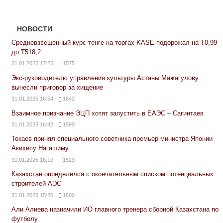
НОВОСТИ
Средневзвешенный курс тенге на торгах KASE подорожал на Т0,99
до Т518,2
31.01.2025 17:25
1575
Экс-руководителю управления культуры Астаны Мажагулову
вынесли приговор за хищение
31.01.2025 16:54
1642
Взаимное признание ЭЦП хотят запустить в ЕАЭС – Сагинтаев
31.01.2025 16:42
1590
Токаев принял специального советника премьер-министра Японии
Акихису Нагашиму
31.01.2025 16:10
1523
Казахстан определился с окончательным списком потенциальных
строителей АЭС
31.01.2025 15:20
1800
Али Алиева назначили ИО главного тренера сборной Казахстана по
футболу