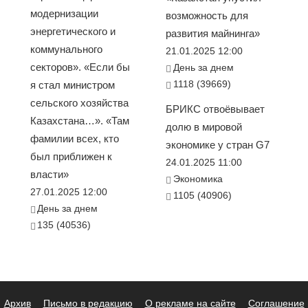
модернизации
возможность для
энергетического и
развития майнинга»
коммунального
21.01.2025 12:00
секторов». «Если бы
День за днем
1118 (39669)
я стал министром
сельского хозяйства
БРИКС отвоёвывает
Казахстана…». «Там
долю в мировой
фамилии всех, кто
экономике у стран G7
был приближен к
24.01.2025 11:00
власти»
Экономика
27.01.2025 12:00
1105 (40906)
День за днем
135 (40536)
Архив
Письмо в редакцию
О рекламе на сайте
Соглашение