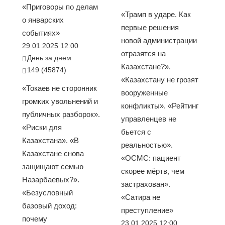
«Приговоры по делам
«Трамп в ударе. Как
о январских
первые решения
событиях»
новой администрации
29.01.2025 12:00
отразятся на
День за днем
Казахстане?».
149 (45874)
«Казахстану не грозят
«Токаев не сторонник
вооруженные
громких увольнений и
конфликты». «Рейтинг
публичных разборок».
управленцев не
«Риски для
бьется с
Казахстана». «В
реальностью».
Казахстане снова
«ОСМС: пациент
защищают семью
скорее мёртв, чем
Назарбаевых?».
застрахован».
«Безусловный
«Сатира не
базовый доход:
преступление»
почему
23.01.2025 12:00