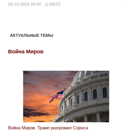
ми
29.10.2024 09:00
39623
28.
АКТУАЛЬНЫЕ ТЕМЫ
Война Миров
Во
Война Миров. Трамп разгромил Сороса
Вой