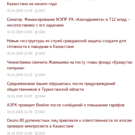
Казахстана на начало года
31.01.2025 13:18
1557
Сенатор: Финансирование МЭПР РК «Казгидромета» в Т12 млрд –
несопоставимо с его задачами
31.01.2025 13:00
1634
Новые госструктуры из служб гражданской защиты создали для
готовности к паводкам в Казахстане
31.01.2025 12:40
1533
Чинкисбаева сменила Жамишева на посту главы фонда «Қазақстан
халқына»
31.01.2025 12:15
1624
Средневековая башня обрушилась после предупреждений
общественников в Туркестанской области
31.01.2025 12:05
1644
АЗРК проверит Beeline после сообщений о повышении тарифов
31.01.2025 11:35
1687
Около 80 должностных лиц привлекли к ответственности по итогам
проверок минпросвета в Казахстане
31.01.2025 11:00
1612