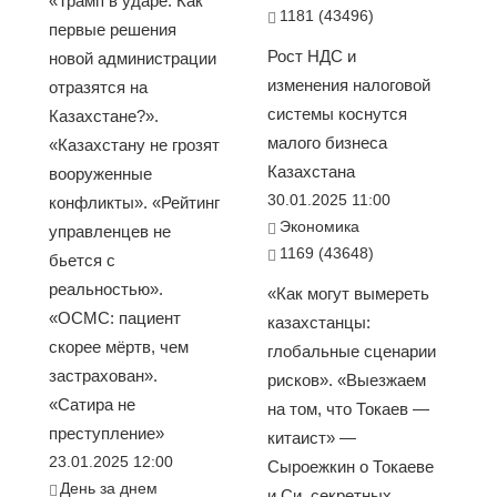
«Трамп в ударе. Как
1181 (43496)
первые решения
Рост НДС и
новой администрации
изменения налоговой
отразятся на
системы коснутся
Казахстане?».
малого бизнеса
«Казахстану не грозят
Казахстана
вооруженные
30.01.2025 11:00
конфликты». «Рейтинг
Экономика
управленцев не
1169 (43648)
бьется с
реальностью».
«Как могут вымереть
«ОСМС: пациент
казахстанцы:
скорее мёртв, чем
глобальные сценарии
застрахован».
рисков». «Выезжаем
«Сатира не
на том, что Токаев —
преступление»
китаист» —
23.01.2025 12:00
Сыроежкин о Токаеве
День за днем
и Си, секретных