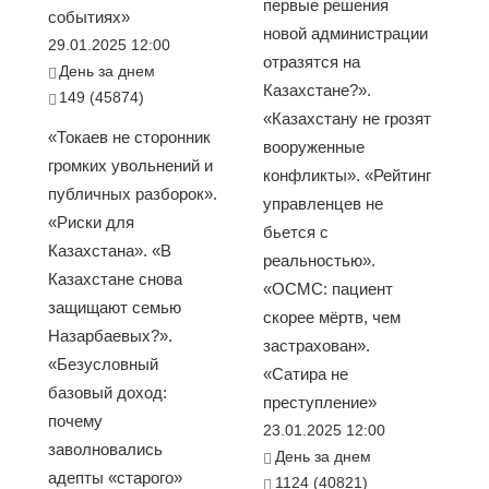
первые решения
событиях»
новой администрации
29.01.2025 12:00
отразятся на
День за днем
Казахстане?».
149 (45874)
«Казахстану не грозят
«Токаев не сторонник
вооруженные
громких увольнений и
конфликты». «Рейтинг
публичных разборок».
управленцев не
«Риски для
бьется с
Казахстана». «В
реальностью».
Казахстане снова
«ОСМС: пациент
защищают семью
скорее мёртв, чем
Назарбаевых?».
застрахован».
«Безусловный
«Сатира не
базовый доход:
преступление»
почему
23.01.2025 12:00
заволновались
День за днем
адепты «старого»
1124 (40821)