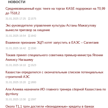
НОВОСТИ
Средневзвешенный курс тенге на торгах KASE подорожал на Т0,99
до Т518,2
31.01.2025 17:25
1575
Экс-руководителю управления культуры Астаны Мажагулову
вынесли приговор за хищение
31.01.2025 16:54
1642
Взаимное признание ЭЦП хотят запустить в ЕАЭС – Сагинтаев
31.01.2025 16:42
1590
Токаев принял специального советника премьер-министра Японии
Акихису Нагашиму
31.01.2025 16:10
1523
Казахстан определился с окончательным списком потенциальных
строителей АЭС
31.01.2025 15:20
1800
Али Алиева назначили ИО главного тренера сборной Казахстана по
футболу
31.01.2025 13:30
1597
Около Т1,1 трлн достигли «безнадежные» кредиты в банках