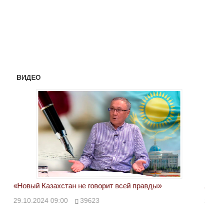
ВИДЕО
«Новый Казахстан не говорит всей правды»
Лон
ми
29.10.2024 09:00
39623
28.