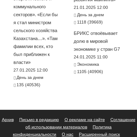
коммунального
21.01.2025 12:00
секторов». «Если бы
День за днем
1118 (39669)
я стал министром
сельского хозяйства
БРИКС отвоёвывает
Казахстана…». «Там
долю в мировой
фамилии всех, кто
экономике у стран G7
был приближен к
24.01.2025 11:00
власти»
Экономика
27.01.2025 12:00
1105 (40906)
День за днем
135 (40536)
Архив
Письмо в редакцию
О рекламе на сайте
Соглашение
об использовании материалов
Политика
конфиденциальности
О нас
Расширенный поиск