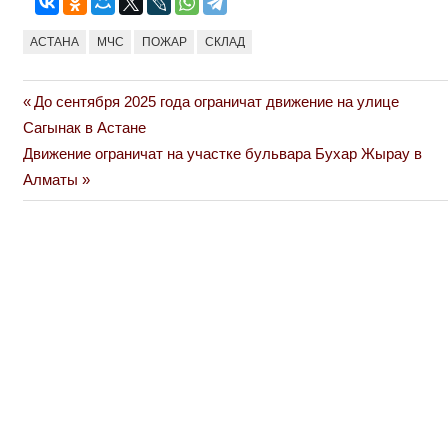
АСТАНА
МЧС
ПОЖАР
СКЛАД
Previous
До сентября 2025 года ограничат движение на улице
Навигация
Post:
Сагынак в Астане
по
Next
Движение ограничат на участке бульвара Бухар Жырау в
Post:
Алматы
записям