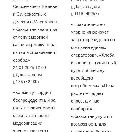
Сыроежкин о Токаеве
День за днем
1119 (40257)
и Си, секретных
делах и о Масимове».
«Правительство
«Казахстан хвалят за
упорно игнорирует
отмену смертной
запрет президента на
казни и критикуют за
создание единых
пытки и ограничения
операторов». «Хлеба
свобод»
и зрелищ – тупиковый
24.01.2025 12:00
путь к обществу
День за днем
всеобщего
135 (42489)
потребления». «Цена
«Кабмин утвердил
растет – падает
беспрецедентный за
спрос, а у нас
годы независимости
наоборот».
страны нацпроект
«Казахстан упустил
модернизации
возможность для
энергетического и
развития майнинга»