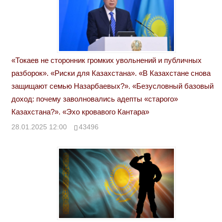
«Токаев не сторонник громких увольнений и публичных
разборок». «Риски для Казахстана». «В Казахстане снова
защищают семью Назарбаевых?». «Безусловный базовый
доход: почему заволновались адепты «старого»
Казахстана?». «Эхо кровавого Кантара»
28.01.2025 12:00
43496