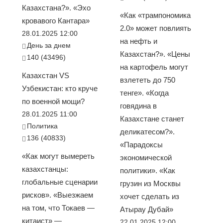
Казахстана?». «Эхо
«Как «трампономика
кровавого Кантара»
2.0» может повлиять
28.01.2025 12:00
на нефть и
День за днем
Казахстан?». «Цены
140 (43496)
на картофель могут
Казахстан VS
взлететь до 750
Узбекистан: кто круче
тенге». «Когда
по военной мощи?
говядина в
28.01.2025 11:00
Казахстане станет
Политика
деликатесом?».
136 (40833)
«Парадоксы
«Как могут вымереть
экономической
казахстанцы:
политики». «Как
глобальные сценарии
грузин из Москвы
рисков». «Выезжаем
хочет сделать из
на том, что Токаев —
Атырау Дубай»
китаист» —
22.01.2025 12:00