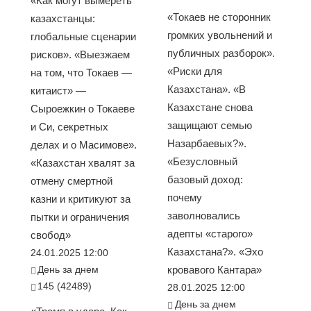
«Как могут вымереть
«Токаев не сторонник
казахстанцы:
громких увольнений и
глобальные сценарии
публичных разборок».
рисков». «Выезжаем
«Риски для
на том, что Токаев —
Казахстана». «В
китаист» —
Казахстане снова
Сыроежкин о Токаеве
защищают семью
и Си, секретных
Назарбаевых?».
делах и о Масимове».
«Безусловный
«Казахстан хвалят за
базовый доход:
отмену смертной
почему
казни и критикуют за
заволновались
пытки и ограничения
адепты «старого»
свобод»
Казахстана?». «Эхо
24.01.2025 12:00
День за днем
кровавого Кантара»
145 (42489)
28.01.2025 12:00
День за днем