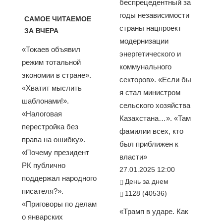
беспрецедентный за
годы независимости
САМОЕ ЧИТАЕМОЕ
страны нацпроект
ЗА ВЧЕРА
модернизации
«Токаев объявил
энергетического и
режим тотальной
коммунального
экономии в стране».
секторов». «Если бы
«Хватит мыслить
я стал министром
шаблонами!».
сельского хозяйства
«Налоговая
Казахстана…». «Там
перестройка без
фамилии всех, кто
права на ошибку».
был приближен к
«Почему президент
власти»
РК публично
27.01.2025 12:00
поддержал народного
День за днем
писателя?».
1128 (40536)
«Приговоры по делам
«Трамп в ударе. Как
о январских