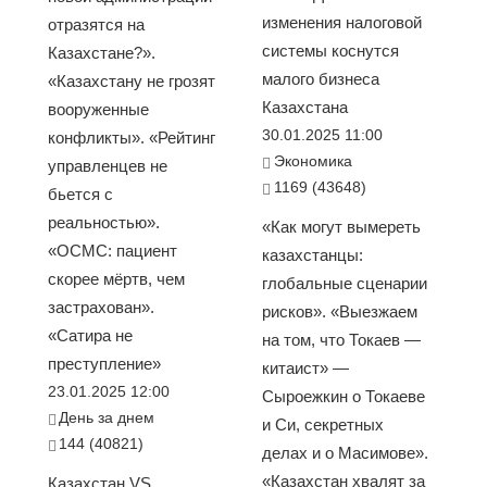
изменения налоговой
отразятся на
системы коснутся
Казахстане?».
малого бизнеса
«Казахстану не грозят
Казахстана
вооруженные
30.01.2025 11:00
конфликты». «Рейтинг
Экономика
управленцев не
1169 (43648)
бьется с
реальностью».
«Как могут вымереть
«ОСМС: пациент
казахстанцы:
скорее мёртв, чем
глобальные сценарии
застрахован».
рисков». «Выезжаем
«Сатира не
на том, что Токаев —
преступление»
китаист» —
23.01.2025 12:00
Сыроежкин о Токаеве
День за днем
и Си, секретных
144 (40821)
делах и о Масимове».
«Казахстан хвалят за
Казахстан VS