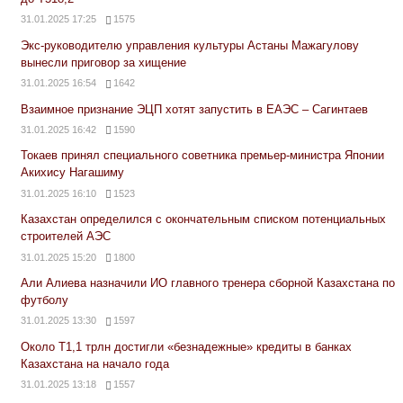
31.01.2025 17:25
1575
Экс-руководителю управления культуры Астаны Мажагулову
вынесли приговор за хищение
31.01.2025 16:54
1642
Взаимное признание ЭЦП хотят запустить в ЕАЭС – Сагинтаев
31.01.2025 16:42
1590
Токаев принял специального советника премьер-министра Японии
Акихису Нагашиму
31.01.2025 16:10
1523
Казахстан определился с окончательным списком потенциальных
строителей АЭС
31.01.2025 15:20
1800
Али Алиева назначили ИО главного тренера сборной Казахстана по
футболу
31.01.2025 13:30
1597
Около Т1,1 трлн достигли «безнадежные» кредиты в банках
Казахстана на начало года
31.01.2025 13:18
1557