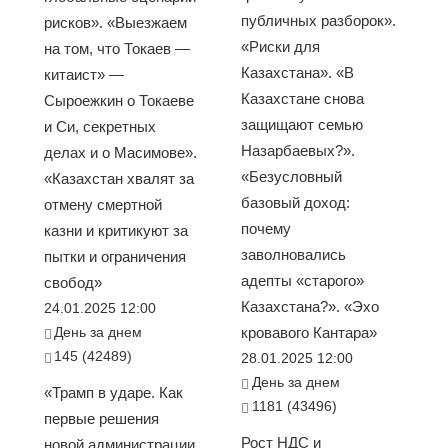
публичных разборок».
рисков». «Выезжаем
«Риски для
на том, что Токаев —
Казахстана». «В
китаист» —
Казахстане снова
Сыроежкин о Токаеве
защищают семью
и Си, секретных
Назарбаевых?».
делах и о Масимове».
«Безусловный
«Казахстан хвалят за
базовый доход:
отмену смертной
почему
казни и критикуют за
заволновались
пытки и ограничения
адепты «старого»
свобод»
Казахстана?». «Эхо
24.01.2025 12:00
День за днем
кровавого Кантара»
145 (42489)
28.01.2025 12:00
День за днем
«Трамп в ударе. Как
1181 (43496)
первые решения
Рост НДС и
новой администрации