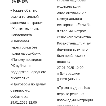
страны нацпроект
ЗА ВЧЕРА
модернизации
«Токаев объявил
энергетического и
режим тотальной
коммунального
экономии в стране».
секторов». «Если бы
«Хватит мыслить
я стал министром
шаблонами!».
сельского хозяйства
«Налоговая
Казахстана…». «Там
перестройка без
фамилии всех, кто
права на ошибку».
был приближен к
«Почему президент
власти»
РК публично
27.01.2025 12:00
поддержал народного
День за днем
писателя?».
1128 (40536)
«Приговоры по делам
«Трамп в ударе. Как
о январских
первые решения
событиях»
новой администрации
29.01.2025 12:00