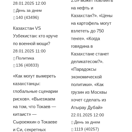
2.0» может повлиять
28.01.2025 12:00
на нефть и
День за днем
Казахстан?». «Цены
140 (43496)
на картофель могут
Казахстан VS
взлететь до 750
Узбекистан: кто круче
тенге». «Когда
по военной мощи?
говядина в
28.01.2025 11:00
Казахстане станет
Политика
деликатесом?».
136 (40833)
«Парадоксы
«Как могут вымереть
экономической
казахстанцы:
политики». «Как
глобальные сценарии
грузин из Москвы
рисков». «Выезжаем
хочет сделать из
на том, что Токаев —
Атырау Дубай»
китаист» —
22.01.2025 12:00
Сыроежкин о Токаеве
День за днем
1119 (40257)
и Си, секретных