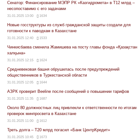
Сенатор: Финансирование МЭПР РК «Казгидромета» в Т12 млрд –
несопоставимо с его задачами
31.01.2025 13:00
1634
Новые госструктуры из служб гражданской защиты создали для
готовности к паводкам в Казахстане
31.01.2025 12:40
1533
Чинкисбаева сменила Жамишева на посту главы фонда «Қазақстан
халқына»
31.01.2025 12:15
1624
Средневековая башня обрушилась после предупреждений
общественников в Туркестанской области
31.01.2025 12:05
1644
АЗРК проверит Beeline после сообщений о повышении тарифов
31.01.2025 11:35
1687
Около 80 должностных лиц привлекли к ответственности по итогам
проверок минпросвета в Казахстане
31.01.2025 11:00
1612
Треть долга – Т20 млрд погасил «Банк ЦентрКредит»
31.01.2025 10:45
1673