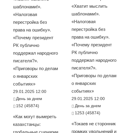
«Хватит мыслить
шаблонами!».
шаблонами!».
«Налоговая
«Налоговая
перестройка без
перестройка без
права на ошибку».
права на ошибку».
«Почему президент
«Почему президент
РК публично
РК публично
поддержал народного
поддержал народного
писателя?».
писателя?».
«Приговоры по делам
«Приговоры по делам
о январских
о январских
событиях»
событиях»
29.01.2025 12:00
День за днем
29.01.2025 12:00
152 (45874)
День за днем
1253 (45874)
«Как могут вымереть
«Токаев не сторонник
казахстанцы:
громких увольнений и
глобальные сценарии