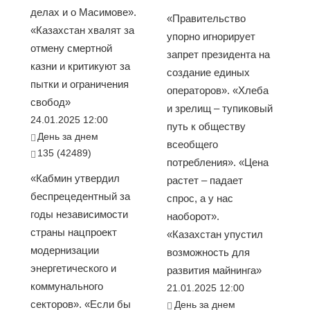
делах и о Масимове».
«Правительство
«Казахстан хвалят за
упорно игнорирует
отмену смертной
запрет президента на
казни и критикуют за
создание единых
пытки и ограничения
операторов». «Хлеба
свобод»
и зрелищ – тупиковый
24.01.2025 12:00
путь к обществу
День за днем
всеобщего
135 (42489)
потребления». «Цена
«Кабмин утвердил
растет – падает
беспрецедентный за
спрос, а у нас
годы независимости
наоборот».
страны нацпроект
«Казахстан упустил
модернизации
возможность для
энергетического и
развития майнинга»
коммунального
21.01.2025 12:00
секторов». «Если бы
День за днем