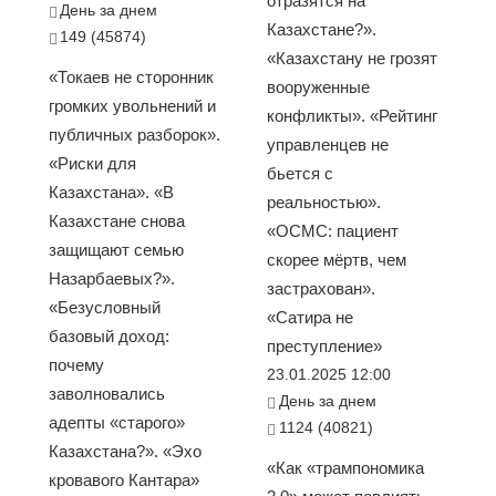
отразятся на
День за днем
Казахстане?».
149 (45874)
«Казахстану не грозят
«Токаев не сторонник
вооруженные
громких увольнений и
конфликты». «Рейтинг
публичных разборок».
управленцев не
«Риски для
бьется с
Казахстана». «В
реальностью».
Казахстане снова
«ОСМС: пациент
защищают семью
скорее мёртв, чем
Назарбаевых?».
застрахован».
«Безусловный
«Сатира не
базовый доход:
преступление»
почему
23.01.2025 12:00
заволновались
День за днем
адепты «старого»
1124 (40821)
Казахстана?». «Эхо
«Как «трампономика
кровавого Кантара»