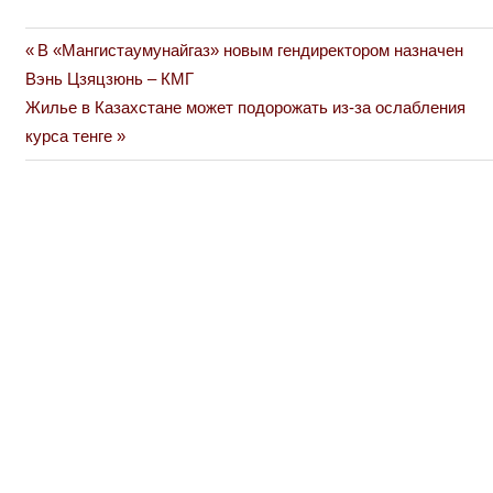
Previous
В «Мангистаумунайгаз» новым гендиректором назначен
Навигация
Post:
Вэнь Цзяцзюнь – КМГ
по
Next
Жилье в Казахстане может подорожать из-за ослабления
Post:
курса тенге
записям