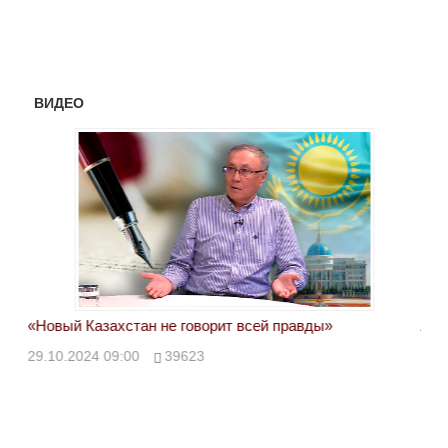
ВИДЕО
«Новый Казахстан не говорит всей правды»
Лон
ми
29.10.2024 09:00
39623
28.