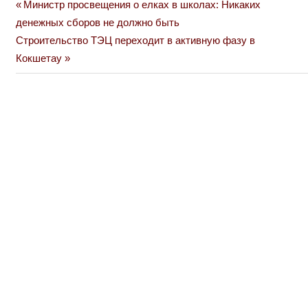
Previous
Министр просвещения о елках в школах: Никаких
Навигация
Post:
денежных сборов не должно быть
по
Next
Строительство ТЭЦ переходит в активную фазу в
Post:
Кокшетау
записям