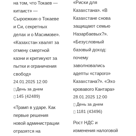
«Риски для
на том, что Токаев —
Казахстана». «В
китаист» —
Казахстане снова
Сыроежкин о Токаеве
защищают семью
и Си, секретных
Назарбаевых?».
делах и о Масимове».
«Безусловный
«Казахстан хвалят за
базовый доход:
отмену смертной
почему
казни и критикуют за
заволновались
пытки и ограничения
адепты «старого»
свобод»
Казахстана?». «Эхо
24.01.2025 12:00
День за днем
кровавого Кантара»
145 (42489)
28.01.2025 12:00
День за днем
«Трамп в ударе. Как
1181 (43496)
первые решения
Рост НДС и
новой администрации
изменения налоговой
отразятся на