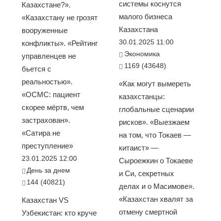
системы коснутся
Казахстане?».
малого бизнеса
«Казахстану не грозят
Казахстана
вооруженные
30.01.2025 11:00
конфликты». «Рейтинг
Экономика
управленцев не
1169 (43648)
бьется с
реальностью».
«Как могут вымереть
«ОСМС: пациент
казахстанцы:
скорее мёртв, чем
глобальные сценарии
застрахован».
рисков». «Выезжаем
«Сатира не
на том, что Токаев —
преступление»
китаист» —
23.01.2025 12:00
Сыроежкин о Токаеве
День за днем
и Си, секретных
144 (40821)
делах и о Масимове».
«Казахстан хвалят за
Казахстан VS
отмену смертной
Узбекистан: кто круче