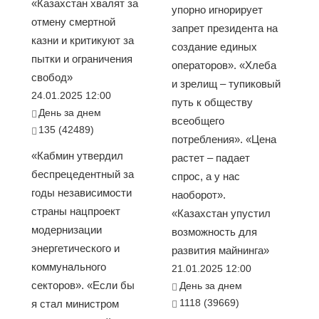
«Казахстан хвалят за
упорно игнорирует
отмену смертной
запрет президента на
казни и критикуют за
создание единых
пытки и ограничения
операторов». «Хлеба
свобод»
и зрелищ – тупиковый
24.01.2025 12:00
путь к обществу
День за днем
всеобщего
135 (42489)
потребления». «Цена
«Кабмин утвердил
растет – падает
беспрецедентный за
спрос, а у нас
годы независимости
наоборот».
страны нацпроект
«Казахстан упустил
модернизации
возможность для
энергетического и
развития майнинга»
коммунального
21.01.2025 12:00
секторов». «Если бы
День за днем
1118 (39669)
я стал министром