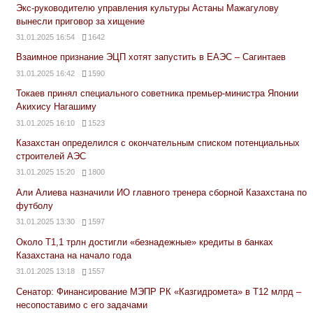
Экс-руководителю управления культуры Астаны Мажагулову
вынесли приговор за хищение
31.01.2025 16:54
1642
Взаимное признание ЭЦП хотят запустить в ЕАЭС – Сагинтаев
31.01.2025 16:42
1590
Токаев принял специального советника премьер-министра Японии
Акихису Нагашиму
31.01.2025 16:10
1523
Казахстан определился с окончательным списком потенциальных
строителей АЭС
31.01.2025 15:20
1800
Али Алиева назначили ИО главного тренера сборной Казахстана по
футболу
31.01.2025 13:30
1597
Около Т1,1 трлн достигли «безнадежные» кредиты в банках
Казахстана на начало года
31.01.2025 13:18
1557
Сенатор: Финансирование МЭПР РК «Казгидромета» в Т12 млрд –
несопоставимо с его задачами