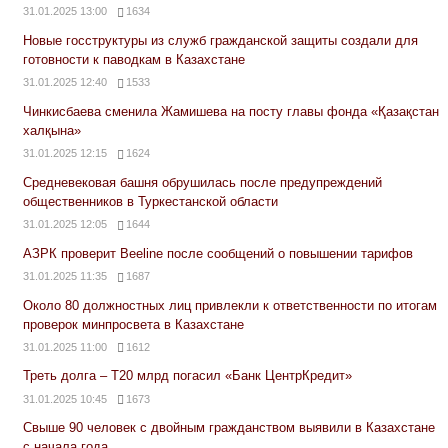
31.01.2025 13:00
1634
Новые госструктуры из служб гражданской защиты создали для
готовности к паводкам в Казахстане
31.01.2025 12:40
1533
Чинкисбаева сменила Жамишева на посту главы фонда «Қазақстан
халқына»
31.01.2025 12:15
1624
Средневековая башня обрушилась после предупреждений
общественников в Туркестанской области
31.01.2025 12:05
1644
АЗРК проверит Beeline после сообщений о повышении тарифов
31.01.2025 11:35
1687
Около 80 должностных лиц привлекли к ответственности по итогам
проверок минпросвета в Казахстане
31.01.2025 11:00
1612
Треть долга – Т20 млрд погасил «Банк ЦентрКредит»
31.01.2025 10:45
1673
Свыше 90 человек с двойным гражданством выявили в Казахстане
с начала года