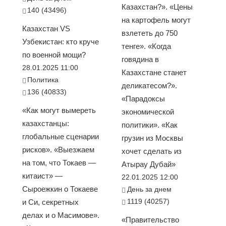
Казахстан?». «Цены
140 (43496)
на картофель могут
Казахстан VS
взлететь до 750
Узбекистан: кто круче
тенге». «Когда
по военной мощи?
говядина в
28.01.2025 11:00
Казахстане станет
Политика
деликатесом?».
136 (40833)
«Парадоксы
«Как могут вымереть
экономической
казахстанцы:
политики». «Как
глобальные сценарии
грузин из Москвы
рисков». «Выезжаем
хочет сделать из
на том, что Токаев —
Атырау Дубай»
китаист» —
22.01.2025 12:00
Сыроежкин о Токаеве
День за днем
1119 (40257)
и Си, секретных
делах и о Масимове».
«Правительство