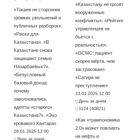
«Казахстану не грозят
«Токаев не сторонник
вооруженные
громких увольнений и
конфликты». «Рейтинг
публичных разборок».
управленцев не
«Риски для
бьется с
Казахстана». «В
реальностью».
Казахстане снова
«ОСМС: пациент
защищают семью
скорее мёртв, чем
Назарбаевых?».
застрахован».
«Безусловный
«Сатира не
базовый доход:
преступление»
почему
23.01.2025 12:00
заволновались
День за днем
адепты «старого»
1124 (40821)
Казахстана?». «Эхо
«Как «трампономика
кровавого Кантара»
2.0» может повлиять
28.01.2025 12:00
на нефть и
День за днем