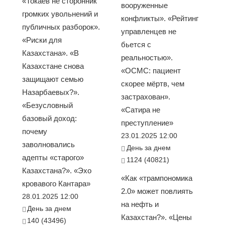
«Токаев не сторонник
вооруженные
громких увольнений и
конфликты». «Рейтинг
публичных разборок».
управленцев не
«Риски для
бьется с
Казахстана». «В
реальностью».
Казахстане снова
«ОСМС: пациент
защищают семью
скорее мёртв, чем
Назарбаевых?».
застрахован».
«Безусловный
«Сатира не
базовый доход:
преступление»
почему
23.01.2025 12:00
заволновались
День за днем
адепты «старого»
1124 (40821)
Казахстана?». «Эхо
«Как «трампономика
кровавого Кантара»
2.0» может повлиять
28.01.2025 12:00
на нефть и
День за днем
Казахстан?». «Цены
140 (43496)