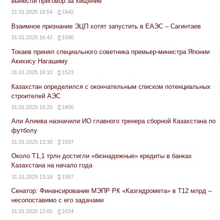
вынесли приговор за хищение
31.01.2025 16:54
1642
Взаимное признание ЭЦП хотят запустить в ЕАЭС – Сагинтаев
31.01.2025 16:42
1590
Токаев принял специального советника премьер-министра Японии
Акихису Нагашиму
31.01.2025 16:10
1523
Казахстан определился с окончательным списком потенциальных
строителей АЭС
31.01.2025 15:20
1800
Али Алиева назначили ИО главного тренера сборной Казахстана по
футболу
31.01.2025 13:30
1597
Около Т1,1 трлн достигли «безнадежные» кредиты в банках
Казахстана на начало года
31.01.2025 13:18
1557
Сенатор: Финансирование МЭПР РК «Казгидромета» в Т12 млрд –
несопоставимо с его задачами
31.01.2025 13:00
1634