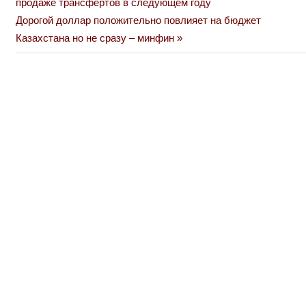
Post:
продаже трансфертов в следующем году
по
Next
Дорогой доллар положительно повлияет на бюджет
Post:
Казахстана но не сразу – минфин
записям