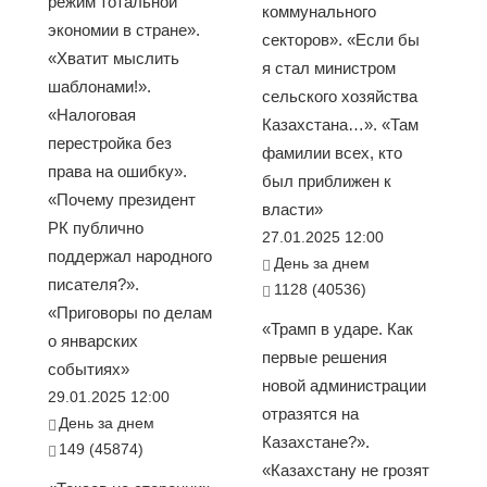
режим тотальной
коммунального
экономии в стране».
секторов». «Если бы
«Хватит мыслить
я стал министром
шаблонами!».
сельского хозяйства
«Налоговая
Казахстана…». «Там
перестройка без
фамилии всех, кто
права на ошибку».
был приближен к
«Почему президент
власти»
РК публично
27.01.2025 12:00
поддержал народного
День за днем
писателя?».
1128 (40536)
«Приговоры по делам
«Трамп в ударе. Как
о январских
первые решения
событиях»
новой администрации
29.01.2025 12:00
отразятся на
День за днем
Казахстане?».
149 (45874)
«Казахстану не грозят