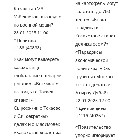
на картофель могут
Казахстан VS
взлететь до 750
Узбекистан: кто круче
тенге». «Когда
по военной мощи?
говядина в
28.01.2025 11:00
Казахстане станет
Политика
деликатесом?».
136 (40833)
«Парадоксы
«Как могут вымереть
экономической
казахстанцы:
политики». «Как
глобальные сценарии
грузин из Москвы
рисков». «Выезжаем
хочет сделать из
на том, что Токаев —
Атырау Дубай»
китаист» —
22.01.2025 12:00
Сыроежкин о Токаеве
День за днем
1119 (40257)
и Си, секретных
делах и о Масимове».
«Правительство
«Казахстан хвалят за
упорно игнорирует