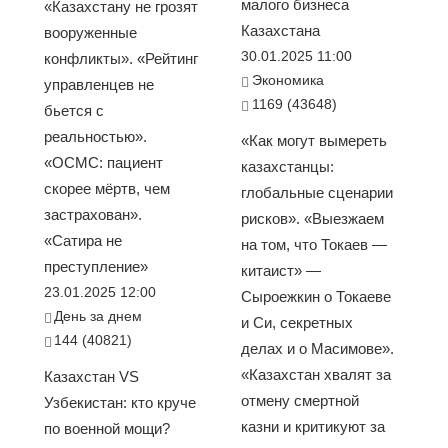
малого бизнеса
«Казахстану не грозят
Казахстана
вооруженные
30.01.2025 11:00
конфликты». «Рейтинг
Экономика
управленцев не
1169 (43648)
бьется с
реальностью».
«Как могут вымереть
«ОСМС: пациент
казахстанцы:
скорее мёртв, чем
глобальные сценарии
застрахован».
рисков». «Выезжаем
«Сатира не
на том, что Токаев —
преступление»
китаист» —
23.01.2025 12:00
Сыроежкин о Токаеве
День за днем
и Си, секретных
144 (40821)
делах и о Масимове».
«Казахстан хвалят за
Казахстан VS
отмену смертной
Узбекистан: кто круче
казни и критикуют за
по военной мощи?