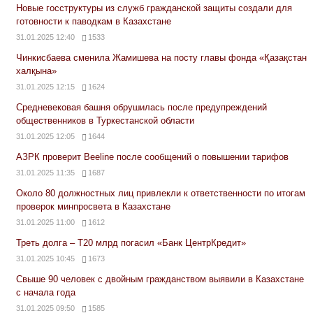
Новые госструктуры из служб гражданской защиты создали для
готовности к паводкам в Казахстане
31.01.2025 12:40
1533
Чинкисбаева сменила Жамишева на посту главы фонда «Қазақстан
халқына»
31.01.2025 12:15
1624
Средневековая башня обрушилась после предупреждений
общественников в Туркестанской области
31.01.2025 12:05
1644
АЗРК проверит Beeline после сообщений о повышении тарифов
31.01.2025 11:35
1687
Около 80 должностных лиц привлекли к ответственности по итогам
проверок минпросвета в Казахстане
31.01.2025 11:00
1612
Треть долга – Т20 млрд погасил «Банк ЦентрКредит»
31.01.2025 10:45
1673
Свыше 90 человек с двойным гражданством выявили в Казахстане
с начала года
31.01.2025 09:50
1585