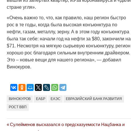
вышли из запертых квартир, из-за коронавируса и «дали
стране угля».
«Очень важно то, что, как правило, наш регион быстро
рос в те годы, когда была высокая конъюнктура по
нефти, газам, металлу, зерну. А в этом году конъюнктура
была так себе: начали год на нефти за $80, закончили на
$71. Несмотря на мягкую сырьевую конъюнктуру, регион
хорошо рос благодаря сильным внутренним драйвером.
Это – новые вещи для нашего региона», — добавил
Винокуров.
ВИНОКУРОВ
ЕАБР
ЕАЭС
ЕВРАЗИЙСКИЙ БАНК РАЗВИТИЯ
РОСТ ВВП
Previous
Сулейменов высказался о предсказуемости Нацбанка и
Навигация