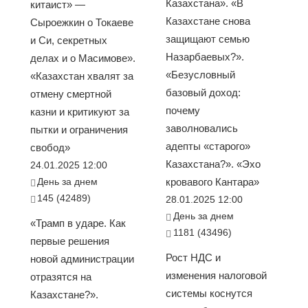
Казахстана». «В
китаист» —
Казахстане снова
Сыроежкин о Токаеве
защищают семью
и Си, секретных
Назарбаевых?».
делах и о Масимове».
«Безусловный
«Казахстан хвалят за
базовый доход:
отмену смертной
почему
казни и критикуют за
заволновались
пытки и ограничения
адепты «старого»
свобод»
Казахстана?». «Эхо
24.01.2025 12:00
День за днем
кровавого Кантара»
145 (42489)
28.01.2025 12:00
День за днем
«Трамп в ударе. Как
1181 (43496)
первые решения
Рост НДС и
новой администрации
изменения налоговой
отразятся на
системы коснутся
Казахстане?».