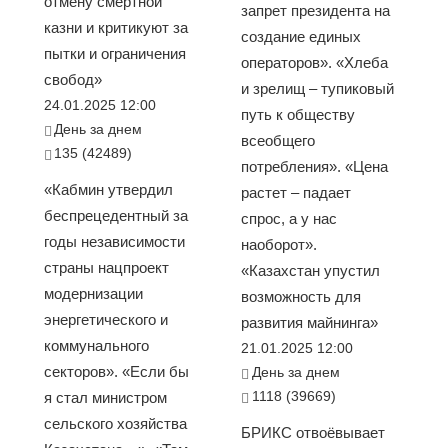
отмену смертной
запрет президента на
казни и критикуют за
создание единых
пытки и ограничения
операторов». «Хлеба
свобод»
и зрелищ – тупиковый
24.01.2025 12:00
путь к обществу
День за днем
всеобщего
135 (42489)
потребления». «Цена
«Кабмин утвердил
растет – падает
беспрецедентный за
спрос, а у нас
годы независимости
наоборот».
страны нацпроект
«Казахстан упустил
модернизации
возможность для
энергетического и
развития майнинга»
коммунального
21.01.2025 12:00
секторов». «Если бы
День за днем
1118 (39669)
я стал министром
сельского хозяйства
БРИКС отвоёвывает