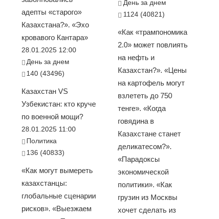
День за днем
адепты «старого»
1124 (40821)
Казахстана?». «Эхо
«Как «трампономика
кровавого Кантара»
2.0» может повлиять
28.01.2025 12:00
на нефть и
День за днем
Казахстан?». «Цены
140 (43496)
на картофель могут
Казахстан VS
взлететь до 750
Узбекистан: кто круче
тенге». «Когда
по военной мощи?
говядина в
28.01.2025 11:00
Казахстане станет
Политика
деликатесом?».
136 (40833)
«Парадоксы
«Как могут вымереть
экономической
казахстанцы:
политики». «Как
глобальные сценарии
грузин из Москвы
рисков». «Выезжаем
хочет сделать из