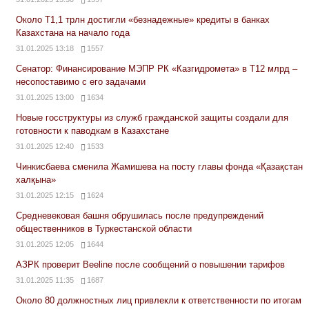
Около Т1,1 трлн достигли «безнадежные» кредиты в банках
Казахстана на начало года
31.01.2025 13:18
1557
Сенатор: Финансирование МЭПР РК «Казгидромета» в Т12 млрд –
несопоставимо с его задачами
31.01.2025 13:00
1634
Новые госструктуры из служб гражданской защиты создали для
готовности к паводкам в Казахстане
31.01.2025 12:40
1533
Чинкисбаева сменила Жамишева на посту главы фонда «Қазақстан
халқына»
31.01.2025 12:15
1624
Средневековая башня обрушилась после предупреждений
общественников в Туркестанской области
31.01.2025 12:05
1644
АЗРК проверит Beeline после сообщений о повышении тарифов
31.01.2025 11:35
1687
Около 80 должностных лиц привлекли к ответственности по итогам