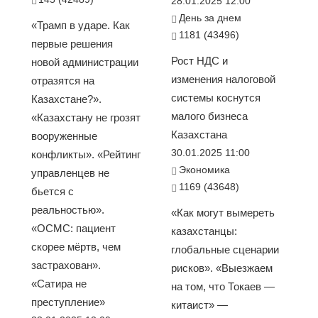
28.01.2025 12:00
День за днем
«Трамп в ударе. Как
1181 (43496)
первые решения
Рост НДС и
новой администрации
изменения налоговой
отразятся на
системы коснутся
Казахстане?».
малого бизнеса
«Казахстану не грозят
Казахстана
вооруженные
30.01.2025 11:00
конфликты». «Рейтинг
Экономика
управленцев не
1169 (43648)
бьется с
реальностью».
«Как могут вымереть
«ОСМС: пациент
казахстанцы:
скорее мёртв, чем
глобальные сценарии
застрахован».
рисков». «Выезжаем
«Сатира не
на том, что Токаев —
преступление»
китаист» —