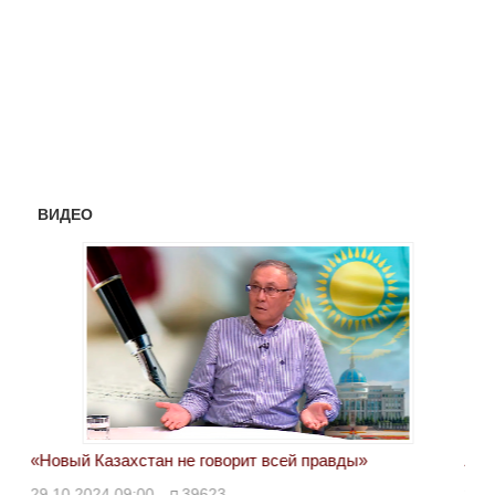
ВИДЕО
«Новый Казахстан не говорит всей правды»
Лон
ми
29.10.2024 09:00
39623
28.