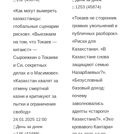
1253 (45874)
«Как могут вымереть
«Токаев не сторонник
казахстанцы:
громких увольнений и
глобальные сценарии
публичных разборок».
рисков». «Выезжаем
«Риски для
на том, что Токаев —
Казахстана». «В
китаист» —
Казахстане снова
Сыроежкин о Токаеве
защищают семью
и Си, секретных
Назарбаевых?».
делах и о Масимове».
«Безусловный
«Казахстан хвалят за
базовый доход:
отмену смертной
почему
казни и критикуют за
заволновались
пытки и ограничения
адепты «старого»
свобод»
Казахстана?». «Эхо
24.01.2025 12:00
День за днем
кровавого Кантара»
145 (42489)