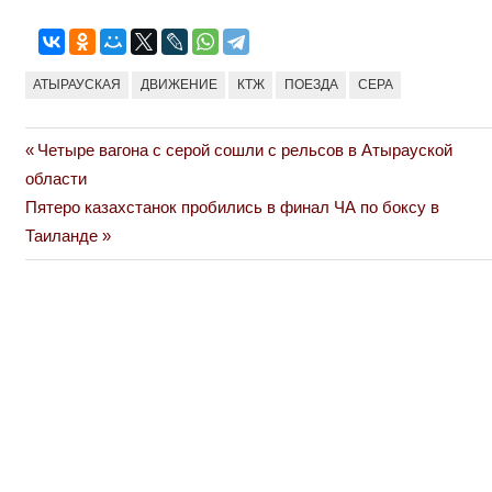
АТЫРАУСКАЯ
ДВИЖЕНИЕ
КТЖ
ПОЕЗДА
СЕРА
Previous
Четыре вагона с серой сошли с рельсов в Атырауской
Навигация
Post:
области
по
Next
Пятеро казахстанок пробились в финал ЧА по боксу в
Post:
Таиланде
записям