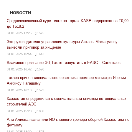
НОВОСТИ
Средневзвешенный курс тенге на торгах KASE подорожал на Т0,99
до Т518,2
31.01.2025 17:25
1575
Экс-руководителю управления культуры Астаны Мажагулову
вынесли приговор за хищение
31.01.2025 16:54
1642
Взаимное признание ЭЦП хотят запустить в ЕАЭС – Сагинтаев
31.01.2025 16:42
1590
Токаев принял специального советника премьер-министра Японии
Акихису Нагашиму
31.01.2025 16:10
1523
Казахстан определился с окончательным списком потенциальных
строителей АЭС
31.01.2025 15:20
1800
Али Алиева назначили ИО главного тренера сборной Казахстана по
футболу
31.01.2025 13:30
1597