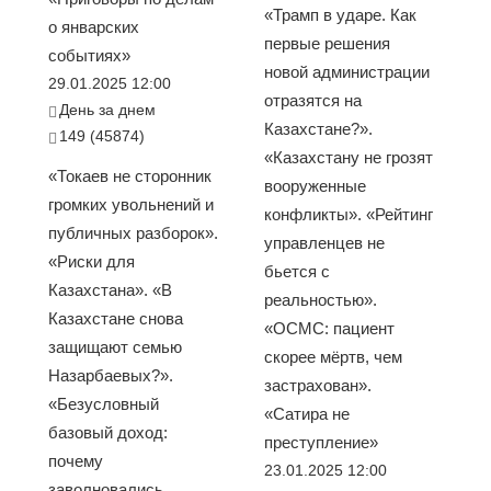
«Трамп в ударе. Как
о январских
первые решения
событиях»
новой администрации
29.01.2025 12:00
отразятся на
День за днем
Казахстане?».
149 (45874)
«Казахстану не грозят
«Токаев не сторонник
вооруженные
громких увольнений и
конфликты». «Рейтинг
публичных разборок».
управленцев не
«Риски для
бьется с
Казахстана». «В
реальностью».
Казахстане снова
«ОСМС: пациент
защищают семью
скорее мёртв, чем
Назарбаевых?».
застрахован».
«Безусловный
«Сатира не
базовый доход:
преступление»
почему
23.01.2025 12:00
заволновались