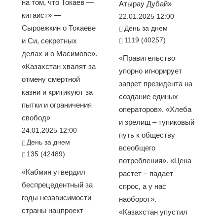
на том, что Токаев —
Атырау Дубай»
китаист» —
22.01.2025 12:00
Сыроежкин о Токаеве
День за днем
1119 (40257)
и Си, секретных
делах и о Масимове».
«Правительство
«Казахстан хвалят за
упорно игнорирует
отмену смертной
запрет президента на
казни и критикуют за
создание единых
пытки и ограничения
операторов». «Хлеба
свобод»
и зрелищ – тупиковый
24.01.2025 12:00
путь к обществу
День за днем
всеобщего
135 (42489)
потребления». «Цена
«Кабмин утвердил
растет – падает
беспрецедентный за
спрос, а у нас
годы независимости
наоборот».
страны нацпроект
«Казахстан упустил