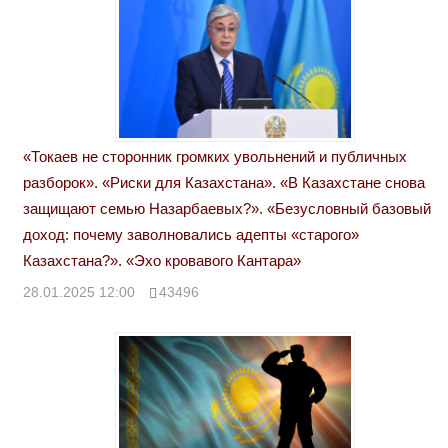
«Токаев не сторонник громких увольнений и публичных
разборок». «Риски для Казахстана». «В Казахстане снова
защищают семью Назарбаевых?». «Безусловный базовый
доход: почему заволновались адепты «старого»
Казахстана?». «Эхо кровавого Кантара»
28.01.2025 12:00
43496