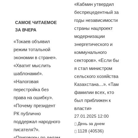
«Кабмин утвердил
беспрецедентный за
годы независимости
САМОЕ ЧИТАЕМОЕ
страны нацпроект
ЗА ВЧЕРА
модернизации
«Токаев объявил
энергетического и
режим тотальной
коммунального
экономии в стране».
секторов». «Если бы
«Хватит мыслить
я стал министром
шаблонами!».
сельского хозяйства
«Налоговая
Казахстана…». «Там
перестройка без
фамилии всех, кто
права на ошибку».
был приближен к
«Почему президент
власти»
РК публично
27.01.2025 12:00
поддержал народного
День за днем
писателя?».
1128 (40536)
«Приговоры по делам