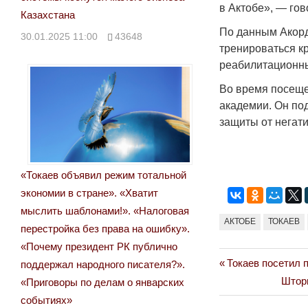
в Актобе», — гов
Казахстана
По данным Акор
30.01.2025 11:00
43648
тренироваться к
реабилитационны
Во время посеще
академии. Он под
защиты от негат
«Токаев объявил режим тотальной
экономии в стране». «Хватит
мыслить шаблонами!». «Налоговая
АКТОБЕ
ТОКАЕВ
перестройка без права на ошибку».
«Почему президент РК публично
Previous
Токаев посетил 
Навигация
поддержал народного писателя?».
Post:
Next
Шторм
«Приговоры по делам о январских
по
Post:
событиях»