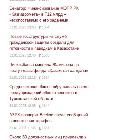
Сенатор: Финансирование МЭПР РК
«Казгидромета» в Т12 млрд –
несопоставимо с его задачами
31.01.2025 13:00
1634
Новые госструктуры из служб
гражданской защиты создали для
готовности к паводкам в Казахстане
31.01.2025 12:40
1533
Чинкисбаева сменила Жамишева на
посту главы фонда «Қазақстан халқына»
31.01.2025 12:15
1624
Средневековая башня обрушилась после
предупреждений общественников в
Туркестанской области
31.01.2025 12:05
1644
АЗРК проверит Beeline после сообщений
о повышении тарифов
31.01.2025 11:35
1687
Около 80 должностных лиц привлекли к