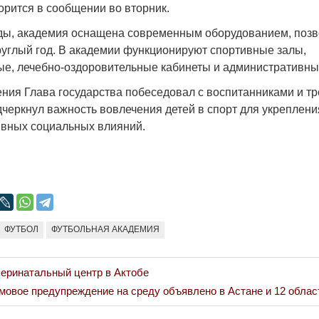
орится в сообщении во вторник.
Народ выбрал свет
Странная заб
Дарига не ждё
ды, академия оснащена современным оборудованием, по
17.10.2024 17:00
29972
Авиакомпании
руглый год. В академии функционируют спортивные залы,
мошенниками
е, лечебно-оздоровительные кабинеты и административн
30.10.2024 14:
ния Глава государства побеседовал с воспитанниками и т
черкнул важность вовлечения детей в спорт для укреплени
ивных социальных влияний.
Война Мир
ФУТБОЛ
ФУТБОЛЬНАЯ АКАДЕМИЯ
перинатальный центр в Актобе
овое предупреждение на среду объявлено в Астане и 12 облас