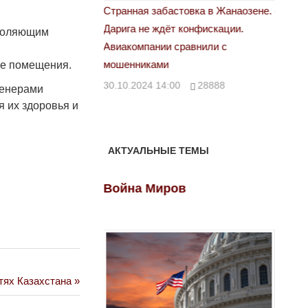
астовка в Жанаозене.
«Новый Казахстан не говорит всей
Лондон
т конфискации.
правды»
зволяющим
28.10.
 сравнили с
29.10.2024 09:00
39623
ые помещения.
00
28888
ренерами
я их здоровья и
АКТУАЛЬНЫЕ ТЕМЫ
ов
Война Миров
Войн
тях Казахстана