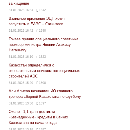
за хищение
31.01.2025 16:54
1642
Взаимное признание ЭЦП хотят
запустить в ЕАЭС – Сагинтаев
31.01.2025 16:42
1590
Токаев принял специального советника
премьер-министра Японии Акихису
Нагашиму
31.01.2025 16:10
1523
Казахстан определился с
окончательным списком потенциальных
строителей АЭС
31.01.2025 15:20
1800
Али Алиева назначили ИО главного
тренера сборной Казахстана по футболу
31.01.2025 13:30
1597
Около Т1,1 трлн достигли
«безнадежные» кредиты в банках
Казахстана на начало года
31.01.2025 13:18
1557