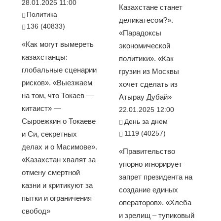
28.01.2025 11:00
Казахстане станет
Политика
деликатесом?».
136 (40833)
«Парадоксы
«Как могут вымереть
экономической
казахстанцы:
политики». «Как
глобальные сценарии
грузин из Москвы
рисков». «Выезжаем
хочет сделать из
на том, что Токаев —
Атырау Дубай»
китаист» —
22.01.2025 12:00
Сыроежкин о Токаеве
День за днем
1119 (40257)
и Си, секретных
делах и о Масимове».
«Правительство
«Казахстан хвалят за
упорно игнорирует
отмену смертной
запрет президента на
казни и критикуют за
создание единых
пытки и ограничения
операторов». «Хлеба
свобод»
и зрелищ – тупиковый