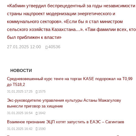
«Кабмин утвердил беспрецедентный за годы независимости
страны нацпроект модернизации энергетического и
коммунального секторов». «Если бы я стал министром
сельского хозяйства Казахстана…». «Там фамилии всех, кто
был приближен к власти»
27.01.2025 12:00
40536
НОВОСТИ
Средневзвешенный курс тенге на торгах KASE подорожал на Т0,99
до Т518,2
31.01.2025 17:25
1575
Экс-руководителю управления культуры Астаны Мажагулову
вынесли приговор за хищение
31.01.2025 16:54
1642
Взаимное признание ЭЦП хотят запустить в ЕАЭС – Сагинтаев
31.01.2025 16:42
1590