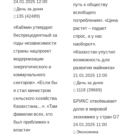
24.01.2025 12:00
путь к обществу
День за днем
всеобщего
135 (42489)
потребления». «Цена
«Кабмин утвердил
растет – падает
беспрецедентный за
спрос, а у нас
годы независимости
наоборот».
страны нацпроект
«Казахстан упустил
модернизации
возможность для
энергетического и
развития майнинга»
коммунального
21.01.2025 12:00
секторов». «Если бы
День за днем
1118 (39669)
я стал министром
сельского хозяйства
БРИКС отвоёвывает
Казахстана…». «Там
долю в мировой
фамилии всех, кто
экономике у стран G7
был приближен к
24.01.2025 11:00
власти»
Экономика