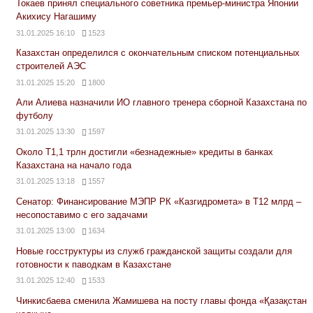
Токаев принял специального советника премьер-министра Японии
Акихису Нагашиму
31.01.2025 16:10
1523
Казахстан определился с окончательным списком потенциальных
строителей АЭС
31.01.2025 15:20
1800
Али Алиева назначили ИО главного тренера сборной Казахстана по
футболу
31.01.2025 13:30
1597
Около Т1,1 трлн достигли «безнадежные» кредиты в банках
Казахстана на начало года
31.01.2025 13:18
1557
Сенатор: Финансирование МЭПР РК «Казгидромета» в Т12 млрд –
несопоставимо с его задачами
31.01.2025 13:00
1634
Новые госструктуры из служб гражданской защиты создали для
готовности к паводкам в Казахстане
31.01.2025 12:40
1533
Чинкисбаева сменила Жамишева на посту главы фонда «Қазақстан