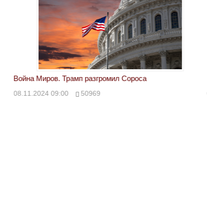
Война Миров. Трамп разгромил Сороса
Вой
08.11.2024 09:00
50969
08.