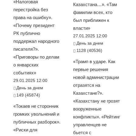
«Налоговая
Казахстана…». «Там
перестройка без
фамилии всех, кто
права на ошибку».
был приближен к
«Почему президент
власти»
РК публично
27.01.2025 12:00
поддержал народного
День за днем
писателя?».
1128 (40536)
«Приговоры по делам
«Трамп в ударе. Как
о январских
первые решения
событиях»
новой администрации
29.01.2025 12:00
отразятся на
День за днем
Казахстане?».
149 (45874)
«Казахстану не грозят
«Токаев не сторонник
вооруженные
громких увольнений и
конфликты». «Рейтинг
публичных разборок».
управленцев не
«Риски для
бьется с