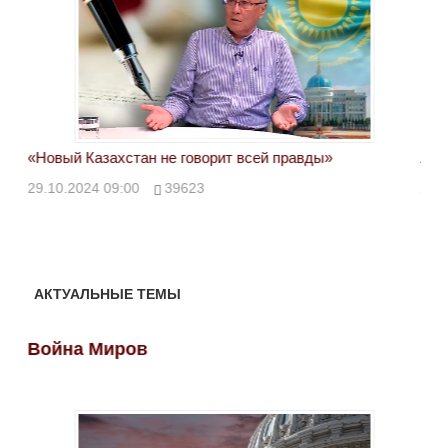
«Новый Казахстан не говорит всей правды»
Лон
ми
29.10.2024 09:00
39623
28.
АКТУАЛЬНЫЕ ТЕМЫ
Война Миров
Во