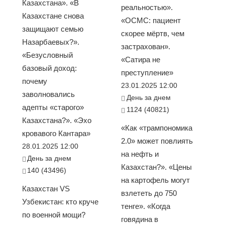
Казахстана». «В
реальностью».
Казахстане снова
«ОСМС: пациент
защищают семью
скорее мёртв, чем
Назарбаевых?».
застрахован».
«Безусловный
«Сатира не
базовый доход:
преступление»
почему
23.01.2025 12:00
заволновались
День за днем
адепты «старого»
1124 (40821)
Казахстана?». «Эхо
«Как «трампономика
кровавого Кантара»
2.0» может повлиять
28.01.2025 12:00
на нефть и
День за днем
Казахстан?». «Цены
140 (43496)
на картофель могут
Казахстан VS
взлететь до 750
Узбекистан: кто круче
тенге». «Когда
по военной мощи?
говядина в