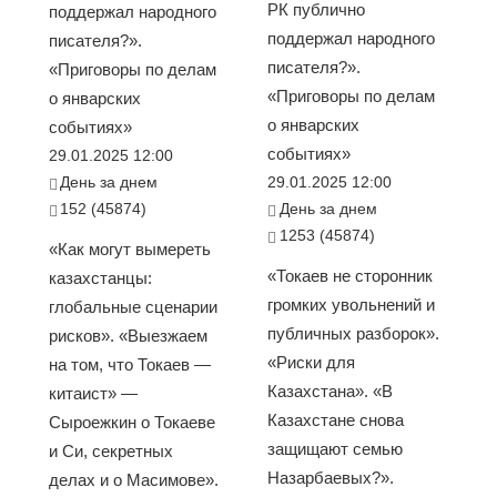
РК публично
поддержал народного
поддержал народного
писателя?».
писателя?».
«Приговоры по делам
«Приговоры по делам
о январских
о январских
событиях»
событиях»
29.01.2025 12:00
День за днем
29.01.2025 12:00
152 (45874)
День за днем
1253 (45874)
«Как могут вымереть
«Токаев не сторонник
казахстанцы:
громких увольнений и
глобальные сценарии
публичных разборок».
рисков». «Выезжаем
«Риски для
на том, что Токаев —
Казахстана». «В
китаист» —
Казахстане снова
Сыроежкин о Токаеве
защищают семью
и Си, секретных
Назарбаевых?».
делах и о Масимове».