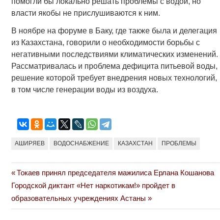
помогли бы локально решать проблемы с водой, но
власти якобы не прислушиваются к ним.
В ноябре на форуме в Баку, где также была и делегация
из Казахстана, говорили о необходимости борьбы с
негативными последствиями климатических изменений.
Рассматривалась и проблема дефицита питьевой воды,
решение которой требует внедрения новых технологий,
в том числе генерации воды из воздуха.
АШИРЯЕВ
ВОДОСНАБЖЕНИЕ
КАЗАХСТАН
ПРОБЛЕМЫ
Previous
Токаев принял председателя мажилиса Ерлана Кошанова
Навигация
Next
Post:
Городской диктант «Нет наркотикам!» пройдет в
по
Post:
образовательных учреждениях Астаны
записям