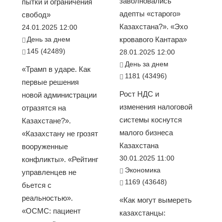
заволновались
пытки и ограничения
адепты «старого»
свобод»
Казахстана?». «Эхо
24.01.2025 12:00
День за днем
кровавого Кантара»
145 (42489)
28.01.2025 12:00
День за днем
«Трамп в ударе. Как
1181 (43496)
первые решения
Рост НДС и
новой администрации
изменения налоговой
отразятся на
системы коснутся
Казахстане?».
малого бизнеса
«Казахстану не грозят
Казахстана
вооруженные
30.01.2025 11:00
конфликты». «Рейтинг
Экономика
управленцев не
1169 (43648)
бьется с
реальностью».
«Как могут вымереть
«ОСМС: пациент
казахстанцы: