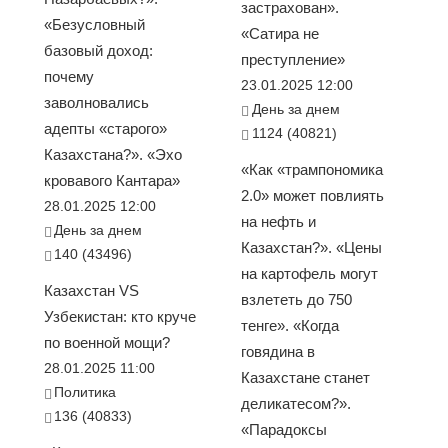
застрахован».
«Безусловный
«Сатира не
базовый доход:
преступление»
почему
23.01.2025 12:00
заволновались
День за днем
адепты «старого»
1124 (40821)
Казахстана?». «Эхо
«Как «трампономика
кровавого Кантара»
2.0» может повлиять
28.01.2025 12:00
на нефть и
День за днем
Казахстан?». «Цены
140 (43496)
на картофель могут
Казахстан VS
взлететь до 750
Узбекистан: кто круче
тенге». «Когда
по военной мощи?
говядина в
28.01.2025 11:00
Казахстане станет
Политика
деликатесом?».
136 (40833)
«Парадоксы