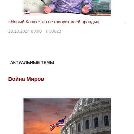
«Новый Казахстан не говорит всей правды»
Лон
ми
29.10.2024 09:00
39623
28.
АКТУАЛЬНЫЕ ТЕМЫ
Война Миров
Во