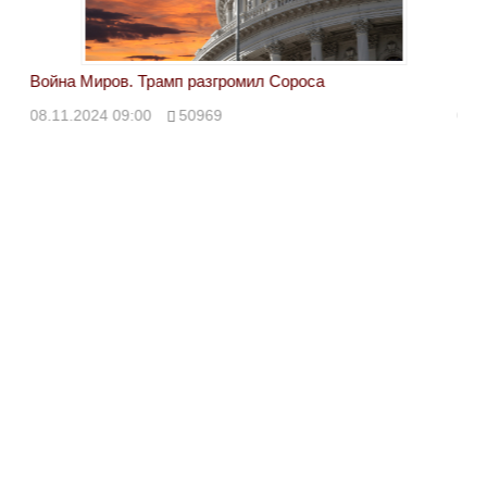
Война Миров. Трамп разгромил Сороса
Вой
08.11.2024 09:00
50969
08.