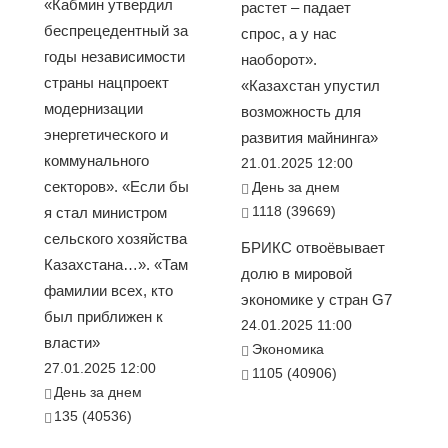
«Кабмин утвердил
растет – падает
беспрецедентный за
спрос, а у нас
годы независимости
наоборот».
страны нацпроект
«Казахстан упустил
модернизации
возможность для
энергетического и
развития майнинга»
коммунального
21.01.2025 12:00
секторов». «Если бы
День за днем
1118 (39669)
я стал министром
сельского хозяйства
БРИКС отвоёвывает
Казахстана…». «Там
долю в мировой
фамилии всех, кто
экономике у стран G7
был приближен к
24.01.2025 11:00
власти»
Экономика
27.01.2025 12:00
1105 (40906)
День за днем
135 (40536)