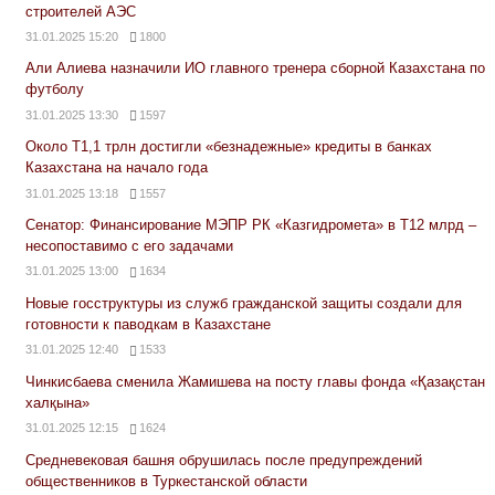
строителей АЭС
31.01.2025 15:20
1800
Али Алиева назначили ИО главного тренера сборной Казахстана по
футболу
31.01.2025 13:30
1597
Около Т1,1 трлн достигли «безнадежные» кредиты в банках
Казахстана на начало года
31.01.2025 13:18
1557
Сенатор: Финансирование МЭПР РК «Казгидромета» в Т12 млрд –
несопоставимо с его задачами
31.01.2025 13:00
1634
Новые госструктуры из служб гражданской защиты создали для
готовности к паводкам в Казахстане
31.01.2025 12:40
1533
Чинкисбаева сменила Жамишева на посту главы фонда «Қазақстан
халқына»
31.01.2025 12:15
1624
Средневековая башня обрушилась после предупреждений
общественников в Туркестанской области