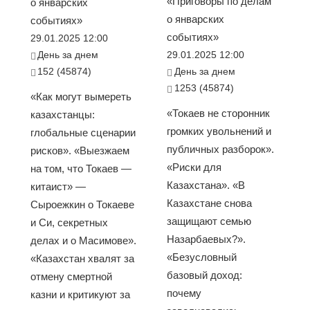
«Приговоры по делам
о январских
о январских
событиях»
событиях»
29.01.2025 12:00
День за днем
29.01.2025 12:00
152 (45874)
День за днем
1253 (45874)
«Как могут вымереть
«Токаев не сторонник
казахстанцы:
громких увольнений и
глобальные сценарии
публичных разборок».
рисков». «Выезжаем
«Риски для
на том, что Токаев —
Казахстана». «В
китаист» —
Казахстане снова
Сыроежкин о Токаеве
защищают семью
и Си, секретных
Назарбаевых?».
делах и о Масимове».
«Безусловный
«Казахстан хвалят за
базовый доход:
отмену смертной
почему
казни и критикуют за