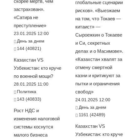
скорее мёртв, чем
глобальные сценарии
застрахован».
рисков». «Выезжаем
«Сатира не
на том, что Токаев —
преступление»
китаист» —
23.01.2025 12:00
Сыроежкин о Токаеве
День за днем
и Си, секретных
144 (40821)
делах и о Масимове».
«Казахстан хвалят за
Казахстан VS
отмену смертной
Узбекистан: кто круче
казни и критикуют за
по военной мощи?
пытки и ограничения
28.01.2025 11:00
Политика
свобод»
143 (40833)
24.01.2025 12:00
День за днем
Рост НДС и
1161 (42489)
изменения налоговой
Казахстан VS
системы коснутся
Узбекистан: кто круче
малого бизнеса