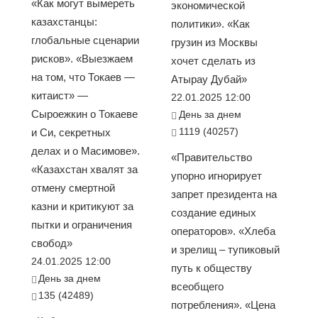
«Как могут вымереть
экономической
казахстанцы:
политики». «Как
глобальные сценарии
грузин из Москвы
рисков». «Выезжаем
хочет сделать из
на том, что Токаев —
Атырау Дубай»
китаист» —
22.01.2025 12:00
Сыроежкин о Токаеве
День за днем
1119 (40257)
и Си, секретных
делах и о Масимове».
«Правительство
«Казахстан хвалят за
упорно игнорирует
отмену смертной
запрет президента на
казни и критикуют за
создание единых
пытки и ограничения
операторов». «Хлеба
свобод»
и зрелищ – тупиковый
24.01.2025 12:00
путь к обществу
День за днем
всеобщего
135 (42489)
потребления». «Цена