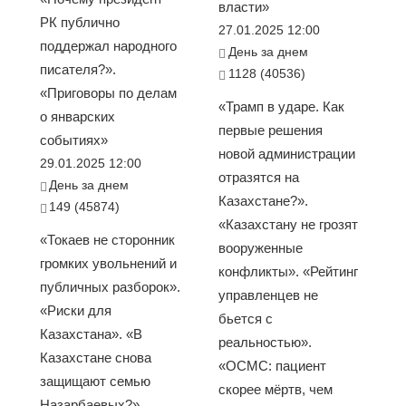
власти»
РК публично
27.01.2025 12:00
поддержал народного
День за днем
писателя?».
1128 (40536)
«Приговоры по делам
«Трамп в ударе. Как
о январских
первые решения
событиях»
новой администрации
29.01.2025 12:00
отразятся на
День за днем
Казахстане?».
149 (45874)
«Казахстану не грозят
«Токаев не сторонник
вооруженные
громких увольнений и
конфликты». «Рейтинг
публичных разборок».
управленцев не
«Риски для
бьется с
Казахстана». «В
реальностью».
Казахстане снова
«ОСМС: пациент
защищают семью
скорее мёртв, чем
Назарбаевых?».