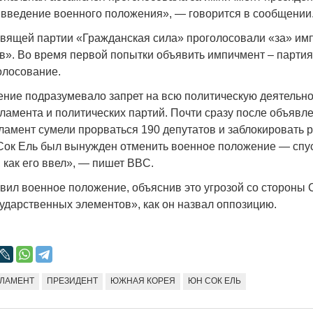
Народ выбрал свет
Странная заб
е введение военного положения», — говорится в сообщении
Дарига не ждё
17.10.2024 17:00
29972
авящей партии «Гражданская сила» проголосовали «за» имп
Авиакомпании
тив». Во время первой попытки объявить импичмент – парти
мошенниками
олосование.
30.10.2024 14:
ние подразумевало запрет на всю политическую деятельнос
рламента и политических партий. Почти сразу после объявл
ламент сумели прорваться 190 депутатов и заблокировать
Сок Ель был вынужден отменить военное положение — спу
, как его ввел», — пишет BBC.
вил военное положение, объяснив это угрозой со стороны
Война Мир
сударственных элементов», как он назвал оппозицию.
ЛАМЕНТ
ПРЕЗИДЕНТ
ЮЖНАЯ КОРЕЯ
ЮН СОК ЕЛЬ