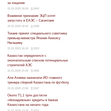
за хищение
31.01.2025 16:54
1642
Взаимное признание ЭЦП хотят
запустить в ЕАЭС – Сагинтаев
31.01.2025 16:42
1590
Токаев принял специального советника
премьер-министра Японии Акихису
Нагашиму
31.01.2025 16:10
1523
Казахстан определился с
окончательным списком потенциальных
строителей АЭС
31.01.2025 15:20
1800
Али Алиева назначили ИО главного
тренера сборной Казахстана по футболу
31.01.2025 13:30
1597
Около Т1,1 трлн достигли
«безнадежные» кредиты в банках
Казахстана на начало года
31.01.2025 13:18
1557