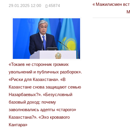
Previous
Мажилисмен вст
Навигация
29.01.2025 12:00
45874
Post:
N
М
по
P
записям
«Токаев не сторонник громких
увольнений и публичных разборок».
«Риски для Казахстана». «В
Казахстане снова защищают семью
Назарбаевых?». «Безусловный
базовый доход: почему
заволновались адепты «старого»
Казахстана?». «Эхо кровавого
Кантара»