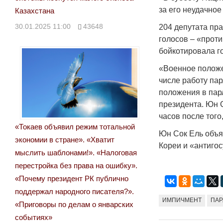
за его неудачно
Казахстана
30.01.2025 11:00
43648
204 депутата пр
голосов ­­– «про
бойкотировала г
«Военное положе
числе работу па
положения в пар
президента. Юн 
часов после того
«Токаев объявил режим тотальной
Юн Сок Ель объя
экономии в стране». «Хватит
Кореи и «антиго
мыслить шаблонами!». «Налоговая
перестройка без права на ошибку».
«Почему президент РК публично
поддержал народного писателя?».
ИМПИЧМЕНТ
ПАР
«Приговоры по делам о январских
событиях»