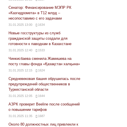
Сенатор: Финансирование МЭПР РК
«Казгидромета» в Т12 млрд –
несопоставимо с его задачами
31.01.2025 13:00
1634
Новые госструктуры из служб
гражданской защиты создали для
готовности к паводкам в Казахстане
31.01.2025 12:40
1533
Чинкисбаева сменила Жамишева на
посту главы фонда «Қазақстан халқына»
31.01.2025 12:15
1624
Средневековая башня обрушилась после
предупреждений общественников в
Туркестанской области
31.01.2025 12:05
1644
АЗРК проверит Beeline после сообщений
о повышении тарифов
31.01.2025 11:35
1687
Около 80 должностных лиц привлекли к