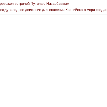
ревожен встречей Путина с Назарбаевым
ext
еждународное движение для спасения Каспийского моря создан
Война Миров.
ost:
Сороса
08.11.2024 09: