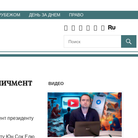
 РУБЕЖОМ
ДЕНЬ ЗА ДНЕМ
ПРАВО
пичмент
ВИДЕО
нт президенту
нту Юн Сок Елю