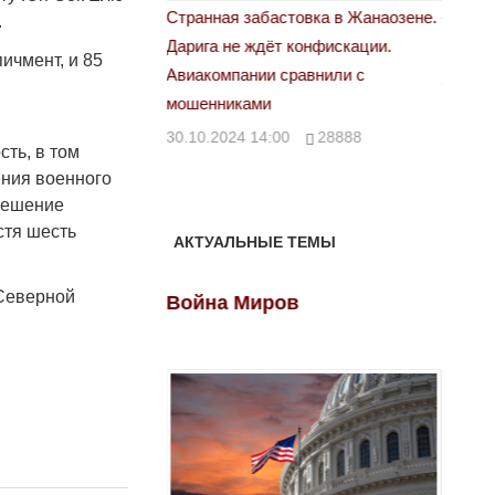
астовка в Жанаозене.
«Новый Казахстан не говорит всей
Лондон
.
т конфискации.
правды»
28.10.
ичмент, и 85
 сравнили с
29.10.2024 09:00
39623
я
00
28888
ть, в том
ения военного
 решение
стя шесть
АКТУАЛЬНЫЕ ТЕМЫ
 Северной
ов
Война Миров
Войн