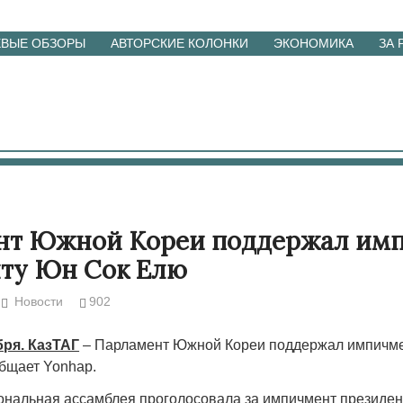
ЕВЫЕ ОБЗОРЫ
АВТОРСКИЕ КОЛОНКИ
ЭКОНОМИКА
ЗА
нт Южной Кореи поддержал им
ту Юн Сок Елю
Новости
902
бря. КазТАГ
– Парламент Южной Кореи поддержал импичме
бщает Yonhap.
ональная ассамблея проголосовала за импичмент президе